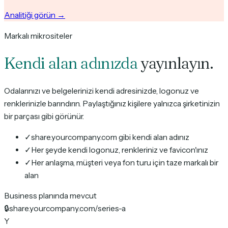
Analitiği görün
→
Markalı mikrositeler
Kendi alan adınızda
yayınlayın.
Odalarınızı ve belgelerinizi kendi adresinizde, logonuz ve
renklerinizle barındırın. Paylaştığınız kişilere yalnızca şirketinizin
bir parçası gibi görünür.
✓
share.yourcompany.com gibi kendi alan adınız
✓
Her şeyde kendi logonuz, renkleriniz ve favicon'ınız
✓
Her anlaşma, müşteri veya fon turu için taze markalı bir
alan
Business planında mevcut
🔒
share.yourcompany.com
/series-a
Y