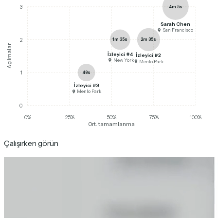
4m 5s
3
Sarah Chen
San Francisco
1m 35s
2m 35s
2
Açılmalar
İzleyici #4
İzleyici #2
New York
Menlo Park
48s
1
İzleyici #3
Menlo Park
0
0
%
25
%
50
%
75
%
100
%
Ort. tamamlanma
Çalışırken görün