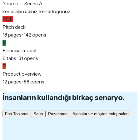
Yourco — Series A
kendi alan adınız, kendi logonuz
PDF
Pitch deck
18 pages · 142 opens
X
Financial model
6 tabs · 31 opens
P
Product overview
12 pages · 88 opens
İnsanların kullandığı birkaç senaryo.
Fon Toplama
Satış
Pazarlama
Ajanslar ve müşteri çalışmaları