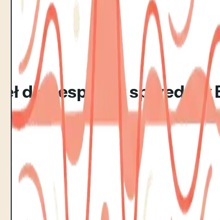
ódeł dla zespołów sprzedaży