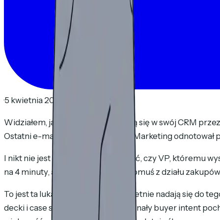
·
5 kwietnia 2026
·
9 min czytania
Widziałem, jak handlowcy wpatrują się w swój CRM przez 
Ostatni e-mail pokazuje "otwarty." Marketing odnotował 
I nikt nie jest w stanie mi powiedzieć, czy VP, któremu wy
na 4 minuty, a potem przesłała ją komuś z działu zakupó
To jest ta luka. Platformy intent świetnie nadają się do t
decki i case studies, prawdziwe sygnały buyer intent pocho