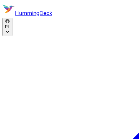
HummingDeck
PL