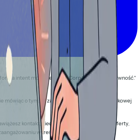
latforma intent mówi, że Acme Corp "wykazuje aktywność."
Nie mówiąc o tym, że zatrzymała się na sekcji cennikowej
ż nawiążesz kontakt, kiedy zaczynasz udostępniać oferty,
 zaangażowaniu w treść są na wyciągnięcie ręki. A