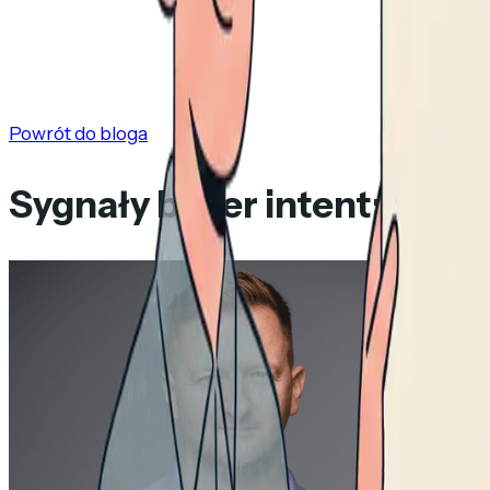
Powrót do bloga
Sygnały buyer intent: 7 źr