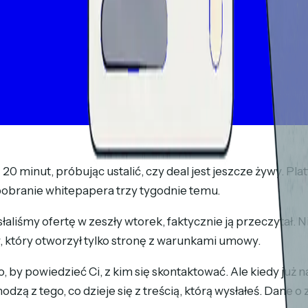
20 minut, próbując ustalić, czy deal jest jeszcze żywy. P
pobranie whitepapera trzy tygodnie temu.
słaliśmy ofertę w zeszły wtorek, faktycznie ją przeczytał. 
w, który otworzył tylko stronę z warunkami umowy.
ego, by powiedzieć Ci, z kim się skontaktować. Ale kiedy ju
dzą z tego, co dzieje się z treścią, którą wysłałeś. Dane o