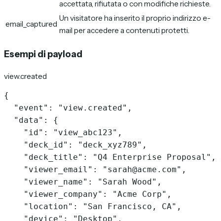
accettata, rifiutata o con modifiche richieste.
Un visitatore ha inserito il proprio indirizzo e-
email_captured
mail per accedere a contenuti protetti.
Esempi di payload
view.created
{

  "event": "view.created",

  "data": {

    "id": "view_abc123",

    "deck_id": "deck_xyz789",

    "deck_title": "Q4 Enterprise Proposal",

    "viewer_email": "sarah@acme.com",

    "viewer_name": "Sarah Wood",

    "viewer_company": "Acme Corp",

    "location": "San Francisco, CA",

    "device": "Desktop",
