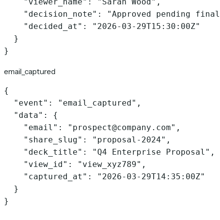
    "viewer_name": "Sarah Wood",

    "decision_note": "Approved pending final
    "decided_at": "2026-03-29T15:30:00Z"

  }

}
email_captured
{

  "event": "email_captured",

  "data": {

    "email": "prospect@company.com",

    "share_slug": "proposal-2024",

    "deck_title": "Q4 Enterprise Proposal",

    "view_id": "view_xyz789",

    "captured_at": "2026-03-29T14:35:00Z"

  }

}