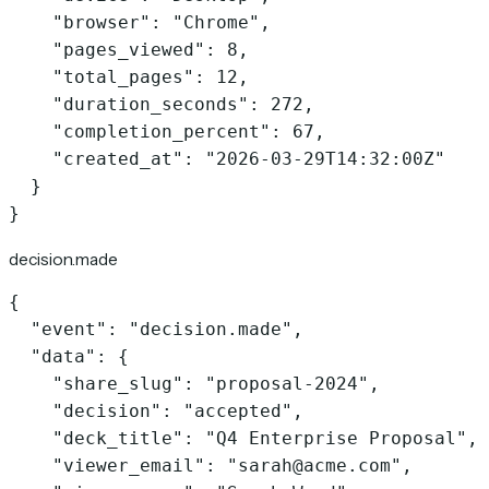
    "browser": "Chrome",

    "pages_viewed": 8,

    "total_pages": 12,

    "duration_seconds": 272,

    "completion_percent": 67,

    "created_at": "2026-03-29T14:32:00Z"

  }

}
decision.made
{

  "event": "decision.made",

  "data": {

    "share_slug": "proposal-2024",

    "decision": "accepted",

    "deck_title": "Q4 Enterprise Proposal",

    "viewer_email": "sarah@acme.com",
