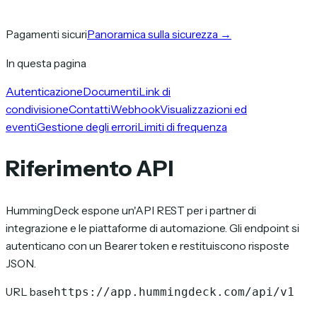
Pagamenti sicuri
Panoramica sulla sicurezza
→
In questa pagina
Autenticazione
Documenti
Link di
condivisione
Contatti
Webhook
Visualizzazioni ed
eventi
Gestione degli errori
Limiti di frequenza
Riferimento API
HummingDeck espone un'API REST per i partner di
integrazione e le piattaforme di automazione. Gli endpoint si
autenticano con un Bearer token e restituiscono risposte
JSON.
URL base
https://app.hummingdeck.com/api/v1