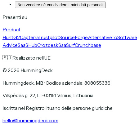
Non vendere né condividere i miei dati personali
Presenti su
Product
Hunt
G2
Capterra
Trustpilot
SourceForge
AlternativeTo
Software
Advice
SaaSHub
Crozdesk
SaaSurf
Crunchbase
🇪🇺
Realizzato nell’UE
©
2026
HummingDeck
Hummingdeck, MB
·
Codice aziendale: 308055336
Vilkpėdės g. 22, LT-03151 Vilnius, Lithuania
Iscritta nel Registro lituano delle persone giuridiche
hello@hummingdeck.com