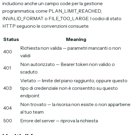
includono anche un campo code per la gestione
programmatica, come PLAN_LIMIT_REACHED,
INVALID_FORMAT o FILE_TOO_LARGE. I codici di stato
HTTP seguono le convenzioni consuete.
Status
Meaning
Richiesta non valida — parametri mancanti o non
400
validi
Non autorizzato — Bearer token non valido o
401
scaduto
Vietato — limite del piano raggiunto, oppure questo
403
tipo di credenziale non è consentito su questo
endpoint
Non trovato — la risorsa non esiste o non appartiene
404
al tuo team
500
Errore del server — riprova la richiesta