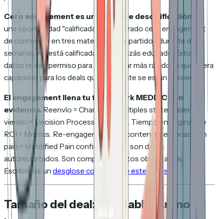
Cero engagement es una señal de descalificación.
Si
una oportunidad "calificada" ha mostrado cero engagement
de contenido en tres materiales compartidos durante dos
semanas, no está calificada. Es un quizás educado. Estos
datos te dan permiso para descalificar más rápido, lo que libera
capacidad para los deals que realmente se están moviendo.
El engagement llena tu framework MEDDIC con
evidencia.
Reenvío = Champion. Múltiples stakeholders
viendo = Decision Process mapeado. Tiempo en páginas de
ROI = Metrics. Re-engagement con contenido enfocado en
pain = Identified Pain confirmado. No son datos
autoreportados. Son comportamientos observados.
Escribimos un
desglose completo de este mapeo
.
Tamaño del deal: la variable que no