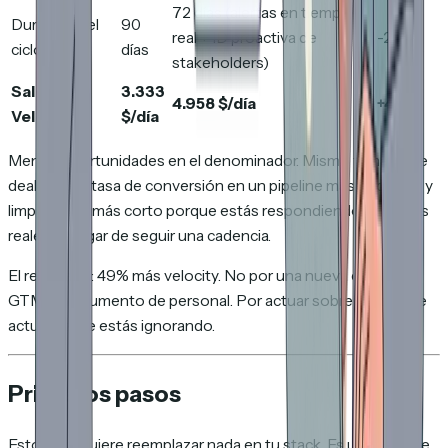
72 días (alertas en tiempo
Duración del
90
real + ID proactiva de
-20%
ciclo
días
stakeholders)
Sales
3.333
4.958 $/día
+49%
Velocity
$/día
Menos oportunidades en el denominador. Mismo tamaño de
deal. Mayor tasa de conversión en un pipeline más pequeño y
limpio. Ciclo más corto porque estás respondiendo a señales
reales en lugar de seguir una cadencia.
El resultado: 49% más velocity. No por una nueva estrategia
GTM o un aumento de personal. Por actuar sobre datos que
actualmente estás ignorando.
Primeros pasos
Esto no requiere reemplazar nada en tu stack. Es una capa de