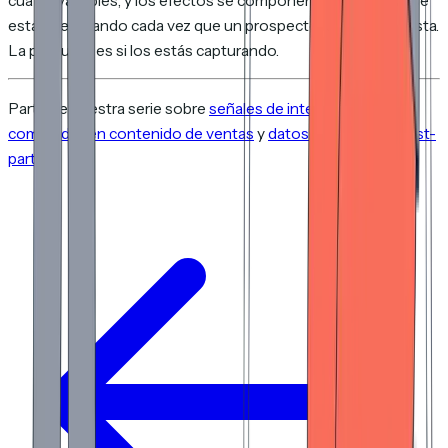
cuatro variables, y los efectos se componen. Los datos ya se
están generando cada vez que un prospecto lee tu propuesta.
La pregunta es si los estás capturando.
Parte de nuestra serie sobre
señales de intención del
comprador en contenido de ventas
y
datos de intención first-
party
.