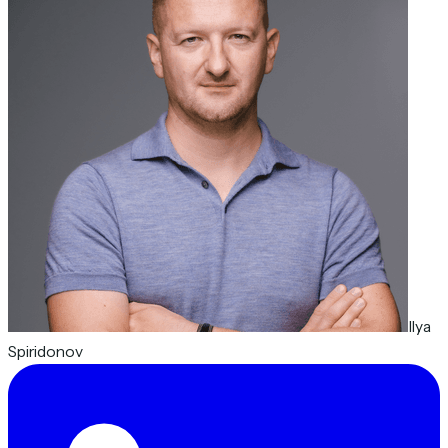
Ilya
Spiridonov