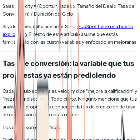
Sales Velocity = (Oportunidades x Tamaño del Deal x Tasa de
Conversión) / Duración del Ciclo
Si ya lo sabes, salta adelante. Si no,
HubSpot tiene una buena
explicación
. El resto de este artículo asume que estás
familiarizado con las cuatro variables y enfocado en mejorarlas.
Tasa de conversión: la variable que tus
propuestas ya están prediciendo
Cada artículo sobre sales velocity dice "mejora la calificación" y
"haz mejor discovery." Todo cierto. Ninguno menciona que tus
análisis de propuestas contienen datos de predicción de tasa
de conversión que no estás usando.
Los datos son específicos.
Qwilr analizó más de un millón de propuestas y descubrió que