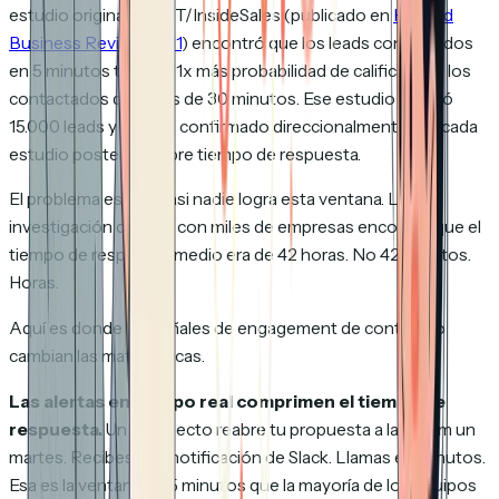
estudio original de MIT/InsideSales (publicado en
Harvard
Business Review, 2011
) encontró que los leads contactados
en 5 minutos tenían 21x más probabilidad de calificar que los
contactados después de 30 minutos. Ese estudio analizó
15.000 leads y ha sido confirmado direccionalmente por cada
estudio posterior sobre tiempo de respuesta.
El problema es que casi nadie logra esta ventana. La
investigación de Drift con miles de empresas encontró que el
tiempo de respuesta medio era de 42 horas. No 42 minutos.
Horas.
Aquí es donde las señales de engagement de contenido
cambian las matemáticas.
Las alertas en tiempo real comprimen el tiempo de
respuesta.
Un prospecto reabre tu propuesta a las 10am un
martes. Recibes una notificación de Slack. Llamas en minutos.
Esa es la ventana de 5 minutos que la mayoría de los equipos