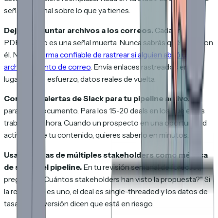
señal adicional sobre lo que ya tienes.
Deja de adjuntar archivos a los correos.
Cada archivo
PDF adjunto es una señal muerta. Nunca sabrás qué pasó con
él. No hay
forma confiable de rastrear si alguien abrió un
archivo adjunto de correo
. Envía enlaces rastreados en su
lugar. Mismo esfuerzo, datos reales de vuelta.
Configura alertas de Slack para tu pipeline activo.
No
para cada documento. Para los 15-20 deals en los que estás
trabajando ahora. Cuando un prospecto en una oportunidad
activa reabre tu contenido, quieres saberlo en minutos.
Usa las vistas de múltiples stakeholders como métrica
de salud del pipeline.
En tu revisión semanal de forecast,
pregunta: "¿Cuántos stakeholders han visto la propuesta?" Si
la respuesta es uno, el deal es single-threaded y los datos de
tasa de conversión dicen que está en riesgo.