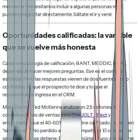
mencione "necesitamos incluir a algunas personas más",
puedes preguntar directamente. Sáltate el ir y venir.
Oportunidades calificadas: la variable
que se vuelve más honesta
Cada metodología de calificación, BANT, MEDDIC, NEAT,
depende de hacer mejores preguntas. Ese es el consejo
estándar. Pero las respuestas vienen de dos fuentes poco
confiables: lo que el prospecto te dice y lo que el
representante ingresa en el CRM.
Matt Dixon y Ted McKenna analizaron 2,5 millones de
conversaciones de ventas para
The JOLT Effect
y
encontraron que el 40-60% del pipeline calificado termina en
"sin decisión." No perdido ante un competidor. El comprador
simplemente... se detiene. El asesino número uno del pipeline