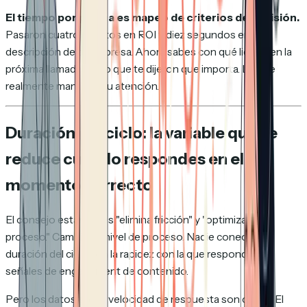
El tiempo por página es mapeo de criterios de decisión.
Pasaron cuatro minutos en ROI y diez segundos en la
descripción de tu empresa. Ahora sabes con qué liderar en la
próxima llamada. No lo que te dijeron que importa. Lo que
realmente mantuvo su atención.
Duración del ciclo: la variable que se
reduce cuando respondes en el
momento correcto
El consejo estándar es "elimina fricción" y "optimiza tu
proceso." Cambios a nivel de proceso. Nadie conecta la
duración del ciclo con la rapidez con la que respondes a
señales de engagement de contenido.
Pero los datos sobre velocidad de respuesta son claros. El