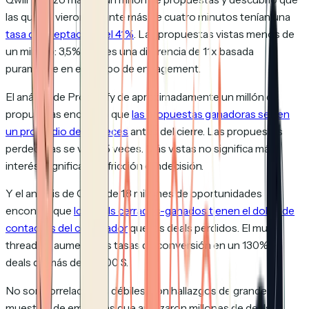
las que se vieron durante más de cuatro minutos tenían una
tasa de aceptación del 41%
. Las propuestas vistas menos de
un minuto: 3,5%. Eso es una diferencia de 11x basada
puramente en el tiempo de engagement.
El análisis de Proposify de aproximadamente un millón de
propuestas encontró que
las propuestas ganadoras se ven
un promedio de 2,5 veces
antes del cierre. Las propuestas
perdedoras se ven 3,5 veces. Más vistas no significa más
interés. Significa más fricción e indecisión.
Y el análisis de Gong de 1,8 millones de oportunidades
encontró que
los deals cerrados-ganados tienen el doble de
contactos del comprador
que los deals perdidos. El multi-
threading aumenta las tasas de conversión en un 130% en
deals de más de 50.000 $.
No son correlaciones débiles. Son hallazgos de grandes
muestras de empresas que analizaron millones de deals