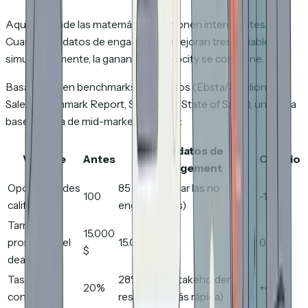
Aquí es donde las matemáticas se ponen interesantes.
Cuando los datos de engagement mejoran tres variables
simultáneamente, la ganancia de velocity se compone.
Basándose en benchmarks publicados (Ebsta/Pavilion B2B
Sales Benchmark Report, Salesforce State of Sales), una línea
base realista de mid-market se ve así:
Con datos de
Variable
Antes
Cambio
engagement
Oportunidades
85 (descalificar las no
100
-15%
calificadas
enganchadas)
Tamaño
15.000
promedio del
15.000 $
0%
$
deal
Tasa de
28% (multi-stakeholder +
20%
+40%
conversión
respuesta más rápida)