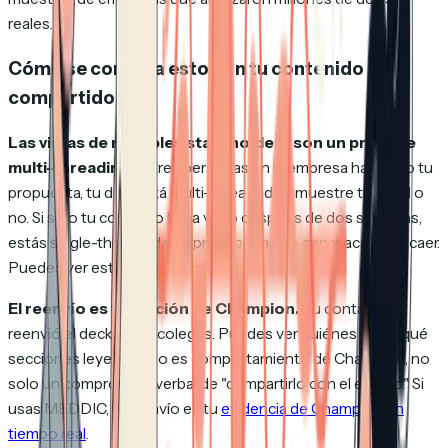
reales.
Cómo se conecta esto con tu contenido
compartido
Las vistas de múltiples stakeholders son un proxy de
multi-threading.
Si tres personas en la empresa han visto tu
propuesta, tu deal está multi-threaded, lo muestre tu CRM o
no. Si solo tu contacto lo ha visto después de dos semanas,
estás single-threaded y tu probabilidad de ganar acaba de caer.
Puedes ver esto sin preguntar.
El reenvío es validación de Champion.
Tu contacto
reenvió el deck a dos colegas. Puedes ver quiénes son y qué
secciones leyeron. Eso es comportamiento de Champion, no
solo un compromiso verbal de "compartirlo con el equipo." Si
usas MEDDIC, el reenvío es tu
evidencia de Champion en
tiempo real
.