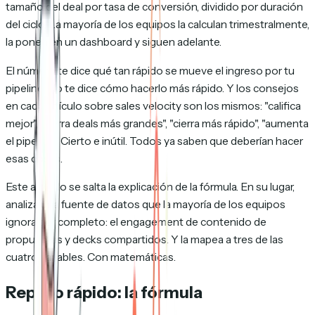
tamaño del deal por tasa de conversión, dividido por duración
del ciclo. La mayoría de los equipos la calculan trimestralmente,
la ponen en un dashboard y siguen adelante.
El número te dice qué tan rápido se mueve el ingreso por tu
pipeline. No te dice cómo hacerlo más rápido. Y los consejos
en cada artículo sobre sales velocity son los mismos: "califica
mejor", "cierra deals más grandes", "cierra más rápido", "aumenta
el pipeline." Cierto e inútil. Todos ya saben que deberían hacer
esas cosas.
Este artículo se salta la explicación de la fórmula. En su lugar,
analiza una fuente de datos que la mayoría de los equipos
ignora por completo: el engagement de contenido de
propuestas y decks compartidos. Y la mapea a tres de las
cuatro variables. Con matemáticas.
Repaso rápido: la fórmula