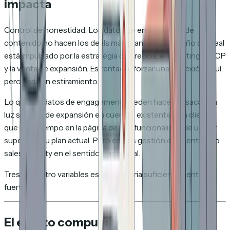
impacta
Control de honestidad. Los datos de engagement de
contenido no hacen los deals más grandes. El tamaño del deal
está impulsado por la estrategia de precios, el targeting de ICP
y la venta de expansión. Es tentador forzar una conexión aquí,
pero sería un estiramiento.
Lo que los datos de engagement pueden hacer es sacar a la
luz señales de expansión en cuentas existentes: un cliente
que pasa tiempo en la página de una funcionalidad de un tier
superior a su plan actual. Pero eso es gestión de cuentas, no
sales velocity en el sentido tradicional.
Tres de cuatro variables es una historia suficientemente
fuerte.
El efecto compuesto