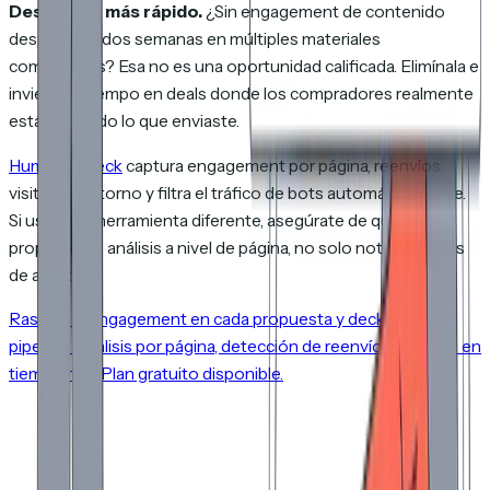
Descalifica más rápido.
¿Sin engagement de contenido
después de dos semanas en múltiples materiales
compartidos? Esa no es una oportunidad calificada. Elimínala e
invierte el tiempo en deals donde los compradores realmente
están leyendo lo que enviaste.
HummingDeck
captura engagement por página, reenvíos,
visitas de retorno y filtra el tráfico de bots automáticamente.
Si usas una herramienta diferente, asegúrate de que
proporcione análisis a nivel de página, no solo notificaciones
de apertura.
Rastrea el engagement en cada propuesta y deck de tu
pipeline. Análisis por página, detección de reenvíos y alertas en
tiempo real. Plan gratuito disponible.