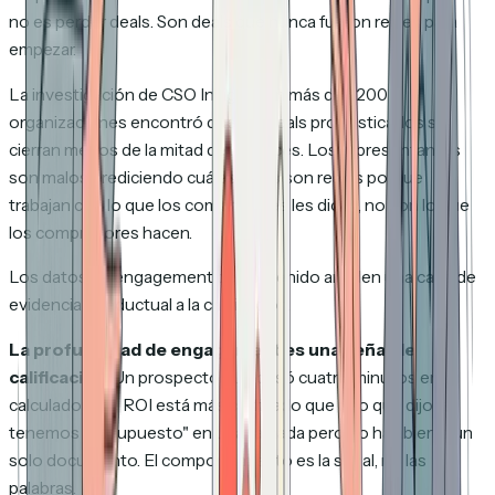
no es perder deals. Son deals que nunca fueron reales para
empezar.
La investigación de CSO Insights en más de 1.200
organizaciones encontró que los deals pronosticados se
cierran menos de la mitad de las veces. Los representantes
son malos prediciendo cuáles deals son reales porque
trabajan con lo que los compradores les dicen, no con lo que
los compradores hacen.
Los datos de engagement de contenido añaden una capa de
evidencia conductual a la calificación.
La profundidad de engagement es una señal de
calificación.
Un prospecto que pasó cuatro minutos en tu
calculadora de ROI está más calificado que uno que dijo "sí,
tenemos presupuesto" en una llamada pero no ha abierto un
solo documento. El comportamiento es la señal, no las
palabras.