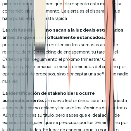
pierden porque no saben que el prospecto está mirando su
contenido en ese momento. La alerta es el disparador que
hace posible la respuesta rápida.
Las visitas de retorno sacan a la luz deals estancados
antes de que estén oficialmente estancados.
Un
prospecto que estuvo en silencio tres semanas acaba de
reabrir tu deck. Sin tracking de engagement, tu tarea en el
CRM dice "dar seguimiento el próximo trimestre." Con él,
llamas hoy. Son semanas o meses eliminados del ciclo, no por
optimización de procesos, sino por captar una señal que nadie
más vio.
La identificación de stakeholders ocurre
automáticamente.
Un nuevo lector único abre tu propuesta
a través del mismo enlace y lee solo los términos del contrato.
Aún no conoces su título, pero sabes que el deal acaba de
expandirse a alguien que se preocupa por los términos, no por
las funcionalidades. En lugar de esperar a que tu contacto