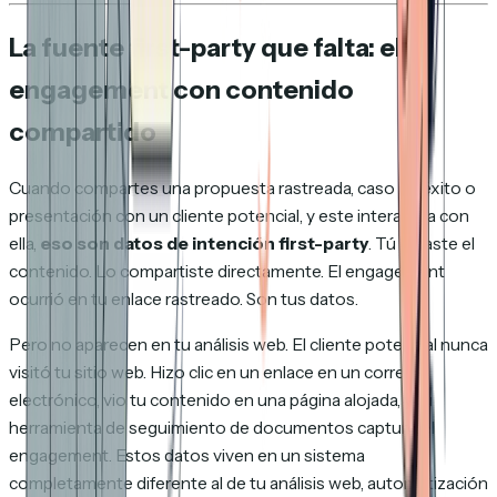
La fuente first-party que falta: el
engagement con contenido
compartido
Cuando compartes una propuesta rastreada, caso de éxito o
presentación con un cliente potencial, y este interactúa con
ella,
eso son datos de intención first-party
. Tú creaste el
contenido. Lo compartiste directamente. El engagement
ocurrió en tu enlace rastreado. Son tus datos.
Pero no aparecen en tu análisis web. El cliente potencial nunca
visitó tu sitio web. Hizo clic en un enlace en un correo
electrónico, vio tu contenido en una página alojada, y tu
herramienta de seguimiento de documentos capturó el
engagement. Estos datos viven en un sistema
completamente diferente al de tu análisis web, automatización