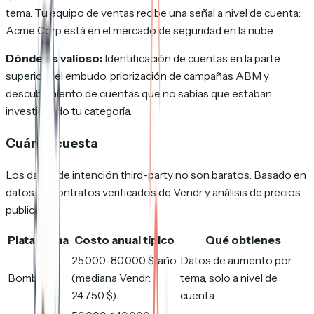
tema. Tu equipo de ventas recibe una señal a nivel de cuenta:
Acme Corp está en el mercado de seguridad en la nube.
Dónde es valioso:
Identificación de cuentas en la parte
superior del embudo, priorización de campañas ABM y
descubrimiento de cuentas que no sabías que estaban
investigando tu categoría.
Cuánto cuesta
Los datos de intención third-party no son baratos. Basado en
datos de contratos verificados de Vendr y análisis de precios
publicados:
Plataforma
Costo anual típico
Qué obtienes
25.000–80.000 $/año
Datos de aumento por
Bombora
(mediana Vendr:
tema, solo a nivel de
24.750 $)
cuenta