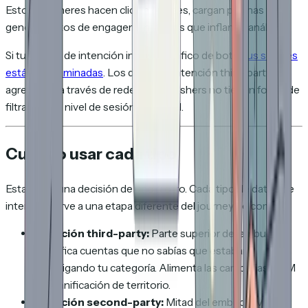
Estos escáneres hacen clic en enlaces, cargan páginas y
generan datos de engagement falsos que inflan tu análisis.
Si tus datos de intención incluyen tráfico de bots,
tus señales
están contaminadas
. Los datos de intención third-party
agregados a través de redes de publishers no tienen forma de
filtrar esto a nivel de sesión individual.
Cuándo usar cada tipo
Esta no es una decisión de uno u otro. Cada tipo de datos de
intención sirve a una etapa diferente del journey de compra:
Intención third-party:
Parte superior del embudo.
Identifica cuentas que no sabías que estaban
investigando tu categoría. Alimenta las campañas ABM
y la planificación de territorio.
Intención second-party:
Mitad del embudo. Valida