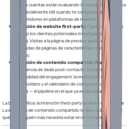
que las cuentas están evaluando tu categoría específica
— especialmente útil cuando te comparan con
competidores en plataformas de reseñas.
Intención de website first-party:
Captura demanda
cuando los clientes potenciales investigan por su
cuenta. Visitas a la página de precios, exploraciones
profundas de páginas de características, visitas de
retorno.
Intención de contenido compartido first-party:
Inteligencia de deals post-contacto. Comprende la
profundidad del engagement, la implicación de los
stakeholders y el calendario de compra en los deals
activos — el pipeline en el que ya estás trabajando.
La brecha crítica: la intención third-party te dice a quién llamar.
La intención de contenido compartido te dice
cuándo
llamar,
qué
decir y
quién más necesita estar en la conversación
.