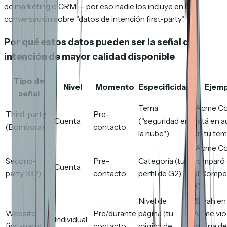
de marketing o CRM — por eso nadie los incluye en la
conversación sobre "datos de intención first-party".
Por qué estos datos pueden ser la señal de
intención de mayor calidad disponible
Tipo de
Nivel
Momento
Especificidad
Ejemp
señal
Tema
"Acme C
Third-party
Pre-
Cuenta
("seguridad en
está en 
(Bombora)
contacto
la nube")
en tu tem
"Acme Co
Second-
Pre-
Categoría (tu
comparó
Cuenta
party (G2)
contacto
perfil de G2)
el Compe
X"
Nivel de
"Sarah en
Website
Pre/durante
página (tu
Acme vio
Individual
first-party
contacto
página de
página de