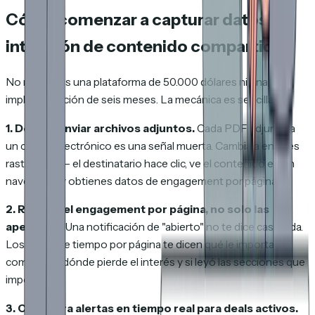
Cómo comenzar a capturar datos de
intención de contenido compartido
No necesitas una plataforma de 50.000 dólares ni una
implementación de seis meses. La mecánica es sencilla:
1. Deja de enviar archivos adjuntos.
Cada PDF adjunto a
un correo electrónico es una señal muerta. Cambia a enlaces
rastreados — el destinatario hace clic, ve el contenido en un
navegador y obtienes datos de engagement por página.
2. Rastrea el engagement por página, no solo las
aperturas.
Una notificación de "abierto" no te dice casi nada.
Los datos de tiempo por página te dicen qué le importa al
comprador, dónde pierde el interés y si leyó las secciones que
importan.
3. Configura alertas en tiempo real para deals activos.