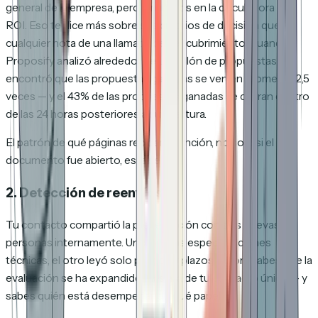
general de la empresa, pero 4 minutos en la calculadora de
ROI. Eso te dice más sobre sus criterios de decisión que
cualquier nota de una llamada de descubrimiento. Cuando
Proposify analizó alrededor de un millón de propuestas,
encontró que las propuestas ganadas se ven en promedio 2,5
veces — y el 43% de las propuestas ganadas se cierran dentro
de las 24 horas posteriores a su apertura.
El patrón de
qué
páginas reciben atención, no solo
si
el
documento fue abierto, es la señal.
2. Detección de reenvíos
Tu contacto compartió la presentación con dos nuevas
personas internamente. Uno leyó las especificaciones
técnicas, el otro leyó solo precios y plazos. Ahora sabes que la
evaluación se ha expandido más allá de tu contacto único — y
sabes quién está desempeñando qué papel.