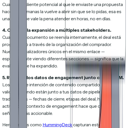
Cuando un cliente potencial al que le enviaste una propuesta
hace dos semanas la vuelve a abrir sin que se lo pidas, esa es
una señal que vale la pena atender en horas, no en días.
4. Observa la expansión a múltiples stakeholders.
Cuando tu documento se reenvía internamente, el deal está
progresando a través de la organización del comprador.
Nuevos visualizadores únicos en el mismo enlace —
especialmente viendo diferentes secciones — significa que la
evaluación se ha expandido.
5. Registra los datos de engagement junto con tu CRM.
Los datos de intención de contenido compartido son más
valiosos cuando están junto a tus datos de pipeline
tradicionales — fechas de cierre, etapas del deal, historial de
actividad. El contexto de engagement hace que cada otra
señal sea más accionable.
Herramientas como
HummingDeck
capturan estos datos