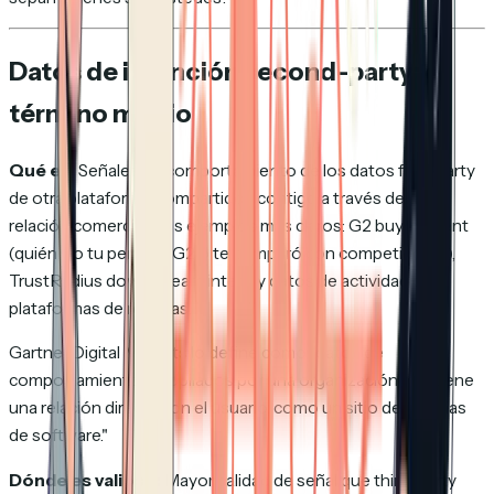
Datos de intención second-party: el
término medio
Qué es:
Señales de comportamiento de los datos first-party
de otra plataforma, compartidos contigo a través de una
relación comercial. Los ejemplos más claros: G2 buyer intent
(quién vio tu perfil de G2 o te comparó con competidores),
TrustRadius downstream intent y datos de actividad de
plataformas de reseñas.
Gartner Digital Markets lo define como
"datos de
comportamiento recopilados por una organización que tiene
una relación directa con el usuario, como un sitio de reseñas
de software."
Dónde es valioso:
Mayor calidad de señal que third-party