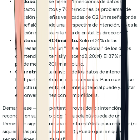
Ruidoso.
6sense tiene 131 menciones de datos de
contacto inexactos y 70 menciones de problemas de
precisión en reseñas verificadas de G2. Un reseñador de
G2 señaló:
"Desde una perspectiva de intención, no es la
solución definitiva ni la bola de cristal. Es direccional."
Costoso con ROI incierto.
Solo el 24% de las
empresas reportan un "ROI excepcional" de los datos
de intención (Intentsify/Ascend2, 2024). El 37% no
puede medir el ROI en absoluto.
Con retraso.
La mayoría de los datos de intención
third-party se retrasan días o semanas. Para cuando se
detecta un aumento, el cliente potencial puede ya estar
en conversaciones con competidores.
Demandbase — un importante proveedor de intención —
reconoce en su propio blog:
"Una sola búsqueda de un
término no significa que una cuenta esté lista para comprar (ni
siquiera más propensa a comprar). ¡Puede que ni siquiera
sepan quiénes son ustedes!"