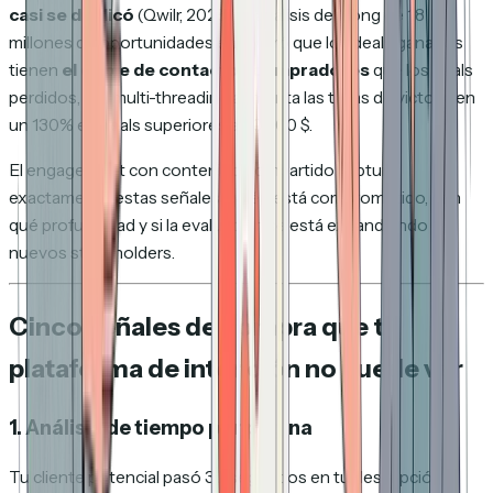
casi se duplicó
(Qwilr, 2025). El análisis de Gong de 1,8
millones de oportunidades encontró que los deals ganados
tienen
el doble de contactos compradores
que los deals
perdidos, y el multi-threading aumenta las tasas de victoria en
un 130% en deals superiores a 50.000 $.
El engagement con contenido compartido captura
exactamente estas señales: quién está comprometido, con
qué profundidad y si la evaluación se está expandiendo a
nuevos stakeholders.
Cinco señales de compra que tu
plataforma de intención no puede ver
1. Análisis de tiempo por página
Tu cliente potencial pasó 30 segundos en tu descripción