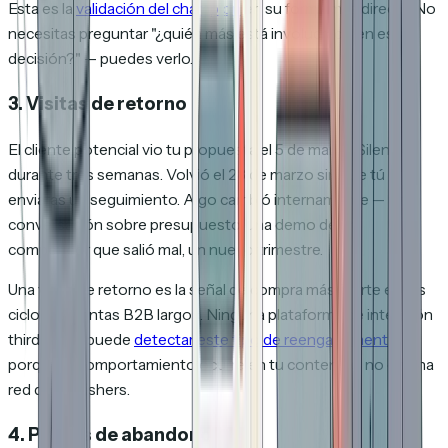
Esta es la
validación del champion
en su forma más directa. No
necesitas preguntar "¿quién más está involucrado en esta
decisión?" — puedes verlo.
3. Visitas de retorno
El cliente potencial vio tu propuesta el 5 de marzo. Silencio
durante tres semanas. Volvió el 28 de marzo sin que tú
enviaras un seguimiento. Algo cambió internamente — una
conversación sobre presupuesto, una demo de un
competidor que salió mal, un nuevo trimestre.
Una visita de retorno es la señal de compra más fuerte en los
ciclos de ventas B2B largos. Ninguna plataforma de intención
third-party puede
detectar este tipo de reengagement
porque el comportamiento ocurre en
tu
contenido, no en una
red de publishers.
4. Puntos de abandono