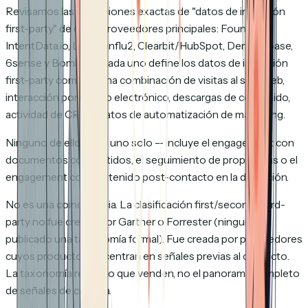
Revisamos las definiciones exactas de "datos de intención
first-party" de ocho proveedores principales: Foundry,
IntentData.io, Lift AI, Influ2, Clearbit/HubSpot, Demandbase,
6sense y Bombora. Cada uno define los datos de intención
first-party como alguna combinación de visitas al sitio web,
interacción por correo electrónico, descargas de contenido,
actividad de CRM y datos de automatización de marketing.
Ninguno de ellos — ni uno solo — incluye el engagement con
documentos compartidos, el seguimiento de propuestas o el
engagement con contenido post-contacto en la definición.
No es una coincidencia. La clasificación first/second/third-
party no fue creada por Gartner o Forrester (ninguno ha
publicado una taxonomía formal). Fue creada por proveedores
cuyos productos se centran en señales
previas al contacto
.
La taxonomía refleja lo que venden, no el panorama completo
de señales de compra.