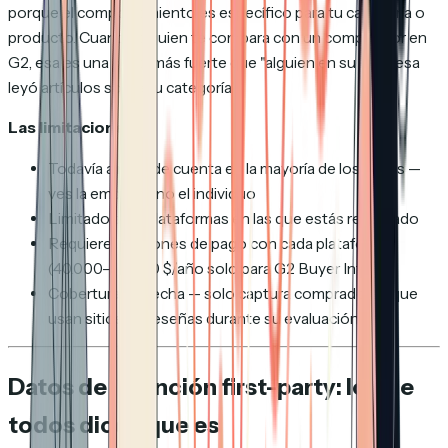
porque el comportamiento es específico para tu categoría o
producto. Cuando alguien te compara con un competidor en
G2, esa es una señal más fuerte que "alguien en su empresa
leyó artículos sobre tu categoría."
Las limitaciones:
Todavía a nivel de cuenta en la mayoría de los casos —
ves la empresa, no el individuo
Limitado a las plataformas en las que estás registrado
Requiere relaciones de pago con cada plataforma
(40.000–50.000 $/año solo para G2 Buyer Intent)
Cobertura estrecha — solo captura compradores que
usan sitios de reseñas durante su evaluación
Datos de intención first-party: lo que
todos dicen que es