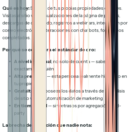
Qué es hoy:
Señales de tus propias propiedades digitales.
Visitas al sitio web, visualizaciones de la página de precios,
descargas de contenido, registros a webinars, interacción por
correo electrónico, interacciones con chatbots, formularios
completados.
Por qué se considera el estándar de oro:
A nivel individual
, no solo de cuenta — sabes
exactamente quién
Alta precisión
— esta persona realmente hizo esto en
tu propiedad
Gratuito
— ya posees los datos a través de tu análisis
de sitio web y automatización de marketing
En tiempo real
— sin retrasos por agregación third-
party
La brecha de definición que nadie nota: