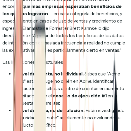
encontró que
más empresas esperaban beneficios de
los que los lograron
— en cada categoría de beneficios, y
especialmente en casos de uso de ventas y crecimiento de
ingresos. El analista de Forrester Brett Kahnke lo dijo
directamente:
"A pesar de todos los beneficios de los datos
de intención, con demasiada frecuencia la realidad no cumple
las expectativas. Esto es particularmente cierto en ventas."
Las limitaciones estructurales:
A nivel de cuenta, no individual.
Sabes que "Acme
Corp" está en auge, no
quién
en Acme. Identificar
contactos específicos dentro de cuentas en aumento
fue citado como el
desafío de ejecución #1
en la
encuesta de Forrester.
A nivel de tema, no de solución.
Están investigando
"seguridad en la nube" ampliamente, no evaluando tu
producto específico.