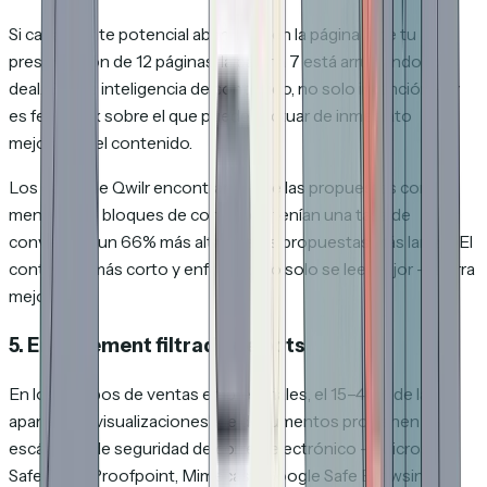
Si cada cliente potencial abandona en la página 7 de tu
presentación de 12 páginas, la página 7 está arruinando tu
deal. Eso es inteligencia de contenido, no solo intención — y
es feedback sobre el que puedes actuar de inmediato
mejorando el contenido.
Los datos de Qwilr encontraron que las propuestas con
menos de 6 bloques de contenido tenían una tasa de
conversión un 66% más alta que las propuestas más largas. El
contenido más corto y enfocado no solo se lee mejor — cierra
mejor.
5. Engagement filtrado de bots
En los equipos de ventas empresariales, el 15–40% de las
aparentes "visualizaciones" de documentos provienen de
escáneres de seguridad de correo electrónico — Microsoft
SafeLinks, Proofpoint, Mimecast, Google Safe Browsing.