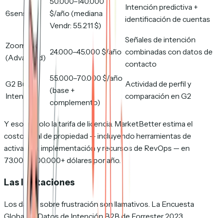
50.000–140.000
Intención predictiva +
6sense
$/año (mediana
identificación de cuentas
Vendr: 55.211 $)
Señales de intención
ZoomInfo
24.000–45.000 $/año
combinadas con datos de
(Advanced)
contacto
55.000–70.000 $/año
G2 Buyer
Actividad de perfil y
(base +
Intent
comparación en G2
complemento)
Y eso es solo la tarifa de licencia. MarketBetter estima el
costo total de propiedad — incluyendo herramientas de
activación, implementación y recursos de RevOps — en
73.000–200.000+ dólares por año.
Las limitaciones
Los datos sobre frustración son llamativos. La Encuesta
Global de Datos de Intención B2B de Forrester 2023