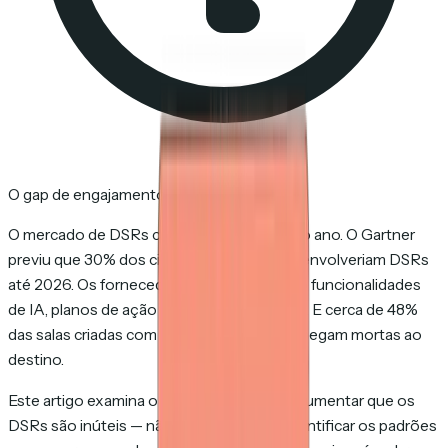
O gap de engajamento
O mercado de DSRs cresce mais de 20% ao ano. O Gartner
previu que 30% dos ciclos de vendas B2B envolveriam DSRs
até 2026. Os fornecedores estão lançando funcionalidades
de IA, planos de ação mútuos, vídeo e chat. E cerca de 48%
das salas criadas com essas ferramentas chegam mortas ao
destino.
Este artigo examina o porquê. Não para argumentar que os
DSRs são inúteis — não são — mas para identificar os padrões