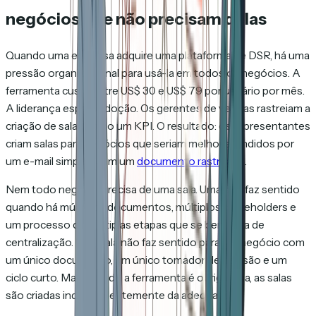
negócios que não precisam delas
Quando uma empresa adquire uma plataforma de DSR, há uma
pressão organizacional para usá-la em todos os negócios. A
ferramenta custa entre US$ 30 e US$ 79 por usuário por mês.
A liderança espera adoção. Os gerentes de vendas rastreiam a
criação de salas como um KPI. O resultado: os representantes
criam salas para negócios que seriam melhor atendidos por
um e-mail simples com um
documento rastreado
.
Nem todo negócio precisa de uma sala. Uma sala faz sentido
quando há múltiplos documentos, múltiplos stakeholders e
um processo de múltiplas etapas que se beneficia de
centralização. Uma sala não faz sentido para um negócio com
um único documento, um único tomador de decisão e um
ciclo curto. Mas quando a ferramenta é obrigatória, as salas
são criadas independentemente da adequação.