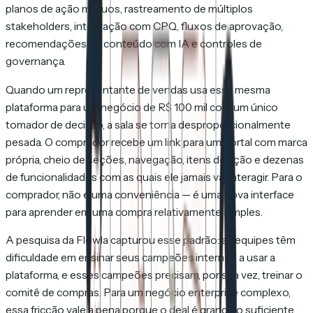
planos de ação mútuos, rastreamento de múltiplos
stakeholders, integração com CPQ, fluxos de aprovação,
recomendações de conteúdo com IA e controles de
governança.
Quando um representante de vendas usa essa mesma
plataforma para um negócio de R$ 100 mil com um único
tomador de decisão, a sala se torna desproporcionalmente
pesada. O comprador recebe um link para um portal com marca
própria, cheio de seções, navegação, itens de ação e dezenas
de funcionalidades com as quais ele jamais vai interagir. Para o
comprador, não é uma conveniência — é uma nova interface
para aprender em uma compra relativamente simples.
A pesquisa da Flowla capturou esse padrão: as equipes têm
dificuldade em ensinar seus campeões internos a usar a
plataforma, e esses campeões precisam, por sua vez, treinar o
comitê de compras. Para um negócio enterprise complexo,
essa fricção vale a pena porque o deal é grande o suficiente