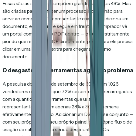
Essas são as salas que compõem grande parte dos 48%. Elas
são criadas para satisfazer um processo interno, não para
servir ao comprador. O representante cria a sala, adiciona um
documento, envia o link e segue em frente. O comprador vê
um portal com um único PDF dentro — o que é estritamente
pior do que receber o PDF diretamente, pois agora ele precisa
clicar em uma interface extra para chegar ao mesmo
documento.
O desgaste com ferramentas agrava o problema
A pesquisa do Gartner de setembro de 2024 com 1.026
vendedores constatou que 72% se sentem sobrecarregados
com a quantidade de ferramentas que usam. Os
representantes dedicam apenas 28% a 30% da semana
efetivamente vendendo. Adicionar um DSR a esse conjunto —
com seu próprio login, seu próprio painel, seu próprio fluxo de
criação de salas — acaba sendo desprioritizado. Os