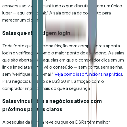
conversa ao vivo: "Reuni tudo o que discutimos em um único
lugar — aqui está o link." A sala precisa de contexto para
merecer um clique.
Salas que não exigem login
Toda fonte que menciona fricção com compradores aponta
login e verificação como o maior ponto de abandono. As salas
que são abertas são aquelas em que o comprador clica em um
link e imediatamente vê o conteúdo — sem conta, sem senha,
sem "verifique seu e-mail."
Veja como isso funciona na prática
.
Para negócios abaixo de US$ 50 mil, a fricção com o
comprador importa mais do que a segurança.
Salas vinculadas a negócios ativos com
próximos passos claros
A pesquisa da Flowla revelou que os DSRs têm melhor