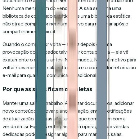
documento é adicionado. Nenhum item de ação é atualizado.
Nenhuma mensagem do vendedor. A sala se torna uma
biblioteca de conteúdo estática — e uma biblioteca estática
não dá ao comprador nenhum motivo para retornar após o
compartilhamento inicial.
Quando o comprador volta — talvez depois de uma
provocação do vendedor, talvez por conta própria — ele vê
exatamente o que viu antes. Nada mudou. Não há motivo para
voltar novamente. A sala está morta e o comprador retorna ao
e-mail para qualquer comunicação adicional.
Por que as salas ficam obsoletas
Manter uma sala dá trabalho. Atualizar documentos, adicionar
novo conteúdo, renovar planos de ação, enviar notificações
de atualização — essas são tarefas que competem com a
venda em si. Equipes enterprise com operações de vendas
dedicadas podem designar alguém para manter as salas.