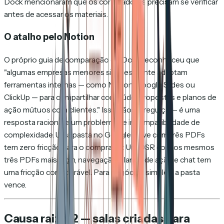
Dock mencionaram que os compradores precisam se verificar
antes de acessar os materiais.
O atalho pelo Notion
O próprio guia de comparação do Dock reconheceu que
"algumas empresas menores simplesmente adaptam
ferramentas internas — como Notion, Google Slides ou
ClickUp — para compartilhar conteúdo, propostas e planos de
ação mútuos com clientes." Isso não é preguiça — é uma
resposta racional a um problema de incompatibilidade de
complexidade. Uma pasta no Google Drive com três PDFs
tem zero fricção para o comprador. Um DSR com os mesmos
três PDFs mais login, navegação, planos de ação e chat tem
uma fricção considerável. Para negócios simples, a pasta
vence.
Causa raiz #2 — salas criadas para