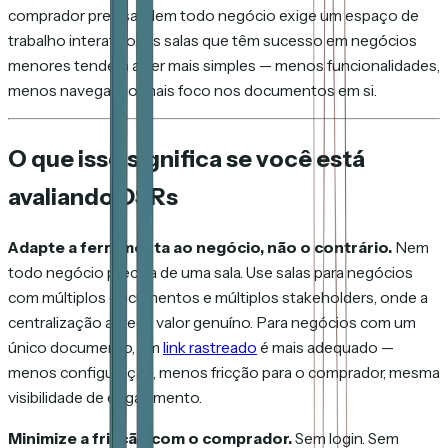
comprador precisa. Nem todo negócio exige um espaço de
trabalho interativo. As salas que têm sucesso em negócios
menores tendem a ser mais simples — menos funcionalidades,
menos navegação, mais foco nos documentos em si.
O que isso significa se você está
avaliando DSRs
Adapte a ferramenta ao negócio, não o contrário.
Nem
todo negócio precisa de uma sala. Use salas para negócios
com múltiplos documentos e múltiplos stakeholders, onde a
centralização agrega valor genuíno. Para negócios com um
único documento, um
link rastreado
é mais adequado —
menos configuração, menos fricção para o comprador, mesma
visibilidade de engajamento.
Minimize a fricção com o comprador.
Sem login. Sem