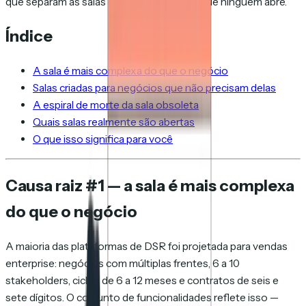
que separam as salas que funcionam das que ninguém abre.
Índice
A sala é mais complexa do que o negócio
Salas criadas para negócios que não precisam delas
A espiral de morte da sala obsoleta
Quais salas realmente são abertas
O que isso significa para você
Causa raiz #1 — a sala é mais complexa
do que o negócio
A maioria das plataformas de DSR foi projetada para vendas
enterprise: negócios com múltiplas frentes, 6 a 10
stakeholders, ciclos de 6 a 12 meses e contratos de seis e
sete dígitos. O conjunto de funcionalidades reflete isso —