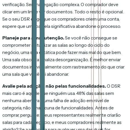
verificação. Sem navegação complexa. O comprador deve
clicar em um link e ver documentos. Todo o resto é opcional.
Se o seu DSR exige que os compradores criem uma conta,
espere que uma parcela significativa abandone o processo.
Planeje para a manutenção.
Se você não consegue se
comprometer a atualizar as salas ao longo do ciclo do
negócio, uma sala estática pode fazer mais mal do que bem.
Uma sala obsoleta sinaliza desorganização. É melhor enviar
documentos individualmente com rastreamento do que criar
uma sala que você vai abandonar.
Avalie pela adoção, não pelas funcionalidades.
O DSR
mais caro é aquele que ninguém usa. 48% das salas sem
nenhuma abertura é uma falha de adoção em nível de
categoria, não uma lacuna de funcionalidades. Antes de
comprar, pergunte: meus representantes realmente criarão
salas para cada negócio, e meus compradores realmente as
abrirão? Se a resposta para qualquer uma das duas for