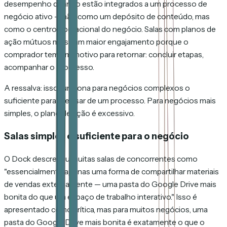
desempenho quando estão integrados a um processo de
negócio ativo — não como um depósito de conteúdo, mas
como o centro operacional do negócio. Salas com planos de
ação mútuos mostram maior engajamento porque o
comprador tem um motivo para retornar: concluir etapas,
acompanhar o progresso.
A ressalva: isso funciona para negócios complexos o
suficiente para precisar de um processo. Para negócios mais
simples, o plano de ação é excessivo.
Salas simples o suficiente para o negócio
O Dock descreveu muitas salas de concorrentes como
"essencialmente apenas uma forma de compartilhar materiais
de vendas externamente — uma pasta do Google Drive mais
bonita do que um espaço de trabalho interativo." Isso é
apresentado como crítica, mas para muitos negócios, uma
pasta do Google Drive mais bonita é
exatamente
o que o