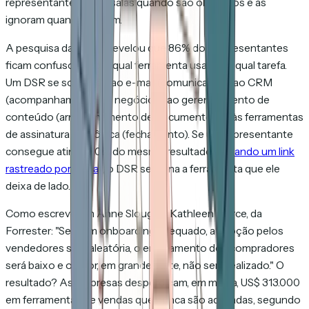
representantes criam salas quando são obrigados e as
ignoram quando podem.
A pesquisa da Allego revelou que 86% dos representantes
ficam confusos sobre qual ferramenta usar para qual tarefa.
Um DSR se sobrepõe ao e-mail (comunicação), ao CRM
(acompanhamento de negócios), ao gerenciamento de
conteúdo (armazenamento de documentos) e às ferramentas
de assinatura eletrônica (fechamento). Se um representante
consegue atingir 80% do mesmo resultado
enviando um link
rastreado por e-mail
, o DSR se torna a ferramenta que ele
deixa de lado.
Como escreveram Anne Slough e Kathleen Pierce, da
Forrester: "Sem um onboarding adequado, a adoção pelos
vendedores será aleatória, o engajamento dos compradores
será baixo e o valor, em grande parte, não será realizado." O
resultado? As empresas desperdiçam, em média, US$ 313.000
em ferramentas de vendas que nunca são adotadas, segundo