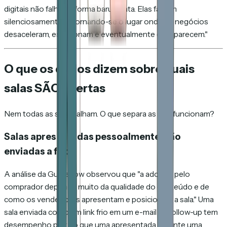
digitais não falha de forma barulhenta. Elas falham
silenciosamente — tornando-se o lugar onde os negócios
desaceleram, estacionam e eventualmente desaparecem."
O que os dados dizem sobre quais
salas SÃO abertas
Nem todas as salas falham. O que separa as que funcionam?
Salas apresentadas pessoalmente, não
enviadas a frio
A análise da Guideflow observou que "a adoção pelo
comprador depende muito da qualidade do conteúdo e de
como os vendedores apresentam e posicionam a sala." Uma
sala enviada como um link frio em um e-mail de follow-up tem
desempenho pior do que uma apresentada durante uma