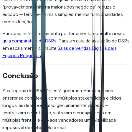
"provavelmente não na maioria dos negócios", reduza o
escopo — ferramenta mais simples, menos funcionalidades,
menos fricção.
Para uma análise ferramenta por ferramenta, consulte nosso
guia comparativo de DSRs
. Para um guia de avaliação de DSRs
em escala menor, consulte
Salas de Vendas Digitais para
Equipes Pequenas
.
Conclusão
A categoria de DSR não está quebrada. Para negócios
enterprise complexos com múltiplos stakeholders e ciclos
longos, as deal rooms são genuinamente valiosas —
centralizam o conteúdo, rastreiam o engajamento em
múltiplas frentes e dão aos vendedores uma visibilidade
impossível de obter pelo e-mail.