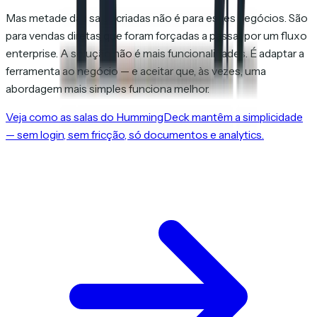
Mas metade das salas criadas não é para esses negócios. São
para vendas diretas que foram forçadas a passar por um fluxo
enterprise. A solução não é mais funcionalidades. É adaptar a
ferramenta ao negócio — e aceitar que, às vezes, uma
abordagem mais simples funciona melhor.
Veja como as salas do HummingDeck mantêm a simplicidade
— sem login, sem fricção, só documentos e analytics.