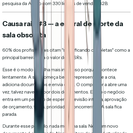
pesquisa da Allego com 330 líderes de vendas B2B.
Causa raiz #3 — a espiral de morte da
sala obsoleta
60% dos profissionais citam "salas ficando obsoletas" como a
principal barreira para o valor dos DSRs.
Esse é o modo de falha mais insidioso porque acontece
lentamente. A sala começa bem: o representante a cria,
adiciona documentos e envia o link. O comprador a abre uma
vez, talvez navegue por dois documentos. Então o negócio
entra em um período de espera — revisão interna, aprovação
de orçamento, férias, prioridades concorrentes. A sala fica
parada.
Durante esse período, nada muda na sala. Nenhum novo