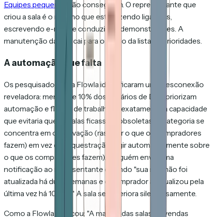
Equipes pequenas
não conseguem. O representante que
criou a sala é o mesmo que está fazendo ligações,
escrevendo e-mails e conduzindo demonstrações. A
manutenção da sala cai para o fundo da lista de prioridades.
A automação que falta
Os pesquisadores da Flowla identificaram uma desconexão
reveladora: menos de 10% dos usuários de DSR priorizam
automação e fluxos de trabalho — exatamente a capacidade
que evitaria que as salas ficassem obsoletas. A categoria se
concentra em observação (rastrear o que os compradores
fazem) em vez de orquestração (agir automaticamente sobre
o que os compradores fazem). Ninguém envia uma
notificação ao representante dizendo "sua sala não foi
atualizada há duas semanas e o comprador a visualizou pela
última vez há 10 dias." A sala se deteriora silenciosamente.
Como a Flowla colocou: "A maioria das salas de vendas