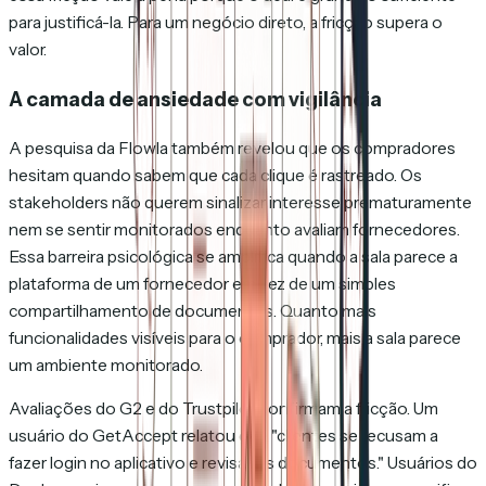
para justificá-la. Para um negócio direto, a fricção supera o
valor.
A camada de ansiedade com vigilância
A pesquisa da Flowla também revelou que os compradores
hesitam quando sabem que cada clique é rastreado. Os
stakeholders não querem sinalizar interesse prematuramente
nem se sentir monitorados enquanto avaliam fornecedores.
Essa barreira psicológica se amplifica quando a sala parece a
plataforma de um fornecedor em vez de um simples
compartilhamento de documentos. Quanto mais
funcionalidades visíveis para o comprador, mais a sala parece
um ambiente monitorado.
Avaliações do G2 e do Trustpilot confirmam a fricção. Um
usuário do GetAccept relatou que "clientes se recusam a
fazer login no aplicativo e revisar os documentos." Usuários do