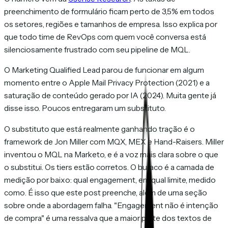
preenchimento de formulário ficam perto de 3,5% em todos
os setores, regiões e tamanhos de empresa. Isso explica por
que todo time de RevOps com quem você conversa está
silenciosamente frustrado com seu pipeline de MQL.
O Marketing Qualified Lead parou de funcionar em algum
momento entre o Apple Mail Privacy Protection (2021) e a
saturação de conteúdo gerado por IA (2024). Muita gente já
disse isso. Poucos entregaram um substituto.
O substituto que está realmente ganhando tração é o
framework de Jon Miller com MQX, MEX e Hand-Raisers. Miller
inventou o MQL na Marketo, e é a voz mais clara sobre o que
o substitui. Os tiers estão corretos. O buraco é a camada de
medição por baixo:
qual engagement, em qual limite, medido
como
. É isso que este post preenche, além de uma seção
sobre onde a abordagem falha. "Engagement não é intenção
de compra" é uma ressalva que a maior parte dos textos de