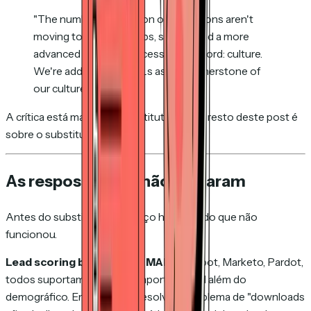
"The number one reason organizations aren't
moving to buying groups, signals, and a more
advanced revenue process is one word: culture.
We're addicted to MQLs as the cornerstone of
our culture."
A crítica está madura. O substituto, não. O resto deste post é
sobre o substituto.
As respostas que não vingaram
Antes do substituto, o balanço honesto do que não
funcionou.
Lead scoring baseado em MAP.
HubSpot, Marketo, Pardot,
todos suportam scoring comportamental além do
demográfico. Em tese, isso resolve o problema de "downloads