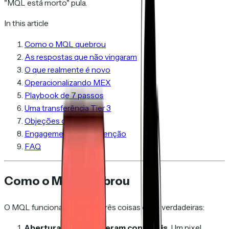
"MQL está morto" pula.
In this article
Como o MQL quebrou
As respostas que não vingaram
O que realmente é novo
Operacionalizando MEX
Playbook de 7 passos
Uma transferência Tier 3
Objeções comuns
Engagement não é intenção
FAQ
Como o MQL quebrou
O MQL funcionava quando três coisas eram verdadeiras:
Aberturas de e-mail eram confiáveis.
Um pixel