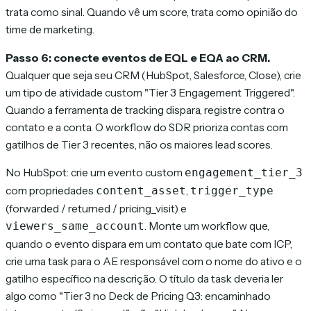
trata como sinal. Quando vê um score, trata como opinião do
time de marketing.
Passo 6: conecte eventos de EQL e EQA ao CRM.
Qualquer que seja seu CRM (HubSpot, Salesforce, Close), crie
um tipo de atividade custom "Tier 3 Engagement Triggered".
Quando a ferramenta de tracking dispara, registre contra o
contato e a conta. O workflow do SDR prioriza contas com
gatilhos de Tier 3 recentes, não os maiores lead scores.
No HubSpot: crie um evento custom
engagement_tier_3
com propriedades
,
content_asset
trigger_type
(forwarded / returned / pricing_visit) e
. Monte um workflow que,
viewers_same_account
quando o evento dispara em um contato que bate com ICP,
crie uma task para o AE responsável com o nome do ativo e o
gatilho específico na descrição. O título da task deveria ler
algo como
"Tier 3 no Deck de Pricing Q3: encaminhado