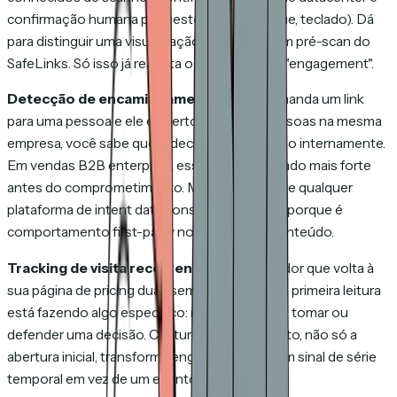
confirmação humana por gesto (mouse, toque, teclado). Dá
para distinguir uma visualização humana de um pré-scan do
SafeLinks. Só isso já reabilita o significado de "engagement".
Detecção de encaminhamento.
Se você manda um link
para uma pessoa e ele é aberto por várias pessoas na mesma
empresa, você sabe que o deck está circulando internamente.
Em vendas B2B enterprise, esse é o sinal isolado mais forte
antes do comprometimento. Mais forte do que qualquer
plataforma de intent data consegue entregar, porque é
comportamento first-party no seu próprio conteúdo.
Tracking de visita recorrente.
Um comprador que volta à
sua página de pricing duas semanas depois da primeira leitura
está fazendo algo específico: revisitando para tomar ou
defender uma decisão. Capturar esse momento, não só a
abertura inicial, transforma engagement em um sinal de série
temporal em vez de um evento isolado.