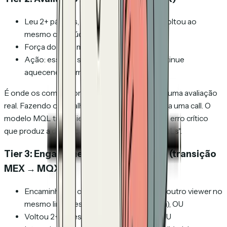
Leu 2+ páginas, passou 2+ minutos OU voltou ao
mesmo conteúdo em até 7 dias
Força do sinal: média
Ação: essa é a sua população MEX. Continue
aquecendo com conteúdo direcionado.
É onde os compradores de fato ficam durante uma avaliação
real. Fazendo o trabalho, ainda não prontos para uma call. O
modelo MQL trata Tier 2 igual a Tier 3. Esse é o erro crítico
que produz a dinâmica "vendas ignora seus MQLs".
Tier 3: Engagement de Alta Intenção (transição
MEX → MQX)
Encaminhou o conteúdo internamente (outro viewer no
mesmo link, mesmo domínio da empresa), OU
Voltou 2+ vezes ao mesmo conteúdo, OU