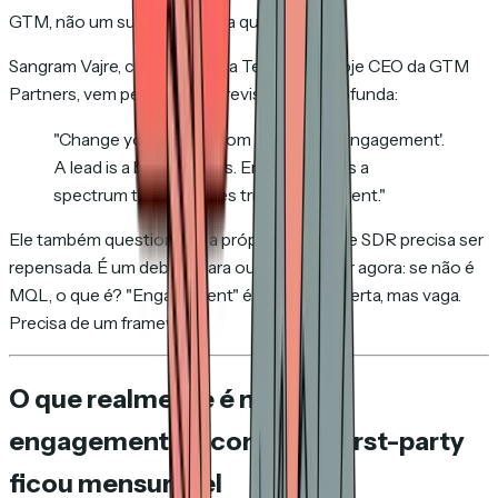
GTM, não um substituto para qualificação.
Sangram Vajre, cofundador da Terminus e hoje CEO da GTM
Partners, vem pedindo uma revisão mais profunda:
"Change your metric from 'Leads' to 'Engagement'.
A lead is a binary status. Engagement is a
spectrum that indicates true buying intent."
Ele também questiona se a própria função de SDR precisa ser
repensada. É um debate para outro post. Por agora: se não é
MQL, o que é? "Engagement" é a resposta certa, mas vaga.
Precisa de um framework.
O que realmente é novo: o
engagement de conteúdo first-party
ficou mensurável