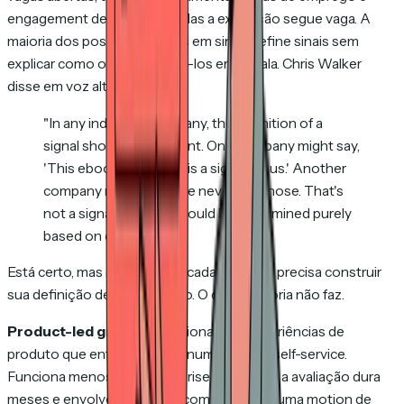
engagement de conteúdo. Mas a execução segue vaga. A
maioria dos posts "baseados em sinal" define sinais sem
explicar como operacionalizá-los em escala. Chris Walker
disse em voz alta:
"In any individual company, the definition of a
signal should be different. One company might say,
'This ebook download is a signal for us.' Another
company might say, 'We never win those. That's
not a signal for us.' It should be determined purely
based on data."
Está certo, mas significa que cada empresa precisa construir
sua definição de sinal do zero. O que a maioria não faz.
Product-led growth.
Funciona para experiências de
produto que entregam valor numa sessão self-service.
Funciona menos para enterprise B2B, onde a avaliação dura
meses e envolve comitê de compra. PLG é uma motion de