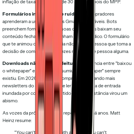
inflação de taxa de abertura de 30 a 50% depois do MPP.
Formulários inundados de ruído.
Os compradores
aprenderam a usar endereços Gmail descartáveis. Bots
preenchem formulários. Pessoas de compras baixam seu
conteúdo fechado e encaminham para o jurídico. O formulário
que te animou com frequência não vem da pessoa que toma a
decisão de compra. Muitas vezes não vem de pessoa alguma.
Downloads não sinalizam leitura.
A distância entre "baixou
o whitepaper" e "de fato consumiu o whitepaper" sempre
existiu. Em 2026, com cada comprador assinando mais
newsletters do que consegue ler e cada caixa de entrada
inundada por conteúdo assistido por IA, a distância virou um
abismo.
As vozes da própria indústria repetem isso há anos. Matt
Heinz resume:
"You can't buy a beer with an MQL. You can't