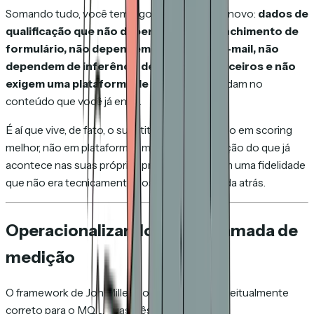
Somando tudo, você tem algo genuinamente novo:
dados de
qualificação que não dependem de preenchimento de
formulário, não dependem de pixels de e-mail, não
dependem de inferência de tópico de terceiros e não
exigem uma plataforma de US$ 50 mil.
Rodam no
conteúdo que você já envia.
É aí que vive, de fato, o substituto do MQL. Não em scoring
melhor, não em plataformas maiores. Na medição do que já
acontece nas suas próprias propriedades, com uma fidelidade
que não era tecnicamente possível uma década atrás.
Operacionalizando MEX: a camada de
medição
O framework de Jon Miller é o substituto conceitualmente
correto para o MQL. Suas três categorias: