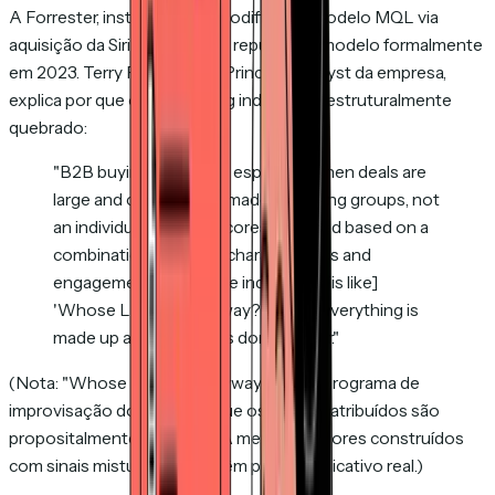
A Forrester, instituição que codificou o modelo MQL via
aquisição da SiriusDecisions, repudiou o modelo formalmente
em 2023. Terry Flaherty, VP Principal Analyst da empresa,
explica por que o lead scoring individual é estruturalmente
quebrado:
"B2B buying decisions, especially when deals are
large and complex, are made by buying groups, not
an individual person... Scores assigned based on a
combination of profile characteristics and
engagement for a single individual... [is like]
'Whose Line Is It Anyway?' where everything is
made up and the points don't matter."
(Nota: "Whose Line Is It Anyway?" é um programa de
improvisação dos EUA em que os pontos atribuídos são
propositalmente sem valor. A metáfora: scores construídos
com sinais misturados não têm poder explicativo real.)