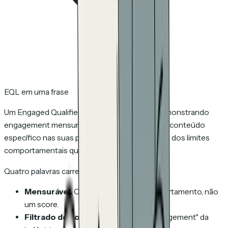
EQL em uma frase
Um Engaged Qualified Lead é um indivíduo demonstrando
engagement mensurável e filtrado de bot com conteúdo
específico nas suas propriedades, em ou acima dos limites
comportamentais que você define.
Quatro palavras carregam o peso:
Mensurável.
O qualificador é um comportamento, não
um score.
Filtrado de bot.
A maior parte do "engagement" da