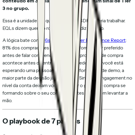
conteúdo em 30 dias, mais pelo menos um sinal de Tier
3 no grupo.
Essa é a unidade em que seu time de SDR deveria trabalhar.
EQLs dizem quem; o rollup por conta diz quando.
A lógica bate com o
6sense B2B Buyer Experience Report
:
81% dos compradores escolhem um fornecedor preferido
antes de falar com vendas, e 69% do processo de compra
acontece antes da entrada dos vendedores. Se você está
esperando uma pessoa preencher o formulário de demo, a
maior parte da decisão já aconteceu. Sinais de engagement no
nível da conta deixam você enxergar o grupo de compra se
formando sobre o seu conteúdo antes de alguém levantar a
mão.
O playbook de 7 passos