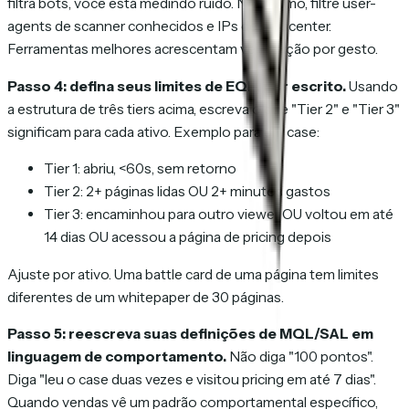
filtra bots, você está medindo ruído. No mínimo, filtre user-
agents de scanner conhecidos e IPs de datacenter.
Ferramentas melhores acrescentam verificação por gesto.
Passo 4: defina seus limites de EQL, por escrito.
Usando
a estrutura de três tiers acima, escreva o que "Tier 2" e "Tier 3"
significam para cada ativo. Exemplo para um case:
Tier 1: abriu, <60s, sem retorno
Tier 2: 2+ páginas lidas OU 2+ minutos gastos
Tier 3: encaminhou para outro viewer OU voltou em até
14 dias OU acessou a página de pricing depois
Ajuste por ativo. Uma battle card de uma página tem limites
diferentes de um whitepaper de 30 páginas.
Passo 5: reescreva suas definições de MQL/SAL em
linguagem de comportamento.
Não diga "100 pontos".
Diga "leu o case duas vezes e visitou pricing em até 7 dias".
Quando vendas vê um padrão comportamental específico,