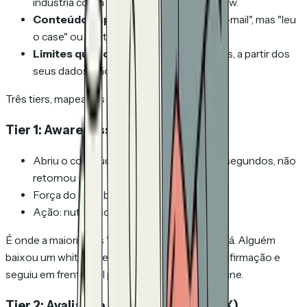
indústria conta scanners e bots de preview.
Conteúdo específico.
Não "abriu um e-mail", mas "leu
o case" ou "voltou à página de pricing".
Limites que você define.
Seus números, a partir dos
seus dados, não um template.
Três tiers, mapeados no vocabulário de Miller:
Tier 1: Awareness (pré-MEX)
Abriu o conteúdo, passou menos de 60 segundos, não
retornou
Força do sinal: baixa
Ação: nutrir, não passar para vendas
É onde a maioria dos "MQLs" atuais de fato está. Alguém
baixou um whitepaper, recebeu o e-mail de confirmação e
seguiu em frente. Útil para marca, não para pipeline.
Tier 2: Avaliação Ativa (território MEX)