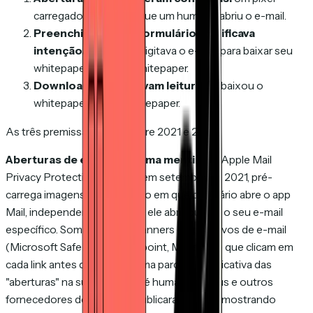
carregado significava que um humano abriu o e-mail.
Preenchimento de formulário significava
intenção.
Se alguém digitava o e-mail para baixar seu
whitepaper, queria o whitepaper.
Downloads significavam leitura.
Se baixou o
whitepaper, ia ler o whitepaper.
As três premissas caíram entre 2021 e 2024.
Aberturas de e-mail são uma mentira.
O Apple Mail
Privacy Protection, lançado em setembro de 2021, pré-
carrega imagens no momento em que o usuário abre o app
Mail, independentemente de ele abrir ou não o seu e-mail
específico. Somando aos scanners corporativos de e-mail
(Microsoft SafeLinks, Proofpoint, Mimecast) que clicam em
cada link antes da entrega, uma parcela significativa das
"aberturas" na sua MAP não é humana. Litmus e outros
fornecedores de analytics publicaram dados mostrando