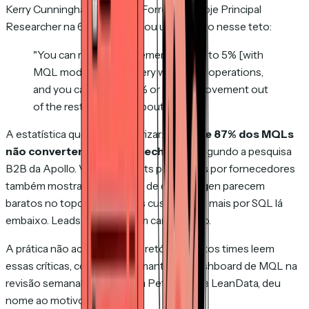
Kerry Cunningham, antes na Forrester e hoje Principal
Researcher na 6sense, colocou um número nesse teto:
"You can make improvements of 3% to 5% [with
MQL models]... in the very worst-run operations,
and you can goose a 1% or 1.5% improvement out
of the rest, but that's about it."
A estatística que vale memorizar:
cerca de 87% dos MQLs
não convertem em deals fechados
, segundo a pesquisa
B2B da Apollo. Vários datasets publicados por fornecedores
também mostram que MQLs de demand gen parecem
baratos no topo do funil, mas custam bem mais por SQL lá
embaixo. Leads baratos ficam caros rápido.
A prática não acompanhou a retórica. Muitos times leem
essas críticas, concordam e mantêm o dashboard de MQL na
revisão semanal do CRO. Kim Peterson, da LeanData, deu
nome ao motivo: