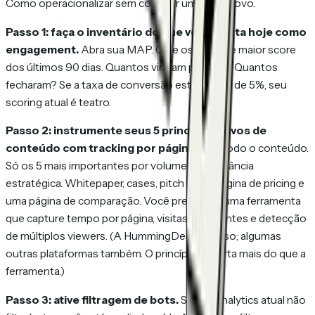
Como operacionalizar sem comprar um stack novo.
Passo 1: faça o inventário do que você conta hoje como
engagement.
Abra sua MAP. Olhe os leads de maior score
dos últimos 90 dias. Quantos viraram pipeline? Quantos
fecharam? Se a taxa de conversão está abaixo de 5%, seu
scoring atual é teatro.
Passo 2: instrumente seus 5 principais ativos de
conteúdo com tracking por página.
Não todo o conteúdo.
Só os 5 mais importantes por volume ou relevância
estratégica. Whitepaper, cases, pitch deck, página de pricing e
uma página de comparação. Você precisa de uma ferramenta
que capture tempo por página, visitas recorrentes e detecção
de múltiplos viewers. (A HummingDeck faz isso; algumas
outras plataformas também. O princípio importa mais do que a
ferramenta.)
Passo 3: ative filtragem de bots.
Se seu analytics atual não