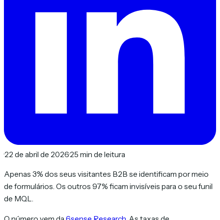
·
22 de abril de 2026
·
25 min de leitura
Apenas 3% dos seus visitantes B2B se identificam por meio
de formulários. Os outros 97% ficam invisíveis para o seu funil
de MQL.
O número vem da
6sense Research
. As taxas de