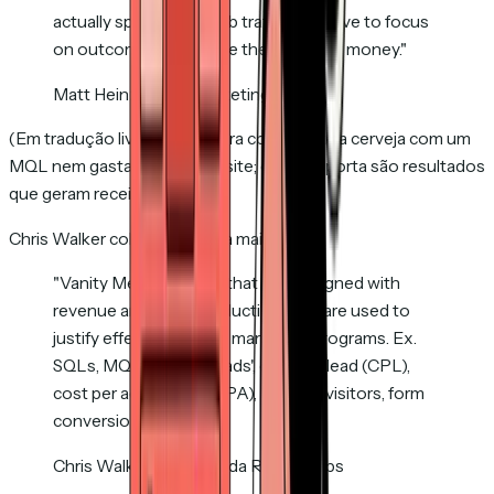
actually spend your web traffic. We have to focus
on outcomes that make the company money."
Matt Heinz, Heinz Marketing
(Em tradução livre: não dá para comprar uma cerveja com um
MQL nem gastar tráfego de site; o que importa são resultados
que geram receita.)
Chris Walker coloca de forma mais afiada:
"Vanity Metrics = KPIs that aren't aligned with
revenue and sales productivity, but are used to
justify effectiveness of marketing programs. Ex.
SQLs, MQLs, clicks, 'leads', cost per lead (CPL),
cost per acquisition (CPA), website visitors, form
conversion rate, etc."
Chris Walker, fundador da Refine Labs