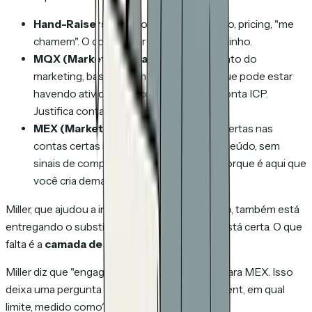
Hand-Raisers.
Pedidos explícitos: demo, pricing, "me
chamem". O comprador se qualificou sozinho.
MQX (Marketing Qualified).
Julgamento do
marketing, baseado em evidências, de que pode estar
havendo atividade de compra em uma conta ICP.
Justifica contato proativo e consultivo.
MEX (Market Engaged).
As pessoas certas nas
contas certas interagem com o seu conteúdo, sem
sinais de compra ainda. Vale conversar porque é aqui que
você
cria
demanda, não só captura.
Miller, que ajudou a inventar o MQL na Marketo, também está
entregando o substituto mais claro. A forma está certa. O que
falta é a
camada de medição por baixo
.
Miller diz que "engagement" qualifica alguém para MEX. Isso
deixa uma pergunta em aberto:
qual engagement, em qual
limite, medido como?