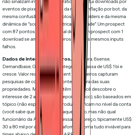
não sinalizam intenção". Na prática, substitui downloads por
eventos de pixel, que sofrem da mesma inflação por bot, da
mesma confusão entre múltiplos stakeholders e da mesma
dinâmica de "score como métrica de vaidade". Um prospect
com 87 pontos não é mais real do que um prospect com 1
download se ambos os números vêm dos mesmos inputs
falhos.
Dados de intent de terceiros.
Bombora, 6sense,
Demandbase, G2 Intent. A categoria já passa de US$ 1 bi e
cresce. Valor real: sinais de intent de terceiros capturam
pesquisas de compra que acontecem fora das suas
propriedades. Mas os dados têm lag (você descobre o
interesse de 2 a 4 semanas depois do pico), são baseados em
tópico (não específicos de produto) e ficam no nível da conta
(você sabe que a Acme está aquecendo, mas não qual
funcionário da Acme se interessa). E o preço, tipicamente US$
30 a 80 mil por ano pelas plataformas, torna tudo inviável para
times abaixo de US$ 10 mi de ARR.