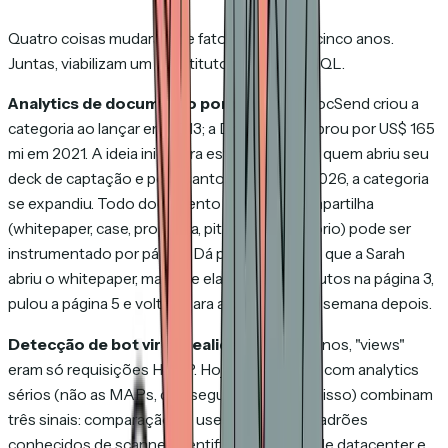
Quatro coisas mudaram de fato nos últimos cinco anos.
Juntas, viabilizam um substituto real para o MQL.
Analytics de documento por página.
A DocSend criou a
categoria ao lançar em 2013; a Dropbox comprou por US$ 165
mi em 2021. A ideia inicial era estreita: rastrear quem abriu seu
deck de captação e por quanto tempo. Até 2026, a categoria
se expandiu. Todo documento que você compartilha
(whitepaper, case, proposta, pitch deck, relatório) pode ser
instrumentado por página. Dá para ver não só que a Sarah
abriu o whitepaper, mas que ela passou 4 minutos na página 3,
pulou a página 5 e voltou para a página 7 uma semana depois.
Detecção de bot virou realidade.
Há dez anos, "views"
eram só requisições HTTP. Hoje, plataformas com analytics
sérios (não as MAPs, que seguem falhando nisso) combinam
três sinais: comparação de user-agent com padrões
conhecidos de scanner, identificação de IPs de datacenter e