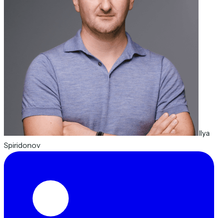
Ilya
Spiridonov