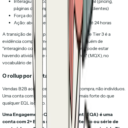
Interagiu com conteúdo de fundo de funil (pricing,
páginas de comparação, referências de clientes)
Força do sinal: alta
Ação: abordagem de SDR ou AE em até 24 horas
A transição de MEX para MQX. Um gatilho de Tier 3 é a
evidência comportamental que empurra alguém de
"interagindo com suas ideias" (MEX) para "pode estar
havendo atividade de compra nesta conta" (MQX), no
vocabulário de Miller.
O rollup por conta
Vendas B2B acontecem via grupos de compra, não indivíduos.
Uma conta com vários EQLs é um sinal mais forte do que
qualquer EQL isolado.
Uma Engagement-Qualified Account (EQA) é uma
conta com 2+ EQLs no mesmo conteúdo ou série de