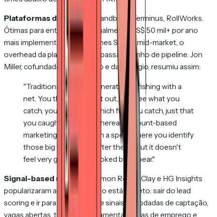
Plataformas de ABM.
Demandbase, Terminus, RollWorks.
Ótimas para enterprise. Normalmente US$ 50 mil+ por ano
mais implementação. Para times SMB e mid-market, o
overhead da plataforma ultrapassa o ganho de pipeline. Jon
Miller, cofundador da Marketo e da Engagio, resumiu assim:
"Traditional demand generation is fishing with a
net. You throw your net out, you see what you
catch, you don't care which fish you catch, just that
you caught enough. Whereas account-based
marketing is fishing with a spear where you identify
those big fish and go after them... But it doesn't
feel very good to get poked by a spear."
Signal-based selling.
Common Room, Clay e HG Insights
popularizaram a ideia. O núcleo está correto: sair do lead
scoring e ir para agregação de sinais de rodadas de captação,
vagas abertas, trocas de ferramenta, trocas de emprego e