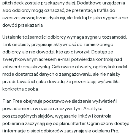
pitch deck zostaje przekazany dalej. Dodatkowe urządzenia
albo odbiorcy mogą oznaczać, że prezentacja trafiła do
szerszej wewnętrznej dyskusji, ale traktuj to jako sygnał, a nie
dowód przekazania.
Ustalenie tożsamości odbiorcy wymaga sygnału tożsamości.
Link osobisty przypisuje aktywność do zamierzonego
odbiorcy, ale nie dowodzi, kto go otworzył. Dostęp ze
zweryfikowanym adresem e-mail potwierdza kontrolę nad
zatwierdzoną skrzynką. Całkowicie otwarty, ogólny link nadal
może dostarczać danych o zaangażowaniu, ale nie należy
przedstawiać ich jako dowodu, że prezentację wyświetliła
konkretna osoba.
Plan Free obejmuje podstawowe śledzenie wyświetleń i
powiadomienia w czasie rzeczywistym. Analityka
poszczególnych slajdów, wygasanie linków i kontrola
pobierania zaczynają się od planu Starter. Ograniczony dostęp
i informacje o sieci odbiorców zaczynają się od planu Pro.