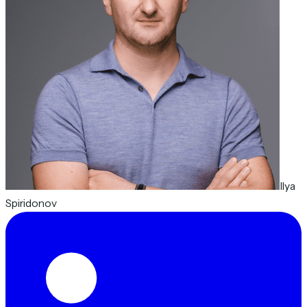
Ilya
Spiridonov