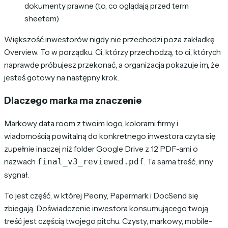
dokumenty prawne (to, co oglądają przed term
sheetem)
Większość inwestorów nigdy nie przechodzi poza zakładkę
Overview. To w porządku. Ci, którzy przechodzą, to ci, których
naprawdę próbujesz przekonać, a organizacja pokazuje im, że
jesteś gotowy na następny krok.
Dlaczego marka ma znaczenie
Markowy data room z twoim logo, kolorami firmy i
wiadomością powitalną do konkretnego inwestora czyta się
zupełnie inaczej niż folder Google Drive z 12 PDF-ami o
nazwach
. Ta sama treść, inny
final_v3_reviewed.pdf
sygnał.
To jest część, w której Peony, Papermark i DocSend się
zbiegają. Doświadczenie inwestora konsumującego twoją
treść jest częścią twojego pitchu. Czysty, markowy, mobile-