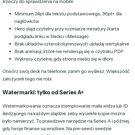
Rzeczy do sprawdzenia na mobile:
Minimum 24pt dla tekstu podstawowego, 36pt+ dla
nagłówków
Hero slajd czytelny przy rozmiarze miniatury (karta
podglądu linku w Slacku i iMessage)
Brak układów czterokolumnowych; układaj wertykalnie
Brak animacji, które nie renderują się w czytniku PDF
Wykresy czytelne, gdy strona mieści się w dłoni
Otwórz swój deck na telefonie, zanim go wyślesz. Większość
założycieli tego nie robi.
Watermarki: tylko od Series A+
Watermarkowanie oznacza stemplowanie maila widza lub ID
śledzącego na każdym slajdzie, żeby wyciekłe kopie można
było namierzyć. To prawdziwe narzędzie na Series A i później,
gdy twoje finanse są wrażliwe. Na pre-seed i seedzie