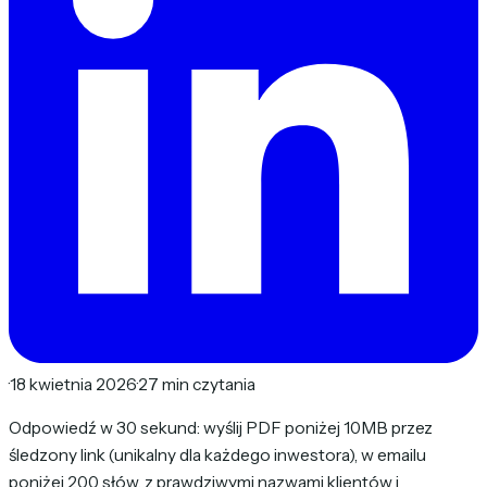
·
18 kwietnia 2026
·
27 min czytania
Odpowiedź w 30 sekund: wyślij PDF poniżej 10MB przez
śledzony link (unikalny dla każdego inwestora), w emailu
poniżej 200 słów, z prawdziwymi nazwami klientów i