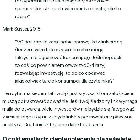
(przypomina mi to lead magnety na różnych
spamerskich stronach, więc bardzo niechętnie to
robię)."
Mark Suster, 2018:
"VC doskonale zdają sobie sprawę, że z linkiem są
śledzeni, więc te korzyści dla ciebie mogą
faktycznie ograniczać konsumpcję. Jeśli mój deck
to coś, co powinienem otworzyć 3-4 razy,
rozważając inwestycję, to po co dodawać
jakiekolwiek tarcie konsumpcji dla czytelnika?"
Ten cytat ma siedem lat i wciąż jest krytyką, którą założyciele
muszą potraktować poważnie. Jeśli twój śledzony link wymaga
maila do otwarcia, wielu inwestorów nie będzie się fatygować.
Zamiast tego użyj unikalnych linków per inwestor z pasywną
analityką. Dostaniesz te same dane bez bramki.
O cold emailach: ciepłe polecenia nie są święte