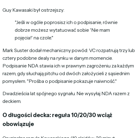
Guy Kawasaki był ostrzejszy:
"Jeśli w ogóle poprosisz ich o podpisanie, równie
dobrze możesz wytatuować sobie 'Nie mam
pojęcia!' na czole."
Mark Suster dodał mechaniczny powód: VC rozpatrują trzy lub
cztery podobne dealy na rynku w danym momencie.
Podpisanie NDA stawia ich w prawnym zagrożeniu za każdym
razem, gdy słuchają pitchu od dwóch założycieli z sąsiednim
pomysłem. "Prośba o podpisanie pokazuje naiwność."
Dwadzieścia lat spójnego sygnału. Nie wysyłaj NDA razem z
deckiem.
O długości decka: reguła 10/20/30 wciąż
obowiązuje