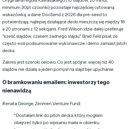
Oryginalna reguła Kawasakiego (10 slajdów, 20 minut,
minimum 30pt czcionki) pozostaje najczęściej cytowaną
wskazówką, a dane DocSend z 2026 dla pre-seed to
potwierdzają: najlepiej działające decki mieszczą się między 18
a 20 stronami z 12 sekcjami. Fred Wilson idzie dalej i preferuje
"sześć slajdów, czasem żadnego slajdu." Brad Feld pisał, że
często woli podsumowanie wykonawcze i demo zamiast pitch
decka.
Zakres jest szeroki celowo. Co jest spójne: więcej niż 40
slajdów nie działa, a jeden pomysł na slajd bije upychanie.
O bramkowaniu emailem: inwestorzy tego
nienawidzą
Renata George, Zenmen Venture Fund:
"Dostałam link do pitch decka, który mogłam
obejrzeć tylko po wpisaniu maila w okienku