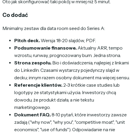
Oto jak skonfigurować taki pokój w mniej niż 5 minut.
Co dodać
Minimalny zestaw dla data room seed do Series A:
Pitch deck.
Wersja 18-20 slajdów, PDF.
Podsumowanie finansowe.
Aktualny ARR, tempo
wzrostu, runway, prognozowany burn. Jedna strona.
Strona zespołu.
Bio i doświadczenia, najlepiej z linkami
do LinkedIn. Czasami wystarczy pojedynczy slajd w
decku; innym razem osobny dokument ma więcej sensu.
Referencje klientów.
2-3 krótkie case studies lub
logotypy ze statystykami użycia. Inwestorzy chcą
dowodu, że produkt działa, a nie tekstu
marketingowego.
Dokument FAQ.
8-10 pytań, które inwestorzy zawsze
zadają ("why now", "why you", "competitive moat", "unit
economics", "use of funds"). Odpowiadanie na nie