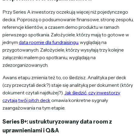
Przy Series A inwestorzy oczekują więcej niż pojedynczego
decka. Poproszą o podsumowanie finansowe, stronę zespołu,
referencje klientów, a czasem demo produktu w ramach
pierwszego spotkania. Założyciele, którzy mają to gotowe w
jednym
data roomie dla fundraisingu
, wyglądają na
przygotowanych. Założyciele, którzy wysyłają trzy kolejne
załączniki mailem po spotkaniu, wyglądają na
zdezorganizowanych.
Awans etapu zmienia też to, co śledzisz. Analityka per deck
(czy przeczytali deck?) staje się analityką per dokument (który
dokument czytali najdłużej?).
Jak śledzić, czy inwestorzy
czytają twój pitch deck
omawia konkretne sygnały
zaangażowania na tym etapie.
Series B+: ustrukturyzowany data room z
uprawnieniami i Q&A