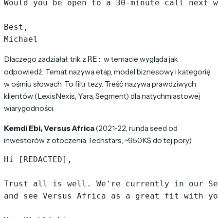
Would you be open to a 30-minute call next w
Best,

Dlaczego zadziałał: trik z
w temacie wygląda jak
RE:
odpowiedź. Temat nazywa etap, model biznesowy i kategorię
w ośmiu słowach. To filtr tezy. Treść nazywa prawdziwych
klientów (LexisNexis, Yara, Segment) dla natychmiastowej
wiarygodności.
Kemdi Ebi, Versus Africa
(2021-22, runda seed od
inwestorów z otoczenia Techstars, ~950K$ do tej pory):
Hi [REDACTED],

Trust all is well. We're currently in our Se
and see Versus Africa as a great fit with yo