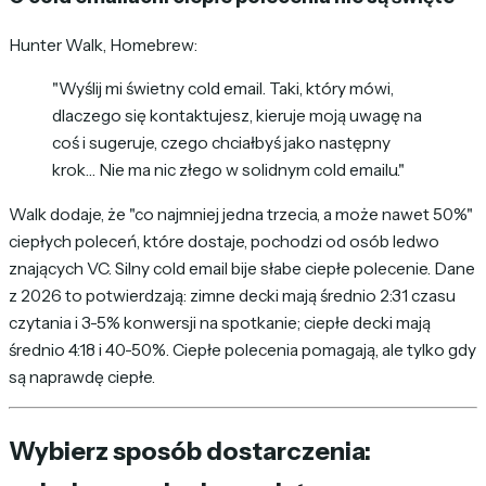
Hunter Walk, Homebrew:
"Wyślij mi świetny cold email. Taki, który mówi,
dlaczego się kontaktujesz, kieruje moją uwagę na
coś i sugeruje, czego chciałbyś jako następny
krok… Nie ma nic złego w solidnym cold emailu."
Walk dodaje, że "co najmniej jedna trzecia, a może nawet 50%"
ciepłych poleceń, które dostaje, pochodzi od osób ledwo
znających VC. Silny cold email bije słabe ciepłe polecenie. Dane
z 2026 to potwierdzają: zimne decki mają średnio 2:31 czasu
czytania i 3-5% konwersji na spotkanie; ciepłe decki mają
średnio 4:18 i 40-50%. Ciepłe polecenia pomagają, ale tylko gdy
są naprawdę ciepłe.
Wybierz sposób dostarczenia: