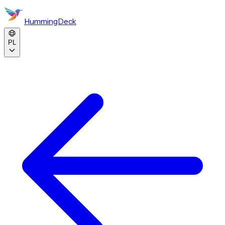
HummingDeck
PL