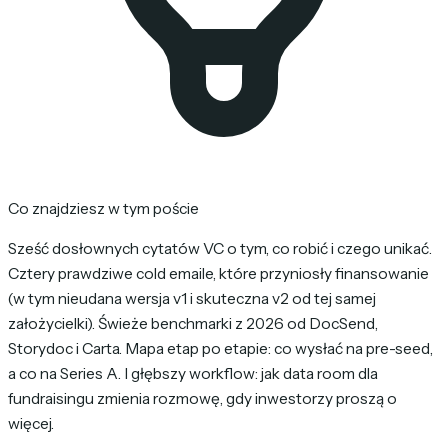
Co znajdziesz w tym poście
Sześć dosłownych cytatów VC o tym, co robić i czego unikać.
Cztery prawdziwe cold emaile, które przyniosły finansowanie
(w tym nieudana wersja v1 i skuteczna v2 od tej samej
założycielki). Świeże benchmarki z 2026 od DocSend,
Storydoc i Carta. Mapa etap po etapie: co wysłać na pre-seed,
a co na Series A. I głębszy workflow: jak data room dla
fundraisingu zmienia rozmowę, gdy inwestorzy proszą o
więcej.