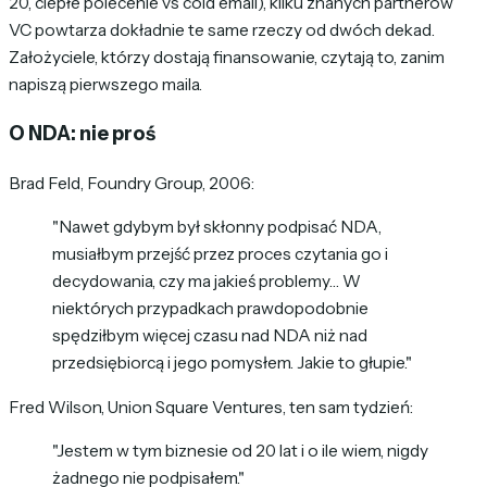
20, ciepłe polecenie vs cold email), kilku znanych partnerów
VC powtarza dokładnie te same rzeczy od dwóch dekad.
Założyciele, którzy dostają finansowanie, czytają to, zanim
napiszą pierwszego maila.
O NDA: nie proś
Brad Feld, Foundry Group, 2006:
"Nawet gdybym był skłonny podpisać NDA,
musiałbym przejść przez proces czytania go i
decydowania, czy ma jakieś problemy… W
niektórych przypadkach prawdopodobnie
spędziłbym więcej czasu nad NDA niż nad
przedsiębiorcą i jego pomysłem. Jakie to głupie."
Fred Wilson, Union Square Ventures, ten sam tydzień:
"Jestem w tym biznesie od 20 lat i o ile wiem, nigdy
żadnego nie podpisałem."