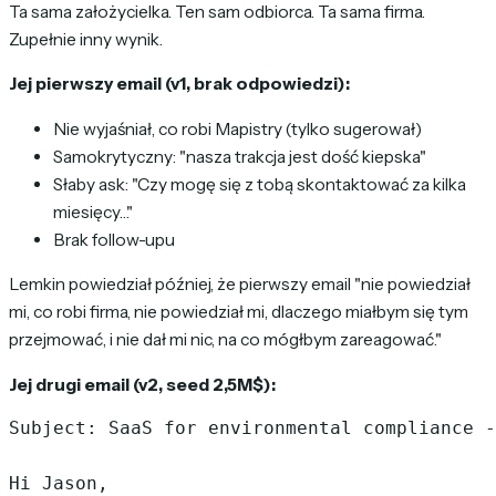
Ta sama założycielka. Ten sam odbiorca. Ta sama firma.
Zupełnie inny wynik.
Jej pierwszy email (v1, brak odpowiedzi):
Nie wyjaśniał, co robi Mapistry (tylko sugerował)
Samokrytyczny: "nasza trakcja jest dość kiepska"
Słaby ask: "Czy mogę się z tobą skontaktować za kilka
miesięcy…"
Brak follow-upu
Lemkin powiedział później, że pierwszy email "nie powiedział
mi, co robi firma, nie powiedział mi, dlaczego miałbym się tym
przejmować, i nie dał mi nic, na co mógłbym zareagować."
Jej drugi email (v2, seed 2,5M$):
Subject: SaaS for environmental compliance -
Hi Jason,
