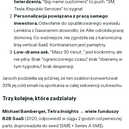
twierdzenia.
"Big-name customers" to puch. "3M,
Tesla, Republic Services" to sygnał.
Personalizacja powiązana z pracą samego
inwestora.
Odwołanie do opublikowanego wywiadu
Lemkina z Gassnerem dowiodło, że Allie odrobiła pracę
domową. Co ważniejsze, nie zgodziła się z kanoniczną
linią vertical-SaaS. Kontrarianizm jest pamiętny.
Low-drama ask.
"Masz 30 minut…" jest konkretny, ale
nie pilny. Brak "ograniczonego czasu", brak "zbieramy w
tym tygodniu", brak desperacji.
Janoch podzieliła się później, że ten szablon konwertował
33% jej cold emaili na spotkania w całej sekwencji outreachu.
Trzy kolejne, które zadziałały
Michael Bamberger, Tetra Insights → wiele funduszy
B2B SaaS
(2020, odpowiedź w ciągu 2 godzin od pierwszej
partii, doprowadziła do seed 1,5M$ + Series A 5M$).