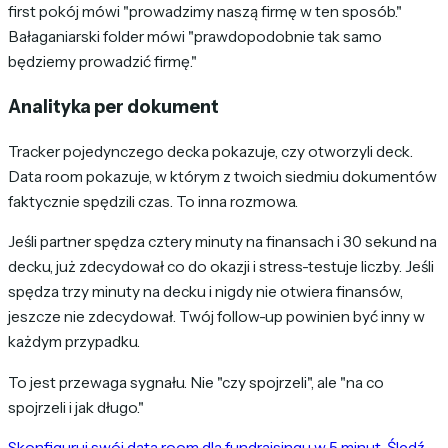
first pokój mówi "prowadzimy naszą firmę w ten sposób."
Bałaganiarski folder mówi "prawdopodobnie tak samo
będziemy prowadzić firmę."
Analityka per dokument
Tracker pojedynczego decka pokazuje, czy otworzyli deck.
Data room pokazuje, w którym z twoich siedmiu dokumentów
faktycznie spędzili czas. To inna rozmowa.
Jeśli partner spędza cztery minuty na finansach i 30 sekund na
decku, już zdecydował co do okazji i stress-testuje liczby. Jeśli
spędza trzy minuty na decku i nigdy nie otwiera finansów,
jeszcze nie zdecydował. Twój follow-up powinien być inny w
każdym przypadku.
To jest przewaga sygnału. Nie "czy spojrzeli", ale "na co
spojrzeli i jak długo."
Skonfiguruj swój data room dla fundraisingu w 5 minut. Śledź