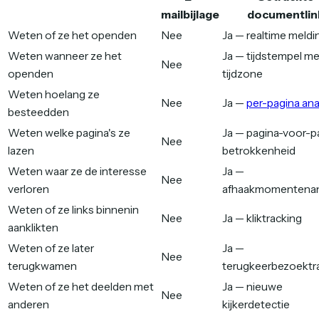
mailbijlage
documentlin
Weten of ze het openden
Nee
Ja — realtime meldi
Weten wanneer ze het
Ja — tijdstempel me
Nee
openden
tijdzone
Weten hoelang ze
Nee
Ja —
per-pagina ana
besteedden
Weten welke pagina's ze
Ja — pagina-voor-p
Nee
lazen
betrokkenheid
Weten waar ze de interesse
Ja —
Nee
verloren
afhaakmomentenan
Weten of ze links binnenin
Nee
Ja — kliktracking
aanklikten
Weten of ze later
Ja —
Nee
terugkwamen
terugkeerbezoektr
Weten of ze het deelden met
Ja — nieuwe
Nee
anderen
kijkerdetectie