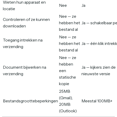
Weten hun apparaat en
Nee
Ja
locatie
Nee — ze
Controleren of ze kunnen
hebben het
Ja — schakelbaar per
downloaden
bestand al
Nee — ze
Toegang intrekken na
hebben het
Ja — één klik intrek
verzending
bestand al
Nee — ze
hebben
Document bijwerken na
Ja — kijkers zien de
een
verzending
nieuwste versie
statische
kopie
25MB
(Gmail),
Bestandsgroottebeperkingen
Meestal 100MB+
20MB
(Outlook)