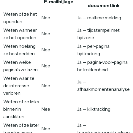
E-mailbijlage
documentlink
Weten of ze het
Nee
Ja — realtime melding
openden
Weten wanneer
Ja — tijdstempel met
Nee
ze het openden
tijdzone
Weten hoelang
Ja — per-pagina
Nee
ze besteedden
tijdtracking
Weten welke
Ja — pagina-voor-pagina
Nee
pagina's ze lazen
betrokkenheid
Weten waar ze
Ja —
de interesse
Nee
afhaakmomentenanalyse
verloren
Weten of ze links
binnenin
Nee
Ja — kliktracking
aanklikten
Weten of ze later
Ja —
Nee
terugkwamen
terugkeerbezoektracking