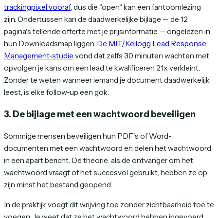
trackingpixel vooraf
, dus die "open" kan een fantoomlezing
zijn. Ondertussen kan de daadwerkelijke bijlage — de 12
pagina's tellende offerte met je prijsinformatie — ongelezen in
hun Downloadsmap liggen.
De MIT/Kellogg Lead Response
Management-studie
vond dat zelfs 30 minuten wachten met
opvolgen je kans om een lead te kwalificeren 21x verkleint.
Zonder te weten wanneer iemand je document daadwerkelijk
leest, is elke follow-up een gok.
3. De bijlage met een wachtwoord beveiligen
Sommige mensen beveiligen hun PDF's of Word-
documenten met een wachtwoord en delen het wachtwoord
in een apart bericht. De theorie: als de ontvanger om het
wachtwoord vraagt of het succesvol gebruikt, hebben ze op
zijn minst het bestand geopend.
In de praktijk voegt dit wrijving toe zonder zichtbaarheid toe te
voegen. Je weet dat ze het wachtwoord hebben ingevoerd