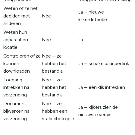
Weten of ze het
Ja — nieuwe
deelden met
Nee
kijkerdetectie
anderen
Weten hun
apparaat en
Nee
Ja
locatie
Controleren of ze
Nee — ze
kunnen
hebben het
Ja — schakelbaar per link
downloaden
bestand al
Toegang
Nee — ze
intrekken na
hebben het
Ja — één klik intrekken
verzending
bestand al
Document
Nee — ze
Ja — kijkers zien de
bijwerken na
hebben een
nieuwste versie
verzending
statische kopie