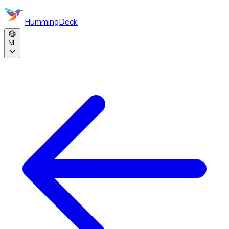
HummingDeck
NL