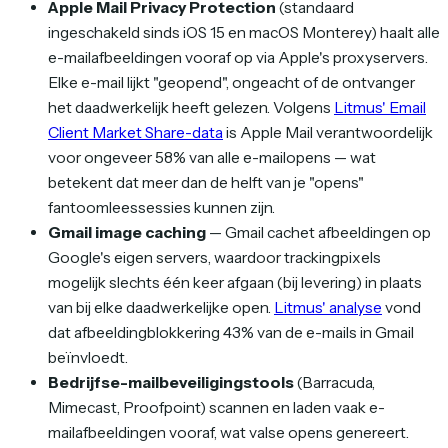
Apple Mail Privacy Protection
(standaard
ingeschakeld sinds iOS 15 en macOS Monterey) haalt alle
e-mailafbeeldingen vooraf op via Apple's proxyservers.
Elke e-mail lijkt "geopend", ongeacht of de ontvanger
het daadwerkelijk heeft gelezen. Volgens
Litmus' Email
Client Market Share-data
is Apple Mail verantwoordelijk
voor ongeveer 58% van alle e-mailopens — wat
betekent dat meer dan de helft van je "opens"
fantoomleessessies kunnen zijn.
Gmail image caching
— Gmail cachet afbeeldingen op
Google's eigen servers, waardoor trackingpixels
mogelijk slechts één keer afgaan (bij levering) in plaats
van bij elke daadwerkelijke open.
Litmus' analyse
vond
dat afbeeldingblokkering 43% van de e-mails in Gmail
beïnvloedt.
Bedrijfse-mailbeveiligingstools
(Barracuda,
Mimecast, Proofpoint) scannen en laden vaak e-
mailafbeeldingen vooraf, wat valse opens genereert.