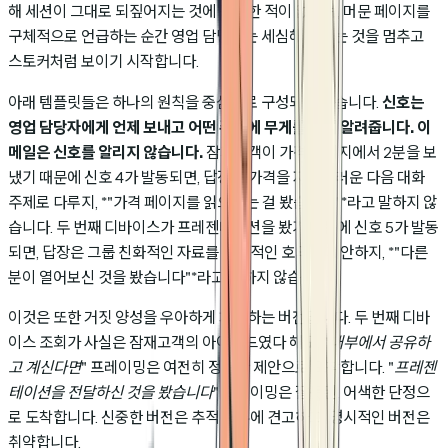
해 세션이 그대로 되짚어지는 것에 동의한 적이 없으며, 머문 페이지를
구체적으로 언급하는 순간 영업 담당자는 세심해 보이는 것을 멈추고
스토커처럼 보이기 시작합니다.
아래 템플릿들은 하나의 원칙을 중심으로 구성되어 있습니다.
신호는
영업 담당자에게 언제 보내고 어떤 주제에 무게를 둘지 알려줍니다. 이
메일은 신호를 알리지 않습니다.
잠재고객이 가격 페이지에서 2분을 보
냈기 때문에 신호 4가 발동되면, 답장은 가격을 자연스러운 다음 대화
주제로 다루지, *"가격 페이지를 읽으시는 걸 봤습니다"*라고 말하지 않
습니다. 두 번째 디바이스가 프레젠테이션을 봤기 때문에 신호 5가 발동
되면, 답장은 그룹 친화적인 자료를 선제적인 호의로 제안하지, *"다른
분이 열어보신 것을 봤습니다"*라고 말하지 않습니다.
이것은 또한 거짓 양성을 우아하게 처리하는 버전입니다. 두 번째 디바
이스 조회가 사실은 잠재고객의 아이패드였다 해도,
"내부에서 공유하
고 계신다면"
프레이밍은 여전히 정중한 제안으로 도착합니다.
"프레젠
테이션을 전달하신 것을 봤습니다"
프레이밍은 잘못된, 어색한 단정으
로 도착합니다. 신중한 버전은 추적 오류에 견고하고, 명시적인 버전은
취약합니다.