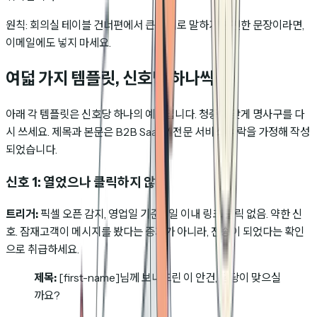
원칙: 회의실 테이블 건너편에서 큰 소리로 말하기 불편한 문장이라면,
이메일에도 넣지 마세요.
여덟 가지 템플릿, 신호당 하나씩
아래 각 템플릿은 신호당 하나의 예시입니다. 청중에 맞게 명사구를 다
시 쓰세요. 제목과 본문은 B2B SaaS / 전문 서비스 맥락을 가정해 작성
되었습니다.
신호 1: 열었으나 클릭하지 않음
트리거:
픽셀 오픈 감지, 영업일 기준 5일 이내 링크 클릭 없음. 약한 신
호. 잠재고객이 메시지를 봤다는 증거가 아니라, 전송이 되었다는 확인
으로 취급하세요.
제목:
[first-name]님께 보내드린 이 안건, 담당이 맞으실
까요?