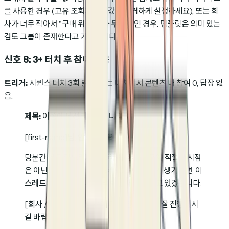
를 사용한 경우 (고유 조회자 임계값을 엄격하게 설정하세요), 또는 회
사가 너무 작아서 "구매 위원회"가 두 사람인 경우. 템플릿은 의미 있는
검토 그룹이 존재한다고 가정합니다.
신호 8: 3+ 터치 후 참여 없음
트리거:
시퀀스 터치 3회 발송, 모든 터치에서 콘텐츠 내 참여 0, 답장 없
음.
제목:
이쯤에서 정리하겠습니다
[first-name]님, 안녕하세요.
당분간 더 연락드리지 않으려 합니다. 지금이 적절한 시점
은 아닌 것 같습니다. [유즈케이스]에 변화가 생기시면, 이
스레드에 회신만 주세요. 맥락은 제가 가지고 있겠습니다.
[회사 / 산업 / 최근 이슈에 대한 한 줄 언급] 잘 진행되시
길 바랍니다.