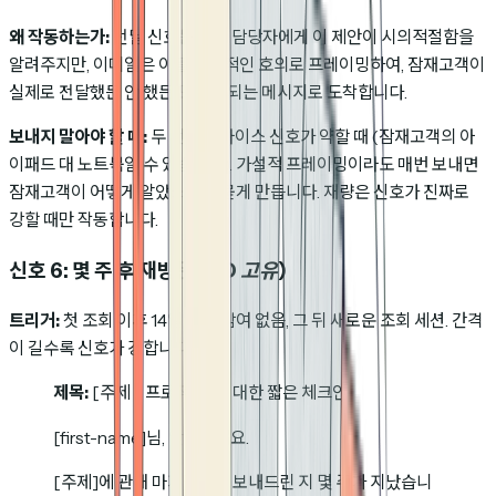
왜 작동하는가:
전달 신호는 영업 담당자에게 이 제안이 시의적절함을
알려주지만, 이메일은 이를 가설적인 호의로 프레이밍하여, 잠재고객이
실제로 전달했든 안 했든 도움이 되는 메시지로 도착합니다.
보내지 말아야 할 때:
두 번째 디바이스 신호가 약할 때 (잠재고객의 아
이패드 대 노트북일 수 있습니다). 가설적 프레이밍이라도 매번 보내면
잠재고객이 어떻게 알았느냐고 묻게 만듭니다. 재량은 신호가 진짜로
강할 때만 작동합니다.
신호 6: 몇 주 후 재방문
(HD 고유)
트리거:
첫 조회 이후 14일 이상 참여 없음, 그 뒤 새로운 조회 세션. 간격
이 길수록 신호가 강합니다.
제목:
[주제 / 프로젝트]에 대한 짧은 체크인
[first-name]님, 안녕하세요.
[주제]에 관해 마지막으로 보내드린 지 몇 주가 지났습니