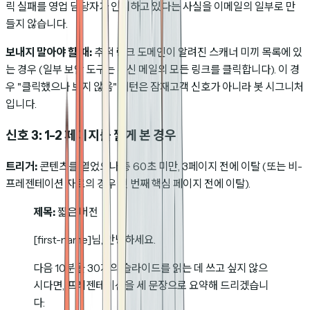
릭 실패를 영업 담당자가 인지하고 있다는 사실을 이메일의 일부로 만
들지 않습니다.
보내지 말아야 할 때:
추적 링크 도메인이 알려진 스캐너 미끼 목록에 있
는 경우 (일부 보안 도구는 수신 메일의 모든 링크를 클릭합니다). 이 경
우 "클릭했으나 보지 않음" 패턴은 잠재고객 신호가 아니라 봇 시그니처
입니다.
신호 3: 1-2 페이지를 짧게 본 경우
트리거:
콘텐츠를 열었으나 총 60초 미만, 3페이지 전에 이탈 (또는 비-
프레젠테이션 자료의 경우 첫 번째 핵심 페이지 전에 이탈).
제목:
짧은 버전
[first-name]님, 안녕하세요.
다음 10분을 30개의 슬라이드를 읽는 데 쓰고 싶지 않으
시다면, 프레젠테이션을 세 문장으로 요약해 드리겠습니
다: