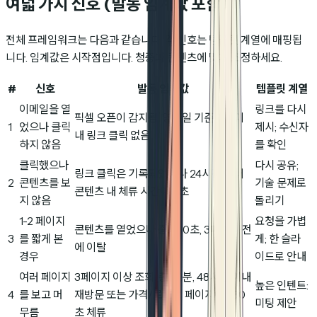
여덟 가지 신호 (발동 임계값 포함)
전체 프레임워크는 다음과 같습니다. 각 신호는 템플릿 계열에 매핑됩
니다. 임계값은 시작점입니다. 청중과 콘텐츠에 맞게 조정하세요.
#
신호
발동 임계값
템플릿 계열
이메일을 열
링크를 다시
픽셀 오픈이 감지됨, 영업일 기준 5일 이
1
었으나 클릭
제시; 수신자
내 링크 클릭 없음
하지 않음
를 확인
클릭했으나
다시 공유;
링크 클릭은 기록되었으나 24시간 이내
2
콘텐츠를 보
기술 문제로
콘텐츠 내 체류 시간이 0초
지 않음
돌리기
1-2 페이지
요청을 가볍
콘텐츠를 열었으나 총 <60초, 3페이지 전
3
를 짧게 본
게; 한 슬라
에 이탈
경우
이드로 안내
여러 페이지
3페이지 이상 조회, 총 >2분, 48시간 이내
높은 인텐트:
4
를 보고 머
재방문 또는 가격/로드맵 페이지에 >30
미팅 제안
무름
초 체류