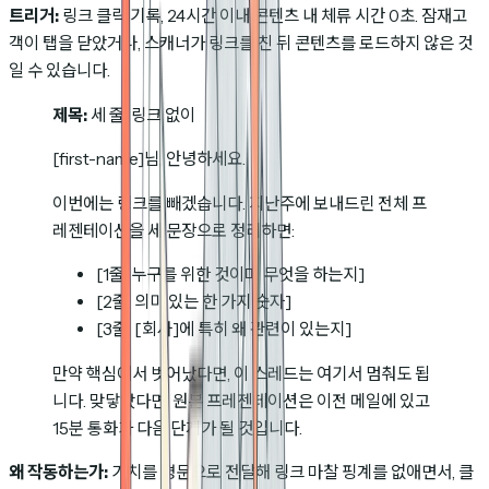
트리거:
링크 클릭 기록, 24시간 이내 콘텐츠 내 체류 시간 0초. 잠재고
객이 탭을 닫았거나, 스캐너가 링크를 친 뒤 콘텐츠를 로드하지 않은 것
일 수 있습니다.
제목:
세 줄, 링크 없이
[first-name]님, 안녕하세요.
이번에는 링크를 빼겠습니다. 지난주에 보내드린 전체 프
레젠테이션을 세 문장으로 정리하면:
[1줄: 누구를 위한 것이며 무엇을 하는지]
[2줄: 의미 있는 한 가지 숫자]
[3줄: [회사]에 특히 왜 관련이 있는지]
만약 핵심에서 벗어났다면, 이 스레드는 여기서 멈춰도 됩
니다. 맞닿았다면, 원본 프레젠테이션은 이전 메일에 있고
15분 통화가 다음 단계가 될 것입니다.
왜 작동하는가:
가치를 평문으로 전달해 링크 마찰 핑계를 없애면서, 클