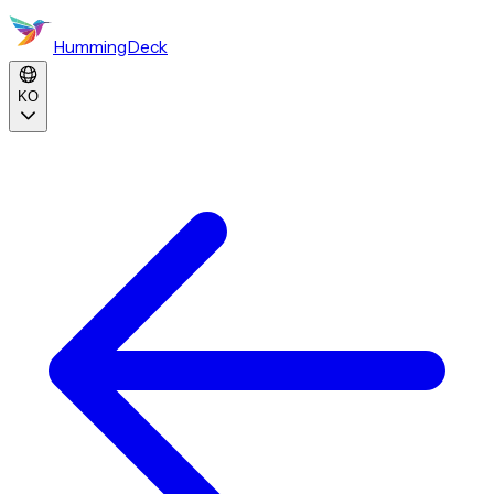
HummingDeck
KO