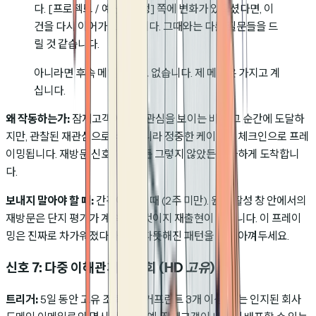
다. [프로젝트 / 예산 / 일정] 쪽에 변화가 있으셨다면, 이
건을 다시 이어가고 싶습니다. 그때와는 다른 질문들을 드
릴 것 같습니다.
아니라면 후속 메일은 필요 없습니다. 제 메일은 가지고 계
십니다.
왜 작동하는가:
잠재고객이 다시 관심을 보이는 바로 그 순간에 도달하
지만, 관찰된 재관심으로서가 아니라 정중한 케이던스 체크인으로 프레
이밍됩니다. 재방문 신호가 옳았든 그렇지 않았든 우아하게 도착합니
다.
보내지 말아야 할 때:
간격이 짧을 때 (2주 미만). 원래 활성 창 안에서의
재방문은 단지 평가가 계속되는 것이지 재출현이 아닙니다. 이 프레이
밍은 진짜로 차가워졌다가 다시 따뜻해진 패턴을 위해 아껴두세요.
신호 7: 다중 이해관계자 조회
(HD 고유)
트리거:
5일 동안 고유 조회자 핑거프린트 3개 이상, 또는 인지된 회사