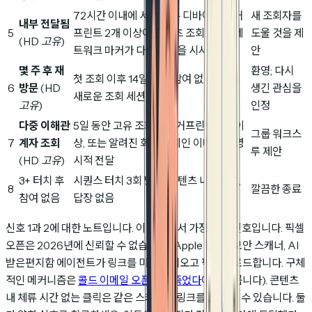
72시간 이내에 서로 다른 디바이스 핑거
새 조회자를
내부 전달됨
5
프린트 2개 이상이 콘텐츠 조회, 지리/네
도울 것을 제
(HD 고유)
트워크 마커가 다른 사람을 시사
안
몇 주 후 재
환영; 다시
첫 조회 이후 14일 이상 참여 없음, 그 뒤
6
방문
(HD
생긴 관심을
새로운 조회 세션
고유)
인정
다중 이해관
5일 동안 고유 조회자 핑거프린트 3개 이
그룹 워크스
7
계자 조회
상, 또는 알려진 회사 도메인 이메일로 명
루 제안
(HD 고유)
시적 전달
3+ 터치 후
시퀀스 터치 3회 발송, 콘텐츠 내 참여 0,
8
깔끔한 종료
참여 없음
답장 없음
신호 1과 2에 대한 노트입니다. 이 목록에서 가장 약한 신호입니다. 픽셀
오픈은 2026년에 신뢰할 수 없습니다 (Apple MPP, 보안 스캐너, AI
받은편지함 에이전트가 링크를 미리 가져오고 픽셀을 로드합니다. 구체
적인 메커니즘은
콜드 이메일 오픈율은 죽었다
에서 다룹니다). 콘텐츠
내 체류 시간 없는 클릭은 같은 스캐너가 링크를 친 것일 수 있습니다. 둘