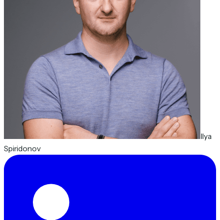
Ilya
Spiridonov