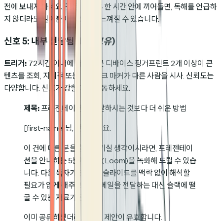
전에 보내지 마세요. 깊은 독해 후 한 시간 안에 끼어들면, 독해를 언급하
지 않더라도 밀어붙이는 것처럼 느껴질 수 있습니다.
신호 5: 내부 전달됨
(HD 고유)
트리거:
72시간 이내에 서로 다른 디바이스 핑거프린트 2개 이상이 콘
텐츠를 조회, 지리적 또는 네트워크 마커가 다른 사람을 시사. 신뢰도는
다양합니다. 신호가 강할 때만 행동하세요.
제목:
프레젠테이션을 전달하시는 것보다 더 쉬운 방법
[first-name]님, 안녕하세요.
이 건에 다른 분을 합류시키실 생각이시라면, 프레젠테이
션을 안내하는 5분짜리 룸(Loom)을 녹화해 드릴 수 있습
니다. 다음 독자가 30개의 슬라이드를 맥락 없이 해석할
필요가 없게 해주고, 긴 이메일을 전달하는 대신 슬랙에 떨
굴 수 있는 자료가 됩니다.
이미 공유하셨더라도 같은 제안이 유효합니다.