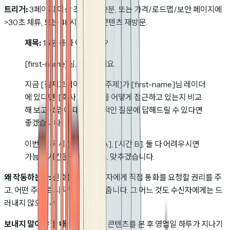
트리거:
3페이지 이상 조회, 총 >2분, 또는 가격/로드맵/보안 페이지에
>30초 체류, 또는 48시간 이내 콘텐츠 재방문.
제목:
15분 통화 어떠세요?
[first-name]님, 안녕하세요.
지금 [잠재고객이 참여한 주제]가 [first-name]님 레이더
에 있다면, [회사]가 그것을 어떻게 접근하고 있는지 비교
해 보고 셋업에 대한 구체적인 질문에 답해드릴 수 있다면
좋겠습니다.
이번 주 두 시간대: [시간 A], [시간 B]. 둘 다 어려우시면
가능한 시간을 보내주세요. 맞추겠습니다.
왜 작동하는가:
신호는 영업 담당자에게 직접 통화를 요청할 권리를 주
고, 어떤 주제로 시작할지를 알려줍니다. 그 어느 것도 수신자에게는 드
러내지 않으면서.
보내지 말아야 할 때:
잠재고객이 콘텐츠를 본 후 영업일 하루가 지나기