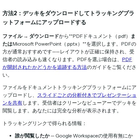
方法2：デッキをダウンロードしてトラッキングプラ
ットフォームにアップロードする
ファイル → ダウンロード
から**PDFドキュメント（.pdf）
ま
たは
Microsoft PowerPoint（.pptx）**を選択します。PDFの
方が通常おすすめです——レイアウトが正確に保持され、受
信者の読み込みも速くなります。PDFを選ぶ場合は、
PDF
が開封されたかどうかを追跡する方法
のガイドをご覧くださ
い。
ファイルをドキュメントトラッキングプラットフォームにア
ップロードし、
スライドごとの分析付きでプレゼンテーショ
ンを共有
します。受信者はクリーンなビューアーでデッキを
閲覧します。あなたには完全な分析が表示されます。
トラッキングリンクで得られる情報：
誰が閲覧したか
— Google Workspaceの使用有無にか