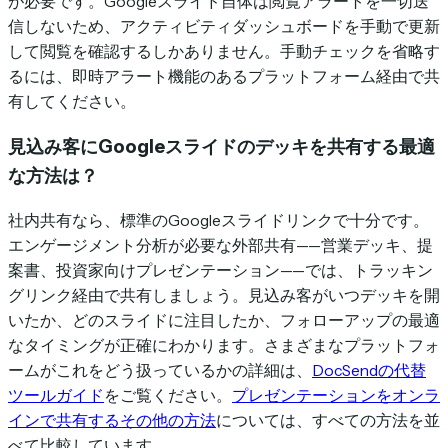
が必要です。Googleスライド自体は閲覧アラートを一切送
信しないため、アクティビティダッシュボードを手動で更新
して閲覧を確認するしかありません。手動チェックを省略す
るには、即時アラート機能のあるプラットフォーム経由で共
有してください。
見込み客にGoogleスライドのデッキを共有する最適
な方法は？
社内共有なら、標準のGoogleスライドリンクで十分です。
エンゲージメント分析が必要な外部共有——営業デッキ、提
案書、投資家向けプレゼンテーション——では、トラッキン
グリンク経由で共有しましょう。見込み客がいつデッキを開
いたか、どのスライドに注目したか、フォローアップの最適
なタイミングが正確にわかります。さまざまなプラットフォ
ームがこれをどう扱っているかの詳細は、
DocSendの代替
ツールガイド
をご覧ください。
プレゼンテーションをオンラ
インで共有するその他の方法
については、すべての方法を並
べて比較しています。