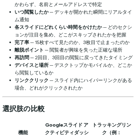
かわらず、名前とメールアドレスで特定
いつ閲覧したか
— デッキが開かれた瞬間にリアルタイ
ム通知
各スライドにどれくらい時間をかけたか
— どのセクシ
ョンが注目を集め、どこがスキップされたかを把握
完了率
— 15枚すべて見たのか、3枚目で止まったのか
離脱ポイント
— 閲覧者が興味を失った正確な場所
再訪問
— 2回目、3回目の閲覧に戻ってきたタイミング
デバイスと場所
— デスクトップかモバイルか、どこか
ら閲覧しているか
リンククリック
— スライド内にハイパーリンクがある
場合、どれがクリックされたか
選択肢の比較
Googleスライド ア
トラッキングリン
機能
クティビティダッシ
ク（例：