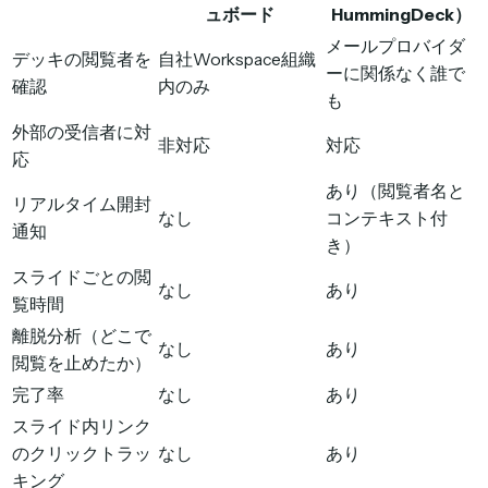
ュボード
HummingDeck）
メールプロバイダ
デッキの閲覧者を
自社Workspace組織
ーに関係なく誰で
確認
内のみ
も
外部の受信者に対
非対応
対応
応
あり（閲覧者名と
リアルタイム開封
なし
コンテキスト付
通知
き）
スライドごとの閲
なし
あり
覧時間
離脱分析（どこで
なし
あり
閲覧を止めたか）
完了率
なし
あり
スライド内リンク
のクリックトラッ
なし
あり
キング