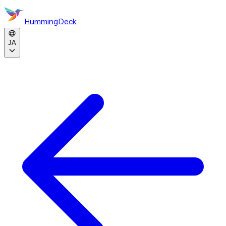
HummingDeck
JA