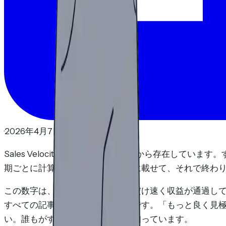
·
2026年4月7日
·
読了時間9分
Sales Velocityの公式は何十年も前から存在して
期ごとに計算し、ダッシュボードに載せて、それで終わ
この数字は、パイプラインをどれだけ速く収益が通過している
すべての記事のアドバイスは同じです。「もっと良く見
い。誰もがすでにそうすべきだと知っています。