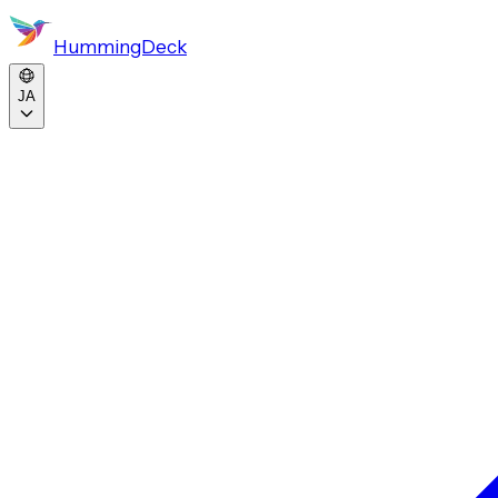
HummingDeck
JA