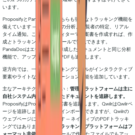
います。
ProposifyとPandaDocはどちらも強力なトラッキング機能を
備えています — ページごとの分析、閲覧者の特定、リアル
タイム通知。これらのエディターで提案書を作成すれば、作
成
と
トラッキングを1つのツールで実現できます。
PandaDocはエディターで作成したドキュメントと同じ分析
機能で、アップロードしたPDFも追跡します。
逆方向では、一部のトラッキングツールがインタラクティブ
要素やライトなプレゼンテーション機能を追加しています。
主なアーキテクチャ上の違い：
管理プラットフォームは主に
自社システム内で作成されたドキュメントを追跡します。
ProposifyはProposifyの提案書を追跡します。QwilrはQwilrペ
ージを追跡します（PDFをインポートできますが、Qwilrの
ウェブページに変換されます — ネイティブのPDFトラッキ
ングではありません）。
トラッキングプラットフォームはフ
ォーマット非依存
— どのツールで作ったファイルでもアッ