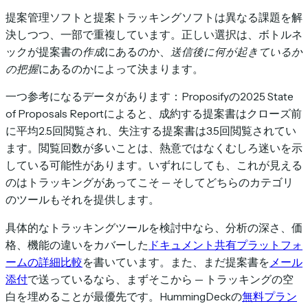
提案管理ソフトと提案トラッキングソフトは異なる課題を解
決しつつ、一部で重複しています。正しい選択は、ボトルネ
ックが提案書の
作成
にあるのか、
送信後に何が起きているか
の把握
にあるのかによって決まります。
一つ参考になるデータがあります：Proposifyの2025 State
of Proposals Reportによると、成約する提案書はクローズ前
に平均2.5回閲覧され、失注する提案書は3.5回閲覧されてい
ます。閲覧回数が多いことは、熱意ではなくむしろ迷いを示
している可能性があります。いずれにしても、これが見える
のはトラッキングがあってこそ — そしてどちらのカテゴリ
のツールもそれを提供します。
具体的なトラッキングツールを検討中なら、分析の深さ、価
格、機能の違いをカバーした
ドキュメント共有プラットフォ
ームの詳細比較
を書いています。また、まだ提案書を
メール
添付
で送っているなら、まずそこから — トラッキングの空
白を埋めることが最優先です。HummingDeckの
無料プラン