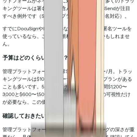
ットフォームがネイティブに対応しています。多くのトラッ
キングツールは署名機能を含んでおらず、DocSendが注目
すべき例外です（Standardプラン以上で電子署名対応）。
すでにDocuSignやHelloSignなどの単独の電子署名ツールを
使っているなら、これは判断材料にならないかもしれませ
ん。
予算はどのくらいですか？
管理プラットフォームは通常$19〜49/ユーザー/月。トラッ
キングツールは$10〜25/ユーザー/月で、無料プランがある
ことも多いです。5人の営業チームの場合、年間$1,200〜
3,000と$600〜1,500の差になります。送信後の可視性だけ
が必要なら、この価格差は無視できません。
確認しておきたい点がもう一つ
管理プラットフォームを検討中で、トラッキングの深さが重