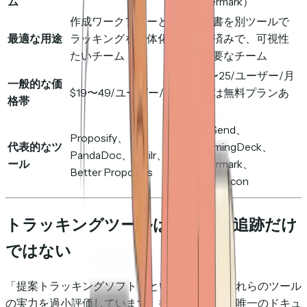
ム
Papermark）
作成ワークフローとト
提案書を別ツールで
最適な用途
ラッキングを一体化し
作成済みで、可視性
たいチーム
が必要なチーム
$10〜25/ユーザー/月
一般的な価
$19〜49/ユーザー/月
または無料プランあ
格帯
り
DocSend、
Proposify、
代表的なツ
HummingDeck、
PandaDoc、Qwilr、
ール
Papermark、
Better Proposals
DocBeacon
トラッキングツールは提案書の追跡だけ
ではない
「提案トラッキングソフト」という名前は、これらのツール
の実力を過小評価しています。提案書が商談で唯一のドキュ