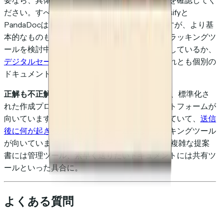
要なら、具体的にどのような分析機能があるかを確認してく
ださい。すべてが同等ではありません — Proposifyと
PandaDocは詳細なページごとの分析がありますが、より基
本的なものもあります。逆もまた然りです：トラッキングツ
ールを検討中なら、自分のファイル形式に対応しているか、
デジタルセールスルーム
を提供しているか、それとも個別の
ドキュメント共有のみかを確認しましょう。
正解も不正解もありません。
提案書の量が多く、標準化さ
れた作成プロセスがないチームには管理プラットフォームが
向いています。すでに作成プロセスが確立されていて、
送信
後に何が起きるか
を知りたいチームにはトラッキングツール
が向いています。両方使うチームもあります — 複雑な提案
書には管理ツール、素早く送りたいドキュメントには共有ツ
ールといった具合に。
よくある質問