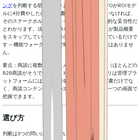
ング
を判断する助けになります。見込み客のCFOがROIモデ
ルに4分費やしたのに提案書そのものは開いていなければ、
そのステークホルダーにとって重要なのは財務的な妥当性だ
とわかります。法務がMSAをダウンロードしたが製品概要
をスキップしていれば、彼らは自分の仕事をしているだけで
す — 機能ウォークスルーで時間を取らせる必要はありませ
ん。
要点：商談に複数のドキュメントが関わるなら（ほとんどの
B2B商談がそうですが）、トラッキングカテゴリは管理プラ
ットフォームにはない機能を提供します — 提案書だけでな
く、商談コンテンツ全体のエンゲージメントを一つの画面で
把握できます。
選び方
判断は3つの問いに集約されます。