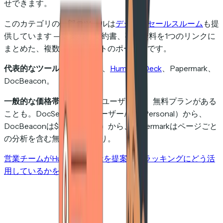
せできます。
このカテゴリの一部のツールは
デジタルセールスルーム
も提
供しています — 提案書、契約書、事例資料を1つのリンクに
まとめた、複数ドキュメントのポータルです。
代表的なツール：
DocSend、
HummingDeck
、Papermark、
DocBeacon。
一般的な価格帯：
$10〜25/ユーザー/月、無料プランがある
ことも。DocSendは$10/ユーザー/月（Personal）から、
DocBeaconは$20/月（Pro）から、Papermarkはページごと
の分析を含む無料プランあり。
営業チームがHummingDeckを提案書トラッキングにどう活
用しているかを見る