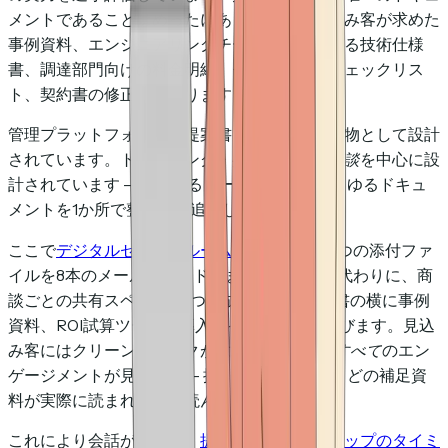
メントであることはめったにありません。見込み客が求めた
事例資料、エンジニアリングチームが必要とする技術仕様
書、調達部門向けの料金明細、セキュリティチェックリス
ト、契約書の修正版もあります。
管理プラットフォームは提案書を中心的な成果物として設計
されています。トラッキング・共有ツールは
商談
を中心に設
計されています — あらゆるソースからの、あらゆるドキュ
メントを1か所で整理し、追跡します。
ここで
デジタルセールスルーム
の出番です。5つの添付ファ
イルを8本のメールスレッドにまたがって送る代わりに、商
談ごとの共有スペースを1つ作成します。提案書の横に事例
資料、ROI試算ツール、導入タイムラインが並びます。見込
み客にはクリーンなリンクが1つ。あなたには
すべて
のエン
ゲージメントが見えます — 提案書だけでなく、どの補足資
料が実際に読まれ、誰が読んだかまで。
これにより会話が変わり、
提案書のフォローアップのタイミ