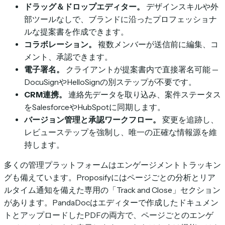
ドラッグ＆ドロップエディター。
デザインスキルや外
部ツールなしで、ブランドに沿ったプロフェッショナ
ルな提案書を作成できます。
コラボレーション。
複数メンバーが送信前に編集、コ
メント、承認できます。
電子署名。
クライアントが提案書内で直接署名可能 —
DocuSignやHelloSignの別ステップが不要です。
CRM連携。
連絡先データを取り込み、案件ステータス
をSalesforceやHubSpotに同期します。
バージョン管理と承認ワークフロー。
変更を追跡し、
レビューステップを強制し、唯一の正確な情報源を維
持します。
多くの管理プラットフォームはエンゲージメントトラッキン
グも備えています。Proposifyにはページごとの分析とリア
ルタイム通知を備えた専用の「Track and Close」セクション
があります。PandaDocはエディターで作成したドキュメン
トとアップロードしたPDFの両方で、ページごとのエンゲ