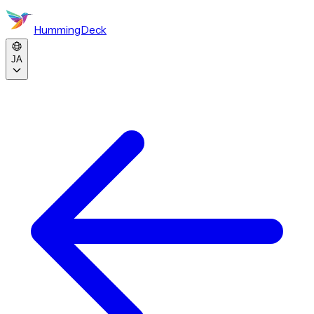
HummingDeck
JA