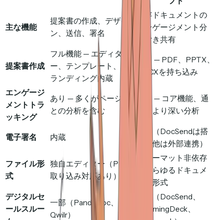
フト
既存ドキュメントの
提案書の作成、デザイ
主な機能
エンゲージメント分
ン、送信、署名
析付き共有
フル機能 — エディタ
なし — PDF、PPTX、
提案書作成
ー、テンプレート、ブ
DOCXを持ち込み
ランディング内蔵
エンゲージ
あり — 多くがページご
あり — コア機能、通
メントトラ
との分析を含む
常はより深い分析
ッキング
一部（DocSendは搭
電子署名
内蔵
載、他は外部連携）
フォーマット非依存
ファイル形
独自エディター（PDF
— あらゆるドキュメ
式
取り込み対応あり）
ント形式
デジタルセ
一部（DocSend、
一部（PandaDoc、
ールスルー
HummingDeck、
Qwilr）