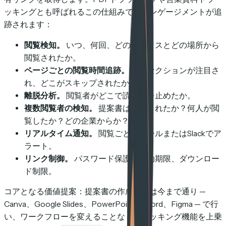
ッキングとも呼ばれるこの仕組みで、エンゲージメントが追
跡されます：
閲覧検知。
いつ、何回、どのデバイスとどの場所から
閲覧されたか。
ページごとの閲覧時間追跡。
どのセクションが注目さ
れ、どこがスキップされたか。
離脱分析。
閲覧者がどこで読むのを止めたか。
複数閲覧者の検知。
提案書は転送されたか？何人が閲
覧したか？どの企業からか？
リアルタイム通知。
閲覧ごとにメールまたはSlackでア
ラート。
リンク制御。
パスワード保護、有効期限、ダウンロー
ド制限。
コアとなる価値提案：提案書の作成方法は今まで通り —
Canva、Google Slides、PowerPoint、Word、Figma — で行
い、ワークフローを変えることなくトラッキング機能を上乗