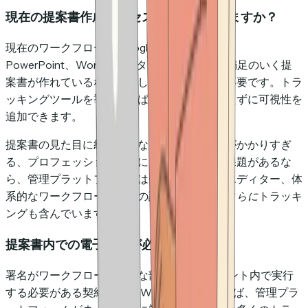
現在の提案書作成プロセスに満足していますか？
現在のワークフロー — Google Slides、Canva、
PowerPoint、Word、カスタムデザイン — で満足のいく提
案書が作れているなら、新しい作成ツールは不要です。トラ
ッキングツールを導入すれば、作業方法を変えずに可視性を
追加できます。
提案書の見た目に統一感がない、作成に時間がかかりすぎ
る、プロフェッショナルさに欠けるといった課題があるな
ら、管理プラットフォームはテンプレート、エディター、体
系的なワークフローで作成の課題を解決し、
さらに
トラッキ
ングも含んでいます。
提案書内での電子署名が必要ですか？
署名がワークフローの重要な部分 — ドキュメント内で実行
する必要がある契約書、SOW、NDA — であれば、管理プラ