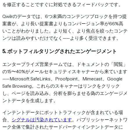
を修正することですぐに対処できるフィードバックです。
Qwilrのデータでは、6つ未満のコンテンツブロックを持つ提
案書が、より長い提案書よりもコンバージョン率が66%高
いことがわかりました。より短く、より焦点を絞ったコンテ
ンツは読みやすいだけでなく——より多く受注できます。
5. ボットフィルタリングされたエンゲージメント
エンタープライズ営業チームでは、ドキュメントの「閲覧」
の15〜40%がメールセキュリティスキャナーから来ています
——Microsoft SafeLinks、Proofpoint、Mimecast、Google
Safe Browsing。これらのスキャナーはリンクをクリック
し、ページを読み込み、分析を膨らませる偽のエンゲージメ
ントデータを生成します。
インテントデータにボットトラフィックが含まれている場
合、
シグナルは汚染されています
。パブリッシャーネットワ
ーク全体で集計されたサードパーティインテントデータに