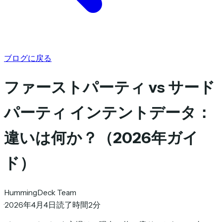
ブログに戻る
ファーストパーティ vs サード
パーティ インテントデータ：
違いは何か？（2026年ガイ
ド）
HummingDeck Team
·
2026年4月4日
·
読了時間2分