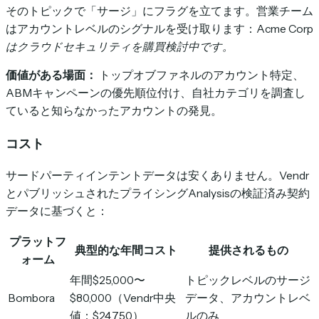
そのトピックで「サージ」にフラグを立てます。営業チーム
はアカウントレベルのシグナルを受け取ります：
Acme Corp
はクラウドセキュリティを購買検討中です。
価値がある場面：
トップオブファネルのアカウント特定、
ABMキャンペーンの優先順位付け、自社カテゴリを調査し
ていると知らなかったアカウントの発見。
コスト
サードパーティインテントデータは安くありません。Vendr
とパブリッシュされたプライシングAnalysisの検証済み契約
データに基づくと：
プラットフ
典型的な年間コスト
提供されるもの
ォーム
年間$25,000〜
トピックレベルのサージ
Bombora
$80,000（Vendr中央
データ、アカウントレベ
値：$24,750）
ルのみ