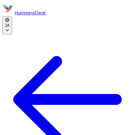
HummingDeck
JA