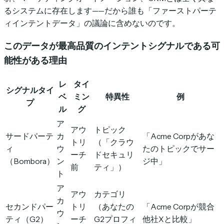
るシステムに存在します——だから誰も「ファーストパーテ
ィインテントデータ」の議論に含めないのです。
このデータが最高品質のインテントシグナルである可
能性がある理由
レ
タイ
シグナルタイ
ベ
ミン
特異性
例
プ
ル
グ
ア
アウ
トピック
サードパーテ
カ
「Acme Corpがあな
トリ
（「クラウ
ィ
ウ
たのトピックでサー
ーチ
ドセキュリ
（Bombora）
ン
ジ中」
前
ティ」）
ト
ア
アウ
カテゴリ
カ
セカンドパー
トリ
（あなたの
「Acme Corpが競合
ウ
ティ（G2）
ーチ
G2プロフィ
他社Xと比較」