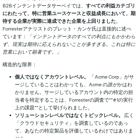
B2Bインテントデータサーベイでは、
すべての利益カテゴリ
にわたって、特に営業ユースケースと収益成長において、期
待する企業が実際に達成できた企業を上回りました
。
Forresterアナリストのブレット・カンケ氏は直接的に述べ
ています：
「インテントデータのすべての利点にもかかわら
ず、現実は期待に応えられないことが多すぎる。これは特に
営業において顕著です。」
構造的な限界：
個人ではなくアカウントレベル。
「Acme Corp」がサ
ージしていることはわかっても、Acme の
誰が
かはわ
かりません。サージしているアカウント内の特定の担
当者を特定することは、Forresterの調査で**#1の実行
上の課題**として挙げられました。
ソリューションレベルではなくトピックレベル。
広く
「クラウドセキュリティ」を調査しているのであっ
て、あなたの特定製品を評価しているわけではありま