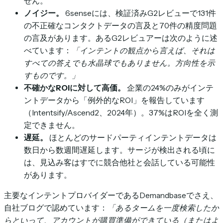
せん。
ノイジー。
6senseには、検証済みG2レビューで131件
の不正確なコンタクトデータの言及と70件の精度問題
の言及があります。あるG2レビュアーは次のように述
べています：
「インテントの観点から言えば、それは
すべての答えでも水晶球でもありません。方向性を示
すものです。」
不確かなROIに対して高価。
企業の24%のみがインテ
ントデータから「例外的なROI」を報告しています
（Intentsify/Ascend2、2024年）。37%はROIを全く測
定できません。
遅延。
ほとんどのサードパーティインテントデータは
数日から数週間遅延します。サージが検出される頃に
は、見込み客はすでに競合他社と会話している可能性
があります。
主要なインテントプロバイダーであるDemandbaseでさえ、
自社ブログで認めています：
「あるタームを一度検索したか
らといって、アカウントが購買準備ができている（またはよ