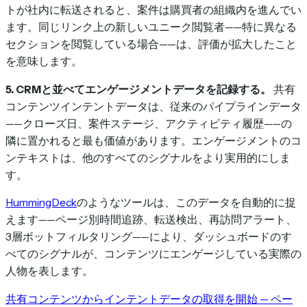
トが社内に転送されると、案件は購買者の組織内を進んでい
ます。同じリンク上の新しいユニーク閲覧者——特に異なる
セクションを閲覧している場合——は、評価が拡大したこと
を意味します。
5. CRMと並べてエンゲージメントデータを記録する。
共有
コンテンツインテントデータは、従来のパイプラインデータ
——クローズ日、案件ステージ、アクティビティ履歴——の
隣に置かれると最も価値があります。エンゲージメントのコ
ンテキストは、他のすべてのシグナルをより実用的にしま
す。
HummingDeck
のようなツールは、このデータを自動的に捉
えます——ページ別時間追跡、転送検出、再訪問アラート、
3層ボットフィルタリング——により、ダッシュボードのす
べてのシグナルが、コンテンツにエンゲージしている実際の
人物を表します。
共有コンテンツからインテントデータの取得を開始 — ペー