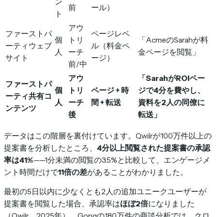
ン
前
ール）
ト
アウ
ファーストパ
ページレベ
個
トリ
「AcmeのSarahが料
ーティウェブ
ル（料金ペ
人
ーチ
金ページを閲覧」
サイト
ージ）
前/中
アウ
「SarahがROIペー
ファーストパ
個
トリ
ページ + 時
ジで4分を費やし、
ーティ共有コ
人
ーチ
間 + 転送
資料を2人の同僚に
ンテンツ
後
転送」
データはこの階層を裏付けています。Qwilrが100万件以上の
提案書を分析したところ、
4分以上閲覧された提案書の承認
率は41%
——1分未満の閲覧の3.5%と比較して、エンゲージメ
ント時間だけで
11倍の差
があることがわかりました。
最初の5日以内に少なくとも2人の追加ユニークユーザーが
提案書を閲覧した場合、承認率は
ほぼ2倍
になりました
（Qwilr、2025年）。Gongの180万件の商談分析では、クロ