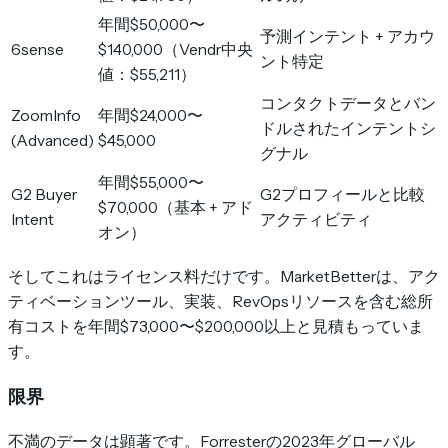
年間$50,000〜
予測インテント + アカウ
6sense
$140,000（Vendr中央
ント特定
値：$55,211）
コンタクトデータとバン
ZoomInfo
年間$24,000〜
ドルされたインテントシ
(Advanced)
$45,000
グナル
年間$55,000〜
G2 Buyer
G2プロフィールと比較
$70,000（基本 + アド
Intent
アクティビティ
オン）
そしてこれはライセンス料だけです。MarketBetterは、アク
ティベーションツール、実装、RevOpsリソースを含む総所
有コストを年間$73,000〜$200,000以上と見積もっていま
す。
限界
不満のデータは顕著です。Forresterの2023年グローバル