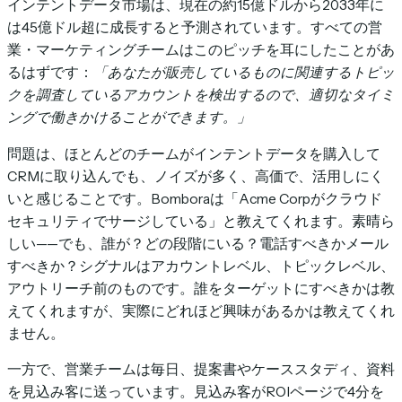
インテントデータ市場は、現在の約15億ドルから2033年に
は45億ドル超に成長すると予測されています。すべての営
業・マーケティングチームはこのピッチを耳にしたことがあ
るはずです：
「あなたが販売しているものに関連するトピッ
クを調査しているアカウントを検出するので、適切なタイミ
ングで働きかけることができます。」
問題は、ほとんどのチームがインテントデータを購入して
CRMに取り込んでも、ノイズが多く、高価で、活用しにく
いと感じることです。Bomboraは「Acme Corpがクラウド
セキュリティでサージしている」と教えてくれます。素晴ら
しい——でも、誰が？どの段階にいる？電話すべきかメール
すべきか？シグナルはアカウントレベル、トピックレベル、
アウトリーチ前のものです。誰をターゲットにすべきかは教
えてくれますが、実際にどれほど興味があるかは教えてくれ
ません。
一方で、営業チームは毎日、提案書やケーススタディ、資料
を見込み客に送っています。見込み客がROIページで4分を