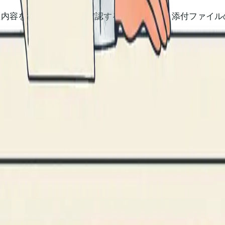
た内容を相手が読んだか確認する唯一の方法：添付ファイル
?
「開封」のみです。ページごとの閲覧時間、再訪問、デッキや
、フラットな開封数ではなく、ステークホルダー単位のエン
創業者向けHummingDeckを見る
変わっていません。メールクライアントが送信メッセージ
信者に確認を促します。受信者が承認すれば、送信者に通知
完全に任意」です。受信者は常に拒否でき、拒否したこと自
場合、あるいはメールクライアントがリクエストを無視した