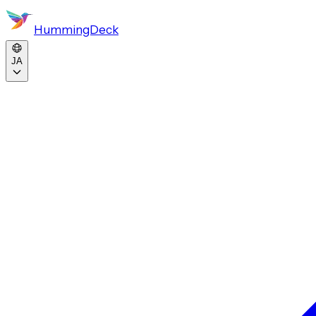
HummingDeck
JA