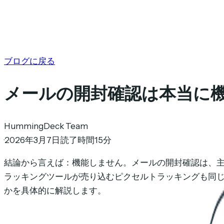
ブログに戻る
メールの開封確認は本当に
HummingDeck Team
·
2026年3月7日
·
読了時間15分
結論から言えば：機能しません。メールの開封確認は、
ラッキングツールが売り込むピクセルトラッキングも同
かを具体的に解説します。