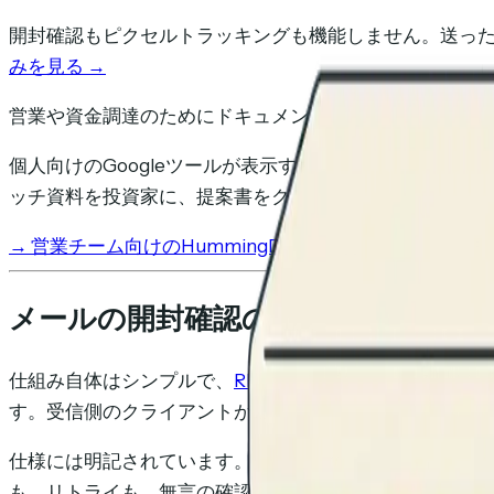
開封確認もピクセルトラッキングも機能しません。送っ
みを見る →
営業や資金調達のためにドキュメントを追跡していますか
個人向けのGoogleツールが表示するのは集計された
ッチ資料を投資家に、提案書をクライアントに送るなら
→
営業チーム向けのHummingDeckを見る
→
資金調達中の
メールの開封確認の仕組み
仕組み自体はシンプルで、
RFC 8098
が公開されて以来、
す。受信側のクライアントがこのヘッダーを検出し、受
仕様には明記されています。開封確認のリクエストは「
も、リトライも、無言の確認もありません。拒否された