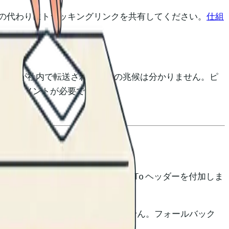
の代わりにトラッキングリンクを共有してください。
仕組
提案書が社内で転送されたときの兆候は分かりません。ピ
ゲージメントが必要です。
に
Disposition-Notification-To
ヘッダーを付加しま
が返されます。
体が送信者に伝わることもありません。フォールバック
場合、送信者には何も届きません。