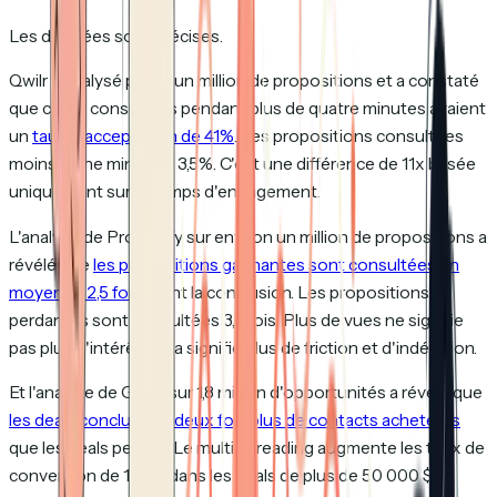
Les données sont précises.
Qwilr a analysé plus d'un million de propositions et a constaté
que celles consultées pendant plus de quatre minutes avaient
un
taux d'acceptation de 41%
. Les propositions consultées
moins d'une minute ? 3,5%. C'est une différence de 11x basée
uniquement sur le temps d'engagement.
L'analyse de Proposify sur environ un million de propositions a
révélé que
les propositions gagnantes sont consultées en
moyenne 2,5 fois
avant la conclusion. Les propositions
perdantes sont consultées 3,5 fois. Plus de vues ne signifie
pas plus d'intérêt. Cela signifie plus de friction et d'indécision.
Et l'analyse de Gong sur 1,8 million d'opportunités a révélé que
les deals conclus ont deux fois plus de contacts acheteurs
que les deals perdus. Le multi-threading augmente les taux de
conversion de 130% dans les deals de plus de 50 000 $.