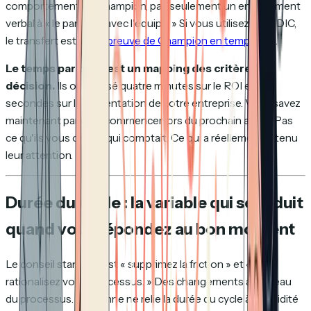
comportement de Champion, pas seulement un engagement
verbal à « le partager avec l'équipe. » Si vous utilisez MEDDIC,
le transfert est votre
preuve de Champion en temps réel
.
Le temps par page est un mapping des critères de
décision.
Ils ont passé quatre minutes sur le ROI et dix
secondes sur la présentation de votre entreprise. Vous savez
maintenant par quoi commencer lors du prochain appel. Pas
ce qu'ils vous ont dit qui comptait. Ce qui a réellement retenu
leur attention.
Durée du cycle : la variable qui se réduit
quand vous répondez au bon moment
Le conseil standard est « supprimez la friction » et «
rationalisez votre processus. » Des changements au niveau
du processus. Personne ne relie la durée du cycle à la rapidité