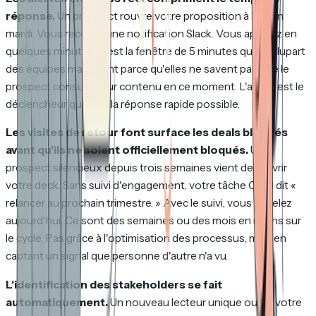
réponse.
Un prospect rouvre votre proposition à 10h un
mardi. Vous recevez une notification Slack. Vous appelez en
quelques minutes. C'est la fenêtre de 5 minutes que la plupart
des équipes manquent parce qu'elles ne savent pas que le
prospect consulte leur contenu en ce moment. L'alerte est le
déclencheur qui rend la réponse rapide possible.
Les visites de retour font surface les deals bloqués
avant qu'ils ne soient officiellement bloqués.
Un
prospect silencieux depuis trois semaines vient de rouvrir
votre deck. Sans suivi d'engagement, votre tâche CRM dit «
relancer au prochain trimestre. » Avec le suivi, vous appelez
aujourd'hui. Ce sont des semaines ou des mois en moins sur
le cycle. Pas grâce à l'optimisation des processus, mais en
captant un signal que personne d'autre n'a vu.
L'identification des stakeholders se fait
automatiquement.
Un nouveau lecteur unique ouvre votre