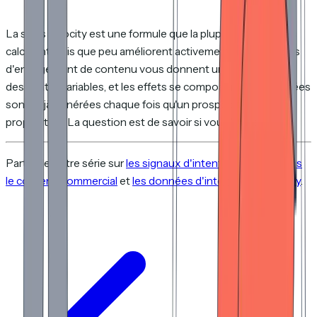
La sales velocity est une formule que la plupart des équipes
calculent mais que peu améliorent activement. Les données
d'engagement de contenu vous donnent un levier sur trois
des quatre variables, et les effets se composent. Les données
sont déjà générées chaque fois qu'un prospect lit votre
proposition. La question est de savoir si vous les capturez.
Partie de notre série sur
les signaux d'intention d'achat dans
le contenu commercial
et
les données d'intention first-party
.