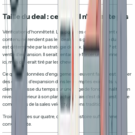
Taille du deal : celle qu'il n'impacte pas
Vérification d'honnêteté. Les données d'engagement de
contenu ne rendent pas les deals plus gros. La taille du deal
est déterminée par la stratégie de prix, le ciblage ICP et la
vente d'expansion. Il serait tentant de forcer une connexion
ici, mais ce serait tiré par les cheveux.
Ce que les données d'engagement peuvent faire, c'est révéler
des signaux d'expansion dans les comptes existants : un
client qui passe du temps sur une page de fonctionnalité d'un
niveau supérieur à son plan actuel. Mais c'est de la gestion de
compte, pas de la sales velocity au sens traditionnel.
Trois variables sur quatre, c'est une histoire suffisamment
convaincante.