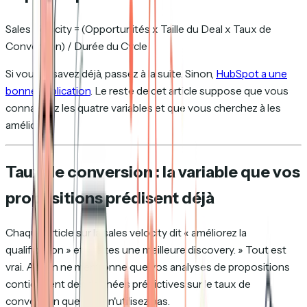
Sales Velocity = (Opportunités x Taille du Deal x Taux de
Conversion) / Durée du Cycle
Si vous le savez déjà, passez à la suite. Sinon,
HubSpot a une
bonne explication
. Le reste de cet article suppose que vous
connaissez les quatre variables et que vous cherchez à les
améliorer.
Taux de conversion : la variable que vos
propositions prédisent déjà
Chaque article sur la sales velocity dit « améliorez la
qualification » et « faites une meilleure discovery. » Tout est
vrai. Aucun ne mentionne que vos analyses de propositions
contiennent des données prédictives sur le taux de
conversion que vous n'utilisez pas.