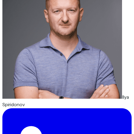
Ilya
Spiridonov