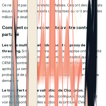
Ce ne sont pas des corrélations faibles. Ce sont des résultats
issus d'échantillons massifs d'entreprises qui ont analysé des
millions de deals réels.
Comment cela se connecte à votre contenu
partagé
Les vues multi-stakeholders sont un proxy de multi-
threading.
Si trois personnes dans l'entreprise ont consulté
votre proposition, votre deal est multi-threaded, que votre
CRM le montre ou non. Si seul votre contact l'a consultée
après deux semaines, vous êtes single-threaded et votre
probabilité de gain vient de chuter. Vous pouvez le voir sans
demander.
Le transfert est une validation de Champion.
Votre
contact a transféré le deck à deux collègues. Vous pouvez
voir qui ils sont et quelles sections ils ont lues. C'est un