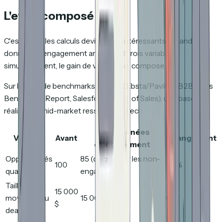
L'effet composé
C'est là que les calculs deviennent intéressants. Quand les
données d'engagement améliorent trois variables
simultanément, le gain de velocity se compose.
Sur la base de benchmarks publiés (Ebsta/Pavilion B2B Sales
Benchmark Report, Salesforce State of Sales), une base
réaliste de mid-market ressemble à ceci :
Avec données
Variable
Avant
Changement
d'engagement
Opportunités
85 (disqualifier les non-
100
-15%
qualifiées
engagées)
Taille
15 000
moyenne du
15 000 $
0%
$
deal