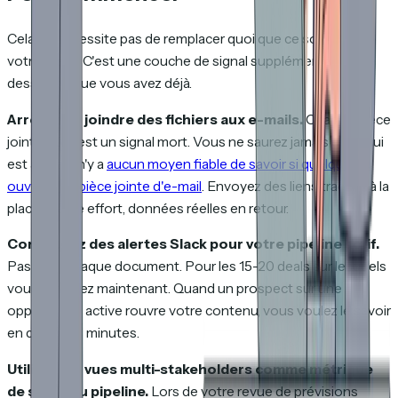
Cela ne nécessite pas de remplacer quoi que ce soit dans
votre stack. C'est une couche de signal supplémentaire par-
dessus ce que vous avez déjà.
Arrêtez de joindre des fichiers aux e-mails.
Chaque pièce
jointe PDF est un signal mort. Vous ne saurez jamais ce qui lui
est arrivé. Il n'y a
aucun moyen fiable de savoir si quelqu'un a
ouvert une pièce jointe d'e-mail
. Envoyez des liens trackés à la
place. Même effort, données réelles en retour.
Configurez des alertes Slack pour votre pipeline actif.
Pas pour chaque document. Pour les 15-20 deals sur lesquels
vous travaillez maintenant. Quand un prospect sur une
opportunité active rouvre votre contenu, vous voulez le savoir
en quelques minutes.
Utilisez les vues multi-stakeholders comme métrique
de santé du pipeline.
Lors de votre revue de prévisions