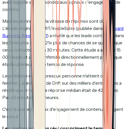
avec laquelle vous répondez aux signaux d'engagement de
contenu.
Mais les données sur la vitesse de réponse sont claires.
L'étude originale de MIT/InsideSales (publiée dans le
Harvard
Business Review, 2011
) a révélé que les leads contactés dans
les 5 minutes avaient 21x plus de chances de se qualifier que
ceux contactés après 30 minutes. Cette étude a analysé 15
000 leads et a été confirmée directionnellement par chaque
étude ultérieure sur le temps de réponse.
Le problème est que presque personne n'atteint cette
fenêtre. La recherche de Drift sur des milliers d'entreprises a
révélé que le temps de réponse médian était de 42 heures.
Pas 42 minutes. Des heures.
C'est là que les signaux d'engagement de contenu changent
le calcul.
Les alertes en temps réel compriment le temps de