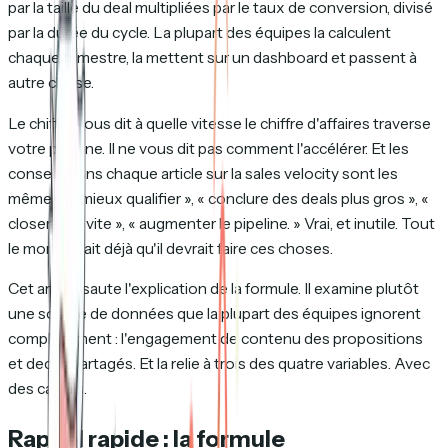
par la taille du deal multipliées par le taux de conversion, divisé
par la durée du cycle. La plupart des équipes la calculent
chaque trimestre, la mettent sur un dashboard et passent à
autre chose.
Le chiffre vous dit à quelle vitesse le chiffre d'affaires traverse
votre pipeline. Il ne vous dit pas comment l'accélérer. Et les
conseils dans chaque article sur la sales velocity sont les
mêmes : « mieux qualifier », « conclure des deals plus gros », «
closer plus vite », « augmenter le pipeline. » Vrai, et inutile. Tout
le monde sait déjà qu'il devrait faire ces choses.
Cet article saute l'explication de la formule. Il examine plutôt
une source de données que la plupart des équipes ignorent
complètement : l'engagement de contenu des propositions
et decks partagés. Et la relie à trois des quatre variables. Avec
des calculs.
Rappel rapide : la formule