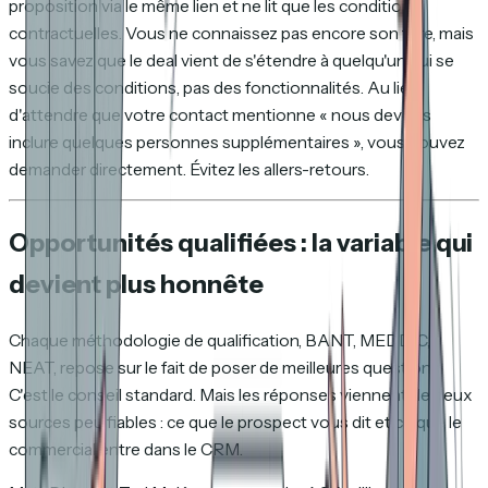
proposition via le même lien et ne lit que les conditions
contractuelles. Vous ne connaissez pas encore son titre, mais
vous savez que le deal vient de s'étendre à quelqu'un qui se
soucie des conditions, pas des fonctionnalités. Au lieu
d'attendre que votre contact mentionne « nous devons
inclure quelques personnes supplémentaires », vous pouvez
demander directement. Évitez les allers-retours.
Opportunités qualifiées : la variable qui
devient plus honnête
Chaque méthodologie de qualification, BANT, MEDDIC,
NEAT, repose sur le fait de poser de meilleures questions.
C'est le conseil standard. Mais les réponses viennent de deux
sources peu fiables : ce que le prospect vous dit et ce que le
commercial entre dans le CRM.