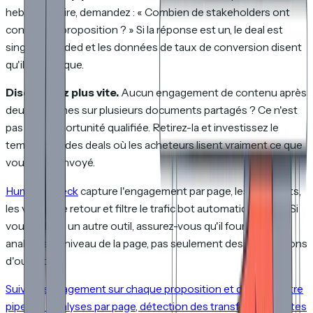
hebdomadaire, demandez : « Combien de stakeholders ont
consulté la proposition ? » Si la réponse est un, le deal est
single-threaded et les données de taux de conversion disent
qu'il est à risque.
Disqualifiez plus vite.
Aucun engagement de contenu après
deux semaines sur plusieurs documents partagés ? Ce n'est
pas une opportunité qualifiée. Retirez-la et investissez le
temps dans des deals où les acheteurs lisent vraiment ce que
vous avez envoyé.
HummingDeck
capture l'engagement par page, les transferts,
les visites de retour et filtre le trafic bot automatiquement. Si
vous utilisez un autre outil, assurez-vous qu'il fournit des
analyses au niveau de la page, pas seulement des notifications
d'ouverture.
Suivez l'engagement sur chaque proposition et deck de votre
pipeline. Analyses par page, détection des transferts et alertes