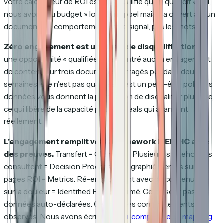
votre calculateur de ROI est plus qualifié qu'un qui a dit « oui,
nous avons du budget » lors d'un appel mais n'a ouvert aucun
document. Le comportement est le signal, pas les mots.
Zéro engagement est un signal de disqualification.
Si
une opportunité « qualifiée » n'a montré aucun engagement
de contenu sur trois documents partagés pendant deux
semaines, elle n'est pas qualifiée. C'est un peut-être poli. Ces
données vous donnent la permission de disqualifier plus vite,
ce qui libère de la capacité pour les deals qui avancent
réellement.
L'engagement remplit votre framework MEDDIC avec
des preuves.
Transfert = Champion. Plusieurs stakeholders
consultent = Decision Process cartographié. Temps sur les
pages ROI = Metrics. Ré-engagement avec du contenu axé
sur la douleur = Identified Pain confirmé. Ce ne sont pas des
données auto-déclarées. Ce sont des comportements
observés. Nous avons écrit un
détail complet de ce mapping
.