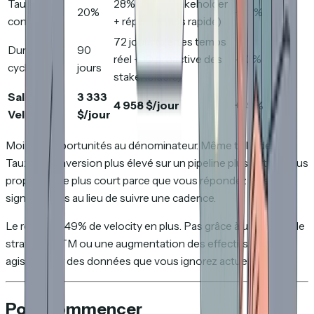
Taux de
28% (multi-stakeholder
20%
+40%
conversion
+ réponse plus rapide)
72 jours (alertes temps
Durée du
90
réel + ID proactive des
-20%
cycle
jours
stakeholders)
Sales
3 333
4 958 $/jour
+49%
Velocity
$/jour
Moins d'opportunités au dénominateur. Même taille de deal.
Taux de conversion plus élevé sur un pipeline plus petit et plus
propre. Cycle plus court parce que vous répondez à des
signaux réels au lieu de suivre une cadence.
Le résultat : 49% de velocity en plus. Pas grâce à une nouvelle
stratégie GTM ou une augmentation des effectifs. En
agissant sur des données que vous ignorez actuellement.
Pour commencer