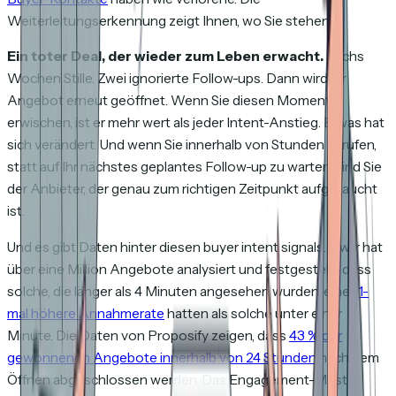
Weiterleitungserkennung zeigt Ihnen, wo Sie stehen.
Ein toter Deal, der wieder zum Leben erwacht.
Sechs
Wochen Stille. Zwei ignorierte Follow-ups. Dann wird Ihr
Angebot erneut geöffnet. Wenn Sie diesen Moment
erwischen, ist er mehr wert als jeder Intent-Anstieg. Etwas hat
sich verändert. Und wenn Sie innerhalb von Stunden anrufen,
statt auf Ihr nächstes geplantes Follow-up zu warten, sind Sie
der Anbieter, der genau zum richtigen Zeitpunkt aufgetaucht
ist.
Und es gibt Daten hinter diesen buyer intent signals. Qwilr hat
über eine Million Angebote analysiert und festgestellt, dass
solche, die länger als 4 Minuten angesehen wurden, eine
11-
mal höhere Annahmerate
hatten als solche unter einer
Minute. Die Daten von Proposify zeigen, dass
43 % der
gewonnenen Angebote innerhalb von 24 Stunden
nach dem
Öffnen abgeschlossen werden. Das Engagement-Muster