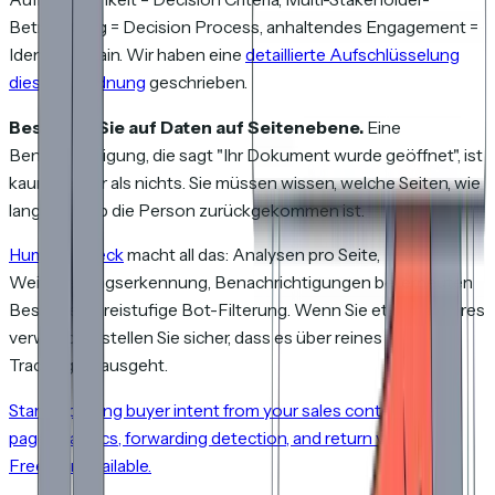
Betrachtung = Decision Process, anhaltendes Engagement =
Identified Pain. Wir haben eine
detaillierte Aufschlüsselung
dieser Zuordnung
geschrieben.
Bestehen Sie auf Daten auf Seitenebene.
Eine
Benachrichtigung, die sagt "Ihr Dokument wurde geöffnet", ist
kaum besser als nichts. Sie müssen wissen, welche Seiten, wie
lange und ob die Person zurückgekommen ist.
HummingDeck
macht all das: Analysen pro Seite,
Weiterleitungserkennung, Benachrichtigungen bei erneuten
Besuchen, dreistufige Bot-Filterung. Wenn Sie etwas anderes
verwenden, stellen Sie sicher, dass es über reines Open-
Tracking hinausgeht.
Start capturing buyer intent from your sales content. Per-
page analytics, forwarding detection, and return visit alerts.
Free plan available.