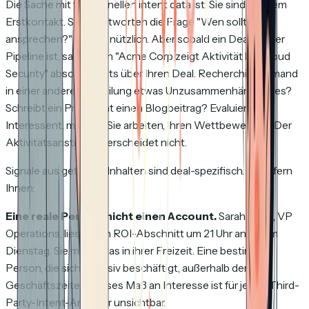
Die Sache mit traditionellen intent data ist: Sie sind vor dem
Erstkontakt. Sie beantworten die Frage "Wen sollten wir
ansprechen?" Das ist nützlich. Aber sobald ein Deal in Ihrer
Pipeline ist, sagt Ihnen "Acme Corp zeigt Aktivität bei Cloud
Security" absolut nichts über
Ihren
Deal. Recherchiert jemand
in einer anderen Abteilung etwas Unzusammenhängendes?
Schreibt ein Praktikant einen Blogbeitrag? Evaluiert der
Interessent, mit dem Sie arbeiten, Ihren Wettbewerber? Der
Aktivitätsanstieg unterscheidet nicht.
Signale aus geteilten Inhalten sind deal-spezifisch. Sie liefern
Ihnen:
Eine reale Person, nicht einen Account.
Sarah Chen, VP
Operations, liest Ihren ROI-Abschnitt um 21 Uhr an einem
Dienstag. Sie macht das in ihrer Freizeit. Eine bestimmte
Person, die sich intensiv beschäftigt, außerhalb der
Geschäftszeiten. Dieses Maß an Interesse ist für jeden Third-
Party-Intent-Anbieter unsichtbar.