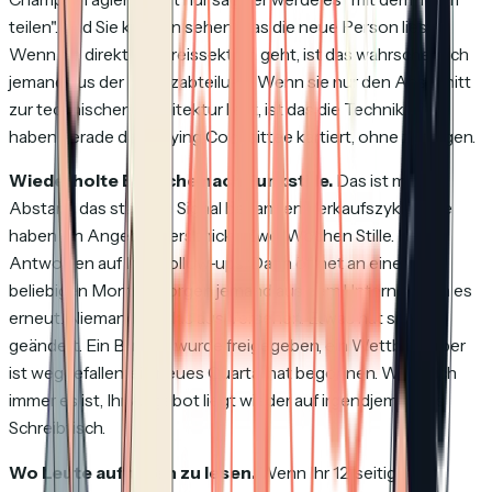
teilen". Und Sie können sehen, was die neue Person liest.
Wenn sie direkt zur Preissektion geht, ist das wahrscheinlich
jemand aus der Finanzabteilung. Wenn sie nur den Abschnitt
zur technischen Architektur liest, ist das die Technik. Sie
haben gerade das Buying Committee kartiert, ohne zu fragen.
Wiederholte Besuche nach Funkstille.
Das ist mit
Abstand das stärkste Signal bei langen Verkaufszyklen. Sie
haben ein Angebot verschickt. Zwei Wochen Stille. Keine
Antworten auf Ihre Follow-ups. Dann öffnet an einem
beliebigen Montagmorgen jemand aus dem Unternehmen es
erneut. Niemand tut das aus Versehen. Etwas hat sich
geändert. Ein Budget wurde freigegeben, ein Wettbewerber
ist weggefallen, ein neues Quartal hat begonnen. Was auch
immer es ist, Ihr Angebot liegt wieder auf irgendjemandes
Schreibtisch.
Wo Leute aufhören zu lesen.
Wenn Ihr 12-seitiges