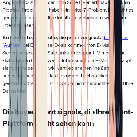
Angebot 80 % der Leser nach Seite 6 verliert, haben Sie kein
Pipeline-Problem. Sie haben ein Seite-7-Problem. Hier geht es
genauso sehr darum, Ihre Inhalte zu verbessern, wie darum,
Intent zu lesen.
Bot-Aufrufe, die Sache, die jeder vergisst.
15–40 % der
"Aufrufe"
bei Enterprise-Deals kommen von E-Mail-
Sicherheitsscannern. SafeLinks, Proofpoint, Mimecast. Sie
klicken jeden Link, bevor Ihr Interessent die E-Mail überhaupt
sieht. Ich habe erlebt, wie Vertriebler einen "heißen Lead"
angerufen haben, der das Dokument buchstäblich nie
geöffnet hatte. Wenn Ihr Tool das nicht herausfiltert, sind Ihre
Daten Müll.
Die buyer intent signals, die Ihre Intent-
Plattform nicht sehen kann