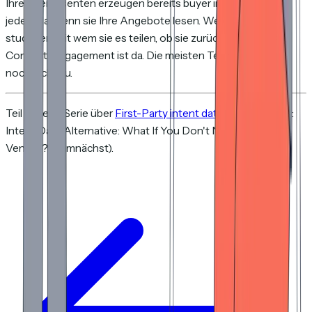
Ihre Interessenten erzeugen bereits buyer intent signals,
jedes Mal wenn sie Ihre Angebote lesen. Welche Seiten sie
studieren, mit wem sie es teilen, ob sie zurückkommen. Das
Content-Engagement ist da. Die meisten Teams hören nur
noch nicht zu.
Teil unserer Serie über
First-Party intent data
. Als Nächstes:
Intent Data Alternative: What If You Don't Need Another
Vendor? (demnächst).