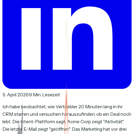
·
5. April 2026
·
9 Min. Lesezeit
Ich habe beobachtet, wie Vertriebler 20 Minuten lang in ihr
CRM starren und versuchen herauszufinden, ob ein Deal noch
lebt. Die Intent-Plattform sagt, Acme Corp zeigt "Aktivität".
Die letzte E-Mail zeigt "geöffnet". Das Marketing hat vor drei