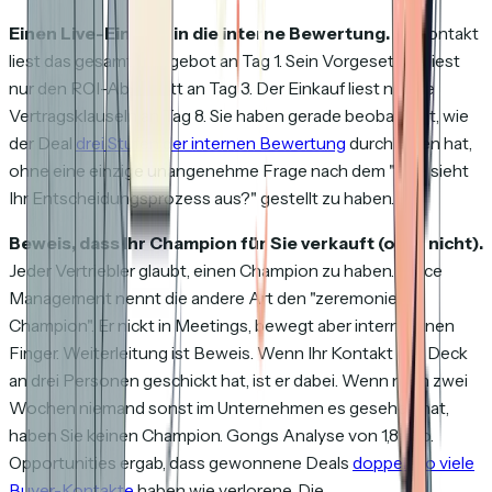
Einen Live-Einblick in die interne Bewertung.
Ihr Kontakt
liest das gesamte Angebot an Tag 1. Sein Vorgesetzter liest
nur den ROI-Abschnitt an Tag 3. Der Einkauf liest nur die
Vertragsklauseln an Tag 8. Sie haben gerade beobachtet, wie
der Deal
drei Stufen der internen Bewertung
durchlaufen hat,
ohne eine einzige unangenehme Frage nach dem "Wie sieht
Ihr Entscheidungsprozess aus?" gestellt zu haben.
Beweis, dass Ihr Champion für Sie verkauft (oder nicht).
Jeder Vertriebler glaubt, einen Champion zu haben. Force
Management nennt die andere Art den "zeremoniellen
Champion". Er nickt in Meetings, bewegt aber intern keinen
Finger. Weiterleitung ist Beweis. Wenn Ihr Kontakt das Deck
an drei Personen geschickt hat, ist er dabei. Wenn nach zwei
Wochen niemand sonst im Unternehmen es gesehen hat,
haben Sie keinen Champion. Gongs Analyse von 1,8 Mio.
Opportunities ergab, dass gewonnene Deals
doppelt so viele
Buyer-Kontakte
haben wie verlorene. Die