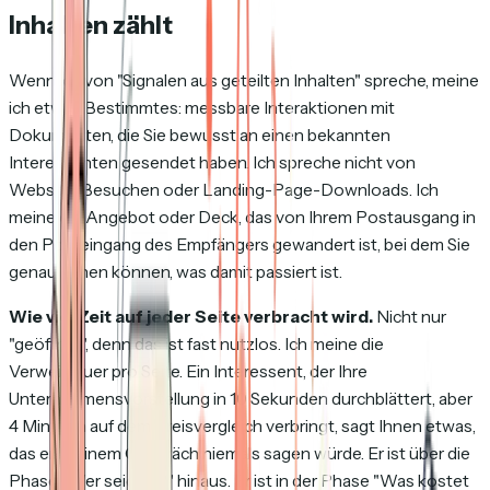
Inhalten zählt
Wenn ich von "Signalen aus geteilten Inhalten" spreche, meine
ich etwas Bestimmtes: messbare Interaktionen mit
Dokumenten, die Sie bewusst an einen bekannten
Interessenten gesendet haben. Ich spreche nicht von
Website-Besuchen oder Landing-Page-Downloads. Ich
meine ein Angebot oder Deck, das von Ihrem Postausgang in
den Posteingang des Empfängers gewandert ist, bei dem Sie
genau sehen können, was damit passiert ist.
Wie viel Zeit auf jeder Seite verbracht wird.
Nicht nur
"geöffnet", denn das ist fast nutzlos. Ich meine die
Verweildauer pro Seite. Ein Interessent, der Ihre
Unternehmensvorstellung in 10 Sekunden durchblättert, aber
4 Minuten auf dem Preisvergleich verbringt, sagt Ihnen etwas,
das er in einem Gespräch niemals sagen würde. Er ist über die
Phase "Wer seid ihr?" hinaus. Er ist in der Phase "Was kostet