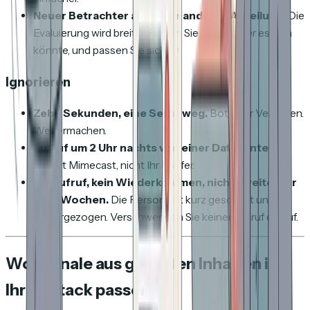
Neuer Betrachter aus einer anderen Abteilung.
Die
Evaluierung wird breiter. Finden Sie heraus, wer es sein
könnte, und passen Sie sich an.
Ignorieren
Zehn Sekunden, eine Seite, weg.
Bot oder Versehen.
Weitermachen.
Aufruf um 2 Uhr nachts von einer Datacenter-IP.
Das ist Mimecast, nicht Ihr Käufer.
Ein Aufruf, kein Wiederkommen, nichts weiter für
zwei Wochen.
Die Person hat kurz geschaut und ist
weitergezogen. Verschwenden Sie keinen Anruf darauf.
Wo Signale aus geteilten Inhalten in
Ihren Stack passen