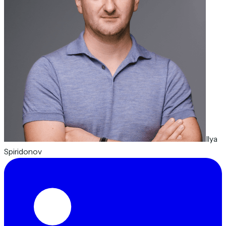
Ilya
Spiridonov