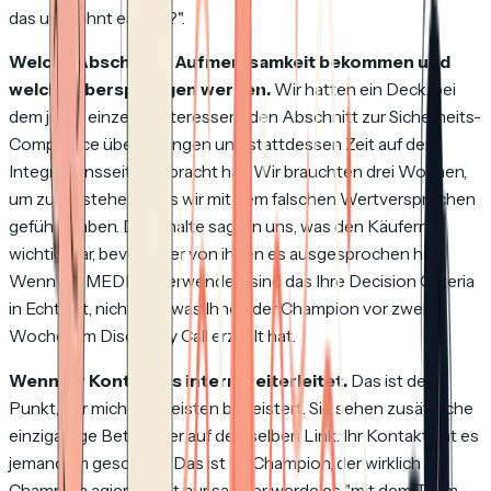
das und lohnt es sich?".
Welche Abschnitte Aufmerksamkeit bekommen und
welche übersprungen werden.
Wir hatten ein Deck, bei
dem jeder einzelne Interessent den Abschnitt zur Sicherheits-
Compliance übersprungen und stattdessen Zeit auf der
Integrationsseite verbracht hat. Wir brauchten drei Wochen,
um zu verstehen, dass wir mit dem falschen Wertversprechen
geführt haben. Die Inhalte sagten uns, was den Käufern
wichtig war, bevor einer von ihnen es ausgesprochen hat.
Wenn Sie MEDDIC verwenden, sind das Ihre Decision Criteria
in Echtzeit, nicht das, was Ihnen der Champion vor zwei
Wochen im Discovery Call erzählt hat.
Wenn Ihr Kontakt es intern weiterleitet.
Das ist der
Punkt, der mich am meisten begeistert. Sie sehen zusätzliche
einzigartige Betrachter auf demselben Link. Ihr Kontakt hat es
jemandem geschickt. Das ist Ihr Champion, der wirklich als
Champion agiert, nicht nur sagt, er werde es "mit dem Team