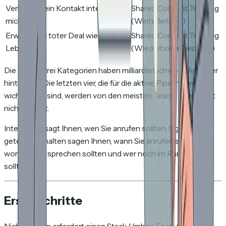
Verkauft mein Kontakt intern für
Shared Content Tracking
mich?
(Weiterleitung)
Erwacht ein toter Deal wieder zum
Shared Content Tracking
Leben?
(Wiederholte Besuche)
Die ersten drei Kategorien haben milliardenschwere Anbieter
hinter sich. Die letzten vier, die für die aktive Pipeline am
wichtigsten sind, werden von den meisten Teams überhaupt
nicht erfasst.
Intent data sagt Ihnen, wen Sie anrufen sollten. Signale aus
geteilten Inhalten sagen Ihnen, wann Sie anrufen sollten,
worüber Sie sprechen sollten und wer noch im Raum sein
sollte.
Erste Schritte