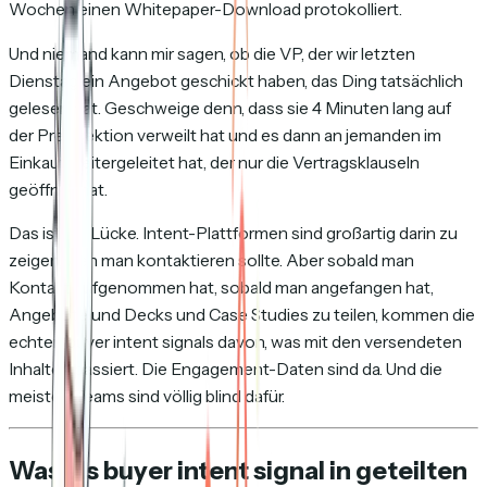
Wochen einen Whitepaper-Download protokolliert.
Und niemand kann mir sagen, ob die VP, der wir letzten
Dienstag ein Angebot geschickt haben, das Ding tatsächlich
gelesen hat. Geschweige denn, dass sie 4 Minuten lang auf
der Preissektion verweilt hat und es dann an jemanden im
Einkauf weitergeleitet hat, der nur die Vertragsklauseln
geöffnet hat.
Das ist die Lücke. Intent-Plattformen sind großartig darin zu
zeigen, wen man kontaktieren sollte. Aber sobald man
Kontakt aufgenommen hat, sobald man angefangen hat,
Angebote und Decks und Case Studies zu teilen, kommen die
echten buyer intent signals davon, was mit den versendeten
Inhalten passiert. Die Engagement-Daten sind da. Und die
meisten Teams sind völlig blind dafür.
Was als buyer intent signal in geteilten