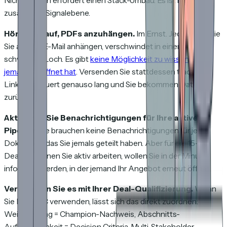
Nichts davon erfordert einen Stack-Umbau. Es ist nur eine
zusätzliche Signalebene.
Hören Sie auf, PDFs anzuhängen.
Im Ernst. Jede Datei, die
Sie an eine E-Mail anhängen, verschwindet in einem
schwarzen Loch. Es gibt
keine Möglichkeit zu wissen, ob sie
jemand geöffnet hat
. Versenden Sie stattdessen trackbare
Links. Es dauert genauso lang und Sie bekommen Daten
zurück.
Aktivieren Sie Benachrichtigungen für Ihre aktive
Pipeline.
Sie brauchen keine Benachrichtigungen für jedes
Dokument, das Sie jemals geteilt haben. Aber für die 15–20
Deals, an denen Sie aktiv arbeiten, wollen Sie in der Minute
informiert werden, in der jemand Ihr Angebot erneut öffnet.
Verknüpfen Sie es mit Ihrer Deal-Qualifizierung.
Wenn
Sie MEDDIC verwenden, lässt sich das direkt zuordnen:
Weiterleitung = Champion-Nachweis, Abschnitts-
Aufmerksamkeit = Decision Criteria, Multi-Stakeholder-