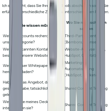
Ich sage nicht, dass Sie Ihre Intent-Tools abschaffen sollen. Sie
erfüllen unterschiedliche Zwecke in unterschiedlichen Phasen.
Wo Sie nachschauen
Was Sie wissen müssen
sollten
Welche Accounts recherchieren
Third-Party Intent
unsere Kategorie?
(Bombora, 6sense)
Welche bekannten Kontakte
Website-Analyse (GA4,
besuchen unsere Website?
HubSpot, Clearbit)
Marketing-
Wer hat unser Whitepaper
Automatisierung
heruntergeladen?
(HubSpot, Marketo)
Haben sie das Angebot, das ich
geschickt habe, tatsächlich
Shared Content Tracking
gelesen?
Welche Teile meines Decks
Shared Content Tracking
interessieren sie?