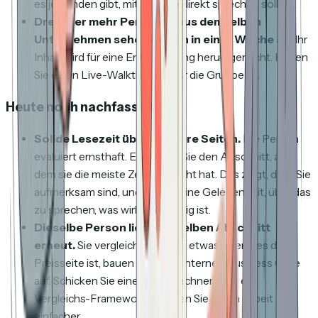
es jemanden gibt, mit dem Sie direkt sprechen sollten.
Drei oder mehr Personen aus demselben
Unternehmen sehen es sich in einer Woche an.
Ihr
Inhalt wird für eine Entscheidung herumgereicht. Bieten
Sie einen Live-Walkthrough für die Gruppe an.
Heute noch nachfassen
Solide Lesezeit über mehrere Seiten.
Die Person
evaluiert ernsthaft. Erwähnen Sie den Abschnitt, auf
dem sie die meiste Zeit verbracht hat. Das zeigt, dass Sie
aufmerksam sind, und gibt ihr eine Gelegenheit, über das
zu sprechen, was wirklich wichtig ist.
Dieselbe Person liest denselben Abschnitt
erneut.
Sie vergleichen Sie mit etwas. Wenn es die
Preisseite ist, bauen sie einen internen Business Case
auf. Schicken Sie einen ROI-Rechner oder ein
Vergleichs-Framework. Machen Sie deren Arbeit
einfacher.