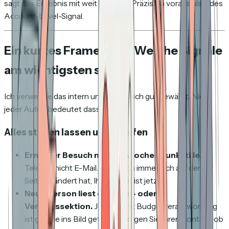
sagt das Ergebnis mit weit größerer Präzision voraus als jedes
Account-Level-Signal.
Ein kurzes Framework: Welche Signale
am wichtigsten sind
Ich verwende das intern und es hat sich gut bewährt. Nicht
jeder Aufruf bedeutet dasselbe.
Alles stehen lassen und anrufen
Erneuter Besuch nach 2+ Wochen Funkstille.
Telefon, nicht E-Mail. Was auch immer sich auf deren
Seite geändert hat, Ihr Fenster ist jetzt.
Neue Person liest die Preis- oder
Vertragssektion.
Jemand mit Budgetverantwortung
ist gerade ins Bild getreten. Fragen Sie Ihren Kontakt, ob