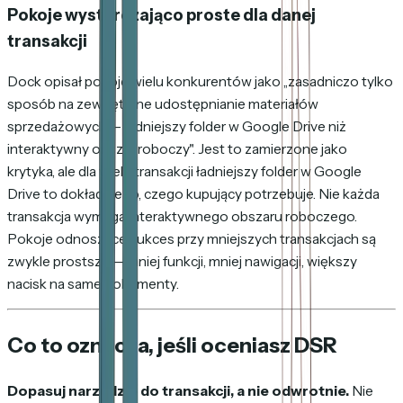
Pokoje wystarczająco proste dla danej
transakcji
Dock opisał pokoje wielu konkurentów jako „zasadniczo tylko
sposób na zewnętrzne udostępnianie materiałów
sprzedażowych — ładniejszy folder w Google Drive niż
interaktywny obszar roboczy". Jest to zamierzone jako
krytyka, ale dla wielu transakcji ładniejszy folder w Google
Drive to
dokładnie
to, czego kupujący potrzebuje. Nie każda
transakcja wymaga interaktywnego obszaru roboczego.
Pokoje odnoszące sukces przy mniejszych transakcjach są
zwykle prostsze — mniej funkcji, mniej nawigacji, większy
nacisk na same dokumenty.
Co to oznacza, jeśli oceniasz DSR
Dopasuj narzędzie do transakcji, a nie odwrotnie.
Nie