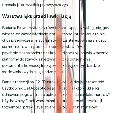
transakcji ten wysiłek przewyższa zysk.
Warstwa lęku przed inwigilacją
Badania Flowla wykazały również, że kupujący wahają się, gdy
wiedzą, że każde kliknięcie jest śledzone. Interesariusze nie
chcą przedwcześnie sygnalizować zainteresowania ani czuć
się monitorowani podczas oceny dostawców. Ta
psychologiczna bariera nasila się, gdy pokój sprawia wrażenie
platformy dostawcy, a nie zwykłego udostępnienia
dokumentu. Im więcej funkcji widzi kupujący, tym bardziej
środowisko wydaje się nadzorowane.
Dane z recenzji na G2 i Trustpilot potwierdzają tę trudność.
Użytkownik GetAccept opisał sytuację, w której „klienci
odmawiają logowania do aplikacji i przeglądania dokumentów".
Użytkownicy Dock wspominali o konieczności weryfikacji
tożsamości przed uzyskaniem dostępu do materiałów.