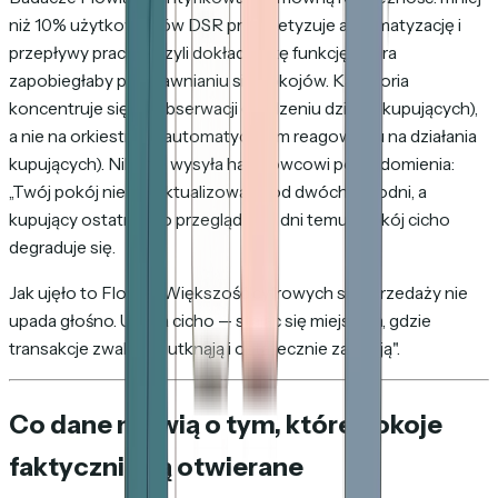
niż 10% użytkowników DSR priorytetyzuje automatyzację i
przepływy pracy — czyli dokładnie tę funkcję, która
zapobiegłaby przedawnianiu się pokojów. Kategoria
koncentruje się na obserwacji (śledzeniu działań kupujących),
a nie na orkiestracji (automatycznym reagowaniu na działania
kupujących). Nikt nie wysyła handlowcowi powiadomienia:
„Twój pokój nie był aktualizowany od dwóch tygodni, a
kupujący ostatnio go przeglądał 10 dni temu". Pokój cicho
degraduje się.
Jak ujęło to Flowla: „Większość cyfrowych sal sprzedaży nie
upada głośno. Upada cicho — stając się miejscem, gdzie
transakcje zwalniają, utknąją i ostatecznie zanikają".
Co dane mówią o tym, które pokoje
faktycznie są otwierane