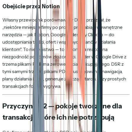
Obejście przez Notion
Własny przewodnik porównawczy Dock przyznał, że
„niektóre mniejsze firmy po prostu przerabiają wewnętrzne
narzędzia — jak Notion, Google Slides czy ClickUp — do
udostępniania treści, ofert i wspólnych planów działania
klientom". To nie lenistwo — to racjonalna reakcja na
niezgodność poziomów złożoności. Folder w Google Drive z
trzema plikami PDF ma zerowe tarcia dla kupującego. DSR z
tymi samymi trzema plikami PDF, plus logowanie, nawigacja,
plany działania i czat, generuje znaczące tarcia. Przy prostych
transakcjach folder wygrywa.
Przyczyna #2 — pokoje tworzone dla
transakcji, które ich nie potrzebują