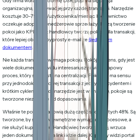
Gdy firma wdraża platformę DSR, pojawia się presja
organizacyjna, by używać jej przy każdej transakcji. Narzędzie
kosztuje 30–79 USD/użytkownika/miesiąc. Kierownictwo
oczekuje adopcji. Menedżerowie sprzedaży śledzą tworzenie
pokoi jako KPI. Efekt: handlowcy tworzą pokoje dla transakcji,
które lepiej obsłużyłby prosty e-mail ze
śledzonym
dokumentem
.
Nie każda transakcja wymaga pokoju. Pokój ma sens, gdy jest
wiele dokumentów, wielu interesariuszy i wieloetapowy
proces, który skorzysta na centralizacji. Pokój nie ma sensu
przy jednodokumentowej transakcji z jednym decydentem i
krótkim cyklem. Ale gdy narzędzie jest wymagane, pokoje są
tworzone niezależnie od dopasowania.
Właśnie te pokoje stanowią dużą część spośród tych 48%. Są
tworzone, by spełnić wewnętrzne wymagania procesowe, a
nie służyć kupującemu. Handlowiec tworzy pokój, wrzuca
jeden dokument, wysyła link i idzie dalej. Kupujący widzi portal