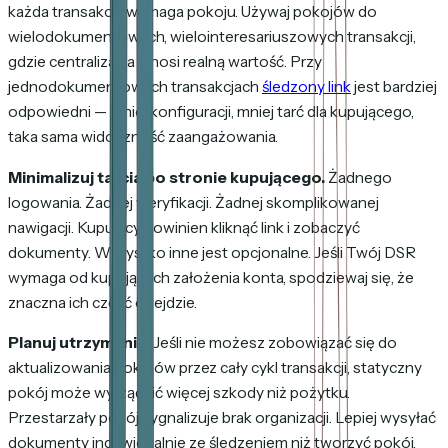
każda transakcja wymaga pokoju. Używaj pokojów do
wielodokumentowych, wielointeresariuszowych transakcji,
gdzie centralizacja wnosi realną wartość. Przy
jednodokumentowych transakcjach
śledzony link
jest bardziej
odpowiedni — mniej konfiguracji, mniej tarć dla kupującego,
taka sama widoczność zaangażowania.
Minimalizuj tarcia po stronie kupującego.
Żadnego
logowania. Żadnej weryfikacji. Żadnej skomplikowanej
nawigacji. Kupujący powinien kliknąć link i zobaczyć
dokumenty. Wszystko inne jest opcjonalne. Jeśli Twój DSR
wymaga od kupujących założenia konta, spodziewaj się, że
znaczna ich część odejdzie.
Planuj utrzymanie.
Jeśli nie możesz zobowiązać się do
aktualizowania pokojów przez cały cykl transakcji, statyczny
pokój może wyrządzić więcej szkody niż pożytku.
Przestarzały pokój sygnalizuje brak organizacji. Lepiej wysyłać
dokumenty indywidualnie ze śledzeniem niż tworzyć pokój,