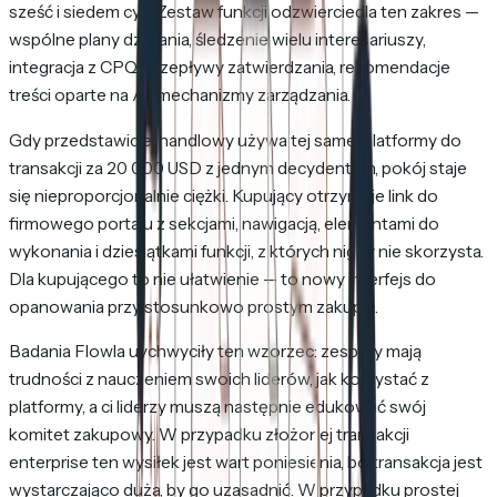
sześć i siedem cyfr. Zestaw funkcji odzwierciedla ten zakres —
wspólne plany działania, śledzenie wielu interesariuszy,
integracja z CPQ, przepływy zatwierdzania, rekomendacje
treści oparte na AI, mechanizmy zarządzania.
Gdy przedstawiciel handlowy używa tej samej platformy do
transakcji za 20 000 USD z jednym decydentem, pokój staje
się nieproporcjonalnie ciężki. Kupujący otrzymuje link do
firmowego portalu z sekcjami, nawigacją, elementami do
wykonania i dziesiątkami funkcji, z których nigdy nie skorzysta.
Dla kupującego to nie ułatwienie — to nowy interfejs do
opanowania przy stosunkowo prostym zakupie.
Badania Flowla uychwyciły ten wzorzec: zespoły mają
trudności z nauczeniem swoich liderów, jak korzystać z
platformy, a ci liderzy muszą następnie edukować swój
komitet zakupowy. W przypadku złożonej transakcji
enterprise ten wysiłek jest wart poniesienia, bo transakcja jest
wystarczająco duża, by go uzasadnić. W przypadku prostej