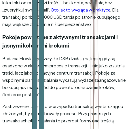
klika link i od razu widzi treść — bez konta, bez hasła, bez
„zweryfikuj swój e-mail".
Oto jak to wygląda w praktyce
. Dla
transakcji poniżej 50 000 USD tarcia po stronie kupującego
mają większe znaczenie niż bezpieczeństwo.
Pokoje powiązane z aktywnymi transakcjami i
jasnymi kolejnymi krokami
Badania Flowla wykazały, że DSR działają najlepiej, gdy są
osadzone w aktywnym procesie transakcji — nie jako zrzutnia
treści, lecz jako operacyjne centrum transakcji. Pokoje ze
wspólnymi planami działania wykazują wyższe zaangażowanie,
bo kupujący ma powód do powrotu: odhaczanie kroków,
śledzenie postępów.
Zastrzeżenie: działa to w przypadku transakcji wystarczająco
złożonych, by potrzebowały procesu. Przy prostszych
transakcjach plan działania to przerost formy nad treścią.