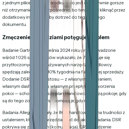
z jednym plikiem PDF w środku — co jest obiektywnie gorsze
niż otrzymanie PDF bezpośrednio, bo teraz musi kliknąć przez
dodatkowy interfejs, żeby dotrzeć do tego samego
dokumentu.
Zmęczenie narzędziami potęguje problem
Badanie Gartnera z września 2024 roku przeprowadzone
wśród 1 026 sprzedawców wykazało, że 72% czuje się
przytłoczonych liczbą używanych narzędzi. Handlowcy
spędzają zaledwie 28–30% tygodnia na faktycznej sprzedaży.
Dodanie DSR do tego stosu — z własnym logowaniem,
własnym dashboardem, własnym przepływem tworzenia
pokoi — schodzi na dalszy plan. Handlowcy tworzą pokoje, gdy
są do tego zobowiązani, i pomijają je, gdy mogą.
Badania Allego wykazały, że 86% handlowców ma trudności z
ustaleniem, którego narzędzia użyć do jakiego zadania. DSR
pokrywa się z e-mailem (komunikacja), CRM (śledzenie