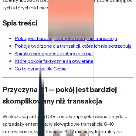
zidentyfikować wzorce odróżniające pokoje, które działają, od
tych, których nikt nie otwiera.
Spis treści
Pokój jest bardziej skomplikowany niż transakcja
Pokoje tworzone dla transakcji, które ich nie potrzebują
Spirala śmierci przestarzałego pokoju
Które pokoje faktycznie są otwierane
Co to oznacza dla Ciebie
Przyczyna #1 — pokój jest bardziej
skomplikowany niż transakcja
Większość platform DSR została zaprojektowana z myślą o
sprzedaży enterprise: wielowątkowe transakcje, 6–10
interesariuszy, cykle trwające 6–12 miesięcy, kontrakty na