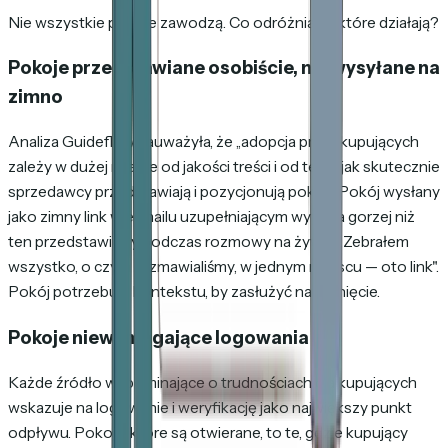
Nie wszystkie pokoje zawodzą. Co odróżnia te, które działają?
Pokoje przedstawiane osobiście, nie wysyłane na
zimno
Analiza Guideflow zauważyła, że „adopcja przez kupujących
zależy w dużej mierze od jakości treści i od tego, jak skutecznie
sprzedawcy przedstawiają i pozycjonują pokój". Pokój wysłany
jako zimny link w e-mailu uzupełniającym wypada gorzej niż
ten przedstawiony podczas rozmowy na żywo: „Zebrałem
wszystko, o czym rozmawialiśmy, w jednym miejscu — oto link".
Pokój potrzebuje kontekstu, by zasłużyć na kliknięcie.
Pokoje niewymagające logowania
Każde źródło wspominające o trudnościach dla kupujących
wskazuje na logowanie i weryfikację jako największy punkt
odpływu. Pokoje, które są otwierane, to te, gdzie kupujący