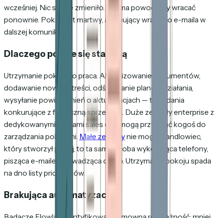
wcześniej. Nic się nie zmieniło. Nie ma powodu, by wracać
ponownie. Pokój jest martwy, a kupujący wraca do e-maila w
dalszej komunikacji.
Dlaczego pokoje się starzeją
Utrzymanie pokoju to praca. Aktualizowanie dokumentów,
dodawanie nowych treści, odświeżanie planów działania,
wysyłanie powiadomień o aktualizacjach — to zadania
konkurujące z faktyczną sprzedażą. Duże zespoły enterprise z
dedykowanymi działami sales ops mogą przypisać kogoś do
zarządzania pokojami.
Małe zespoły
nie mogą. Handlowiec,
który stworzył pokój, to ta sama osoba wykonująca telefony,
pisząca e-maile i prowadząca demo. Utrzymanie pokoju spada
na dno listy priorytetów.
Brakująca automatyzacja
Badacze Flowla zidentyfikowali wymowną rozbieżność: mniej