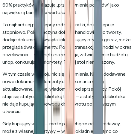
60% praktyków wskazuje „przedawnienie pokojów" jako
największą barierę dla wartości DSR.
To najbardziej podstępny rodzaj porażki, bo następuje
stopniowo. Pokój zaczyna dobrze: handlowiec go tworzy,
dodaje dokumenty, wysyła link. Kupujący otwiera go raz, może
przegląda dwa dokumenty. Potem transakcja wchodzi w okres
oczekiwania — wewnętrzna recenzja, zatwierdzenie budżetu,
urlop, konkurujące priorytety. Pokój stoi nienaruszony.
W tym czasie w pokoju nic się nie zmienia. Nie są dodawane
nowe dokumenty. Elementy do wykonania nie są
aktualizowane. Żadnej wiadomości od sprzedawcy. Pokój
staje się statyczną biblioteką treści — a statyczna biblioteka
nie daje kupującym powodu do powrotu po pierwszym
otwarciu.
Gdy kupujący wraca — może po zachęcie od sprzedawcy,
może z własnej inicjatywy — widzi dokładnie to samo co