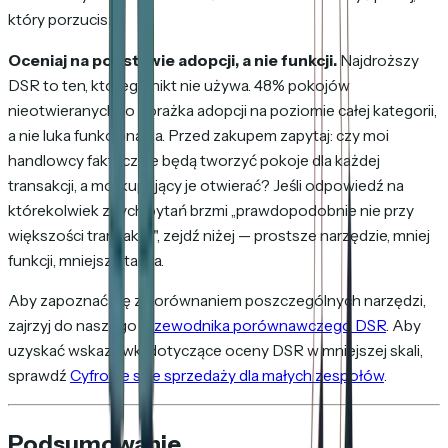
który porzucisz.
Oceniaj na podstawie adopcji, a nie funkcji.
Najdroższy
DSR to ten, którego nikt nie używa. 48% pokojów
nieotwieranych to porażka adopcji na poziomie całej kategorii,
a nie luka funkcjonalna. Przed zakupem zapytaj: czy moi
handlowcy faktycznie będą tworzyć pokoje dla każdej
transakcji, a moi kupujący je otwierać? Jeśli odpowiedź na
którekolwiek z tych pytań brzmi „prawdopodobnie nie przy
większości transakcji", zejdź niżej — prostsze narzędzie, mniej
funkcji, mniejsze tarcia.
Aby zapoznać się z porównaniem poszczególnych narzędzi,
zajrzyj do naszego
przewodnika porównawczego DSR
. Aby
uzyskać wskazówki dotyczące oceny DSR w mniejszej skali,
sprawdź
Cyfrowe sale sprzedaży dla małych zespołów
.
Podsumowanie