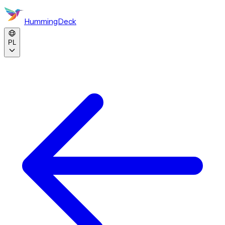
HummingDeck
PL