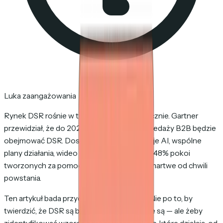
Luka zaangażowania
Rynek DSR rośnie w tempie ponad 20% rocznie. Gartner
przewidział, że do 2026 roku 30% cykli sprzedaży B2B będzie
obejmować DSR. Dostawcy wdrażają funkcje AI, wspólne
plany działania, wideo i czat. Mimo to około 48% pokoi
tworzonych za pomocą tych narzędzi jest martwe od chwili
powstania.
Ten artykuł bada przyczyny tego zjawiska. Nie po to, by
twierdzić, że DSR są bezużyteczne — bo nie są — ale żeby