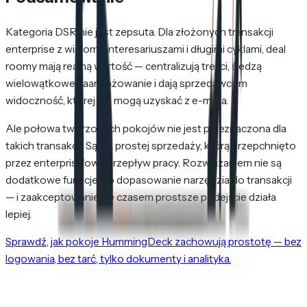
Kategoria DSR nie jest zepsuta. Dla złożonych transakcji
enterprise z wieloma interesariuszami i długimi cyklami, deal
roomy mają realną wartość — centralizują treści, śledzą
wielowątkowe zaangażowanie i dają sprzedawcom
widoczność, której nie mogą uzyskać z e-maila.
Ale połowa tworzonych pokojów nie jest przeznaczona dla
takich transakcji. Są dla prostej sprzedaży, którą przepchnięto
przez enterprise'owy przepływ pracy. Rozwiązaniem nie są
dodatkowe funkcje. To dopasowanie narzędzia do transakcji
— i zaakceptowanie, że czasem prostsze podejście działa
lepiej.
Sprawdź, jak pokoje HummingDeck zachowują prostotę — bez
logowania, bez tarć, tylko dokumenty i analityka.