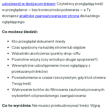
udostępnić je śledzącym linkiem
. Czytelnicy przeglądają treść
w przeglądarce — bez konieczności pobierania — a Ty
dostajesz
analitykę zaangażowania per strona
dla każdego
oglądającego.
Co możesz śledzić:
Kto przeglądał dokument i kiedy
Czas spędzony na każdej stronie lub slajdzie
Wskaźniki ukończenia i punkty drop-offu
Powrotne wizyty (czy wrócili po drugie spojrzenie?)
Wewnętrzne udostępnianie (nowi oglądający z
przekazanych linków)
Powiadomienia w czasie rzeczywistym, gdy ktoś otwiera
Twoją treść
Wykrywanie botów do filtrowania zautomatyzowanych
wyświetleń od prawdziwego zaangażowania
Co to wyróżnia:
Nie musisz przebudowywać treści. Wgraj