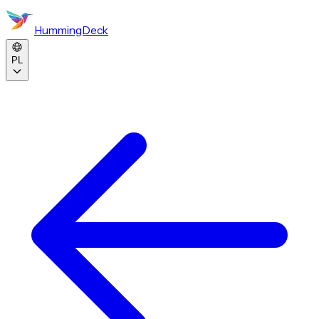
HummingDeck
PL