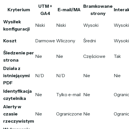
UTM +
Bramkowane
Kryterium
E-mail/MA
Intera
GA4
strony
Wysiłek
Niski
Niski
Wysoki
Wysoki
konfiguracji
Koszt
Darmowe
Wliczony
Średni
Wysoki
Śledzenie per
Nie
Nie
Częściowe
Tak
strona
Działa z
istniejącymi
N/D
N/D
Nie
Nie
PDF
Identyfikacja
Nie
Tylko e-mail
Nie
Ograni
czytelnika
Alerty w
czasie
Nie
Ograniczone
Nie
Ograni
rzeczywistym