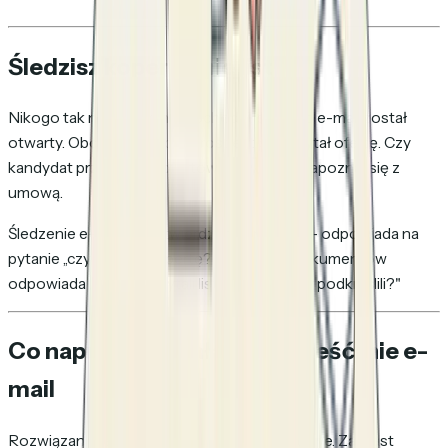
Śledzisz kopertę, nie list
Nikogo tak naprawdę nie obchodzi, czy jego e-mail został
otwarty. Obchodzi ich, czy prospekt przeczytał ofertę. Czy
kandydat przejrzał list ofertowy. Czy klient zapoznał się z
umową.
Śledzenie e-maili — potwierdzenia i piksele — odpowiada na
pytanie „czy widzieli kopertę?" Śledzenie dokumentów
odpowiada „czy przeczytali list i które strony podkreślili?"
Co naprawdę działa: śledź treść, nie e-
mail
Rozwiązanie jest strukturalne, nie przyrostowe. Zamiast