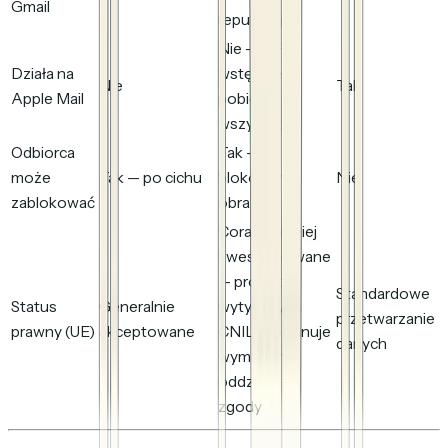
Gmail
reputacyjne
Nie — MPP
Działa na
wstępnie
Nie
Tak
Apple Mail
pobiera
wszystko
Odbiorca
Tak —
może
Tak — po cichu
blokowanie
Nie
zablokować
obrazów
Coraz bardziej
kwestionowane
— projekt
Standardowe
Status
Generalnie
wytycznych
przetwarzanie
prawny (UE)
akceptowane
CNIL proponuje
danych
wymaganie
oddzielnej
zgody