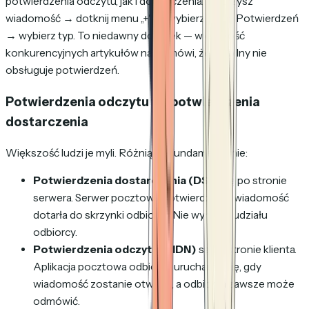
potwierdzenia odczytu, jak i dostarczenia. Tworzysz
wiadomość → dotknij menu „+" → wybierz ikonę Potwierdzeń
→ wybierz typ. To niedawny dodatek — większość
konkurencyjnych artykułów nadal mówi, że mobilny nie
obsługuje potwierdzeń.
Potwierdzenia odczytu vs. potwierdzenia
dostarczenia
Większość ludzi je myli. Różnią się fundamentalnie:
Potwierdzenia dostarczenia (DSN)
są po stronie
serwera. Serwer pocztowy potwierdza, że wiadomość
dotarła do skrzynki odbiorcy. Nie wymaga udziału
odbiorcy.
Potwierdzenia odczytu (MDN)
są po stronie klienta.
Aplikacja pocztowa odbiorcy uruchamia się, gdy
wiadomość zostanie otwarta, a odbiorca zawsze może
odmówić.