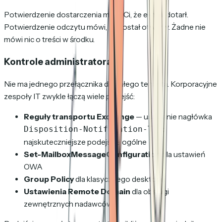
Potwierdzenie dostarczenia mówi Ci, że e-mail dotarł.
Potwierdzenie odczytu mówi, że został otwarty. Żadne nie
mówi nic o treści w środku.
Kontrole administratora
Nie ma jednego przełącznika dla całego tenanta. Korporacyjne
zespoły IT zwykle łączą wiele podejść:
Reguły transportu Exchange
— usuwanie nagłówka
to
Disposition-Notification-To
najskuteczniejsze podejście ogólne
Set-MailboxMessageConfiguration
dla ustawień
OWA
Group Policy
dla klasycznego desktopu
Ustawienia Remote Domain
dla obsługi
zewnętrznych nadawców