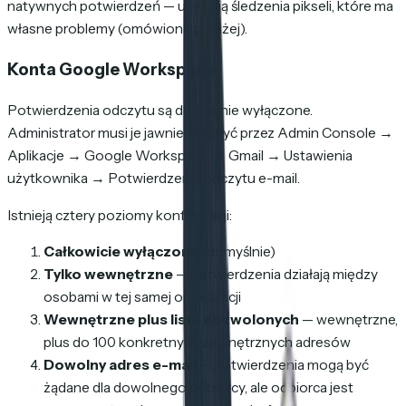
natywnych potwierdzeń — używają śledzenia pikseli, które ma
własne problemy (omówione poniżej).
Konta Google Workspace
Potwierdzenia odczytu są domyślnie wyłączone.
Administrator musi je jawnie włączyć przez Admin Console →
Aplikacje → Google Workspace → Gmail → Ustawienia
użytkownika → Potwierdzenia odczytu e-mail.
Istnieją cztery poziomy konfiguracji:
Całkowicie wyłączone
(domyślnie)
Tylko wewnętrzne
— potwierdzenia działają między
osobami w tej samej organizacji
Wewnętrzne plus lista dozwolonych
— wewnętrzne,
plus do 100 konkretnych zewnętrznych adresów
Dowolny adres e-mail
— potwierdzenia mogą być
żądane dla dowolnego odbiorcy, ale odbiorca jest