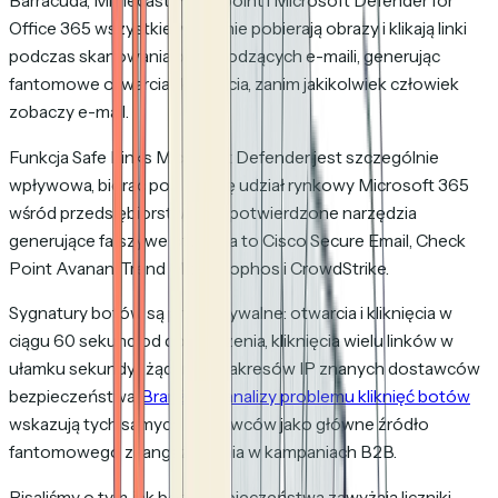
Barracuda, Mimecast, Proofpoint i Microsoft Defender for
Office 365 wszystkie wstępnie pobierają obrazy i klikają linki
podczas skanowania przychodzących e-maili, generując
fantomowe otwarcia i kliknięcia, zanim jakikolwiek człowiek
zobaczy e-mail.
Funkcja Safe Links Microsoft Defender jest szczególnie
wpływowa, biorąc pod uwagę udział rynkowy Microsoft 365
wśród przedsiębiorstw. Inne potwierdzone narzędzia
generujące fałszywe otwarcia to Cisco Secure Email, Check
Point Avanan, Trend Micro, Sophos i CrowdStrike.
Sygnatury botów są przewidywalne: otwarcia i kliknięcia w
ciągu 60 sekund od dostarczenia, kliknięcia wielu linków w
ułamku sekundy i żądania z zakresów IP znanych dostawców
bezpieczeństwa.
Branżowe analizy problemu kliknięć botów
wskazują tych samych dostawców jako główne źródło
fantomowego zaangażowania w kampaniach B2B.
Pisaliśmy o tym, jak boty bezpieczeństwa zawyżają liczniki