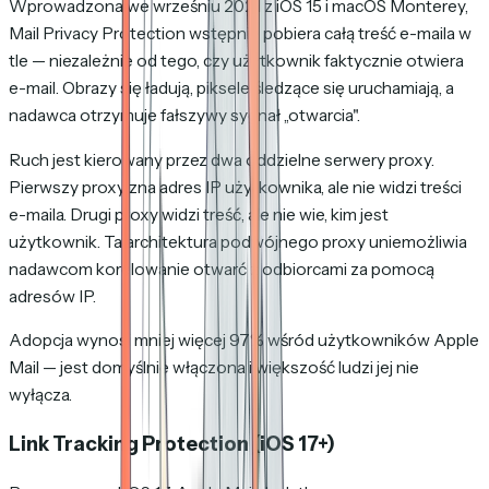
Wprowadzona we wrześniu 2021 z iOS 15 i macOS Monterey,
Mail Privacy Protection wstępnie pobiera całą treść e-maila w
tle — niezależnie od tego, czy użytkownik faktycznie otwiera
e-mail. Obrazy się ładują, piksele śledzące się uruchamiają, a
nadawca otrzymuje fałszywy sygnał „otwarcia".
Ruch jest kierowany przez dwa oddzielne serwery proxy.
Pierwszy proxy zna adres IP użytkownika, ale nie widzi treści
e-maila. Drugi proxy widzi treść, ale nie wie, kim jest
użytkownik. Ta architektura podwójnego proxy uniemożliwia
nadawcom korelowanie otwarć z odbiorcami za pomocą
adresów IP.
Adopcja wynosi mniej więcej 97% wśród użytkowników Apple
Mail — jest domyślnie włączona i większość ludzi jej nie
wyłącza.
Link Tracking Protection (iOS 17+)