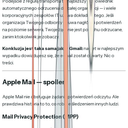
Podejście z regułą transportu to najbliższy odpowiednik
automatycznego odrzucenia dla całej organizacji — i wiele
korporacyjnych zespołów IT używa dokładnie tego. Jeśli
organizacja Twojego odbiorcy usuwa nagłówki potwierdzeń
na poziomie serwera, Twoje żądanie jest po cichu odrzucane,
zanim ktokolwiek je zobaczy.
Konkluzja jest taka sama jak w Gmail:
nawet w najlepszym
wypadku dowiadujesz się, że e-mail został otwarty. Nic o
treści.
Apple Mail — spoiler
Apple Mail nie obsługuje
żądania
potwierdzeń odczytu. Ale
prawdziwa historia to to, co robi ze śledzeniem
innych ludzi
.
Mail Privacy Protection (MPP)