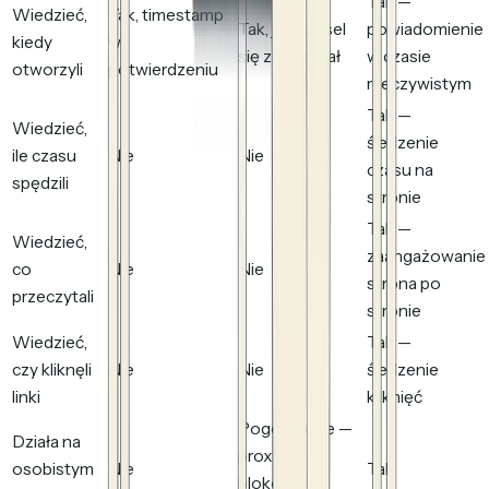
Tak —
Wiedzieć,
Tak, timestamp
Tak, jeśli piksel
powiadomienie
kiedy
w
się załadował
w czasie
otworzyli
potwierdzeniu
rzeczywistym
Tak —
Wiedzieć,
śledzenie
ile czasu
Nie
Nie
czasu na
spędzili
stronie
Tak —
Wiedzieć,
zaangażowanie
co
Nie
Nie
strona po
przeczytali
stronie
Wiedzieć,
Tak —
czy kliknęli
Nie
Nie
śledzenie
linki
kliknięć
Pogorszone —
Działa na
proxy,
osobistym
Nie
Tak
blokowanie