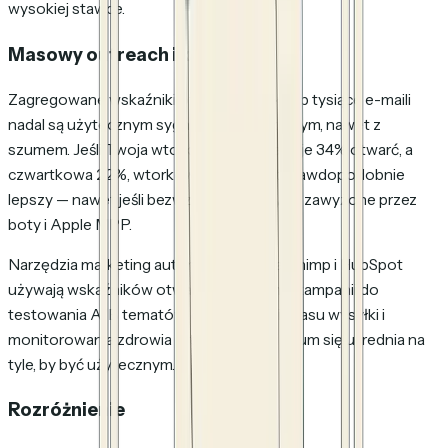
wysokiej stawce.
Masowy outreach i kampanie
Zagregowane wskaźniki otwarć na setki lub tysiące e-maili
nadal są użytecznym sygnałem kierunkowym, nawet z
szumem. Jeśli Twoja wtorkowa wysyłka daje 34% otwarć, a
czwartkowa 22%, wtorkowy termin jest prawdopodobnie
lepszy — nawet jeśli bezwzględne liczby są zawyżone przez
boty i Apple MPP.
Narzędzia marketing automation jak Mailchimp i HubSpot
używają wskaźników otwarć na poziomie kampanii do
testowania A/B tematów, optymalizacji czasu wysyłki i
monitorowania zdrowia listy. W tej skali szum się uśrednia na
tyle, by być użytecznym.
Rozróżnienie