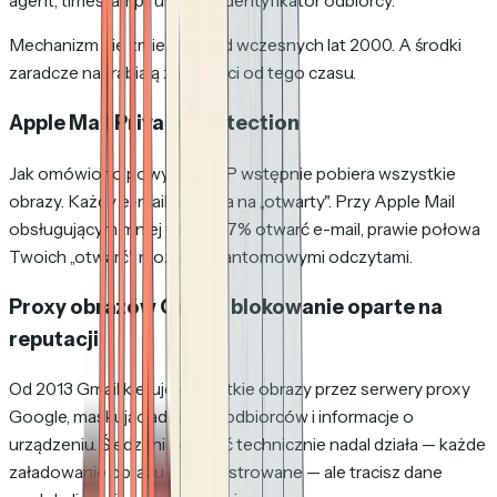
agent, timestamp i unikalny identyfikator odbiorcy.
Mechanizm nie zmienił się od wczesnych lat 2000. A środki
zaradcze nadrabiają zaległości od tego czasu.
Apple Mail Privacy Protection
Jak omówiono powyżej, MPP wstępnie pobiera wszystkie
obrazy. Każdy e-mail wygląda na „otwarty". Przy Apple Mail
obsługującym mniej więcej 47% otwarć e-mail, prawie połowa
Twoich „otwarć" może być fantomowymi odczytami.
Proxy obrazów Gmail i blokowanie oparte na
reputacji
Od 2013 Gmail kieruje wszystkie obrazy przez serwery proxy
Google, maskując adresy IP odbiorców i informacje o
urządzeniu. Śledzenie otwarć technicznie nadal działa — każde
załadowanie obrazu jest rejestrowane — ale tracisz dane