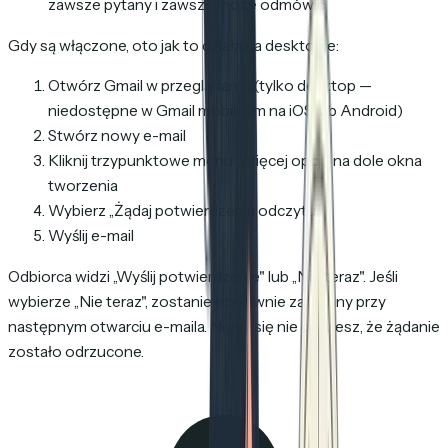
zawsze pytany i zawsze może odmówić
Gdy są włączone, oto jak to działa na desktopie:
Otwórz Gmail w przeglądarce (tylko desktop —
niedostępne w Gmail mobilnym na iOS lub Android)
Stwórz nowy e-mail
Kliknij trzypunktowe menu „Więcej opcji" na dole okna
tworzenia
Wybierz „Żądaj potwierdzenia odczytu"
Wyślij e-mail
Odbiorca widzi „Wyślij potwierdzenie" lub „Nie teraz". Jeśli
wybierze „Nie teraz", zostanie ponownie zapytany przy
następnym otwarciu e-maila. Nigdy się nie dowiesz, że żądanie
zostało odrzucone.