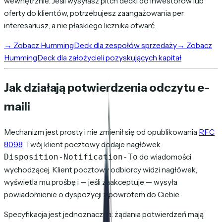
wewnętrznie. Jeśli wysyłasz pitch decki do inwestorów lub
oferty do klientów, potrzebujesz zaangażowania per
interesariusz, a nie płaskiego licznika otwarć.
→
Zobacz HummingDeck dla zespołów sprzedaży
→
Zobacz
HummingDeck dla założycieli pozyskujących kapitał
Jak działają potwierdzenia odczytu e-
maili
Mechanizm jest prosty i nie zmienił się od opublikowania
RFC
8098
. Twój klient pocztowy dodaje nagłówek
do wiadomości
Disposition-Notification-To
wychodzącej. Klient pocztowy odbiorcy widzi nagłówek,
wyświetla mu prośbę i — jeśli zaakceptuje — wysyła
powiadomienie o dyspozycji z powrotem do Ciebie.
Specyfikacja jest jednoznaczna: żądania potwierdzeń mają