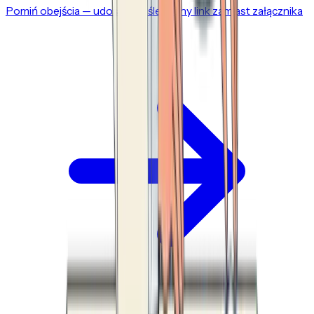
Pomiń obejścia — udostępnij śledzony link zamiast załącznika