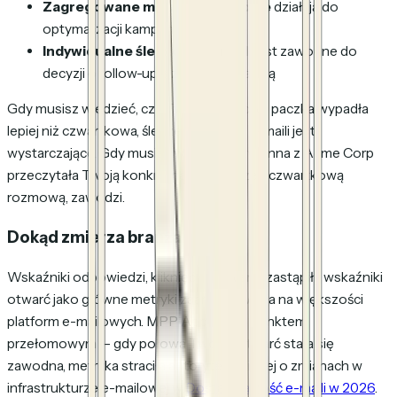
Zagregowane metryki e-mailowe
działają do
optymalizacji kampanii
Indywidualne śledzenie e-maili
jest zawodne do
decyzji o follow-upie z wysoką stawką
Gdy musisz wiedzieć, czy Twoja wtorkowa paczka wypadła
lepiej niż czwartkowa, śledzenie otwarć e-maili jest
wystarczające. Gdy musisz wiedzieć, czy
Anna z Acme Corp
przeczytała
Twoją konkretną ofertę
przed czwartkową
rozmową, zawodzi.
Dokąd zmierza branża
Wskaźniki odpowiedzi, kliknięć i konwersji zastąpiły wskaźniki
otwarć jako główne metryki zaangażowania na większości
platform e-mailowych. MPP Apple było punktem
przełomowym — gdy połowa Twoich otwarć stała się
zawodna, metryka straciła autorytet. Więcej o zmianach w
infrastrukturze e-mailowej w
Dostarczalność e-maili w 2026
.