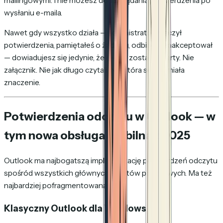
mailingowymi. I nie możesz dodać żądania potwierdzenia po
wysłaniu e-maila.
Nawet gdy wszystko działa — administrator włączył
potwierdzenia, pamiętałeś o żądaniu, odbiorca zaakceptował
— dowiadujesz się jedynie, że e-mail został otwarty. Nie
załącznik. Nie jak długo czytali. Nie która sekcja miała
znaczenie.
Potwierdzenia odczytu w Outlook — w
tym nowa obsługa mobilna z 2025
Outlook ma najbogatszą implementację potwierdzeń odczytu
spośród wszystkich głównych klientów pocztowych. Ma też
najbardziej pofragmentowaną.
Klasyczny Outlook dla Windows