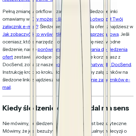
Pełną zmianę workflow z załączników na śledzone linki
omawiamy w
Czy możesz śledzić, czy ktoś otworzył Twój
załącznik e-mail?
. Śledzenie specyficzne dla ofert znajdziesz w
Jak zobaczyć, kto wyświetlił Twoją ofertę sprzedażową
. Jeśli
oceniasz, które narzędzia oferują naprawdę niezawodne
śledzenie, nasze
porównanie oprogramowania do śledzenia
ofert
zestawia wiodące opcje. Jeśli obecnie korzystasz z
DocSend, zobacz nasze
porównanie alternatyw dla DocSend
.
Instrukcję krok po kroku dotyczącą zamiany załączników na
śledzone linki znajdziesz na stronie
Śledzenie załączników e-
mail
.
Kiedy śledzenie e-maili nadal ma sens
Nie mówimy, że śledzenie otwarć e-maili jest bezużyteczne.
Mówimy, że jest bezużyteczne dla indywidualnych decyzji o