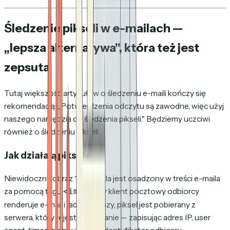
Śledzenie pikseli w e-mailach —
„lepsza alternatywa", która też jest
zepsuta
Tutaj większość artykułów o śledzeniu e-maili kończy się
rekomendacją: „Potwierdzenia odczytu są zawodne, więc użyj
naszego narzędzia do śledzenia pikseli." Będziemy uczciwi
również o śledzeniu pikseli.
Jak działają piksele
Niewidoczny obraz 1x1 piksela jest osadzony w treści e-maila
za pomocą tagu
. Gdy klient pocztowy odbiorcy
<img>
renderuje e-mail i ładuje obrazy, piksel jest pobierany z
serwera, który rejestruje żądanie — zapisując adres IP, user