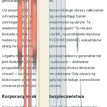
geolokalizacyjne i o urządzeniu.
Od sierpnia 2024 Gmail dodatkowo blokuje obrazy całkowicie
od nadawców z niską reputacją, wyświetlając baner
ostrzegawczy:
„Obrazy w tej wiadomości są ukryte. Ta
wiadomość może być podejrzana lub spam."
To nie jest
blokada ogólna — jest oparta na ML, na podstawie reputacji
nadawcy, uwierzytelniania SPF/DKIM/DMARC, wskaźników
skarg na spam i metryk zaangażowania.
Legalny marketing z dobrą reputacją nadawcy generalnie nie
jest dotknięty. Zimne e-maile outbound — dokładnie
przypadek użycia, w którym najbardziej chcesz śledzenia
otwarć — są nieproporcjonalnie uderzane. Gdy obrazy są
blokowane, piksel śledzący nigdy się nie ładuje, a prawdziwe
otwarcie przechodzi niezauważone.
Korporacyjne skanery bezpieczeństwa