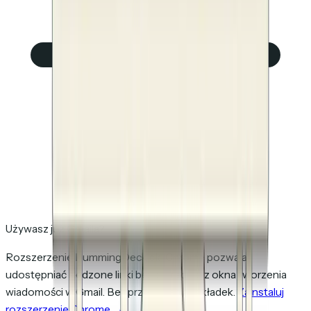
Używasz już Gmaila?
Rozszerzenie HummingDeck dla Chrome pozwala
udostępniać śledzone linki bezpośrednio z okna tworzenia
wiadomości w Gmail. Bez przełączania zakładek.
Zainstaluj
rozszerzenie Chrome →