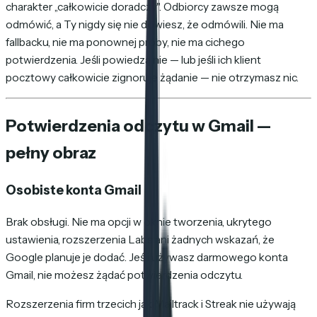
charakter „całkowicie doradczy". Odbiorcy zawsze mogą
odmówić, a Ty nigdy się nie dowiesz, że odmówili. Nie ma
fallbacku, nie ma ponownej próby, nie ma cichego
potwierdzenia. Jeśli powiedzą nie — lub jeśli ich klient
pocztowy całkowicie zignoruje żądanie — nie otrzymasz nic.
Potwierdzenia odczytu w Gmail —
pełny obraz
Osobiste konta Gmail
Brak obsługi. Nie ma opcji w oknie tworzenia, ukrytego
ustawienia, rozszerzenia Labs ani żadnych wskazań, że
Google planuje je dodać. Jeśli używasz darmowego konta
Gmail, nie możesz żądać potwierdzenia odczytu.
Rozszerzenia firm trzecich jak Mailtrack i Streak nie używają