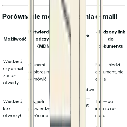
Porównanie metod śledzenia e-maili
Potwierdzenia
Śledzony link
Śledzenie
Możliwość
odczytu
do
pikseli
(MDN)
dokumentu
Czasami —
Wiedzieć,
blokowane
Czasami —
N/A — śledzi
czy e-mail
przez Apple
odbiorca może
dokument, nie
został
MPP, Gmail,
odmówić
e-mail
otwarty
skanery
bezpieczeństwa
Przybliżone —
Wiedzieć,
Tak, jeśli
Tak — po
IP/user agent,
kto
potwierdzenie
imieniu i e-
maskowane
otworzył
zwrócone
mailu
przez proxy