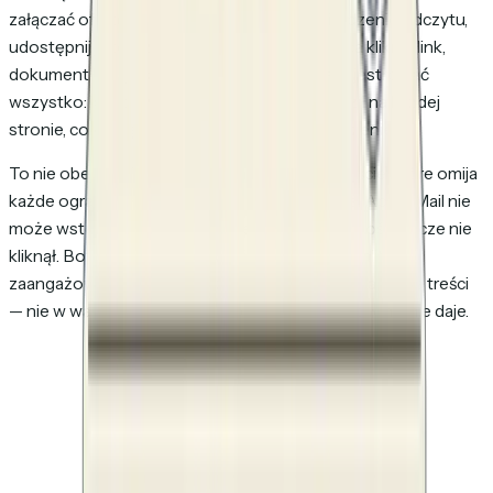
załączać ofertę do e-maila i liczyć na potwierdzenie odczytu,
udostępnij ją przez śledzony link. Gdy odbiorca kliknie link,
dokument ładuje się z serwera, który może rejestrować
wszystko: kto otworzył, kiedy, ile czasu spędził na każdej
stronie, co kliknął i czy wrócił po kolejne spojrzenie.
To nie obejście. To fundamentalnie inne podejście, które omija
każde ograniczenie omówione w tym artykule. Apple Mail nie
może wstępnie pobrać dokumentu, którego ktoś jeszcze nie
kliknął. Boty bezpieczeństwa nie wypełniają analityki
zaangażowania. A ponieważ śledzenie żyje w warstwie treści
— nie w warstwie e-maila — blokowanie obrazów nic nie daje.