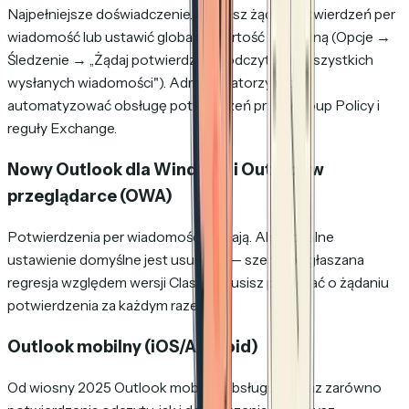
Najpełniejsze doświadczenie. Możesz żądać potwierdzeń per
wiadomość lub ustawić globalną wartość domyślną (Opcje →
Śledzenie → „Żądaj potwierdzenia odczytu dla wszystkich
wysłanych wiadomości"). Administratorzy mogą
automatyzować obsługę potwierdzeń przez Group Policy i
reguły Exchange.
Nowy Outlook dla Windows i Outlook w
przeglądarce (OWA)
Potwierdzenia per wiadomość działają. Ale globalne
ustawienie domyślne jest usunięte — szeroko zgłaszana
regresja względem wersji Classic. Musisz pamiętać o żądaniu
potwierdzenia za każdym razem.
Outlook mobilny (iOS/Android)
Od wiosny 2025 Outlook mobilny obsługuje teraz zarówno