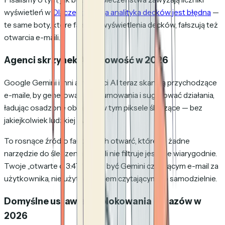
wyświetleń w
Dlaczego Twoja analityka decków jest błędna
—
te same boty, które fałszują wyświetlenia decków, fałszują też
otwarcia e-maili.
Agenci skrzynek AI — nowość w 2026
Google Gemini i inni asystenci AI teraz skanują przychodzące
e-maile, by generować podsumowania i sugerować działania,
ładując osadzone obrazy — w tym piksele śledzące — bez
jakiejkolwiek ludzkiej uwagi.
To rosnące źródło fałszywych otwarć, którego żadne
narzędzie do śledzenia e-maili nie filtruje jeszcze wiarygodnie.
Twoje „otwarte o 3:47" może być Gemini czytającym e-mail za
użytkownika, nie użytkownikiem czytającym go samodzielnie.
Domyślne ustawienia blokowania obrazów w
2026