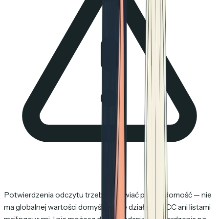
Potwierdzenia odczytu trzeba ustawiać per wiadomość — nie
ma globalnej wartości domyślnej. Nie działają z BCC ani listami