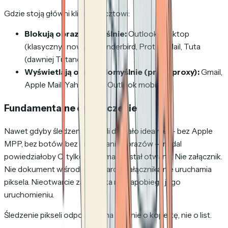
Gdzie stoją główni klienci pocztowi:
Blokują obrazy domyślnie:
Outlook desktop
(klasyczny i nowy), Thunderbird, Proton Mail, Tuta
(dawniej Tutanota)
Wyświetlają obrazy domyślnie (przez proxy):
Gmail,
Apple Mail, Yahoo Mail, Outlook mobilny
Fundamentalne ograniczenie
Nawet gdyby śledzenie pikseli działało idealnie — bez Apple
MPP, bez botów, bez blokowania obrazów — nadal
powiedziałoby Ci tylko, że
e-mail
został otwarty. Nie załącznik.
Nie dokument w środku. Otwarcie załącznika nie uruchamia
piksela. Nieotwarcie załącznika nie zapobiega jego
uruchomieniu.
Śledzenie pikseli odpowiada na pytanie o kopertę, nie o list.