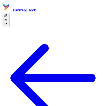
HummingDeck
PL