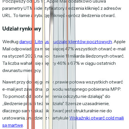
Począwszy od iOS 17, Apple Mail dodatkowo usuwa
parametry UTM i identyfikatory śledzenia kliknięć z adresów
URL. To łamie atrybucję kliknięć oprócz śledzenia otwarć.
Udział rynkowy
Według
danych Litmus o udziale klientów pocztowych
, Apple
Mail odpowiada za mniej więcej 47% wszystkich otwarć e-mail
na styczeń 2026, na podstawie 1,1 miliarda śledzonych otwarć.
Ta liczba wahała się między 46% a 67% w ciągu ostatnich
dwunastu miesięcy.
Nawet przy dolnej granicy, prawie połowa wszystkich otwarć
e-mail jest zawodna z powodu wstępnego pobierania MPP.
To pomost od „potwierdzenia odczytu nie działają" do
„śledzenie pikseli też nie działa". Szersze uzasadnienie,
dlaczego sam wskaźnik otwarć jest strukturalnie nie do
uratowania, znajdziesz w artykule
Wskaźniki otwarć cold maili
są martwe
.