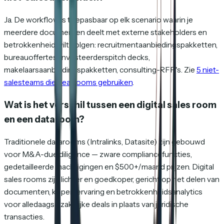
Ja. De workflow is toepasbaar op elk scenario waarin je
meerdere documenten deelt met externe stakeholders en
betrokkenheid wilt volgen: recruitmentaanbiedingspakketten,
bureauoffertes, investeerderspitch decks,
makelaarsaanbiedingspakketten, consulting-RFP's. Zie
5 niet-
salesteams die deal rooms gebruiken
.
Wat is het verschil tussen een digital sales room
en een dataroom?
Traditionele datarooms (Intralinks, Datasite) zijn gebouwd
voor M&A-due diligence — zware compliancefuncties,
gedetailleerde machtigingen en $500+/maand prijzen. Digital
sales rooms zijn lichter en goedkoper, gericht op het delen van
documenten, koperservaring en betrokkenheidsanalytics
voor alledaagse zakelijke deals in plaats van juridische
transacties.