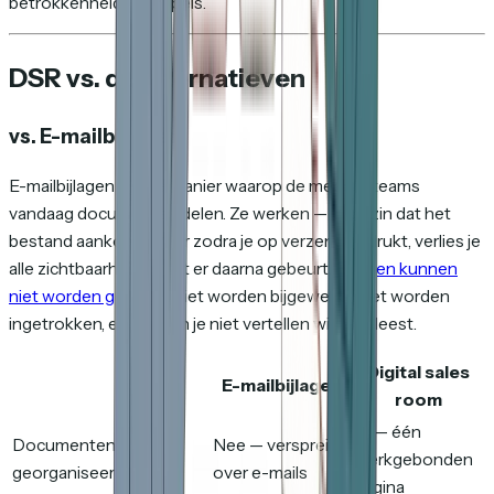
betrokkenheidsdrempels.
DSR vs. de alternatieven
vs. E-mailbijlagen
E-mailbijlagen zijn de manier waarop de meeste teams
vandaag documenten delen. Ze werken — in de zin dat het
bestand aankomt. Maar zodra je op verzenden drukt, verlies je
alle zichtbaarheid in wat er daarna gebeurt.
Bijlagen kunnen
niet worden gevolgd
, niet worden bijgewerkt, niet worden
ingetrokken, en kunnen je niet vertellen wie wat leest.
Digital sales
E-mailbijlagen
room
Ja — één
Documenten
Nee — verspreid
merkgebonden
georganiseerd
over e-mails
pagina