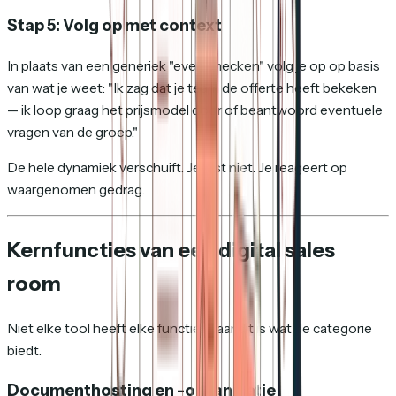
Stap 5: Volg op met context
In plaats van een generiek "even checken" volg je op op basis
van wat je weet: "Ik zag dat je team de offerte heeft bekeken
— ik loop graag het prijsmodel door of beantwoord eventuele
vragen van de groep."
De hele dynamiek verschuift. Je gist niet. Je reageert op
waargenomen gedrag.
Kernfuncties van een digital sales
room
Niet elke tool heeft elke functie, maar dit is wat de categorie
biedt.
Documenthosting en -organisatie