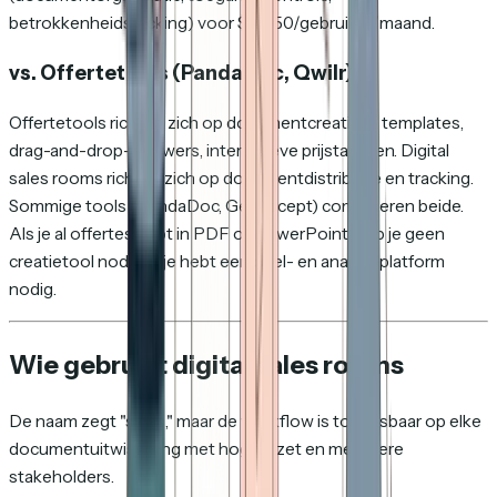
betrokkenheidsracking) voor $10–50/gebruiker/maand.
vs. Offertetools (PandaDoc, Qwilr)
Offertetools richten zich op document
creatie
— templates,
drag-and-drop-bouwers, interactieve prijstabellen. Digital
sales rooms richten zich op document
distributie
en
tracking
.
Sommige tools (PandaDoc, GetAccept) combineren beide.
Als je al offertes hebt in PDF of PowerPoint, heb je geen
creatietool nodig — je hebt een deel- en analyseplatform
nodig.
Wie gebruikt digital sales rooms
De naam zegt "sales," maar de workflow is toepasbaar op elke
documentuitwisseling met hoge inzet en meerdere
stakeholders.