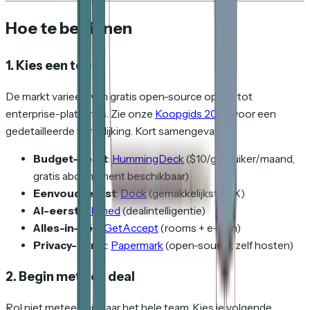
Hoe te beginnen
1. Kies een tool
De markt varieert van gratis open-source opties tot
enterprise-platforms. Zie onze
Koopgids 2026
voor een
gedetailleerde vergelijking. Kort samengevat:
Budget-eerst
:
HummingDeck
($10/gebruiker/maand,
gratis abonnement beschikbaar)
Eenvoud-eerst
:
Dock
(gemakkelijkste UX)
AI-eerst
:
Aligned
(dealintelligentie)
Alles-in-één
:
GetAccept
(rooms + e-sign)
Privacy-eerst
:
Papermark
(open-source, zelf hosten)
2. Begin met één deal
Rol niet meteen uit naar het hele team. Kies je volgende