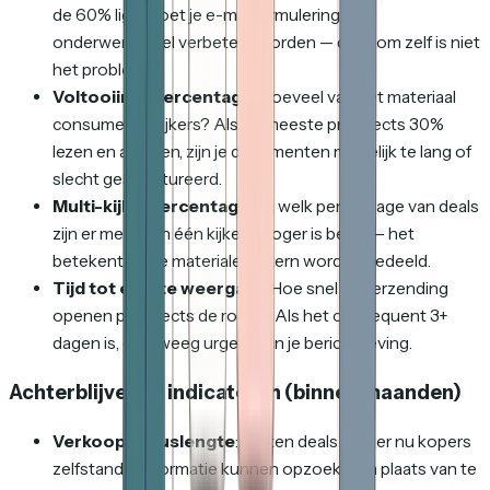
de 60% ligt, moet je e-mailformulering of
onderwerpregel verbeterd worden — de room zelf is niet
het probleem.
Voltooiingspercentage
: Hoeveel van het materiaal
consumeren kijkers? Als de meeste prospects 30%
lezen en afhaken, zijn je documenten mogelijk te lang of
slecht gestructureerd.
Multi-kijkerpercentage
: Bij welk percentage van deals
zijn er meer dan één kijker? Hoger is beter — het
betekent dat je materialen intern worden gedeeld.
Tijd tot eerste weergave
: Hoe snel na verzending
openen prospects de room? Als het consequent 3+
dagen is, overweeg urgentie in je berichtgeving.
Achterblijvende indicatoren (binnen maanden)
Verkoopcycluslengte
: Sluiten deals sneller nu kopers
zelfstandig informatie kunnen opzoeken in plaats van te