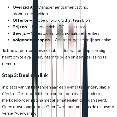
Overzicht
— Managementsamenvatting,
productdemovideo
Offerte
— Scope of work, tijdlijn, teambio's
Prijzen
— Prijsoverzicht, ROI-calculator
Bewijs
— Casestudies, testimonials, referenties
Volgende stappen
— Contract, gezamenlijk actieplan
Je bouwt een self-service hub — alles wat de koper nodig
heeft om te evalueren, intern te delen en een beslissing te
nemen.
Stap 3: Deel één link
In plaats van vijf bestanden aan een e-mail te hangen, plak je
één link. De koper klikt erop en ziet een overzichtelijke,
merkgebonden pagina met al je materialen georganiseerd.
Geen downloads nodig. Geen "welk bestand was de nieuwste
versie?"-verwarring.