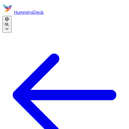
HummingDeck
NL