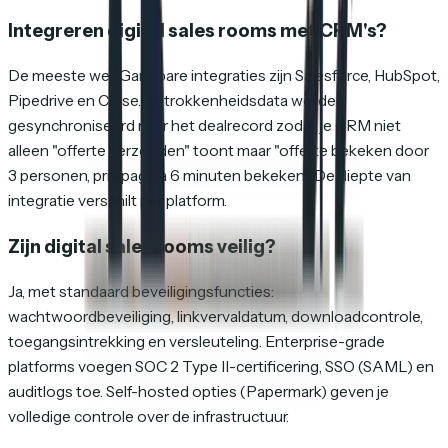
Integreren digital sales rooms met CRM's?
De meeste wel. Gangbare integraties zijn Salesforce, HubSpot,
Pipedrive en Close. Betrokkenheidsdata worden
gesynchroniseerd naar het dealrecord zodat je CRM niet
alleen "offerte verzonden" toont maar "offerte bekeken door
3 personen, prijspagina 6 minuten bekeken." De diepte van
integratie verschilt per platform.
Zijn digital sales rooms veilig?
Ja, met standaard beveiligingsfuncties:
wachtwoordbeveiliging, linkvervaldatum, downloadcontrole,
toegangsintrekking en versleuteling. Enterprise-grade
platforms voegen SOC 2 Type II-certificering, SSO (SAML) en
auditlogs toe. Self-hosted opties (Papermark) geven je
volledige controle over de infrastructuur.