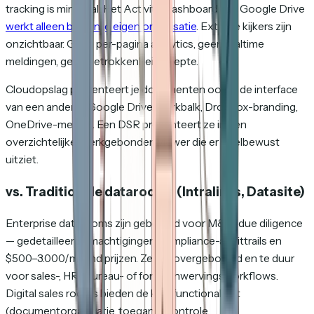
tracking is minimaal. Het Activity Dashboard van Google Drive
werkt alleen binnen je eigen organisatie
. Externe kijkers zijn
onzichtbaar. Geen per-pagina analytics, geen realtime
meldingen, geen betrokkenheidsdiepte.
Cloudopslag presenteert je documenten ook in de interface
van een ander — Google Drive-werkbalk, Dropbox-branding,
OneDrive-menu's. Een DSR presenteert ze in een
overzichtelijke, merkgebonden viewer die er doelbewust
uitziet.
vs. Traditionele datarooms (Intralinks, Datasite)
Enterprise datarooms zijn gebouwd voor M&A-due diligence
— gedetailleerde machtigingen, compliance-audittrails en
$500–3.000/maand prijzen. Ze zijn overgebouwd en te duur
voor sales-, HR-, bureau- of fondsenwervingsworkflows.
Digital sales rooms bieden de kernfunctionaliteit
(documentorganisatie, toegangscontrole,