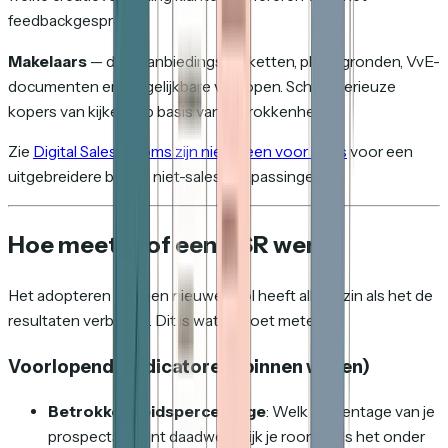
feedbackgesprek.
Makelaars
— deel aanbiedingspakketten, plattegronden, VvE-
documenten en vergelijkbare verkopen. Scheid serieuze
kopers van kijkers op basis van betrokkenheid.
Zie
Digital Sales Rooms zijn niet alleen voor sales
voor een
uitgebreidere blik op niet-sales-toepassingen.
Hoe meet je of een DSR werkt
Het adopteren van een nieuwe tool heeft alleen zin als het de
resultaten verbetert. Dit is wat je moet meten.
Voorlopende indicatoren (binnen weken)
Betrokkenheidspercentage
: Welk percentage van je
prospects opent daadwerkelijk je room? Als het onder