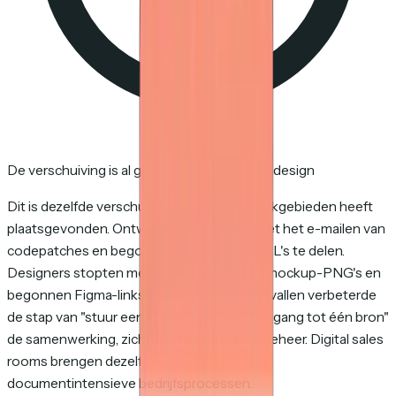
De verschuiving is al gebeurd voor code en design
Dit is dezelfde verschuiving die in andere vakgebieden heeft
plaatsgevonden. Ontwikkelaars stopten met het e-mailen van
codepatches en begonnen pull request-URL's te delen.
Designers stopten met het bijvoegen van mockup-PNG's en
begonnen Figma-links te delen. In beide gevallen verbeterde
de stap van "stuur een kopie" naar "deel toegang tot één bron"
de samenwerking, zichtbaarheid en versiebeheer. Digital sales
rooms brengen dezelfde verschuiving naar
documentintensieve bedrijfsprocessen.