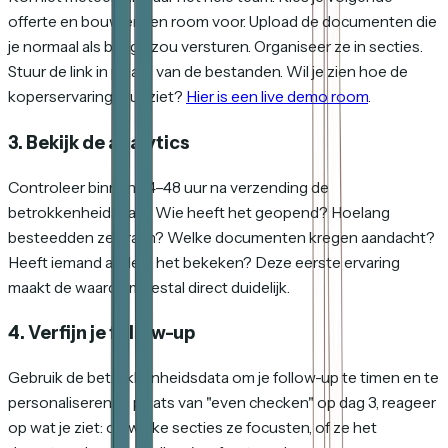
offerte en bouw er een room voor. Upload de documenten die
je normaal als bijlage zou versturen. Organiseer ze in secties.
Stuur de link in plaats van de bestanden. Wil je zien hoe de
koperservaring eruitziet?
Hier is een live demo room
.
3. Bekijk de analytics
Controleer binnen 24–48 uur na verzending de
betrokkenheidsdata. Wie heeft het geopend? Hoelang
besteedden ze eraan? Welke documenten kregen aandacht?
Heeft iemand anders het bekeken? Deze eerste ervaring
maakt de waarde meestal direct duidelijk.
4. Verfijn je follow-up
Gebruik de betrokkenheidsdata om je follow-up te timen en te
personaliseren. In plaats van "even checken" op dag 3, reageer
op wat je ziet: op welke secties ze focusten, of ze het