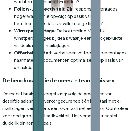
wachten op e-mailantwoorden?
Follow-upeffectiviteit
: Zijn responspercentages
hoger wanneer je opvolgt op basis van
betrokkenheidsdata vs. willekeurige timing?
Winstpercentage
: De bottomline. Vergelijk
winstpercentages bij deals waar je een DSR gebruikte
vs. deals met e-mailbijlagen.
Offertekwaliteit
: Verbeteren voltooiingspercentages
naarmate je je documenten optimaliseert op basis van
afhaakdata?
De benchmark die de meeste teams missen
De meest bruikbare vergelijking: volg de prestaties van
dezelfde salesmedewerker gedurende één kwartaal met e-
mailbijlagen, vervolgens één kwartaal met een DSR. Controleer
voor dealgrootte en leadkwaliteit. Het verschil is meestal
duidelijk binnen 20 deals.