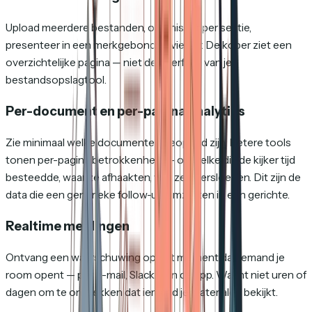
Upload meerdere bestanden, organiseer per sectie,
presenteer in een merkgebonden viewer. De koper ziet een
overzichtelijke pagina — niet de interface van je
bestandsopslagtool.
Per-document en per-pagina analytics
Zie minimaal welke documenten geopend zijn. Betere tools
tonen per-pagina betrokkenheid — op welke dia de kijker tijd
besteedde, waar ze afhaakten, wat ze oversloegen. Dit zijn de
data die een generieke follow-up omzetten in een gerichte.
Realtime meldingen
Ontvang een waarschuwing op het moment dat iemand je
room opent — per e-mail, Slack of in de app. Wacht niet uren of
dagen om te ontdekken dat iemand je materialen bekijkt.