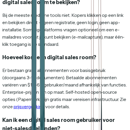
digital sales room te bekijken?
Bij de meeste moderne tools niet. Kopers klikken op een link
en bekijken direct — geen registratie, geen login, geen app-
installatie. Sommige platforms vragen optioneel om een e-
mailadres voordat je kunt bekijken (e-mailcapture), maar één-
klik toegang is de standaard.
Hoeveel kost een digital sales room?
Er bestaan gratis abonnementen voor basisgebruik
(doorgaans 3–10 documenten). Betaalde abonnementen
variëren van $10–65/gebruiker/maand afhankelijk van functies.
Enterprise-prijzen zijn op maat. Self-hosted open-source
opties (Papermark) zijn gratis maar vereisen infrastructuur. Zie
onze
prijsvergelijking
voor details.
Kan ik een digital sales room gebruiken voor
niet-salesdoeleinden?