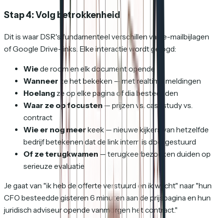
Stap 4: Volg betrokkenheid
Dit is waar DSR's fundamenteel verschillen van e-mailbijlagen
of Google Drive-links. Elke interactie wordt gelogd:
Wie
de room en elk document opende
Wanneer
ze het bekeken — met realtime meldingen
Hoelang
ze op elke pagina of dia besteedden
Waar ze op focusten
— prijzen vs. casestudy vs.
contract
Wie er nog meer
keek — nieuwe kijkers van hetzelfde
bedrijf betekenen dat de link intern is doorgestuurd
Of ze terugkwamen
— terugkeerbezoeken duiden op
serieuze evaluatie
Je gaat van "ik heb de offerte verstuurd en ik wacht" naar "hun
CFO besteedde gisteren 6 minuten aan de prijspagina en hun
juridisch adviseur opende vanmorgen het contract."