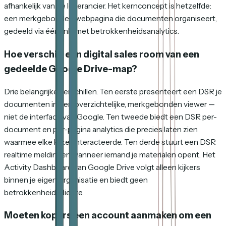
afhankelijk van de leverancier. Het kernconcept is hetzelfde:
een merkgebonden webpagina die documenten organiseert,
gedeeld via één link, met betrokkenheidsanalytics.
Hoe verschilt een digital sales room van een
gedeelde Google Drive-map?
Drie belangrijke verschillen. Ten eerste presenteert een DSR je
documenten in een overzichtelijke, merkgebonden viewer —
niet de interface van Google. Ten tweede biedt een DSR per-
document en per-pagina analytics die precies laten zien
waarmee elke kijker interacteerde. Ten derde stuurt een DSR
realtime meldingen wanneer iemand je materialen opent. Het
Activity Dashboard van Google Drive volgt alleen kijkers
binnen je eigen organisatie en biedt geen
betrokkenheidsdiepte.
Moeten kopers een account aanmaken om een