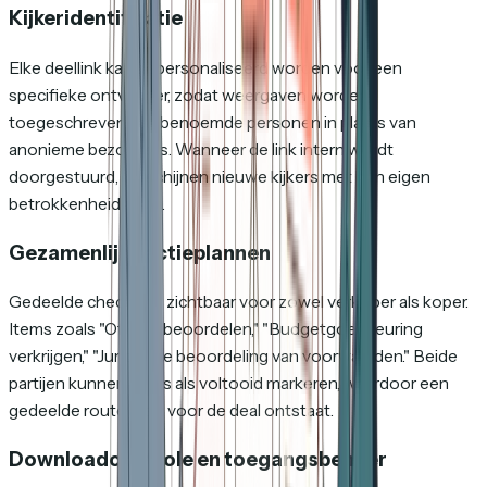
Kijkeridentificatie
Elke deellink kan gepersonaliseerd worden voor een
specifieke ontvanger, zodat weergaven worden
toegeschreven aan benoemde personen in plaats van
anonieme bezoekers. Wanneer de link intern wordt
doorgestuurd, verschijnen nieuwe kijkers met hun eigen
betrokkenheidsdata.
Gezamenlijke actieplannen
Gedeelde checklists zichtbaar voor zowel verkoper als koper.
Items zoals "Offerte beoordelen," "Budgetgoedkeuring
verkrijgen," "Juridische beoordeling van voorwaarden." Beide
partijen kunnen items als voltooid markeren, waardoor een
gedeelde routekaart voor de deal ontstaat.
Downloadcontrole en toegangsbeheer