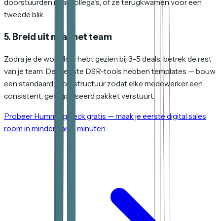
doorstuurden naar collega's, of ze terugkwamen voor een
tweede blik.
5. Breid uit naar het team
Zodra je de workflow hebt gezien bij 3–5 deals, betrek de rest
van je team. De meeste DSR-tools hebben templates — bouw
een standaard roomstructuur zodat elke medewerker een
consistent, georganiseerd pakket verstuurt.
Probeer HummingDeck gratis — maak je eerste digital sales
room in minder dan 5 minuten.