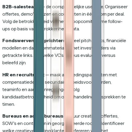
B2B-salesteams
— de oorspronkelijke use case. Organiseer
offertes, demo's, prijzen en contracten in één room per deal.
Volg de betrokkenheid van het inkoopcomité. Time follow-
ups op basis van betrokkenheidsdata.
Fondswervende oprichters
— deel pitch decks, financiële
modellen en dataroommaterialen met investeerders via
getrackte links. Zie welke VC's serieus evalueren versus
beleefd zijn.
HR en recruitment
— maak aanbiedingspakketten met
compensatiedetails, secundaire arbeidsvoorwaarden,
teaminfo en aandelenregelingen. Volg
kandidaatbetrokkenheid om onderhandelingsgesprekken te
timen.
Bureaus en adviesbureaus
— stuur creatieve offertes,
SOW's en contracten in georganiseerde rooms. Identificeer
welke creatieve richting klanten prefereren vóór het