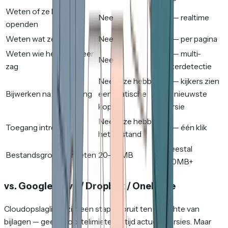
Weten of ze het
Nee
Ja — realtime
openden
Weten wat ze lazen
Nee
Ja — per pagina
Weten wie het nog meer
Ja — multi-
Nee
zag
kijkerdetectie
Nee — ze hebben
Ja — kijkers zien
Bijwerken na verzending
een statische
de nieuwste
kopie
versie
Nee — ze hebben
Toegang intrekken
Ja — één klik
het bestand
Meestal
Bestandsgroottelimieten
20–25MB
100MB+
vs. Google Drive / Dropbox / OneDrive
Cloudopslaglinks zijn een stap vooruit ten opzichte van
bijlagen — geen groottelimieten, altijd actuele versies. Maar