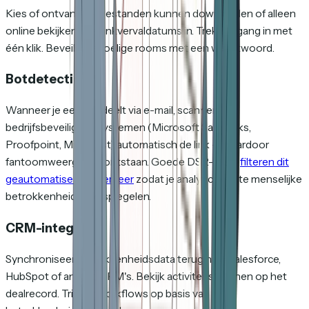
Kies of ontvangers bestanden kunnen downloaden of alleen
online bekijken. Stel linkvervaldatums in. Trek toegang in met
één klik. Beveilig gevoelige rooms met een wachtwoord.
Botdetectie
Wanneer je een link deelt via e-mail, scannen
bedrijfsbeveiligingssystemen (Microsoft SafeLinks,
Proofpoint, Mimecast) automatisch de link — waardoor
fantoomweergaven ontstaan. Goede DSR-tools
filteren dit
geautomatiseerde verkeer
zodat je analytics echte menselijke
betrokkenheid weerspiegelen.
CRM-integratie
Synchroniseer betrokkenheidsdata terug naar Salesforce,
HubSpot of andere CRM's. Bekijk activiteitstijdlijnen op het
dealrecord. Trigger workflows op basis van