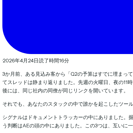
·
2026年4月24日
·
読了時間16分
3か月前、ある見込み客から「Q2の予算はすでに埋まっ
てスレッドは静まり返りました。先週の火曜日、夜の11
後には、同じ社内の同僚が同じリンクを開いています。
それでも、あなたのスタックの中で誰かを起こしたツー
シグナルはドキュメントトラッカーの中にありました。
う判断はAEの頭の中にありました。この3つは、互いに