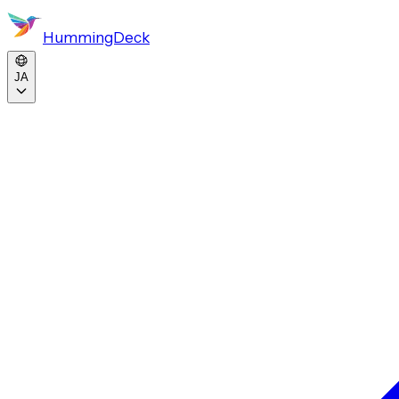
HummingDeck
JA