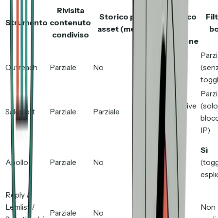
Trigger
Rivisita
Storico per
automatico
Fil
Strumento
contenuto
asset (mesi)
di
b
condiviso
riattivazione
Parzi
Outreach
Parziale
No
No
(sen
togg
Parzi
Parziale (Live
(solo
Salesloft
Parziale
Parziale
Feed)
bloc
IP)
Parziale
Sì
(regola
Apollo
Parziale
No
(tog
«aperto N
espli
volte»)
Reply /
Lemlist /
Non
Parziale
No
No