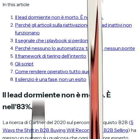
In this article
Il lead dormiente non è morto. È nell'83%.
Perché gli articoli sulla riattivazione dei lead inattivi non
funzionano
Il segnale che i playbook si perdono
Perché nessuno lo automatizza: tre silos, nessun ponte
Il framework di tiering dell'intento
Gli script
Come rendere operativo tutto questo
Il silenzio è una fase, non un esito
Il lead dormiente non è morto. È
nell'83%.
La ricerca di Gartner del 2020 sul percorso d'acquisto B2B (
5
Ways the Shift in B2B Buying Will Reconfigure B2B Selling
) ha
messo un numero su qualcosa che ogni venditore esperto