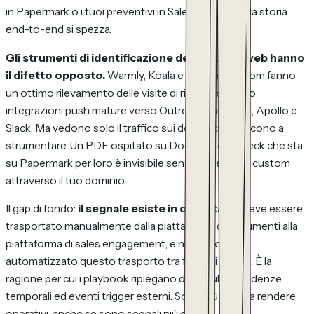
in Papermark o i tuoi preventivi in Salesforce CPQ, la storia
end-to-end si spezza.
Gli strumenti di identificazione dei visitatori web hanno
il difetto opposto.
Warmly, Koala e Common Room fanno
un ottimo rilevamento delle visite di ritorno e hanno
integrazioni push mature verso Outreach, Salesloft, Apollo e
Slack. Ma vedono solo il traffico sui domini che riescono a
strumentare. Un PDF ospitato su DocSend o un deck che sta
su Papermark per loro è invisibile senza un redirect custom
attraverso il tuo dominio.
Il gap di fondo:
il segnale esiste in ogni stack
. Deve essere
trasportato manualmente dalla piattaforma di documenti alla
piattaforma di sales engagement, e nessuno ha
automatizzato questo trasporto tra formati diversi. È la
ragione per cui i playbook ripiegano di default su cadenze
temporali ed eventi trigger esterni. Sono più facili da rendere
operativi, anche se sono segnali più deboli.