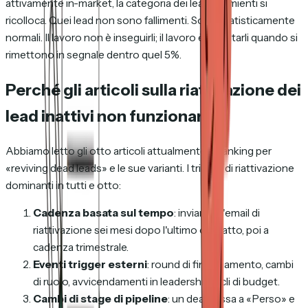
attivamente in-market, la categoria dei lead dormienti si
ricolloca. Quei lead non sono fallimenti. Sono statisticamente
normali. Il lavoro non è
inseguirli
; il lavoro è
ascoltarli
quando si
rimettono in segnale dentro quel 5%.
Perché gli articoli sulla riattivazione dei
lead inattivi non funzionano
Abbiamo letto gli otto articoli attualmente in ranking per
«reviving dead leads» e le sue varianti. I trigger di riattivazione
dominanti in tutti e otto:
Cadenza basata sul tempo
: inviare un'email di
riattivazione sei mesi dopo l'ultimo contatto, poi a
cadenza trimestrale.
Eventi trigger esterni
: round di finanziamento, cambi
di ruolo, avvicendamenti in leadership, cicli di budget.
Cambi di stage di pipeline
: un deal passa a «Perso» e