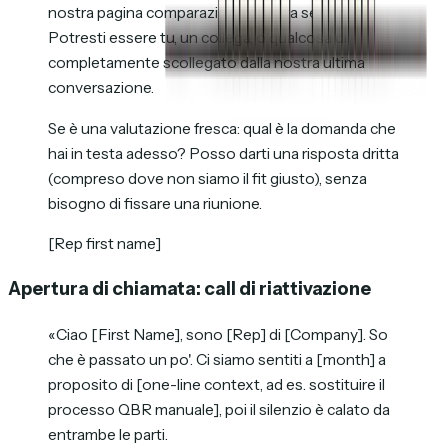
nostra pagina comparazione questa settimana.
Potresti essere tu, un collega, o qualcosa di
completamente scollegato dalla nostra ultima
conversazione.
Se
è
una valutazione fresca: qual è la domanda che
hai in testa adesso? Posso darti una risposta dritta
(compreso dove non siamo il fit giusto), senza
bisogno di fissare una riunione.
[Rep first name]
Apertura di chiamata: call di riattivazione
«Ciao [First Name], sono [Rep] di [Company]. So
che è passato un po'. Ci siamo sentiti a [month] a
proposito di [one-line context, ad es. sostituire il
processo QBR manuale], poi il silenzio è calato da
entrambe le parti.