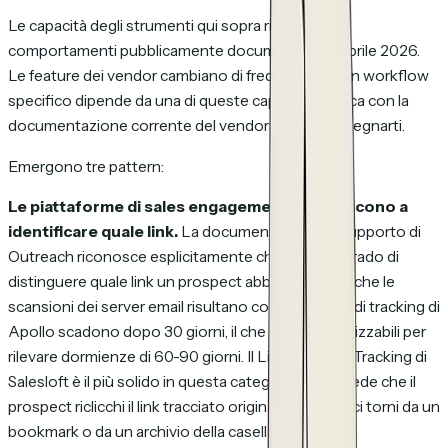
Le capacità degli strumenti qui sopra riflettono
comportamenti pubblicamente documentati ad aprile 2026.
Le feature dei vendor cambiano di frequente; se un workflow
specifico dipende da una di queste capacità, verifica con la
documentazione corrente del vendor prima di impegnarti.
Emergono tre pattern:
Le piattaforme di sales engagement non riescono a
identificare quale link.
La documentazione di supporto di
Outreach riconosce esplicitamente che non è in grado di
distinguere quale link un prospect abbia cliccato e che le
scansioni dei server email risultano come clic. I link di tracking di
Apollo scadono dopo 30 giorni, il che li rende inutilizzabili per
rilevare dormienze di 60-90 giorni. Il Live Website Tracking di
Salesloft è il più solido in questa categoria ma richiede che il
prospect riclicchi il link tracciato originale, non che ci torni da un
bookmark o da un archivio della casella.