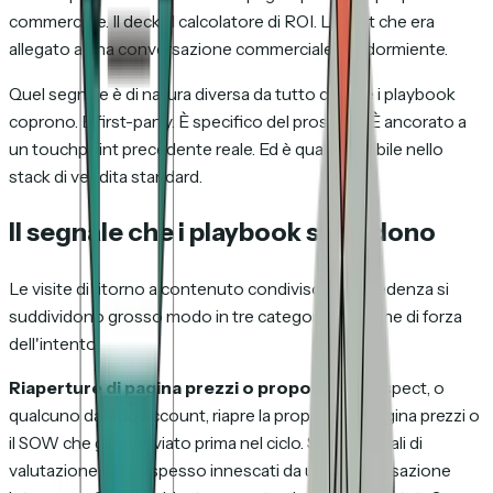
commerciale. Il deck. Il calcolatore di ROI. L'asset che era
allegato a una conversazione commerciale ora dormiente.
Quel segnale è di natura diversa da tutto ciò che i playbook
coprono. È first-party. È specifico del prospect. È ancorato a
un touchpoint precedente reale. Ed è quasi invisibile nello
stack di vendita standard.
Il segnale che i playbook si perdono
Le visite di ritorno a contenuto condiviso in precedenza si
suddividono grosso modo in tre categorie, in ordine di forza
dell'intento:
Riaperture di pagina prezzi o proposta.
Il prospect, o
qualcuno dal suo account, riapre la proposta, la pagina prezzi o
il SOW che gli hai inviato prima nel ciclo. Sono segnali di
valutazione attiva, spesso innescati da una conversazione