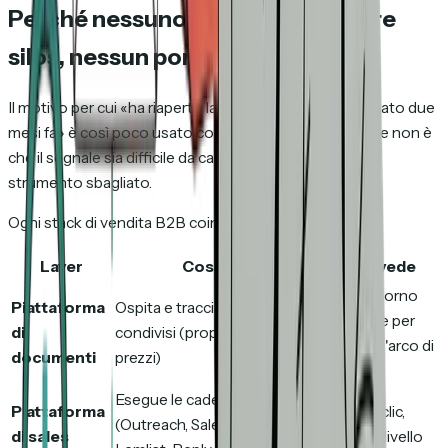
Perché nessuno lo automatizza: tre
silos, nessun ponte
Il motivo per cui «ha riaperto la proposta che gli hai inviato due
mesi fa» è così poco usato come trigger di riattivazione non è
che il segnale sia difficile da catturare. È che vive nello
strumento sbagliato.
Ogni stack di vendita B2B coinvolge tre layer:
Layer
Cosa fa
Cosa vede
Visite di ritorno
Piattaforma
Ospita e traccia gli asset
per asset e per
di
condivisi (proposte, deck,
pagina nell'arco di
documenti
prezzi)
mesi
Esegue le cadenze
Piattaforma
Aperture, clic,
(Outreach, Salesloft, Apollo,
di sales
risposte a livello