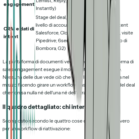
Lemlist, Reply, Smartlead,
engagement
di email
Instantly)
Stage del deal, attività a
Stato della
livello di account (HubSpot,
pipeline, intent
CRM e dati di
Salesforce, Close,
third-party, visite
intent
Pipedrive; 6sense,
web a livello di
Bombora, G2)
azienda
La piattaforma di documenti vede il segnale. La piattaforma di
sales engagement esegue il movimento di riattivazione.
Nessuna delle due vede ciò che vede l'altra, e il CRM sta nel
mezzo facendo girare un workflow basato sullo stage del deal
che non sa nulla né dell'una né dell'altra.
Il quadro dettagliato: chi intercetta cosa
Scomposto secondo le quattro cose che contano davvero
per un workflow di riattivazione: