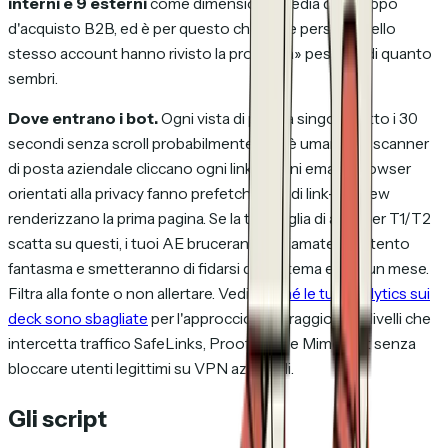
interni e 9 esterni
come dimensione media del gruppo
d'acquisto B2B, ed è per questo che «due persone dello
stesso account hanno rivisto la proposta» pesa più di quanto
sembri.
Dove entrano i bot.
Ogni vista di pagina singola sotto i 30
secondi senza scroll probabilmente non è umana. Gli scanner
di posta aziendale cliccano ogni link in ogni email; i browser
orientati alla privacy fanno prefetch; i bot di link-preview
renderizzano la prima pagina. Se la tua soglia di alert per T1/T2
scatta su questi, i tuoi AE bruceranno chiamate su intento
fantasma e smetteranno di fidarsi del sistema entro un mese.
Filtra alla fonte o non allertare. Vedi
perché le tue analytics sui
deck sono sbagliate
per l'approccio di filtraggio a tre livelli che
intercetta traffico SafeLinks, Proofpoint e Mimecast senza
bloccare utenti legittimi su VPN aziendali.
Gli script