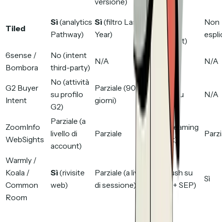
versione)
Parziale
Sì
(analytics
Sì
(filtro Last
Non
Tiled
(tramite
Pathway)
Year)
espli
HubSpot)
6sense /
No (intent
Sì (per
N/A
N/A
Bombora
third-party)
l'intent)
No (attività
Parziale
G2 Buyer
Parziale (90
su profilo
(push su
N/A
Intent
giorni)
G2)
CRM)
Parziale (a
ZoomInfo
Sì (Streaming
livello di
Parziale
Parzi
WebSights
Intent)
account)
Warmly /
Koala /
Sì
(rivisite
Parziale (a livello
Sì
(push su
Sì
Common
web)
di sessione)
Slack + SEP)
Room