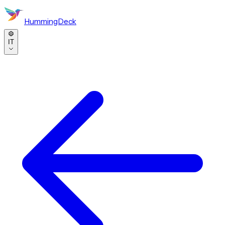
HummingDeck
IT