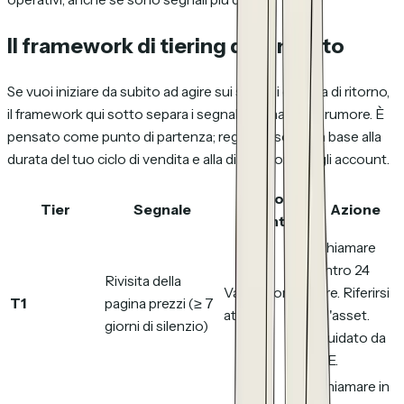
Il framework di tiering dell'intento
Se vuoi iniziare da subito ad agire sui segnali di visita di ritorno,
il framework qui sotto separa i segnali azionabili dal rumore. È
pensato come punto di partenza; regola le soglie in base alla
durata del tuo ciclo di vendita e alla dimensione degli account.
Livello di
Tier
Segnale
Azione
intento
Chiamare
entro 24
Rivisita della
Valutazione
ore. Riferirsi
T1
pagina prezzi (≥ 7
attiva
all'asset.
giorni di silenzio)
Guidato da
AE.
Chiamare in