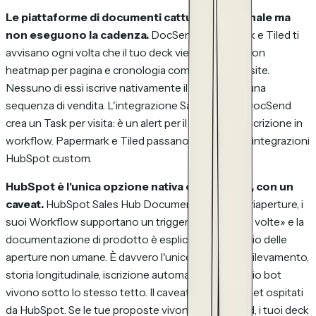
Le piattaforme di documenti catturano il segnale ma
non eseguono la cadenza.
DocSend, Papermark e Tiled ti
avvisano ogni volta che il tuo deck viene riaperto, con
heatmap per pagina e cronologia completa delle visite.
Nessuno di essi iscrive nativamente il prospect in una
sequenza di vendita. L'integrazione Salesforce di DocSend
crea un Task per visita: è un alert per il rep, non un'iscrizione in
workflow. Papermark e Tiled passano per Zapier o integrazioni
HubSpot custom.
HubSpot è l'unica opzione nativa end-to-end, con un
caveat.
HubSpot Sales Hub Documents traccia le riaperture, i
suoi Workflow supportano un trigger «URL visto 2 volte» e la
documentazione di prodotto è esplicita sul filtraggio delle
aperture non umane. È davvero l'unico CRM in cui rilevamento,
storia longitudinale, iscrizione automatica e filtraggio bot
vivono sotto lo stesso tetto. Il caveat: solo per asset ospitati
da HubSpot. Se le tue proposte vivono in DocSend, i tuoi deck