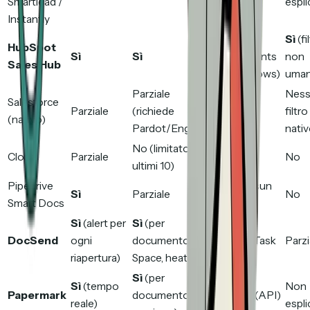
Smartlead /
espli
Instantly
Sì
Sì
(fil
HubSpot
Sì
Sì
(Documents
non
Sales Hub
+ Workflows)
uman
Parziale
Parziale
Nes
Salesforce
Parziale
(richiede
(Flow su
filtro
(nativo)
Pardot/Engage)
eventi)
nati
No (limitato agli
Close
Parziale
No
No
ultimi 10)
Pipedrive
No (nessun
Sì
Parziale
No
Smart Docs
trigger)
Sì
(alert per
Sì
(per
Parziale
DocSend
ogni
documento, per
(Zapier; Task
Parzi
riapertura)
Space, heatmap)
SFDC)
Sì
(per
Sì
(tempo
Non
Papermark
documento, per
Parziale (API)
reale)
espli