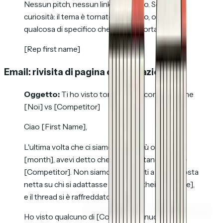
Nessun pitch, nessun link calendario. Solo
curiosità: il tema è tornato sul tavolo, o c'è
qualcosa di specifico che ti ci ha riportato?
[Rep first name]
Email: rivisita di pagina comparazione
Oggetto:
Ti ho visto tornare sulla comparazione
[Noi] vs [Competitor]
Ciao [First Name],
L'ultima volta che ci siamo parlati, più o meno a
[month], avevi detto che stavi valutando anche
[Competitor]. Non siamo mai arrivati a una risposta
netta su chi si adattasse meglio a [their use case],
e il thread si è raffreddato.
Ho visto qualcuno di [Company] di nuovo sulla