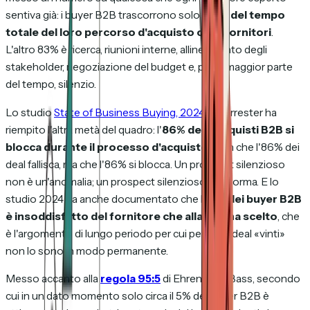
sentiva già: i buyer B2B trascorrono solo il
17% del tempo
totale del loro percorso d'acquisto con i fornitori
.
L'altro 83% è ricerca, riunioni interne, allineamento degli
stakeholder, negoziazione del budget e, per la maggior parte
del tempo, silenzio.
Lo studio
State of Business Buying, 2024
di Forrester ha
riempito l'altra metà del quadro: l'
86% degli acquisti B2B si
blocca durante il processo d'acquisto
. Non che l'86% dei
deal fallisca, ma che l'86%
si blocca
. Un prospect silenzioso
non è un'anomalia; un prospect silenzioso è la norma. E lo
studio 2024 ha anche documentato che l'
81% dei buyer B2B
è insoddisfatto del fornitore che alla fine ha scelto
, che
è l'argomento di lungo periodo per cui persino i deal «vinti»
non lo sono in modo permanente.
Messo accanto alla
regola 95:5
di Ehrenberg-Bass, secondo
cui in un dato momento solo circa il 5% dei buyer B2B è