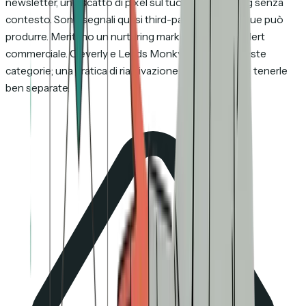
newsletter, uno scatto di pixel sul tuo sito marketing senza
contesto. Sono segnali quasi third-party che chiunque può
produrre. Meritano un nurturing marketing, non un alert
commerciale. Cleverly e Leads Monky uniscono queste
categorie; una pratica di riattivazione seria dovrebbe tenerle
ben separate.