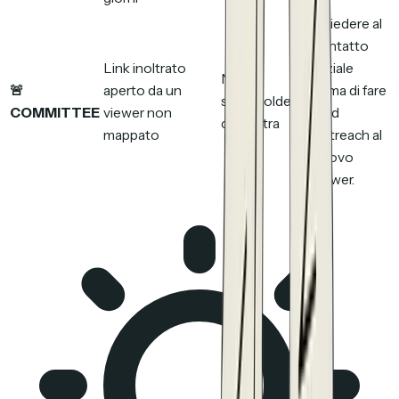
Chiedere al
contatto
Link inoltrato
iniziale
Nuovo
🚨
aperto da un
prima di fare
stakeholder
COMMITTEE
viewer non
cold
che entra
mappato
outreach al
nuovo
viewer.