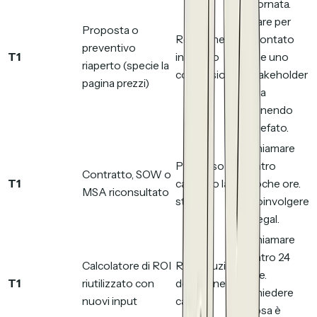
giornata.
Dare per
Proposta o
Revisione
scontato
preventivo
T1
interna o
che uno
riaperto (specie la
condivisione
stakeholder
pagina prezzi)
stia
venendo
briefato.
Chiamare
Processo
entro
Contratto, SOW o
T1
cartaceo late-
poche ore.
MSA riconsultato
stage
Coinvolgere
il legal.
Chiamare
entro 24
Calcolatore di ROI
Ricostruzione
ore.
T1
riutilizzato con
del business
Chiedere
nuovi input
case
cosa è