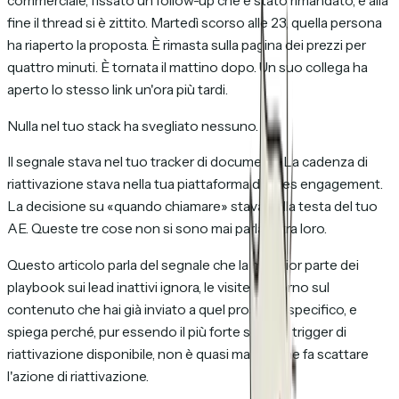
commerciale, fissato un follow-up che è stato rimandato, e alla
fine il thread si è zittito. Martedì scorso alle 23, quella persona
ha riaperto la proposta. È rimasta sulla pagina dei prezzi per
quattro minuti. È tornata il mattino dopo. Un suo collega ha
aperto lo stesso link un'ora più tardi.
Nulla nel tuo stack ha svegliato nessuno.
Il segnale stava nel tuo tracker di documenti. La cadenza di
riattivazione stava nella tua piattaforma di sales engagement.
La decisione su «quando chiamare» stava nella testa del tuo
AE. Queste tre cose non si sono mai parlate tra loro.
Questo articolo parla del segnale che la maggior parte dei
playbook sui lead inattivi ignora, le visite di ritorno sul
contenuto che hai già inviato a quel prospect specifico, e
spiega perché, pur essendo il più forte singolo trigger di
riattivazione disponibile, non è quasi mai ciò che fa scattare
l'azione di riattivazione.