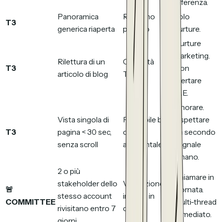
referenza.
Panoramica
Richiamo
Solo
T3
generica riaperta
passivo
nurture.
Nurture
marketing.
Rilettura di un
Curiosità
T3
Non
articolo di blog
TOFU
allertare
l'AE.
Ignorare.
Vista singola di
Probabile bot
Aspettare
T3
pagina < 30 sec,
o vista
un secondo
senza scroll
accidentale
segnale
umano.
2 o più
Chiamare in
stakeholder dello
Valutazione
🚨
giornata.
stesso account
interna in
COMMITTEE
Multi-thread
rivisitano entro 7
corso
immediato.
giorni