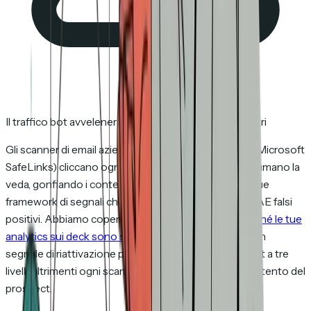
Il traffico bot avvelenerà questo segnale se non lo filtri
Gli scanner di email aziendali (Proofpoint, Mimecast, Microsoft
SafeLinks) cliccano ogni link in ogni email prima che l'umano la
veda, gonfiando i conteggi di apertura e clic. Qualunque
framework di segnali che non li filtri sta dando ai tuoi AE falsi
positivi. Abbiamo coperto il tema nel dettaglio in
perché le tue
analytics sui deck sono sbagliate
; in versione breve, un
segnale di riattivazione pulito richiede un filtraggio bot a tre
livelli, altrimenti ogni scansione SafeLinks sembrerà intento del
prospect.