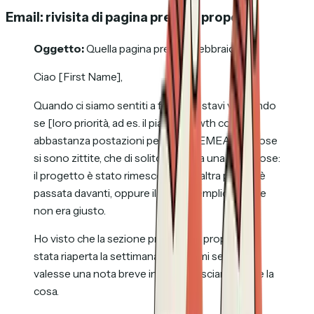
Email: rivisita di pagina prezzi o proposta
Oggetto:
Quella pagina prezzi di febbraio
Ciao [First Name],
Quando ci siamo sentiti a febbraio, stavi valutando
se [loro priorità, ad es. il piano Growth coprisse
abbastanza postazioni per il team EMEA]. Le cose
si sono zittite, che di solito significa una di tre cose:
il progetto è stato rimescolato, un'altra priorità è
passata davanti, oppure il timing semplicemente
non era giusto.
Ho visto che la sezione prezzi della proposta è
stata riaperta la settimana scorsa; mi sembrava
valesse una nota breve invece di lasciar passare la
cosa.