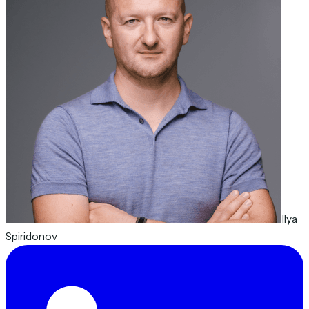
Ilya
Spiridonov