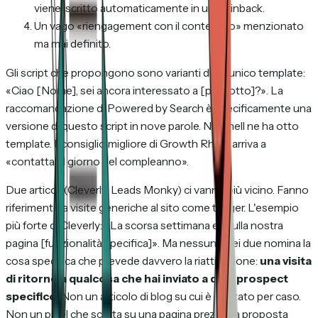
viene iscritto automaticamente in una winback.
Un vago «riengagement con il contenuto» menzionato
ma mai definito.
Gli script che propongono sono varianti di un unico template:
«Ciao [Nome], sei ancora interessato a [prodotto]?»
. La
raccomandazione di Powered by Search è specificamente una
versione di questo script in nove parole. Nutshell ne ha otto
template. Il consiglio migliore di Growth Rhino arriva a
«contattali il giorno del compleanno».
Due articoli (Cleverly, Leads Monky) ci vanno più vicino. Fanno
riferimento a visite generiche al sito come trigger. L'esempio
più forte di Cleverly:
«La scorsa settimana eri sulla nostra
pagina [funzionalità specifica]»
. Ma nessuno dei due nomina la
cosa specifica che prevede davvero la riattivazione:
una visita
di ritorno a qualcosa che hai inviato a quel prospect
specifico.
Non un articolo di blog su cui è capitato per caso.
Non un pixel che scatta su una pagina prezzi. La proposta