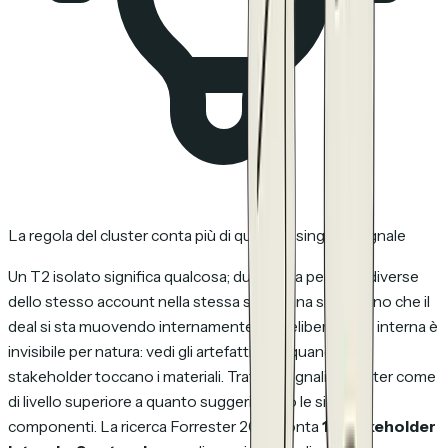
La regola del cluster conta più di qualsiasi singolo segnale
Un T2 isolato significa qualcosa; due T2 da persone diverse
dello stesso account nella stessa settimana significano che il
deal si sta muovendo internamente. La deliberazione interna è
invisibile per natura: vedi gli artefatti solo quando gli
stakeholder toccano i materiali. Tratta i segnali in cluster come
di livello superiore a quanto suggeriscono le singole
componenti. La ricerca Forrester 2024 conta
13 stakeholder