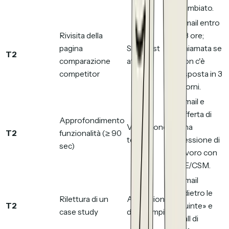
cambiato.
Email entro
Rivisita della
48 ore;
pagina
Short-list
chiamata se
T2
comparazione
attiva
non c'è
competitor
risposta in 3
giorni.
Email e
offerta di
Approfondimento
Validazione
una
T2
funzionalità (≥ 90
tecnica
sessione di
sec)
lavoro con
SE/CSM.
Email
«dietro le
Rilettura di un
Abilitazione
T2
quinte» e
case study
del champion
call di