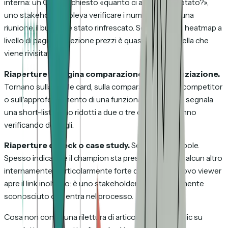
interna: un CFO ha chiesto «quanto ci avevano quotato?»,
uno stakeholder voleva verificare i numeri prima di una
riunione, il budget è stato rinfrescato. Se esiste una heatmap a
livello di pagina, la sezione prezzi è quasi sempre quella che
viene rivisitata.
Riaperture di pagina comparazione o differenziazione.
Tornano sulla battle card, sulla comparazione con i competitor
o sull'approfondimento di una funzionalità. Di solito segnala
una short-list: sono ridotti a due o tre opzioni e stanno
verificando dettagli.
Riaperture di deck o case study.
Segnale più debole.
Spesso indica che il champion sta presentando a qualcun altro
internamente. Particolarmente forte quando un
nuovo viewer
apre il link inoltrato: è uno stakeholder precedentemente
sconosciuto che entra nel processo.
Cosa non conta: una rilettura di articolo di blog, un clic su