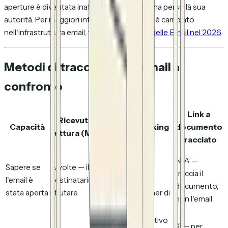
aperture è diventata inaffidabile, là metrica ha perso là sua
autorità. Per maggiori informazioni su cosa è cambiato
nell'infrastruttura email, vedi
Deliverability delle Email nel 2026
.
Metodi di tracciamento email a
confronto
Link a
Ricevute di
Capacità
Pixel tracking
documento
lettura (MDN)
tracciato
A volte —
N/A —
Sapere se
A volte — il
bloccato da
traccia il
l'email è
destinatario può
Apple MPP,
documento,
stata aperta
rifiutare
Gmail, scanner di
non l'email
sicurezza
Approssimativo
Sì — per