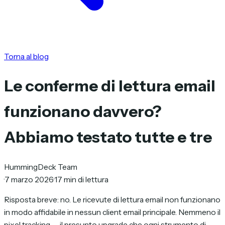
Torna al blog
Le conferme di lettura email
funzionano davvero?
Abbiamo testato tutte e tre
HummingDeck Team
·
7 marzo 2026
·
17 min di lettura
Risposta breve: no. Le ricevute di lettura email non funzionano
in modo affidabile in nessun client email principale. Nemmeno il
pixel tracking — il presunto upgrade che ogni strumento di