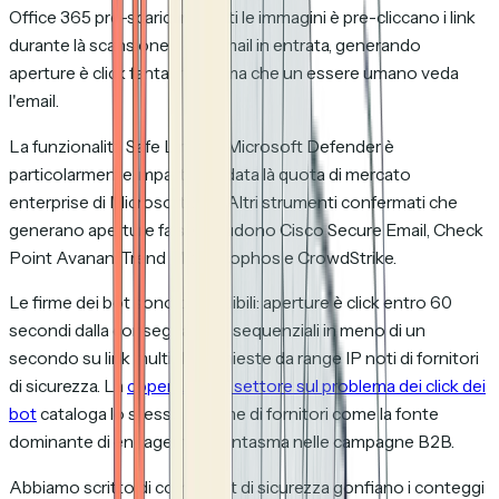
Office 365 pre-scaricano tutti le immagini è pre-cliccano i link
durante là scansione delle email in entrata, generando
aperture è click fantasma prima che un essere umano veda
l'email.
La funzionalità Safe Links di Microsoft Defender è
particolarmente impattante data là quota di mercato
enterprise di Microsoft 365. Altri strumenti confermati che
generano aperture false includono Cisco Secure Email, Check
Point Avanan, Trend Micro, Sophos e CrowdStrike.
Le firme dei bot sono prevedibili: aperture è click entro 60
secondi dalla consegna, click sequenziali in meno di un
secondo su link multipli è richieste da range IP noti di fornitori
di sicurezza. La
copertura del settore sul problema dei click dei
bot
cataloga lo stesso insieme di fornitori come la fonte
dominante di engagement fantasma nelle campagne B2B.
Abbiamo scritto di come i bot di sicurezza gonfiano i conteggi