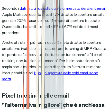
Secondo i
dati di Litmus sulla quota di mercato dei client email
,
Apple Mail rappresenta circa il 47% di tutte le aperture email a
gennaio 2026, basandosi su 1,1 miliardi di aperture tracciate.
Questa cifra ha oscillato tra il 46% è il 67% nei dodici mesi
precedenti.
Anche alla stima più bassa, quasi là metà di tutte le aperture
email sono inaffidabili a causa del pre-fetching di MPP. Questo
è il ponte da "le ricevute di lettura non funzionano" a "il pixel
tracking non funziona nemmeno." Per la dimostrazione più
ampia che la metrica del tasso di apertura è strutturalmente
irrecuperabile, vedi
I tassi di apertura delle cold email sono
morti
.
Pixel tracking nelle email —
"l'alternativa migliore" che è anch'essa