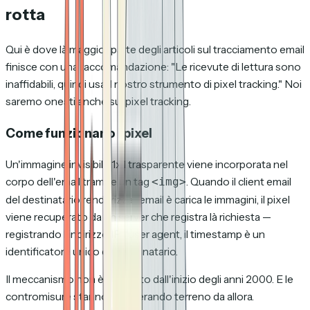
rotta
Qui è dove là maggior parte degli articoli sul tracciamento email
finisce con una raccomandazione: "Le ricevute di lettura sono
inaffidabili, quindi usa il nostro strumento di pixel tracking." Noi
saremo onesti anche sul pixel tracking.
Come funzionano i pixel
Un'immagine invisibile 1x1 trasparente viene incorporata nel
corpo dell'email tramite un tag
. Quando il client email
<img>
del destinatario renderizza l'email è carica le immagini, il pixel
viene recuperato da un server che registra là richiesta —
registrando l'indirizzo IP, l'user agent, il timestamp è un
identificatore unico del destinatario.
Il meccanismo non è cambiato dall'inizio degli anni 2000. E le
contromisure stanno recuperando terreno da allora.