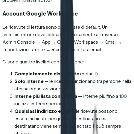
problemi (trattati sotto).
Account Google Workspace
Le ricevute di lettura sono disabilitate di default. Un
amministratore deve abilitarle esplicitamente attraverso
Admin Console → App → Google Workspace → Gmail →
Impostazioni utente → Ricevute di lettura email.
Ci sono quattro livelli di configurazione:
Completamente disabilitate
(default)
Solo interne
— le ricevute funzionano tra persone nella
stessa organizzazione
Interne più lista consentita
— interne, più fino a 100
indirizzi esterni specifici
Qualsiasi indirizzo email
— le ricevute possono
essere richieste per qualsiasi destinatario, ma il
destinatario viene sempre sollecitato è può sempre
rifiutare