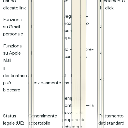
hanno
No
No
tracciamento
cliccato link
dei click
Degradato —
Funziona
proxy, blocco
su Gmail
No
Sì
basato sulla
personale
reputazione
Funziona
No — MPP pre-
su Apple
No
Sì
scarica tutto
Mail
Il
destinatario
Sì —
Sì — blocco
No
può
silenziosamente
immagini
bloccare
Sempre più
contestato — là
bozza CNIL
Status
Generalmente
Trattamento
propone di
legale (UE)
accettabile
dati standard
richiedere