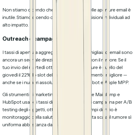
Non stiamo dicendo che il tracciamento delle aperture email è
inutile. Stiamo dicendo che è inutile per decisioni individuali ad
alto impatto.
Outreach è campagne di massa
I tassi di apertura aggregati su centinaia o migliaia di email sono
ancora un segnale direzionale utile, anche con il rumore. Se il
tuo invio del martedì ottiene il 34% di aperture è quello del
giovedì il 22%, lo slot del martedì è probabilmente migliore —
anche se i numeri assoluti sono gonfiati da bot e Apple MPP.
Gli strumenti di marketing automation come Mailchimp e
HubSpot usano i tassi di apertura a livello di campagna per A/B
testing degli oggetti, ottimizzazione dei tempi di invio è
monitoraggio della salute della lista. A questa scala, il rumore sì
uniforma abbastanza da essere utile.