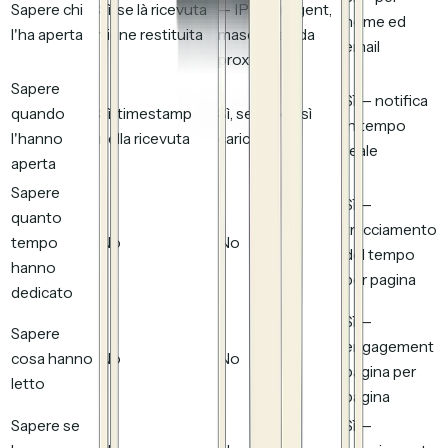
Sapere chi
Sì, se là ricevuta
— IP/user agent,
nome ed
l'ha aperta
viene restituita
mascherati da
email
proxy
Sapere
Sì — notifica
quando
Sì, timestamp
Sì, se il pixel sì
in tempo
l'hanno
nella ricevuta
carica
reale
aperta
Sapere
Sì —
quanto
tracciamento
tempo
No
No
del tempo
hanno
per pagina
dedicato
Sì —
Sapere
engagement
cosa hanno
No
No
pagina per
letto
pagina
Sapere se
Sì —