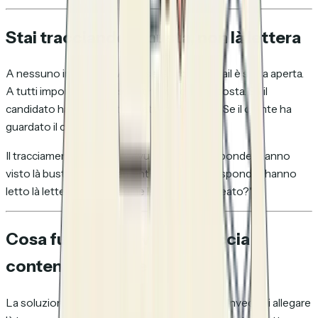
Stai tracciando là busta, non là lettera
A nessuno importa davvero se là propria email è stata aperta.
A tutti importa se il prospect ha letto là proposta. Se il
candidato ha revisionato là lettera di offerta. Se il cliente ha
guardato il contratto.
Il tracciamento email — ricevute è pixel — risponde "hanno
visto là busta?" Il tracciamento documenti risponde "hanno
letto là lettera, è quali pagine hanno sottolineato?"
Cosa funziona davvero: traccia il
contenuto, non l'email
La soluzione è strutturale, non incrementale. Invece di allegare