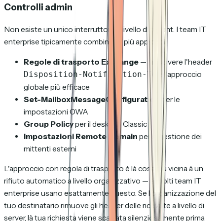
Controlli admin
Non esiste un unico interruttore a livello di tenant. I team IT
enterprise tipicamente combinano più approcci:
Regole di trasporto Exchange
— rimuovere l'header
è l'approccio
Disposition-Notification-To
globale più efficace
Set-MailboxMessageConfiguration
per le
impostazioni OWA
Group Policy
per il desktop Classic
Impostazioni Remote Domain
per là gestione dei
mittenti esterni
L'approccio con regola di trasporto è là cosa più vicina à un
rifiuto automatico a livello organizzativo — è molti team IT
enterprise usano esattamente questo. Se l'organizzazione del
tuo destinatario rimuove gli header delle ricevute a livello di
server, là tua richiesta viene scartata silenziosamente prima