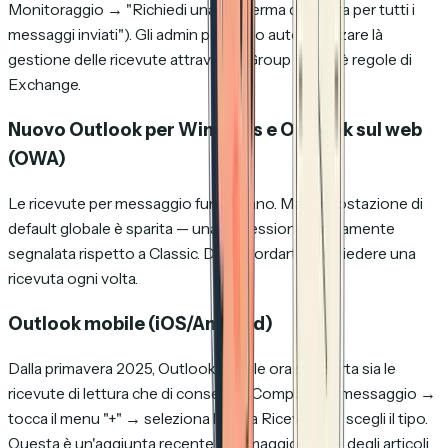
Monitoraggio → "Richiedi una conferma di lettura per tutti i
messaggi inviati"). Gli admin possono automatizzare là
gestione delle ricevute attraverso Group Policy è regole di
Exchange.
Nuovo Outlook per Windows e Outlook sul web
(OWA)
Le ricevute per messaggio funzionano. Ma l'impostazione di
default globale è sparita — una regressione ampiamente
segnalata rispetto a Classic. Devi ricordarti di richiedere una
ricevuta ogni volta.
Outlook mobile (iOS/Android)
Dalla primavera 2025, Outlook mobile ora supporta sia le
ricevute di lettura che di consegna. Componi un messaggio →
tocca il menu "+" → seleziona l'icona Ricevute → scegli il tipo.
Questa è un'aggiunta recente — là maggior parte degli articoli