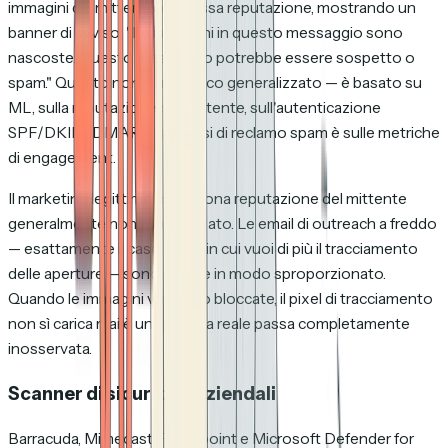
immagini dai mittenti con bassa reputazione, mostrando un
banner di avviso:
"Le immagini in questo messaggio sono
nascoste. Questo messaggio potrebbe essere sospetto o
spam."
Questo non è un blocco generalizzato — è basato su
ML, sulla reputazione del mittente, sull'autenticazione
SPF/DKIM/DMARC, sui tassi di reclamo spam è sulle metriche
di engagement.
Il marketing legittimo con buona reputazione del mittente
generalmente non è influenzato. Le email di outreach a freddo
— esattamente il caso d'uso in cui vuoi di più il tracciamento
delle aperture — sono colpite in modo sproporzionato.
Quando le immagini vengono bloccate, il pixel di tracciamento
non sì carica mai è un'apertura reale passa completamente
inosservata.
Scanner di sicurezza aziendali
Barracuda, Mimecast, Proofpoint e Microsoft Defender for