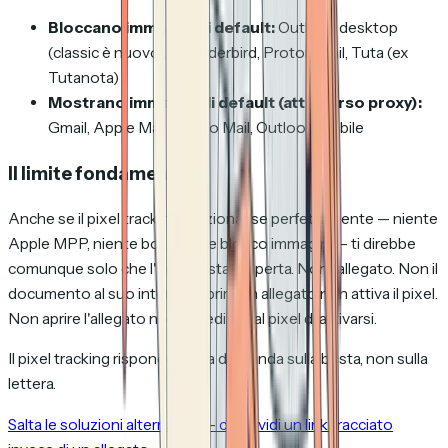
Bloccano immagini di default:
Outlook desktop
(classic è nuovo), Thunderbird, Proton Mail, Tuta (ex
Tutanota)
Mostrano immagini di default (attraverso proxy):
Gmail, Apple Mail, Yahoo Mail, Outlook mobile
Il limite fondamentale
Anche se il pixel tracking funzionasse perfettamente — niente
Apple MPP, niente bot, niente blocco immagini — ti direbbe
comunque solo che l'
email
è stata aperta. Non l'allegato. Non il
documento al suo interno. Aprire un allegato non attiva il pixel.
Non aprire l'allegato non impedisce al pixel di attivarsi.
Il pixel tracking risponde à una domanda sulla busta, non sulla
lettera.
Salta le soluzioni alternative — condividi un link tracciato