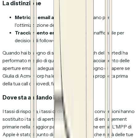
La distinzione
Metriche email aggregate
funzionano per
l'ottimizzazione delle campagne
Tracciamento email individuale
è inaffidabile per
decisioni di follow-up ad alto impatto
Quando hai bisogno di sapere se il tuo batch del martedì ha
performato meglio di quello del giovedì, il tracciamento delle
aperture email è adeguato. Quando hai bisogno di sapere se
Giulia di Acme Corp
ha letto
là tua specifica proposta
prima
della tua call di giovedì, fallisce.
Dove sta andando il settore
I tassi di risposta, i tassi di click-through è le conversioni hanno
sostituito i tassi di apertura come metriche di engagement
primarie nella maggior parte delle piattaforme email. L'MPP di
Apple è stato il punto di svolta — una volta che metà delle tue