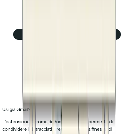
Usi già Gmail?
L'estensione Chrome di HummingDeck ti permette di
condividere link tracciati direttamente dalla finestra di