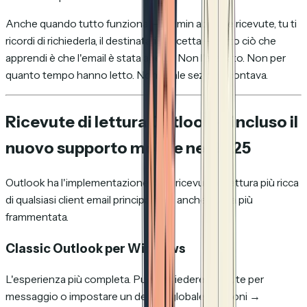
Anche quando tutto funziona — l'admin abilita le ricevute, tu ti
ricordi di richiederla, il destinatario accetta — tutto ciò che
apprendi è che l'email è stata aperta. Non l'allegato. Non per
quanto tempo hanno letto. Non quale sezione contava.
Ricevute di lettura Outlook — incluso il
nuovo supporto mobile nel 2025
Outlook ha l'implementazione delle ricevute di lettura più ricca
di qualsiasi client email principale. Ha anche quella più
frammentata.
Classic Outlook per Windows
L'esperienza più completa. Puoi richiedere ricevute per
messaggio o impostare un default globale (Opzioni →