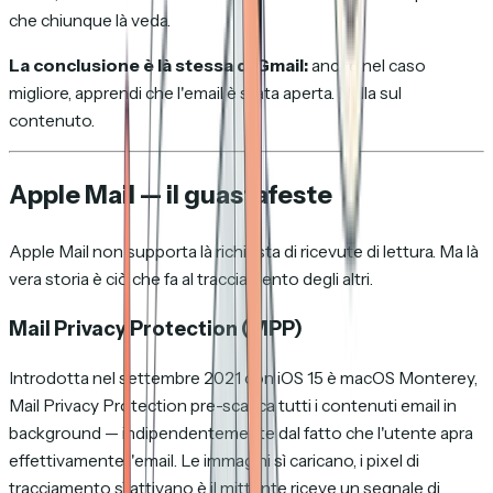
che chiunque là veda.
La conclusione è là stessa di Gmail:
anche nel caso
migliore, apprendi che l'email è stata aperta. Nulla sul
contenuto.
Apple Mail — il guastafeste
Apple Mail non supporta là
richiesta
di ricevute di lettura. Ma là
vera storia è ciò che fa al
tracciamento degli altri
.
Mail Privacy Protection (MPP)
Introdotta nel settembre 2021 con iOS 15 è macOS Monterey,
Mail Privacy Protection pre-scarica tutti i contenuti email in
background — indipendentemente dal fatto che l'utente apra
effettivamente l'email. Le immagini sì caricano, i pixel di
tracciamento sì attivano è il mittente riceve un segnale di