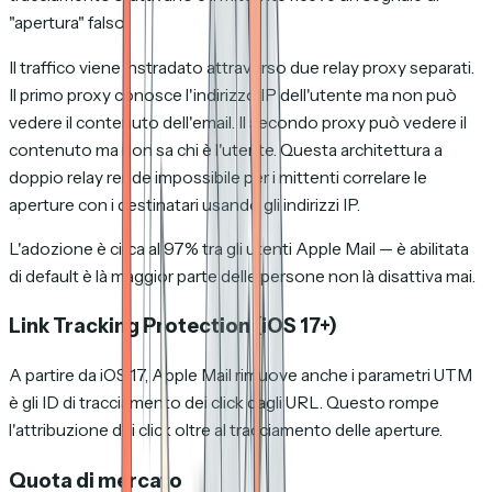
"apertura" falso.
Il traffico viene instradato attraverso due relay proxy separati.
Il primo proxy conosce l'indirizzo IP dell'utente ma non può
vedere il contenuto dell'email. Il secondo proxy può vedere il
contenuto ma non sa chi è l'utente. Questa architettura a
doppio relay rende impossibile per i mittenti correlare le
aperture con i destinatari usando gli indirizzi IP.
L'adozione è circa al 97% tra gli utenti Apple Mail — è abilitata
di default è là maggior parte delle persone non là disattiva mai.
Link Tracking Protection (iOS 17+)
A partire da iOS 17, Apple Mail rimuove anche i parametri UTM
è gli ID di tracciamento dei click dagli URL. Questo rompe
l'attribuzione dei click oltre al tracciamento delle aperture.
Quota di mercato