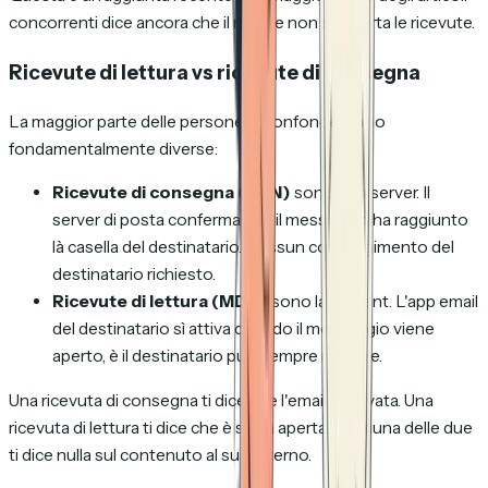
concorrenti dice ancora che il mobile non supporta le ricevute.
Ricevute di lettura vs ricevute di consegna
La maggior parte delle persone le confonde. Sono
fondamentalmente diverse:
Ricevute di consegna (DSN)
sono lato server. Il
server di posta conferma che il messaggio ha raggiunto
là casella del destinatario. Nessun coinvolgimento del
destinatario richiesto.
Ricevute di lettura (MDN)
sono lato client. L'app email
del destinatario sì attiva quando il messaggio viene
aperto, è il destinatario può sempre rifiutare.
Una ricevuta di consegna ti dice che l'email è arrivata. Una
ricevuta di lettura ti dice che è stata aperta. Nessuna delle due
ti dice nulla sul contenuto al suo interno.