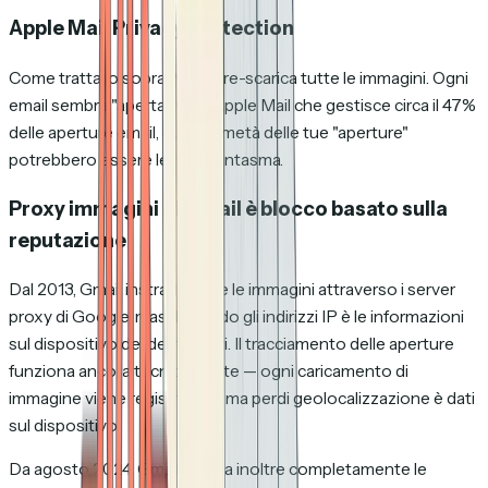
Apple Mail Privacy Protection
Come trattato sopra, MPP pre-scarica tutte le immagini. Ogni
email sembra "aperta." Con Apple Mail che gestisce circa il 47%
delle aperture email, quasi là metà delle tue "aperture"
potrebbero essere letture fantasma.
Proxy immagini di Gmail è blocco basato sulla
reputazione
Dal 2013, Gmail instrada tutte le immagini attraverso i server
proxy di Google, mascherando gli indirizzi IP è le informazioni
sul dispositivo dei destinatari. Il tracciamento delle aperture
funziona ancora tecnicamente — ogni caricamento di
immagine viene registrato — ma perdi geolocalizzazione è dati
sul dispositivo.
Da agosto 2024, Gmail blocca inoltre completamente le