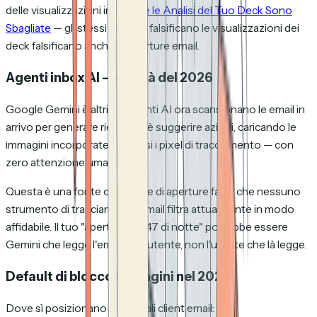
delle visualizzazioni in
Perché le Analisi del Tuo Deck Sono
Sbagliate
— gli stessi bot che falsificano le visualizzazioni dei
deck falsificano anche le aperture email.
Agenti inbox AI — novità del 2026
Google Gemini è altri assistenti AI ora scansionano le email in
arrivo per generare riepiloghi è suggerire azioni, caricando le
immagini incorporate — inclusi i pixel di tracciamento — con
zero attenzione umana.
Questa è una fonte crescente di aperture false che nessuno
strumento di tracciamento email filtra attualmente in modo
affidabile. Il tuo "aperto alle 3:47 di notte" potrebbe essere
Gemini che legge l'email per l'utente, non l'utente che là legge.
Default di blocco immagini nel 2026
Dove sì posizionano i principali client email: