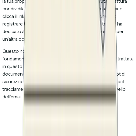
là tua proposta à un'email è sperare in una ricevuta di lettura,
condividila tramite un link tracciato. Quando il destinatario
clicca il link, il documento sì carica da un server che può
registrare tutto: chi l'ha aperto, quando, quanto tempo ha
dedicato à ogni pagina, cosa ha cliccato è se è tornato per
un'altra occhiata.
Questo non è un workaround. È un approccio
fondamentalmente diverso che aggira ogni limitazione trattata
in questo articolo. Apple Mail non può pre-scaricare un
documento su cui qualcuno non ha ancora cliccato. I bot di
sicurezza non compilano analisi di engagement. E poiché il
tracciamento vive nel livello del contenuto — non nel livello
dell'email — bloccare le immagini non fa nulla.