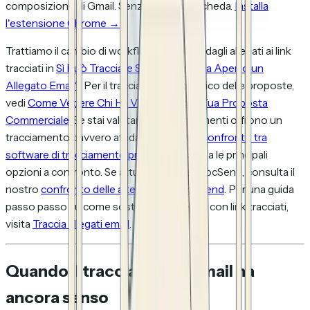
composizione di Gmail. Senza cambiare scheda.
Installa
l'estensione Chrome →
Trattiamo il cambio di workflow completo dagli allegati ai link
tracciati in
Sì Può Tracciare Se Qualcuno Ha Aperto un
Allegato Email?
. Per il tracciamento specifico delle proposte,
vedi
Come Vedere Chi Ha Visualizzato là Tua Proposta
Commerciale
. Se stai valutando quali strumenti offrono un
tracciamento davvero affidabile, il nostro
confronto tra
software di tracciamento proposte
analizza le principali
opzioni a confronto. Se attualmente usi DocSend, consulta il
nostro
confronto delle alternative a DocSend
. Per una guida
passo passo su come sostituire gli allegati con link tracciati,
visita
Traccia allegati email
.
Quando il tracciamento email ha
ancora senso