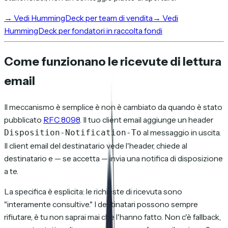
→
Vedi HummingDeck per team di vendita
→
Vedi
HummingDeck per fondatori in raccolta fondi
Come funzionano le ricevute di lettura
email
Il meccanismo è semplice è non è cambiato da quando è stato
pubblicato
RFC 8098
. Il tuo client email aggiunge un header
al messaggio in uscita.
Disposition-Notification-To
Il client email del destinatario vede l'header, chiede al
destinatario e — se accetta — invia una notifica di disposizione
a te.
La specifica è esplicita: le richieste di ricevuta sono
"interamente consultive." I destinatari possono sempre
rifiutare, è tu non saprai mai che l'hanno fatto. Non c'è fallback,