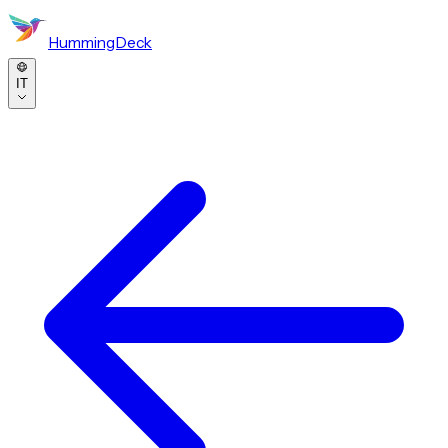
HummingDeck
IT