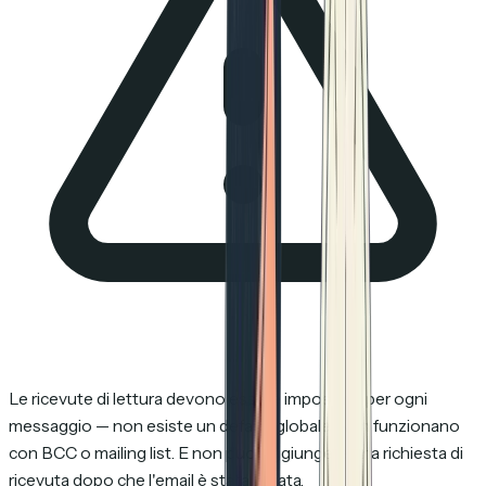
Le ricevute di lettura devono essere impostate per ogni
messaggio — non esiste un default globale. Non funzionano
con BCC o mailing list. E non puoi aggiungere una richiesta di
ricevuta dopo che l'email è stata inviata.