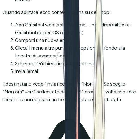
Quando abilitate, ecco come funziona su desktop:
Apri Gmail sul web (solo desktop — non disponibile su
Gmail mobile per iOS o Android)
Componi una nuova email
Clicca il menu a tre punti "Altre opzioni" in fondo alla
finestra di composizione
Seleziona "Richiedi ricevuta di lettura"
Invia l'email
Il destinatario vede "Invia ricevute" o "Non ora." Se sceglie
"Non ora," verrà sollecitato di nuovo là prossima volta che apre
l'email. Tu non saprai mai che là richiesta è stata rifiutata.