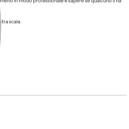
menti in modo professionale è sapere se qualcuno lì ha
stra scala.