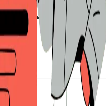
obabilmente avete bisogno di un modo per condividere docu
à dei DSR
è le ordina in base a ciò che conta davvero alla vo
oli team
ink