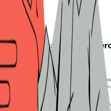
oli team: cosa serve davvero
a
aveva previsto che il 30% dei cicli di vendita B2B avrebbe co
ggior parte della categoria è stata progettata per team di 
 a sei è sette cifre.
 $5K–$100K, il manuale dei DSR enterprise non fa per voi. 