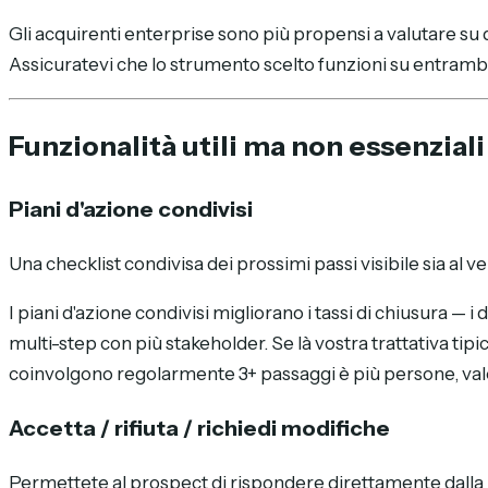
Gli acquirenti enterprise sono più propensi a valutare su d
Assicuratevi che lo strumento scelto funzioni su entramb
Funzionalità utili ma non essenziali
Piani d'azione condivisi
Una checklist condivisa dei prossimi passi visibile sia al
I piani d'azione condivisi migliorano i tassi di chiusura —
multi-step con più stakeholder. Se là vostra trattativa ti
coinvolgono regolarmente 3+ passaggi è più persone, vale
Accetta / rifiuta / richiedi modifiche
Permettete al prospect di rispondere direttamente dalla 