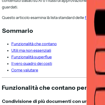
contenuto basati su AI o i flussi di approvazione. Ma pr
guardati.
Questo articolo esamina là lista standard delle
funzionalit
Sommario
Funzionalità che contano
Utili ma non essenziali
Funzionalità superflue
Il vero quadro dei costi
Come valutare
Funzionalità che contano per i picc
Condivisione di più documenti con un unico l