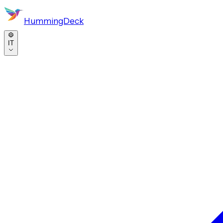
HummingDeck
IT