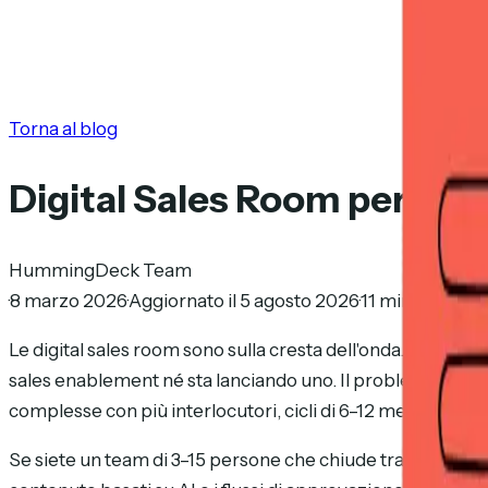
Torna al blog
Digital Sales Room per picc
HummingDeck Team
·
8 marzo 2026
·
Aggiornato il 5 agosto 2026
·
11 min di lettur
Le digital sales room sono sulla cresta dell'onda. Gartner 
sales enablement né sta lanciando uno. Il problema: là ma
complesse con più interlocutori, cicli di 6–12 mesi, contratti
Se siete un team di 3–15 persone che chiude trattative da