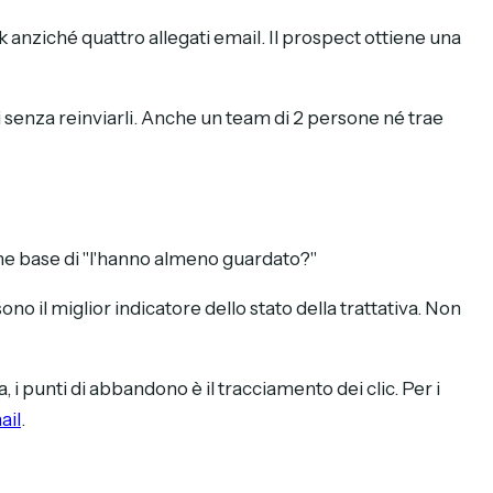
nk anziché quattro allegati email. Il prospect ottiene una
i senza reinviarli. Anche un team di 2 persone né trae
ne base di "l'hanno almeno guardato?"
o il miglior indicatore dello stato della trattativa. Non
 punti di abbandono è il tracciamento dei clic. Per i
ail
.