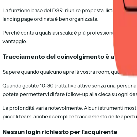
La funzione base del DSR: riunire proposta, listino prezzi,
landing page ordinata è ben organizzata.
Perché conta a qualsiasi scala: è più professionale, nulla
vantaggio.
Tracciamento del coinvolgimento è analisi 
Sapere quando qualcuno apre là vostra room, quali docum
Quando gestite 10–30 trattative attive senza una persona de
potete permettervi di fare follow-up alla cieca su ogni de
La profondità varia notevolmente. Alcuni strumenti mostra
piccoli team, anche il semplice tracciamento delle apertu
Nessun login richiesto per l'acquirente