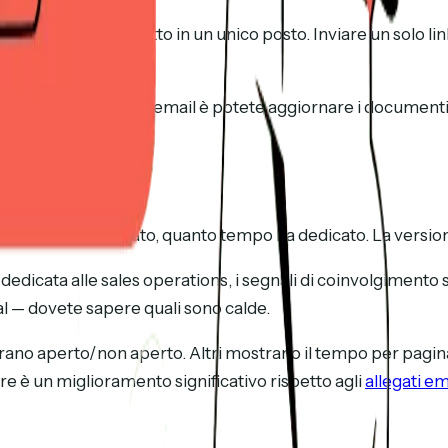
 case study è contratto in un unico posto. Inviare un solo li
 sì perde nei thread di email è potete aggiornare i document
dei documenti
enti ha visualizzato, quanto tempo ha dedicato. La versio
dicata alle sales operations, i segnali di coinvolgimento son
al — dovete sapere quali sono calde.
no aperto/non aperto. Altri mostrano il tempo per pagina, i
re è un miglioramento significativo rispetto agli
allegati em