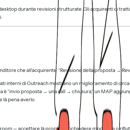
esktop durante revisioni strutturate. Gli acquirenti di tratt
i.
 venditore che all'acquirente. "Revisione della proposta → R
 i dati interni di Outreach mostrano un miglioramento di circ
pica è "invio proposta → una call → chiusura," un MAP aggiu
 là pena averlo.
room — accettare là proposta, richiedere modifiche o rifiu