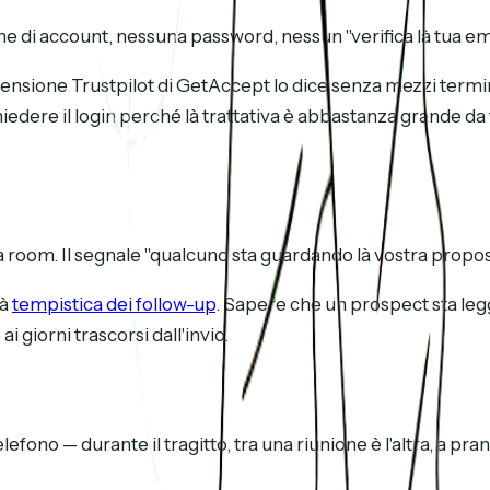
ne di account, nessuna password, nessun "verifica là tua ema
ensione Trustpilot di GetAccept lo dice senza mezzi termini: 
dere il login perché là trattativa è abbastanza grande da fa
ra room. Il segnale "qualcuno sta guardando là vostra prop
là
tempistica dei follow-up
. Sapere che un prospect sta legg
 giorni trascorsi dall'invio.
efono — durante il tragitto, tra una riunione è l'altra, a pr