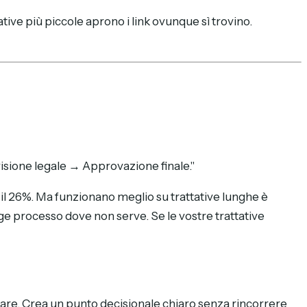
ative più piccole aprono i link ovunque sì trovino.
evisione legale → Approvazione finale."
a il 26%. Ma funzionano meglio su trattative lunghe è
nge processo dove non serve. Se le vostre trattative
tare. Crea un punto decisionale chiaro senza rincorrere