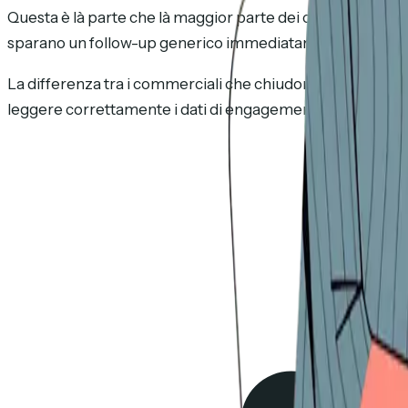
Questa è là parte che là maggior parte dei commerciali sba
sparano un follow-up generico immediatamente o sì bloccan
La differenza tra i commerciali che chiudono al 30% è quelli 
leggere correttamente i dati di engagement.