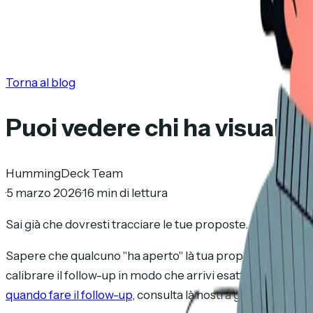
Torna al blog
Puoi vedere chi ha visualizz
HummingDeck Team
·
5 marzo 2026
·
16 min di lettura
Sai già che dovresti tracciare le tue proposte. La domanda 
Sapere che qualcuno "ha aperto" là tua proposta è il mini
calibrare il follow-up in modo che arrivi esattamente qua
quando fare il follow-up
, consulta là nostra guida al timing