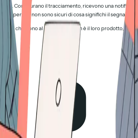
glia. Configurano il tracciamento, ricevono una notifica che
o perché non sono sicuri di cosa significhi il segnale.
che chiudono al 45% spesso non è il loro prodotto, il loro pric