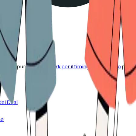
 deal, oppure al
framework per il timing del follow-up
per sa
6
dei Deal
ne