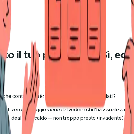
ato il tuo preventivo? Sì, e
che conta di più è: cosa fai quando arrivano i dati?
mo. Il vero vantaggio viene dal vedere
chi
l'ha visualizzata,
s
ndo il deal è più caldo — non troppo presto (invadente), n
.)