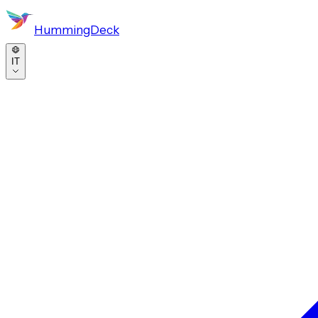
HummingDeck
IT