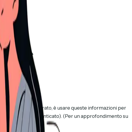
cco come
u cosa
sì è concentrato, è usare queste informazioni per
on troppo tardi (dimenticato). (Per un approfondimento su