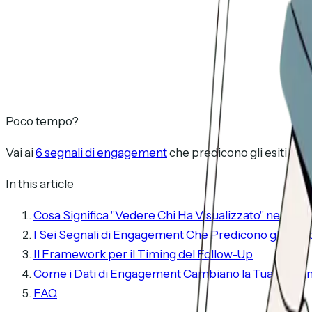
Poco tempo?
Vai ai
6 segnali di engagement
che predicono gli esiti dei
In this article
Cosa Significa "Vedere Chi Ha Visualizzato" nel 202
I Sei Segnali di Engagement Che Predicono gli Esiti 
Il Framework per il Timing del Follow-Up
Come i Dati di Engagement Cambiano la Tua Pipeli
FAQ