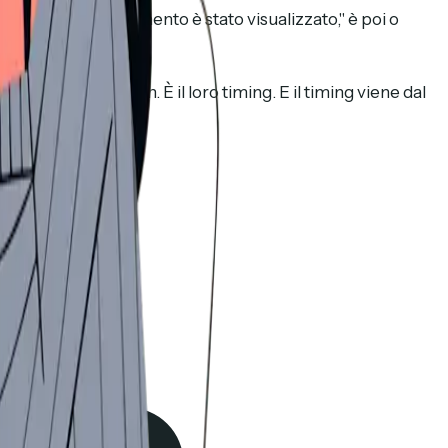
 dice "il tuo documento è stato visualizzato," è poi o
ing o il loro pitch. È il loro timing. E il timing viene dal