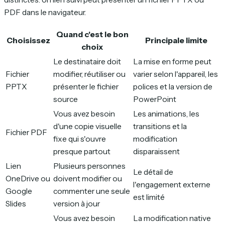
PDF dans le navigateur.
Quand c'est le bon
Choisissez
Principale limite
choix
Le destinataire doit
La mise en forme peut
Fichier
modifier, réutiliser ou
varier selon l'appareil, les
PPTX
présenter le fichier
polices et la version de
source
PowerPoint
Vous avez besoin
Les animations, les
d'une copie visuelle
transitions et la
Fichier PDF
fixe qui s'ouvre
modification
presque partout
disparaissent
Lien
Plusieurs personnes
Le détail de
OneDrive ou
doivent modifier ou
l'engagement externe
Google
commenter une seule
est limité
Slides
version à jour
Vous avez besoin
La modification native