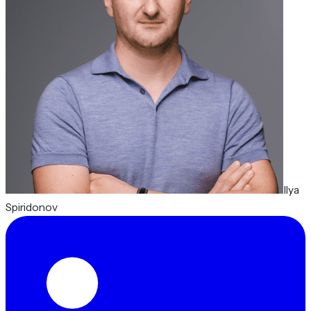
Ilya
Spiridonov