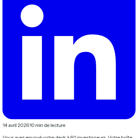
·
14 avril 2026
·
10 min de lecture
Vous avez envoyé votre deck à 60 investisseurs. Votre boîte