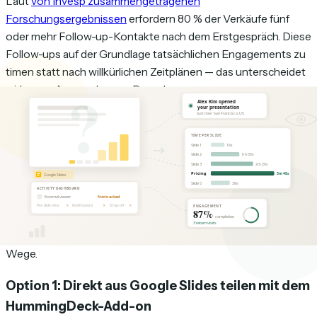
Laut
von Invesp zusammengetragenen
Forschungsergebnissen
erfordern 80 % der Verkäufe fünf
oder mehr Follow-up-Kontakte nach dem Erstgespräch. Diese
Follow-ups auf der Grundlage tatsächlichen Engagements zu
timen statt nach willkürlichen Zeitplänen — das unterscheidet
wirksame Ansprache von Rauschen.
So erhalten Sie vollständige Analysen
für eine Google-Slides-Präsentation
Der Ansatz ist einfach: Statt einen Google-Slides-Link direkt
zu teilen, teilen Sie Ihre Präsentation über einen getracken
Link, der jede Interaktion protokolliert. Dafür gibt es zwei
Wege.
Option 1: Direkt aus Google Slides teilen mit dem
HummingDeck-Add-on