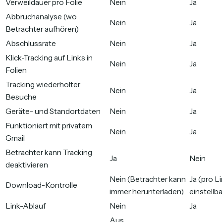
Verweildauer pro Folie
Nein
Ja
Abbruchanalyse (wo
Nein
Ja
Betrachter aufhören)
Abschlussrate
Nein
Ja
Klick-Tracking auf Links in
Nein
Ja
Folien
Tracking wiederholter
Nein
Ja
Besuche
Geräte- und Standortdaten
Nein
Ja
Funktioniert mit privatem
Nein
Ja
Gmail
Betrachter kann Tracking
Ja
Nein
deaktivieren
Nein (Betrachter kann
Ja (pro L
Download-Kontrolle
immer herunterladen)
einstellba
Link-Ablauf
Nein
Ja
Aus