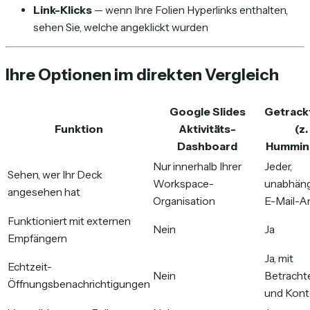
Link-Klicks
— wenn Ihre Folien Hyperlinks enthalten,
sehen Sie, welche angeklickt wurden
Ihre Optionen im direkten Vergleich
Google Slides
Getrack
Funktion
Aktivitäts-
(z.
Dashboard
Hummin
Nur innerhalb Ihrer
Jeder,
Sehen, wer Ihr Deck
Workspace-
unabhän
angesehen hat
Organisation
E-Mail-A
Funktioniert mit externen
Nein
Ja
Empfängern
Ja, mit
Echtzeit-
Nein
Betrach
Öffnungsbenachrichtigungen
und Kont