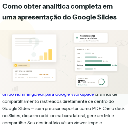
Como obter analítica completa em
uma apresentação do Google Slides
A abordagem é simples: em vez de compartilhar um link do
Google Slides diretamente, compartilhe sua apresentação por
meio de um link rastreado que registra cada interação.
Existem duas formas de fazer isso.
Opção 1: Compartilhe direto do Google Slides
com o add-on do HummingDeck
Se você prefere não interromper seu fluxo de trabalho, o
add-
on do HummingDeck para Google Workspace
cria links de
compartilhamento rastreados diretamente de dentro do
Google Slides — sem precisar exportar como PDF. Crie o deck
no Slides, clique no add-on na barra lateral, gere um link e
compartilhe. Seu destinatário vê um viewer limpo e