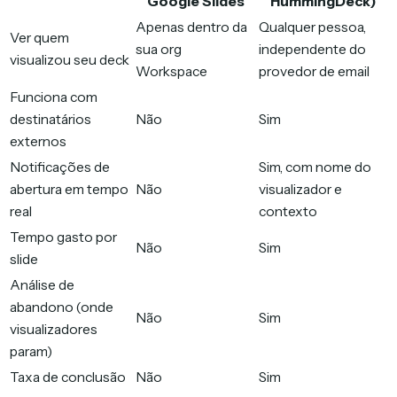
Google Slides
HummingDeck)
Apenas dentro da
Qualquer pessoa,
Ver quem
sua org
independente do
visualizou seu deck
Workspace
provedor de email
Funciona com
destinatários
Não
Sim
externos
Notificações de
Sim, com nome do
abertura em tempo
Não
visualizador e
real
contexto
Tempo gasto por
Não
Sim
slide
Análise de
abandono (onde
Não
Sim
visualizadores
param)
Taxa de conclusão
Não
Sim