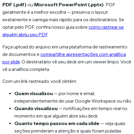
PDF (.pdf)
ou
Microsoft PowerPoint (.pptx)
. PDF
geralmente é a melhor escolha — preserva o layout
exatamente e carrega mais rápido para os destinatários. Se
optar pelo PDF, confira nosso guia sobre
como rastrear se
alguém abriu seu PDF
.
Faça upload do arquivo em uma plataforma de rastreamento
de documentos e
compartilhe apresentações com analítica
por slide
. O destinatário vê seu deck em um viewer limpo. Você
vê a analítica completa.
Com um link rastreado, você obtém:
Quem visualizou
— por nome e email,
independentemente de usar Google Workspace ou não
Quando visualizou
— notificações em tempo real no
momento em que alguém abre seu deck
Quanto tempo passou em cada slide
— veja quais
seções prenderam a atenção e quais foram puladas