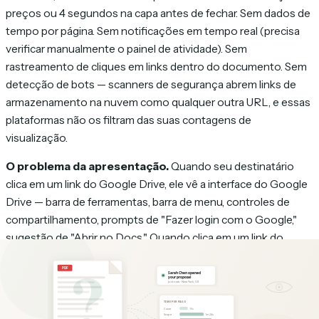
preços ou 4 segundos na capa antes de fechar. Sem dados de
tempo por página. Sem notificações em tempo real (precisa
verificar manualmente o painel de atividade). Sem
rastreamento de cliques em links dentro do documento. Sem
detecção de bots — scanners de segurança abrem links de
armazenamento na nuvem como qualquer outra URL, e essas
plataformas não os filtram das suas contagens de
visualização.
O problema da apresentação.
Quando seu destinatário
clica em um link do Google Drive, ele vê a interface do Google
Drive — barra de ferramentas, barra de menu, controles de
compartilhamento, prompts de "Fazer login com o Google,"
sugestão de "Abrir no Docs." Quando clica em um link do
Dropbox, vê o viewer do Dropbox com prompts de download
e marca do Dropbox. Se você passou horas deixando sua
proposta visualmente impecável, a entrega compromete esse
trabalho. O meio vira parte da mensagem, e a mensagem é