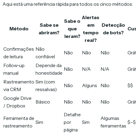
Aqui está uma referência rápida para todos os cinco métodos:
Alertas
Sabe o
Sabe se
em
Detecção
Método
que
Cu
abriram?
tempo
de bots?
leram?
real?
Confirmações
Não
Não
Não
Não
Grát
de leitura
confiável
Follow-up
Depende da
Não
N/A
N/A
Grát
manual
honestidade
Rastreamento
Sim (com
Não
Alguns
Não
$$
via CRM
ressalvas)
Google Drive
Básico
Não
Não
Não
Grát
/ Dropbox
Detalhe
Ferramenta de
Algumas
Sim
por
Sim
$–$
rastreamento
ferramentas
página