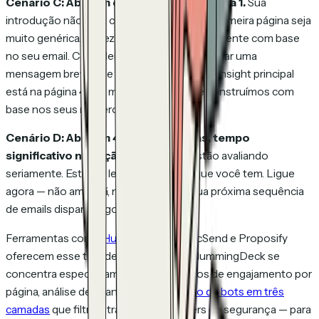
Cenário C: Abriram e saíram após a página 1.
Sua
introdução não está conectando. Talvez a primeira página seja
muito genérica. Talvez esperassem algo diferente com base
no seu email. Considere reestruturar ou enviar uma
mensagem breve que reformule o valor: "O insight principal
está na página 4 — o modelo de ROI que construímos com
base nos seus números."
Cenário D: Abriram 4 vezes em 3 dias, tempo
significativo na seção de escopo.
Estão avaliando
seriamente. Este é o lead mais quente que você tem. Ligue
agora — não amanhã, não depois que sua próxima sequência
de emails disparar. Agora.
Ferramentas como
HummingDeck
, DocSend e Proposify
oferecem esse tipo de rastreamento. HummingDeck se
concentra especificamente em analíticos de engajamento por
página, análise de abandono e
detecção de bots em três
camadas
que filtra o tráfego de scanners de segurança — para