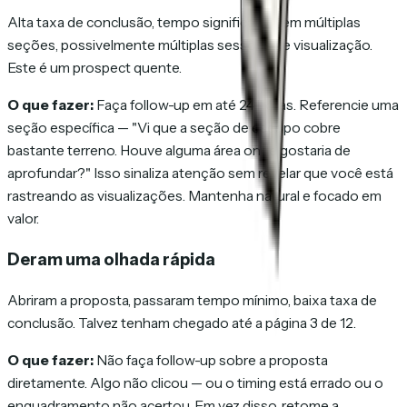
Alta taxa de conclusão, tempo significativo em múltiplas
seções, possivelmente múltiplas sessões de visualização.
Este é um prospect quente.
O que fazer:
Faça follow-up em até 24 horas. Referencie uma
seção específica — "Vi que a seção de escopo cobre
bastante terreno. Houve alguma área onde gostaria de
aprofundar?" Isso sinaliza atenção sem revelar que você está
rastreando as visualizações. Mantenha natural e focado em
valor.
Deram uma olhada rápida
Abriram a proposta, passaram tempo mínimo, baixa taxa de
conclusão. Talvez tenham chegado até a página 3 de 12.
O que fazer:
Não faça follow-up sobre a proposta
diretamente. Algo não clicou — ou o timing está errado ou o
enquadramento não acertou. Em vez disso, retome a