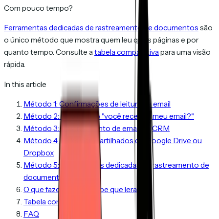
Com pouco tempo?
Ferramentas dedicadas de rastreamento de documentos
são
o único método que mostra quem leu quais páginas e por
quanto tempo. Consulte a
tabela comparativa
para uma visão
rápida.
In this article
Método 1: Confirmações de leitura de email
Método 2: O follow-up "você recebeu meu email?"
Método 3: Rastreamento de email via CRM
Método 4: Links compartilhados do Google Drive ou
Dropbox
Método 5: Ferramentas dedicadas de rastreamento de
documentos
O que fazer quando sabe que leram
Tabela comparativa
FAQ