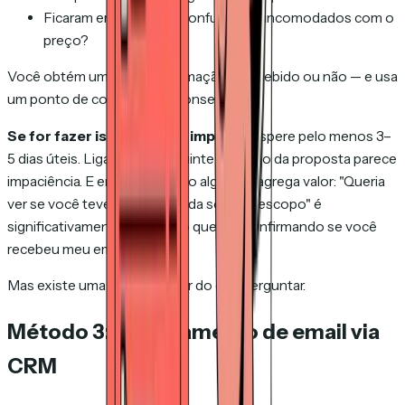
Ficaram empolgados, confusos ou incomodados com o
preço?
Você obtém uma única informação — recebido ou não — e usa
um ponto de contato para consegui-la.
Se for fazer isso, o timing importa.
Espere pelo menos 3–
5 dias úteis. Ligar no dia seguinte ao envio da proposta parece
impaciência. E enquadre como algo que agrega valor: "Queria
ver se você teve alguma dúvida sobre o escopo" é
significativamente melhor do que "só confirmando se você
recebeu meu email."
Mas existe uma forma melhor do que perguntar.
Método 3: Rastreamento de email via
CRM