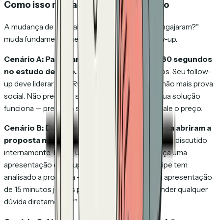
Como isso muda seu fluxo de trabalho
A mudança de "eles abriram?" para "como se engajaram?"
muda fundamentalmente como você faz follow-up.
Cenário A: Passaram 8 minutos no preço, 30 segundos
no estudo de caso.
Estão comparando preços. Seu follow-
up deve liderar com ROI e justificativa de valor, não mais prova
social. Não precisam ser convencidos de que sua solução
funciona — precisam ser convencidos de que vale o preço.
Cenário B: Duas pessoas da mesma empresa abriram a
proposta no mesmo dia.
O negócio está sendo discutido
internamente. Isso é um sinal de compra. Ofereça uma
apresentação em grupo: "Percebi que sua equipe tem
analisado a proposta — seria útil fazermos uma apresentação
de 15 minutos juntos para que eu possa responder qualquer
dúvida diretamente?"