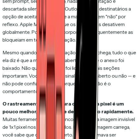
sem prompt, sem notificação, nada. Sua solicitação é
descartada silenciosamente. Outlook dá aos destinatários a
opção de aceitar ou recusar, e a maioria clica em "não" por
reflexo. Apple Mail permite que os usuários as desativem
globalmente. Políticas de TI corporativas frequentemente as
bloqueiam em toda a organização.
Mesmo quando uma confirmação de leitura chega, tudo o que
ela diz é que a mensagem foi aberta. Não que o anexo foi
baixado. Não que a proposta foi lida. Não quais seções
importaram. Você recebe um sinal binário — aberto ou não — e
não pode confiar no "não" porque a supressão é o
comportamento padrão.
O rastreamento de abertura de email via pixel é um
pouco melhor, mas está se deteriorando rapidamente.
Muitas ferramentas de email incorporam uma imagem invisível
de 1x1 pixel nos emails enviados. Quando a imagem carrega,
você sabe que o email foi aberto. Isso costumava ser