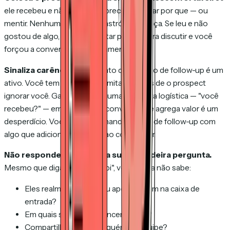
ele recebeu e não leu, agora precisa explicar por que — ou
mentir. Nenhum dos dois constrói confiança. Se leu e não
gostou de algo, pode não estar pronto para discutir e você
forçou a conversa prematuramente.
Sinaliza carência.
Cada ponto de contato de follow-up é um
ativo. Você tem um número limitado antes de o prospect
ignorar você. Gastar um com uma pergunta logística — "você
recebeu?" — em vez de uma conversa que agrega valor é um
desperdício. Você está queimando capital de follow-up com
algo que adiciona zero valor ao comprador.
Não responde realmente a sua verdadeira pergunta.
Mesmo que digam "sim, recebi", você ainda não sabe:
Eles realmente leram ou apenas viram na caixa de
entrada?
Em quais seções se concentraram?
Compartilharam com alguém da equipe?