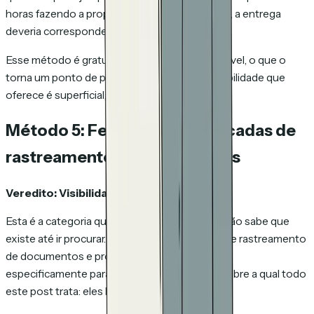
horas fazendo a proposta parecer profissional, a entrega
deveria corresponder.
Esse método é gratuito e amplamente disponível, o que o
torna um ponto de partida razoável. Mas a visibilidade que
oferece é superficial, na melhor das hipóteses.
Método 5: Ferramentas dedicadas de
rastreamento de documentos
Veredito: Visibilidade total.
Esta é a categoria que a maioria das pessoas não sabe que
existe até ir procurar. Ferramentas dedicadas de rastreamento
de documentos e propostas são construídas
especificamente para responder a pergunta sobre a qual todo
este post trata: eles leram, e o que acharam?