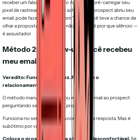
receber um falso positivo. Se o Apple Mail pré-carregar seu
pixel de rastreamento e você achar que o prospect abriu seu
email, pode fazer follow-up com "vi que você teve a chance de
olhar a proposta" quando ele não viu. Isso é pior que silêncio —
é assustador.
Método 2: O follow-up "você recebeu
meu email?"
Veredito: Funciona uma vez. Prejudica o
relacionamento.
O método manual. Você liga ou envia um email ao prospect
perguntando se recebeu sua proposta.
Funciona no sentido de que você terá uma resposta. Mas é
subótimo por várias razões.
Coloca o prospect em uma situação desconfortável.
Se