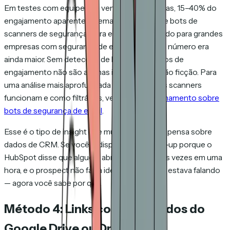
Em testes com equipes de vendas corporativas, 15–40% do
engajamento aparente de email era tráfego de bots de
scanners de segurança. Para equipes vendendo para grandes
empresas com segurança de email rigorosa, o número era
ainda maior. Sem detecção de bots, seus dados de
engajamento não são apenas imprecisos — são ficção. Para
uma análise mais aprofundada de como esses scanners
funcionam e como filtrá-los, veja nosso
detalhamento sobre
bots de segurança de email
.
Esse é o tipo de insight que muda como você pensa sobre
dados de CRM. Se você já disparou um follow-up porque o
HubSpot disse que alguém abriu seu email três vezes em uma
hora, e o prospect não fazia ideia do que você estava falando
— agora você sabe por que.
Método 4: Links compartilhados do
Google Drive ou Dropbox