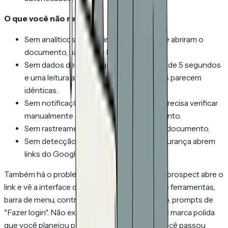
O que você não recebe:
Sem analíticos por página. Você sabe que abriram o
documento, não o que leram.
Sem dados de tempo gasto. Uma olhada de 5 segundos
e uma leitura aprofundada de 30 minutos parecem
idênticas.
Sem notificações em tempo real. Você precisa verificar
manualmente o painel de compartilhamento.
Sem rastreamento de cliques dentro do documento.
Sem detecção de bots. Scanners de segurança abrem
links do Google Drive também.
Também há o problema de apresentação. Seu prospect abre o
link e vê a interface do Google Drive — barra de ferramentas,
barra de menu, controles de compartilhamento, prompts de
"Fazer login". Não exatamente a experiência de marca polida
que você planejou para a proposta em si. Se você passou