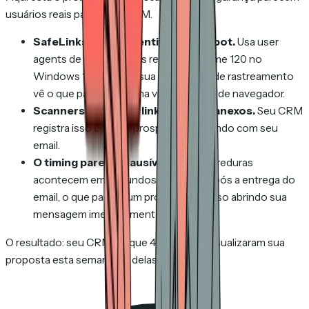
usuários reais para o seu CRM.
SafeLinks não se identifica como bot.
Usa user
agents de navegadores reais — "Chrome 120 no
Windows 11" — então sua ferramenta de rastreamento
vê o que parece ser uma visita legítima de navegador.
Scanners clicam em links e abrem anexos.
Seu CRM
registra isso como o prospect interagindo com seu
email.
O timing parece plausível.
Essas varreduras
acontecem em segundos a minutos após a entrega do
email, o que parece um prospect ansioso abrindo sua
mensagem imediatamente.
O resultado: seu CRM diz que 47 pessoas visualizaram sua
proposta esta semana. 38 delas eram bots.