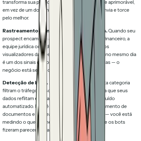
transforma sua proposta em um ativo testável e aprimorável,
em vez de um documento estático que você envia e torce
pelo melhor.
Rastreamento de múltiplos visualizadores.
Quando seu
prospect encaminha a proposta para o diretor financeiro, a
equipe jurídica ou o chefe, você vê isso. Múltiplos
visualizadores da mesma empresa aparecendo no mesmo dia
é um dos sinais de compra mais fortes em vendas — o
negócio está sendo discutido internamente.
Detecção de bots.
As boas ferramentas nesta categoria
filtram o tráfego de scanners de segurança para que seus
dados reflitam engajamento humano real, não ruído
automatizado. Este é o diferencial entre rastreamento de
documentos e rastreamento de email via CRM — você está
medindo o que realmente aconteceu, não o que os bots
fizeram parecer que aconteceu.