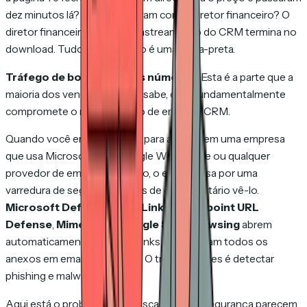
dez minutos lá? Compartilharam com o diretor financeiro? O
diretor financeiro odiou? O rastreamento do CRM termina no
download. Tudo depois disso é uma caixa-preta.
Tráfego de bots infla seus números.
Esta é a parte que a
maioria dos vendedores não sabe, e ela fundamentalmente
compromete o rastreamento de email via CRM.
Quando você envia um email para alguém em uma empresa
que usa Microsoft 365, Google Workspace ou qualquer
provedor de email corporativo, o email passa por uma
varredura de segurança antes de o destinatário vê-lo.
Microsoft Defender SafeLinks
,
Proofpoint URL
Defense
,
Mimecast
e
Google Safe Browsing
abrem
automaticamente todos os links e escaneiam todos os
anexos em emails recebidos. O trabalho deles é detectar
phishing e malware.
Aqui está o problema: esses scanners de segurança parecem