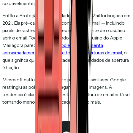
razoavelmente preciso.
Então a Proteção de Privacidade do Apple Mail foi lançada em
2021. Ela pré-carrega todo o conteúdo do email — incluindo
pixels de rastreamento — independentemente de o usuário
abrir o email. Todo email enviado para um usuário do Apple
Mail agora parece "aberto".
Apple Mail representa
aproximadamente 55–60% de todas as aberturas de email
, o
que significa que mais da metade dos seus dados de abertura
é ficção.
Microsoft está implementando proteções similares. Google
restringiu as políticas de carregamento de imagens. A
tendência é clara: o rastreamento de abertura de email está se
tornando menos confiável a cada ano, não mais.