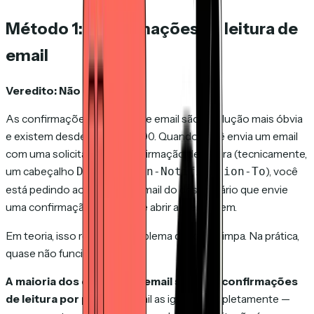
Método 1: Confirmações de leitura de
email
Veredito: Não confiável.
As confirmações de leitura de email são a solução mais óbvia
e existem desde os anos 1990. Quando você envia um email
com uma solicitação de confirmação de leitura (tecnicamente,
um cabeçalho
), você
Disposition-Notification-To
está pedindo ao cliente de email do destinatário que envie
uma confirmação quando ele abrir a mensagem.
Em teoria, isso resolve o problema de forma limpa. Na prática,
quase não funciona.
A maioria dos clientes de email suprime confirmações
de leitura por padrão.
Gmail as ignora completamente —