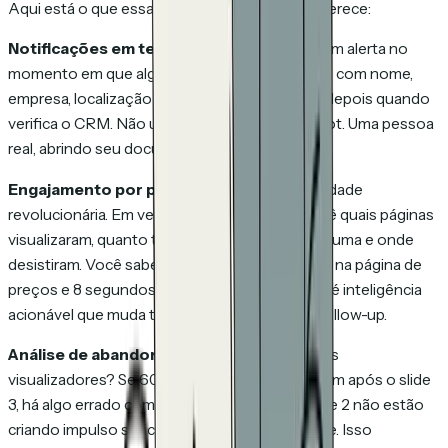
Aqui está o que essa classe de ferramentas oferece:
Notificações em tempo real.
Você recebe um alerta no
momento em que alguém abre sua proposta — com nome,
empresa, localização e dispositivo. Não horas depois quando
verifica o CRM. Não um falso positivo de um bot. Uma pessoa
real, abrindo seu documento, agora mesmo.
Engajamento por página.
Esta é a funcionalidade
revolucionária. Em vez de "eles abriram", você vê quais páginas
visualizaram, quanto tempo passaram em cada uma e onde
desistiram. Você sabe que passaram 4 minutos na página de
preços e 8 segundos no estudo de caso. Essa é inteligência
acionável que muda toda a sua estratégia de follow-up.
Análise de abandono.
Qual página perde seus
visualizadores? Se 60% dos prospects desistem após o slide
3, há algo errado com o slide 3 — ou os slides 1 e 2 não estão
criando impulso suficiente para levá-los adiante. Isso