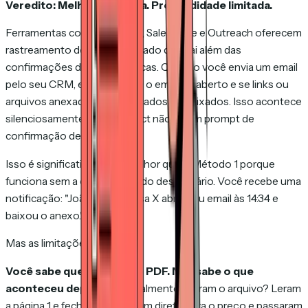
Veredito: Melhor que nada. Profundidade limitada.
Ferramentas como HubSpot, Salesforce e Outreach oferecem
rastreamento de email integrado que vai além das
confirmações de leitura básicas. Quando você envia um email
pelo seu CRM, ele rastreia se o email foi aberto e se links ou
arquivos anexados foram clicados ou baixados. Isso acontece
silenciosamente — o prospect não vê um prompt de
confirmação de leitura.
Isso é significativamente melhor que o Método 1 porque
funciona sem a cooperação do destinatário. Você recebe uma
notificação: "João da Empresa X abriu seu email às 14:34 e
baixou o anexo." Isso é útil.
Mas as limitações são reais.
Você sabe que baixaram o PDF. Não sabe o que
aconteceu depois.
Eles realmente abriram o arquivo? Leram
a página 1 e fecharam? Pularam direto para o preço e passaram