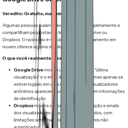
Veredito: Gratuito, mas mínimo.
Algumas pessoas pulam anexos de email completamente e
compartilham propostas via links do Google Drive ou
Dropbox. O raciocínio é razoável: o compartilhamento em
nuvem oferece alguma visibilidade integrada.
O que você realmente recebe:
Google Drive
mostra um timestamp de "última
visualização" e o email do visualizador — mas apenas se
estiver logado em uma conta Google. Visualizadores
anônimos aparecem como "Anônimo" sem informações
de identificação.
Dropbox
mostra contagens de visualização e emails
dos visualizadores para links compartilhados, com
limitações semelhantes para visualizadores não
autenticados.