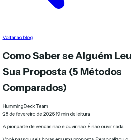
Voltar ao blog
Como Saber se Alguém Leu
Sua Proposta (5 Métodos
Comparados)
HummingDeck Team
·
28 de fevereiro de 2026
·
19 min de leitura
A pior parte de vendas não é ouvir não. É não ouvir nada.
Você passou seis horas em uma proposta. Personalizou o