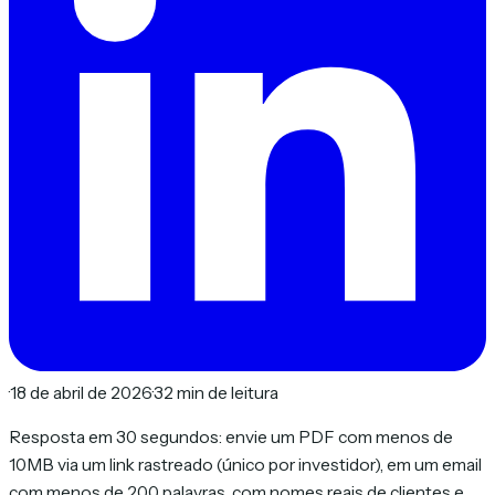
·
18 de abril de 2026
·
32 min de leitura
Resposta em 30 segundos: envie um PDF com menos de
10MB via um link rastreado (único por investidor), em um email
com menos de 200 palavras, com nomes reais de clientes e