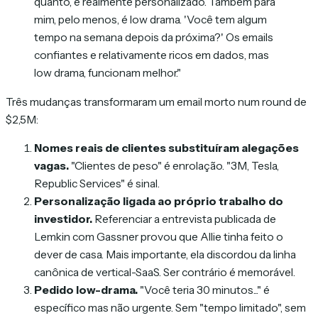
quanto, é realmente personalizado. Também para
mim, pelo menos, é low drama. 'Você tem algum
tempo na semana depois da próxima?' Os emails
confiantes e relativamente ricos em dados, mas
low drama, funcionam melhor."
Três mudanças transformaram um email morto num round de
$2,5M:
Nomes reais de clientes substituíram alegações
vagas.
"Clientes de peso" é enrolação. "3M, Tesla,
Republic Services" é sinal.
Personalização ligada ao próprio trabalho do
investidor.
Referenciar a entrevista publicada de
Lemkin com Gassner provou que Allie tinha feito o
dever de casa. Mais importante, ela discordou da linha
canônica de vertical-SaaS. Ser contrário é memorável.
Pedido low-drama.
"Você teria 30 minutos..." é
específico mas não urgente. Sem "tempo limitado", sem