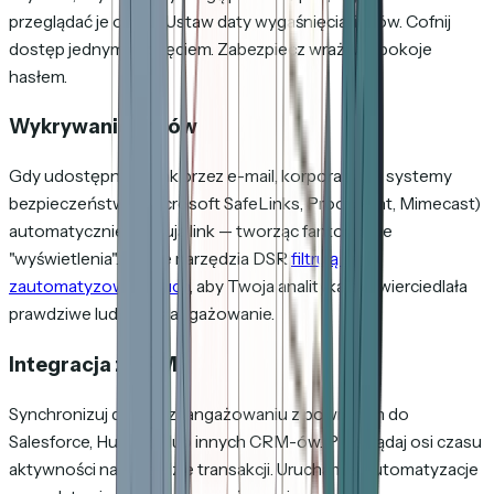
przeglądać je online. Ustaw daty wygaśnięcia linków. Cofnij
dostęp jednym kliknięciem. Zabezpiecz wrażliwe pokoje
hasłem.
Wykrywanie botów
Gdy udostępniasz link przez e-mail, korporacyjne systemy
bezpieczeństwa (Microsoft SafeLinks, Proofpoint, Mimecast)
automatycznie skanują link — tworząc fantomowe
"wyświetlenia". Dobre narzędzia DSR
filtrują ten
zautomatyzowany ruch
, aby Twoja analityka odzwierciedlała
prawdziwe ludzkie zaangażowanie.
Integracja z CRM
Synchronizuj dane o zaangażowaniu z powrotem do
Salesforce, HubSpot lub innych CRM-ów. Przeglądaj osi czasu
aktywności na rekordzie transakcji. Uruchamiaj automatyzacje