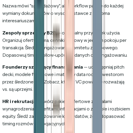
Nazwa mówi "sprzedażowy", ale workflow pasuje do każdej
wymiany dokumentów o wysokiej stawce z wieloma
interesariuszami.
Zespoły sprzedaży B2B
— oryginalny przypadek użycia.
Organizuj oferty, dema, cenniki i umowy w jednym pokoju per
transakcja. Śledź zaangażowanie komitetu zakupowego.
Dopasowuj timing follow-upów do danych o zaangażowaniu.
Founderzy szukający finansowania
— udostępniaj pitch
decki, modele finansowe i materiały data room inwestorom
przez śledzone linki. Zobacz, którzy VC poważnie rozważają
vs. są uprzejmi.
HR i rekrutacja
— twórz pakiety ofertowe z detalami
wynagrodzenia, benefitami, informacjami o zespole i rozbiciem
equity. Śledź zaangażowanie kandydatów, żeby dopasować
timing rozmów negocjacyjnych.