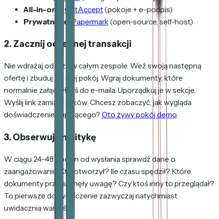
All-in-one
:
GetAccept
(pokoje + e-podpis)
Prywatność
:
Papermark
(open-source, self-host)
2. Zacznij od jednej transakcji
Nie wdrażaj od razu w całym zespole. Weź swoją następną
ofertę i zbuduj dla niej pokój. Wgraj dokumenty, które
normalnie załączyłbyś do e-maila. Uporządkuj je w sekcje.
Wyślij link zamiast plików. Chcesz zobaczyć, jak wygląda
doświadczenie kupującego?
Oto żywy pokój demo
.
3. Obserwuj analitykę
W ciągu 24–48 godzin od wysłania sprawdź dane o
zaangażowaniu. Kto otworzył? Ile czasu spędził? Które
dokumenty przyciągnęły uwagę? Czy ktoś inny to przeglądał?
To pierwsze doświadczenie zazwyczaj natychmiast
uwidacznia wartość.