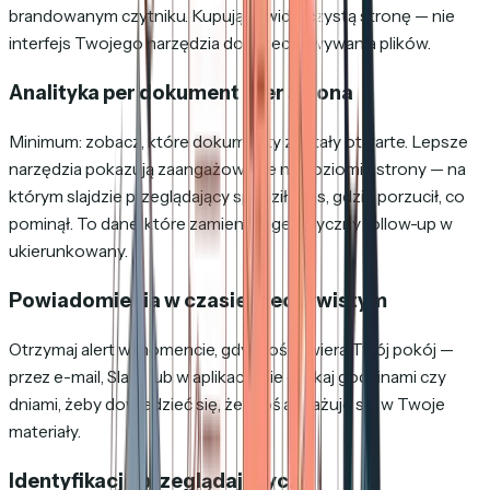
brandowanym czytniku. Kupujący widzi czystą stronę — nie
interfejs Twojego narzędzia do przechowywania plików.
Analityka per dokument i per strona
Minimum: zobacz, które dokumenty zostały otwarte. Lepsze
narzędzia pokazują zaangażowanie na poziomie strony — na
którym slajdzie przeglądający spędził czas, gdzie porzucił, co
pominął. To dane, które zamieniają generyczny follow-up w
ukierunkowany.
Powiadomienia w czasie rzeczywistym
Otrzymaj alert w momencie, gdy ktoś otwiera Twój pokój —
przez e-mail, Slack lub w aplikacji. Nie czekaj godzinami czy
dniami, żeby dowiedzieć się, że ktoś angażuje się w Twoje
materiały.
Identyfikacja przeglądających