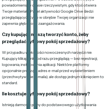
powiadomienia w czasie rzeczywistym, gdy ktoś otwiera
Twoje materiały. Panel aktywności Google Drive śledzi
przeglądających tylko w obrębie Twojej organizacji i nie
zapewnia głębokości zaangażowania.
Czy kupujący muszą tworzyć konto, żeby
przeglądać cyfrowy pokój sprzedażowy?
W przypadku większości nowoczesnych narzędzi nie.
Kupujący klikają link i od razu przeglądają — bez rejestracji,
logowania, instalowania aplikacji. Niektóre platformy
opcjonalnie proszą o adres e-mail przed wyświetleniem
(przechwytywanie e-maila), ale dostęp jednym kliknięciem to
standard.
Ile kosztuje cyfrowy pokój sprzedażowy?
Istnieją darmowe plany do podstawowego użytkowania