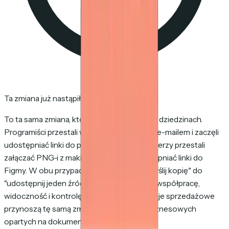
Ta zmiana już nastąpiła w kodzie i designie
To ta sama zmiana, która nastąpiła w innych dziedzinach.
Programiści przestali wysyłać łatki do kodu e-mailem i zaczęli
udostępniać linki do pull requestów. Designerzy przestali
załączać PNG-i z makietami i zaczęli udostępniać linki do
Figmy. W obu przypadkach przejście od "wyślij kopię" do
"udostępnij jeden źródłowy link" poprawiło współpracę,
widoczność i kontrolę wersji. Cyfrowe pokoje sprzedażowe
przynoszą tę samą zmianę do procesów biznesowych
opartych na dokumentach.