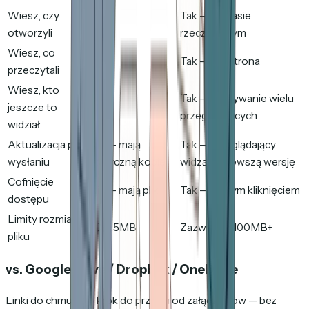
Wiesz, czy
Tak — w czasie
Nie
otworzyli
rzeczywistym
Wiesz, co
Nie
Tak — per strona
przeczytali
Wiesz, kto
Tak — wykrywanie wielu
jeszcze to
Nie
przeglądających
widział
Aktualizacja po
Nie — mają
Tak — przeglądający
wysłaniu
statyczną kopię
widzą najnowszą wersję
Cofnięcie
Nie — mają plik
Tak — jednym kliknięciem
dostępu
Limity rozmiaru
20–25MB
Zazwyczaj 100MB+
pliku
vs. Google Drive / Dropbox / OneDrive
Linki do chmury to krok do przodu od załączników — bez