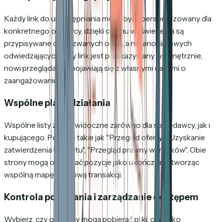
Każdy link do udostępniania może być spersonalizowany dla
konkretnego odbiorcy, dzięki czemu wyświetlenia są
przypisywane do nazwanych osób, a nie anonimowych
odwiedzających. Gdy link jest przekazywany wewnętrznie,
nowi przeglądający pojawiają się z własnymi danymi o
zaangażowaniu.
Wspólne plany działania
Wspólne listy zadań widoczne zarówno dla sprzedawcy, jak i
kupującego. Pozycje takie jak "Przegląd oferty", "Uzyskanie
zatwierdzenia budżetu", "Przegląd prawny warunków". Obie
strony mogą oznaczać pozycje jako ukończone, tworząc
wspólną mapę drogową transakcji.
Kontrola pobierania i zarządzanie dostępem
Wybierz, czy odbiorcy mogą pobierać pliki, czy tylko