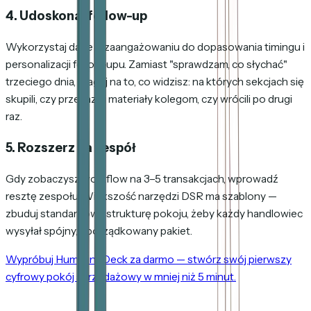
4. Udoskonal follow-up
Wykorzystaj dane o zaangażowaniu do dopasowania timingu i
personalizacji follow-upu. Zamiast "sprawdzam, co słychać"
trzeciego dnia, reaguj na to, co widzisz: na których sekcjach się
skupili, czy przekazali materiały kolegom, czy wrócili po drugi
raz.
5. Rozszerz na zespół
Gdy zobaczysz workflow na 3–5 transakcjach, wprowadź
resztę zespołu. Większość narzędzi DSR ma szablony —
zbuduj standardową strukturę pokoju, żeby każdy handlowiec
wysyłał spójny, uporządkowany pakiet.
Wypróbuj HummingDeck za darmo — stwórz swój pierwszy
cyfrowy pokój sprzedażowy w mniej niż 5 minut.