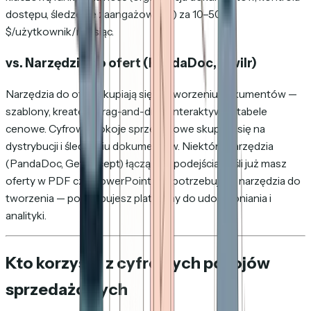
dostępu, śledzenie zaangażowania) za 10–50
$/użytkownik/miesiąc.
vs. Narzędzia do ofert (PandaDoc, Qwilr)
Narzędzia do ofert skupiają się na
tworzeniu
dokumentów —
szablony, kreatory drag-and-drop, interaktywne tabele
cenowe. Cyfrowe pokoje sprzedażowe skupiają się na
dystrybucji
i
śledzeniu
dokumentów. Niektóre narzędzia
(PandaDoc, GetAccept) łączą oba podejścia. Jeśli już masz
oferty w PDF czy PowerPoint, nie potrzebujesz narzędzia do
tworzenia — potrzebujesz platformy do udostępniania i
analityki.
Kto korzysta z cyfrowych pokojów
sprzedażowych