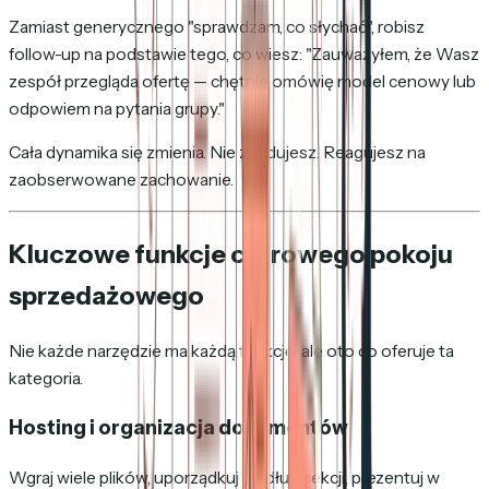
Zamiast generycznego "sprawdzam, co słychać", robisz
follow-up na podstawie tego, co wiesz: "Zauważyłem, że Wasz
zespół przegląda ofertę — chętnie omówię model cenowy lub
odpowiem na pytania grupy."
Cała dynamika się zmienia. Nie zgadujesz. Reagujesz na
zaobserwowane zachowanie.
Kluczowe funkcje cyfrowego pokoju
sprzedażowego
Nie każde narzędzie ma każdą funkcję, ale oto co oferuje ta
kategoria.
Hosting i organizacja dokumentów
Wgraj wiele plików, uporządkuj według sekcji, prezentuj w