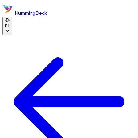
HummingDeck
PL