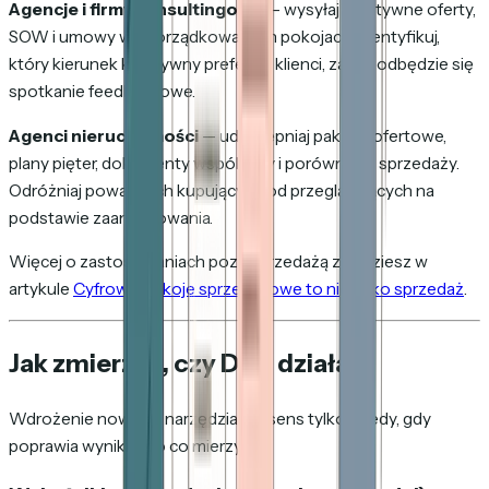
Agencje i firmy konsultingowe
— wysyłaj kreatywne oferty,
SOW i umowy w uporządkowanych pokojach. Identyfikuj,
który kierunek kreatywny preferują klienci, zanim odbędzie się
spotkanie feedbackowe.
Agenci nieruchomości
— udostępniaj pakiety ofertowe,
plany pięter, dokumenty wspólnoty i porównania sprzedaży.
Odróżniaj poważnych kupujących od przeglądających na
podstawie zaangażowania.
Więcej o zastosowaniach poza sprzedażą znajdziesz w
artykule
Cyfrowe pokoje sprzedażowe to nie tylko sprzedaż
.
Jak zmierzyć, czy DSR działa
Wdrożenie nowego narzędzia ma sens tylko wtedy, gdy
poprawia wyniki. Oto co mierzyć.