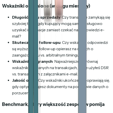
Wskaźniki opóźnione (w ciągu miesięcy)
Długość cyklu sprzedaży
: Czy transakcje zamykają się
szybciej teraz, gdy kupujący mogą samoobsługowo
uzyskać informacje zamiast czekać na odpowiedzi e-
mail?
Skuteczność follow-upu
: Czy wskaźniki odpowiedzi
są wyższe, gdy follow-up opierasz na danych o
zaangażowaniu vs. arbitralnym timingu?
Wskaźnik wygranych
: Najważniejsze. Porównaj
wskaźniki wygranych na transakcjach, gdzie użyłeś DSR
vs. transakcjach z załącznikami e-mail.
Jakość ofert
: Czy wskaźniki ukończenia poprawiają się,
gdy optymalizujesz dokumenty na podstawie danych o
porzuceniach?
Benchmark, który większość zespołów pomija