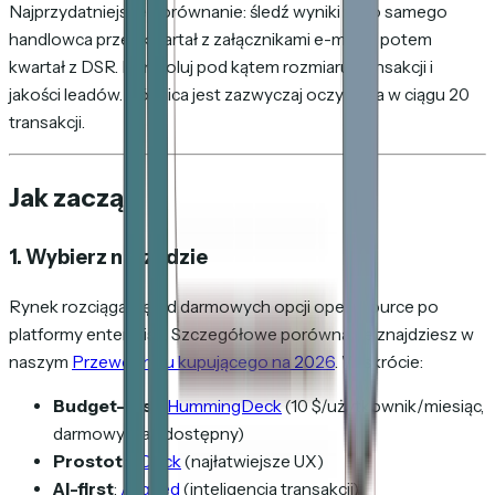
Najprzydatniejsze porównanie: śledź wyniki tego samego
handlowca przez kwartał z załącznikami e-mail, a potem
kwartał z DSR. Kontroluj pod kątem rozmiaru transakcji i
jakości leadów. Różnica jest zazwyczaj oczywista w ciągu 20
transakcji.
Jak zacząć
1. Wybierz narzędzie
Rynek rozciąga się od darmowych opcji open-source po
platformy enterprise. Szczegółowe porównanie znajdziesz w
naszym
Przewodniku kupującego na 2026
. W skrócie:
Budget-first
:
HummingDeck
(10 $/użytkownik/miesiąc,
darmowy plan dostępny)
Prostota
:
Dock
(najłatwiejsze UX)
AI-first
:
Aligned
(inteligencja transakcji)