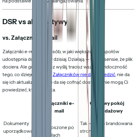
na podstawie progów zaangażowania.
DSR vs alternatywy
vs. Załączniki e-mail
Załączniki e-mail to sposób, w jaki większość zespołów
udostępnia dokumenty dzisiaj. Działają — w tym sensie, że plik
dociera. Ale gdy klikniesz wyślij, tracisz wszelką widoczność
tego, co dzieje się dalej.
Załączników nie da się śledzić
, nie da
się ich aktualizować, nie da się cofnąć dostępu i nie mogą Ci
powiedzieć, kto co czyta.
Załączniki e-
Cyfrowy pokój
mail
sprzedażowy
Nie —
Dokumenty
Tak — jedna brandowana
rozproszone po
uporządkowane
strona
e-mailach