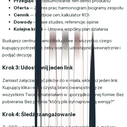
Przegląd
— Podsumowanie, film demo produktu
Oferta
— Zakres prac, harmonogram, biogramy zespołu
Cennik
— Rozbicie cen, kalkulator ROI
Dowody
— Case studies, referencje, opinie
Kolejne kroki
— Umowa, wspólny plan działania
Budujesz centrum samoobsługowe — wszystko, czego
kupujący potrzebuje, żeby ocenić, udostępnić wewnętrznie i
podjąć decyzję.
Krok 3: Udostępnij jeden link
Zamiast załączać pięć plików do e-maila, wklejasz jeden link.
Kupujący klika i widzi czystą, brandowaną stronę ze
wszystkimi Twoimi materiałami w uporządkowanej formie. Bez
pobierania. Bez pytania "który plik był najnowszą wersją?"
Krok 4: Śledź zaangażowanie