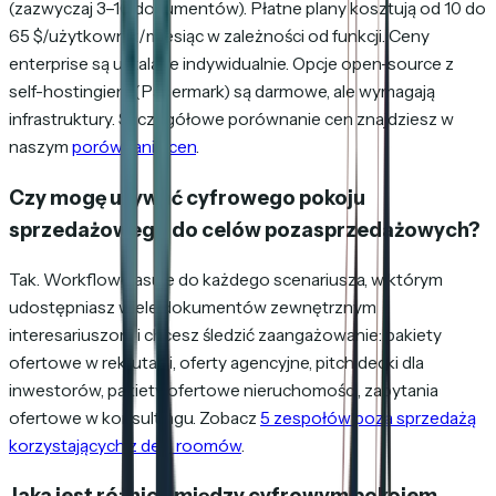
(zazwyczaj 3–10 dokumentów). Płatne plany kosztują od 10 do
65 $/użytkownik/miesiąc w zależności od funkcji. Ceny
enterprise są ustalane indywidualnie. Opcje open-source z
self-hostingiem (Papermark) są darmowe, ale wymagają
infrastruktury. Szczegółowe porównanie cen znajdziesz w
naszym
porównaniu cen
.
Czy mogę używać cyfrowego pokoju
sprzedażowego do celów pozasprzedażowych?
Tak. Workflow pasuje do każdego scenariusza, w którym
udostępniasz wiele dokumentów zewnętrznym
interesariuszom i chcesz śledzić zaangażowanie: pakiety
ofertowe w rekrutacji, oferty agencyjne, pitch decki dla
inwestorów, pakiety ofertowe nieruchomości, zapytania
ofertowe w konsultingu. Zobacz
5 zespołów poza sprzedażą
korzystających z deal roomów
.
Jaka jest różnica między cyfrowym pokojem