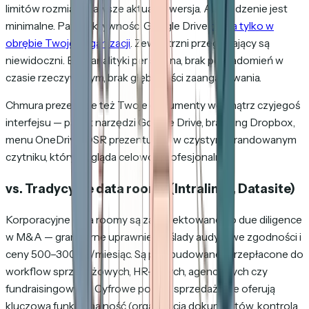
limitów rozmiaru, zawsze aktualna wersja. Ale śledzenie jest
minimalne. Panel aktywności Google Drive
działa tylko w
obrębie Twojej organizacji
. Zewnętrzni przeglądający są
niewidoczni. Brak analityki per strona, brak powiadomień w
czasie rzeczywistym, brak głębokości zaangażowania.
Chmura prezentuje też Twoje dokumenty wewnątrz czyjegoś
interfejsu — pasek narzędzi Google Drive, branding Dropbox,
menu OneDrive. DSR prezentuje je w czystym, brandowanym
czytniku, który wygląda celowo i profesjonalnie.
vs. Tradycyjne data roomy (Intralinks, Datasite)
Korporacyjne data roomy są zaprojektowane do due diligence
w M&A — granularne uprawnienia, ślady audytowe zgodności i
ceny 500–3000 $/miesiąc. Są przebudowane i przepłacone do
workflow sprzedażowych, HR-owych, agencyjnych czy
fundraisingowych. Cyfrowe pokoje sprzedażowe oferują
kluczową funkcjonalność (organizacja dokumentów, kontrola