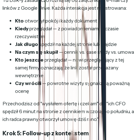
Tu DSR-y zasadniczo różnią się od załączników e-mail czy
linków z Google Drive. Każda interakcja jest rejestrowana:
Kto
otworzył pokój i każdy dokument
Kiedy
przeglądał — z powiadomieniami w czasie
rzeczywistym
Jak długo
spędził na każdej stronie lub slajdzie
Na czym się skupił
— cennik vs. case study vs. umowa
Kto jeszcze
przeglądał — nowi przeglądający z tej
samej firmy oznaczają, że link został przekazany
wewnętrznie
Czy wrócili
— powrotne wizyty sygnalizują poważną
ocenę
Przechodzisz od "wysłałem ofertę i czekam" do "ich CFO
spędził 6 minut na stronie z cennikiem wczoraj po południu, a
ich radca prawny otworzył umowę dziś rano."
Krok 5: Follow-up z kontekstem