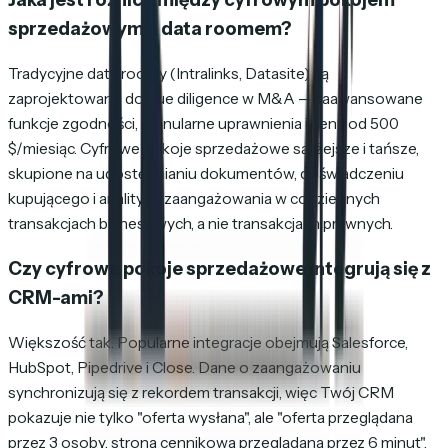
sprzedażowym a data roomem?
Tradycyjne data roomy (Intralinks, Datasite) są
zaprojektowane do due diligence w M&A — zaawansowane
funkcje zgodności, granularne uprawnienia i ceny od 500
$/miesiąc. Cyfrowe pokoje sprzedażowe są lżejsze i tańsze,
skupione na udostępnianiu dokumentów, doświadczeniu
kupującego i analityce zaangażowania w codziennych
transakcjach biznesowych, a nie transakcjach prawnych.
Czy cyfrowe pokoje sprzedażowe integrują się z
CRM-ami?
Większość tak. Popularne integracje obejmują Salesforce,
HubSpot, Pipedrive i Close. Dane o zaangażowaniu
synchronizują się z rekordem transakcji, więc Twój CRM
pokazuje nie tylko "oferta wysłana", ale "oferta przeglądana
przez 3 osoby, strona cennikowa przeglądana przez 6 minut".