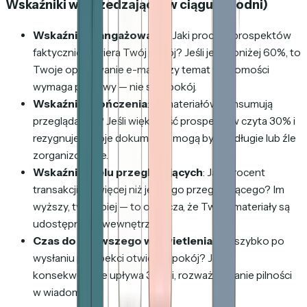
Wskaźniki wyprzedzające (w ciągu tygodni)
Wskaźnik zaangażowania
: Jaki procent prospektów
faktycznie otwiera Twój pokój? Jeśli jest poniżej 60%, to
Twoje opakowanie e-maila czy temat wiadomości
wymaga poprawy — nie sam pokój.
Wskaźnik ukończenia
: Ile materiałów konsumują
przeglądający? Jeśli większość prospektów czyta 30% i
rezygnuje, Twoje dokumenty mogą być za długie lub źle
zorganizowane.
Wskaźnik wielu przeglądających
: Jaki procent
transakcji ma więcej niż jednego przeglądającego? Im
wyższy, tym lepiej — to oznacza, że Twoje materiały są
udostępniane wewnętrznie.
Czas do pierwszego wyświetlenia
: Jak szybko po
wysłaniu prospekci otwierają pokój? Jeśli
konsekwentnie upływa 3+ dni, rozważ dodanie pilności
w wiadomości.