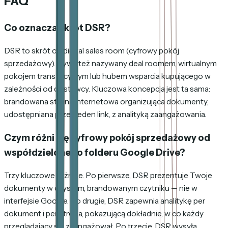
FAQ
Co oznacza skrót DSR?
DSR to skrót od digital sales room (cyfrowy pokój
sprzedażowy). Bywa też nazywany deal roomem, wirtualnym
pokojem transakcyjnym lub hubem wsparcia kupującego w
zależności od dostawcy. Kluczowa koncepcja jest ta sama:
brandowana strona internetowa organizująca dokumenty,
udostępniana przez jeden link, z analityką zaangażowania.
Czym różni się cyfrowy pokój sprzedażowy od
współdzielonego folderu Google Drive?
Trzy kluczowe różnice. Po pierwsze, DSR prezentuje Twoje
dokumenty w czystym, brandowanym czytniku — nie w
interfejsie Google. Po drugie, DSR zapewnia analitykę per
dokument i per strona, pokazującą dokładnie, w co każdy
przeglądający się zaangażował. Po trzecie, DSR wysyła