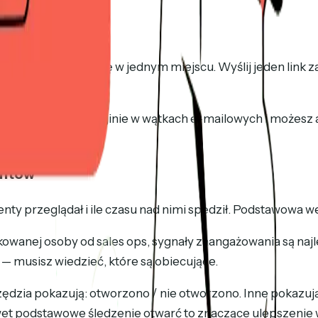
m linkiem
przypadku i umowę w jednym miejscu. Wyślij jeden link za
profesjonalne, nic nie ginie w wątkach e-mailowych i moż
entów
nty przeglądał i ile czasu nad nimi spędził. Podstawowa wer
wanej osoby od sales ops, sygnały zaangażowania są najl
 — musisz wiedzieć, które są obiecujące.
zędzia pokazują: otworzono / nie otworzono. Inne pokazu
awet podstawowe śledzenie otwarć to znaczące ulepszenie