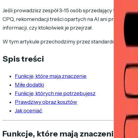
Jeśli prowadzisz zespół 3–15 osób sprzedający transakcj
CPQ, rekomendacji treści opartych na AI ani procesów 
informacji, czy ktokolwiek je przejrzał.
W tym artykule przechodzimy przez standardową
listę 
Spis treści
Funkcje, które mają znaczenie
Miłe dodatki
Funkcje, których nie potrzebujesz
Prawdziwy obraz kosztów
Jak oceniać
Funkcje, które mają znaczenie dla