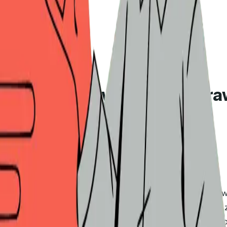
ałych zespołów: czego napra
ania
 do 2026 roku 30% cykli sprzedażowych B2B będzie obejmow
roblem polega na tym, że większość tej kategorii została
eloma interesariuszami, cykle trwające 6–12 miesięcy, ko