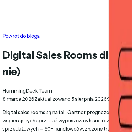
Powrót do bloga
Digital Sales Rooms dla m
nie)
HummingDeck Team
·
8 marca 2026
·
Zaktualizowano 5 sierpnia 2026
·
9 min czyt
Digital sales rooms są na fali. Gartner prognozował, że
wspierających sprzedaż wypuszcza własne rozwiązanie. P
sprzedażowych — 50+ handlowców, złożone transakcje z wi