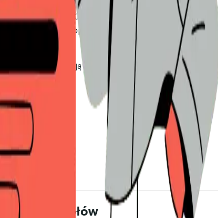
e warte od 5 000 do 100 000 USD, korporacyjny podręcznik
zatwierdzania. Prawdopodobnie jednak potrzebujesz spos
funkcji DSR
i dzielimy ją według tego, co naprawdę ma znacz
 małych zespołów