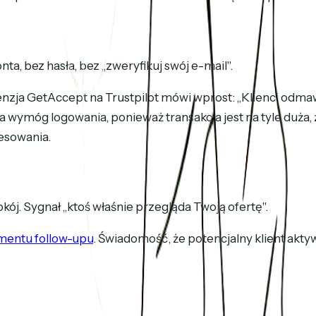
onta, bez hasła, bez „zweryfikuj swój e-mail".
zja GetAccept na Trustpilot mówi wprost: „Klienci odmawia
móg logowania, ponieważ transakcja jest na tyle duża, że
esowania.
kój. Sygnał „ktoś właśnie przegląda Twoją ofertę".
entu follow-upu
. Świadomość, że potencjalny klient akty