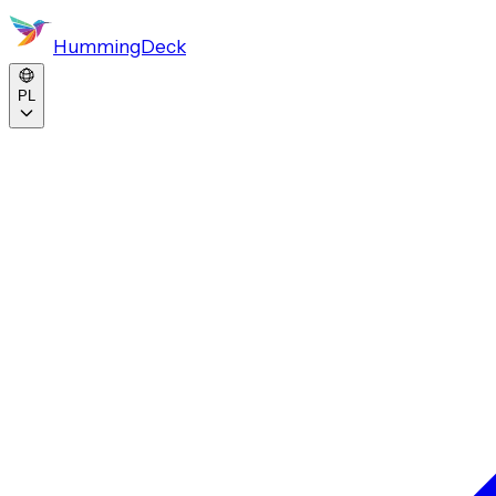
HummingDeck
PL