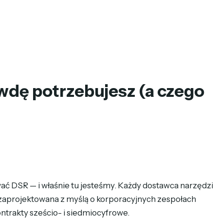
wdę potrzebujesz (a czego
ać DSR — i właśnie tu jesteśmy. Każdy dostawca narzędzi
 zaprojektowana z myślą o korporacyjnych zespołach
ntrakty sześcio- i siedmiocyfrowe.