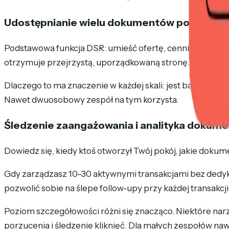
Udostępnianie wielu dokumentów pod jedny
Podstawowa funkcja DSR: umieść ofertę, cennik, studium 
otrzymuje przejrzystą, uporządkowaną stronę.
Dlaczego to ma znaczenie w każdej skali: jest bardziej 
Nawet dwuosobowy zespół na tym korzysta.
Śledzenie zaangażowania i analityka dokum
Dowiedz się, kiedy ktoś otworzył Twój pokój, jakie dokume
Gdy zarządzasz 10–30 aktywnymi transakcjami bez dedyko
pozwolić sobie na ślepe follow-upy przy każdej transakcji
Poziom szczegółowości różni się znacząco. Niektóre nar
porzucenia i śledzenie kliknięć. Dla małych zespołów n