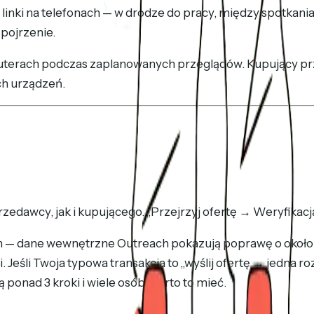
 linki na telefonach — w drodze do pracy, między spotkania
spojrzenie.
puterach podczas zaplanowanych przeglądów. Kupujący przy
ch urządzeń.
m
zedawcy, jak i kupującego. „Przejrzyj ofertę → Weryfikac
 — dane wewnętrzne Outreach pokazują poprawę o około 26
 Jeśli Twoja typowa transakcja to „wyślij ofertę → jedna 
 ponad 3 kroki i wiele osób, warto to mieć.