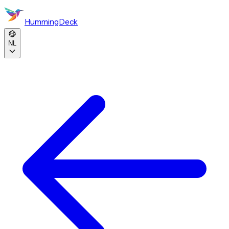
HummingDeck
NL