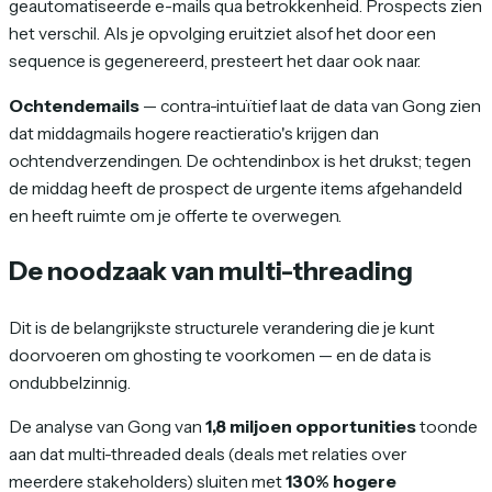
geautomatiseerde e-mails qua betrokkenheid. Prospects zien
het verschil. Als je opvolging eruitziet alsof het door een
sequence is gegenereerd, presteert het daar ook naar.
Ochtendemails
— contra-intuïtief laat de data van Gong zien
dat middagmails hogere reactieratio's krijgen dan
ochtendverzendingen. De ochtendinbox is het drukst; tegen
de middag heeft de prospect de urgente items afgehandeld
en heeft ruimte om je offerte te overwegen.
De noodzaak van multi-threading
Dit is de belangrijkste structurele verandering die je kunt
doorvoeren om ghosting te voorkomen — en de data is
ondubbelzinnig.
De analyse van Gong van
1,8 miljoen opportunities
toonde
aan dat multi-threaded deals (deals met relaties over
meerdere stakeholders) sluiten met
130% hogere