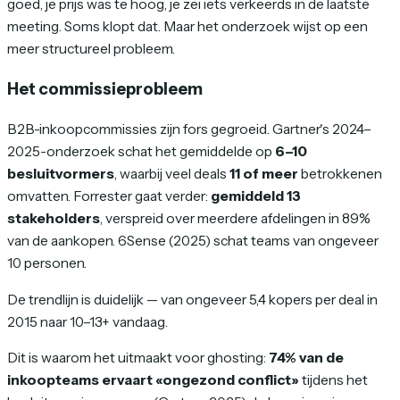
goed, je prijs was te hoog, je zei iets verkeerds in de laatste
meeting. Soms klopt dat. Maar het onderzoek wijst op een
meer structureel probleem.
Het commissieprobleem
B2B-inkoopcommissies zijn fors gegroeid. Gartner's 2024–
2025-onderzoek schat het gemiddelde op
6–10
besluitvormers
, waarbij veel deals
11 of meer
betrokkenen
omvatten. Forrester gaat verder:
gemiddeld 13
stakeholders
, verspreid over meerdere afdelingen in 89%
van de aankopen. 6Sense (2025) schat teams van ongeveer
10 personen.
De trendlijn is duidelijk — van ongeveer 5,4 kopers per deal in
2015 naar 10–13+ vandaag.
Dit is waarom het uitmaakt voor ghosting:
74% van de
inkoopteams ervaart «ongezond conflict»
tijdens het