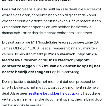
Lees dat nog eens. Bijna de helft van alle deals die succesvol
worden gesloten, gebeurt binnen één dag nadat de koper
voor het eerst de offerte heeft bekeken. Het venster tussen
«ze hebben het geopend» en «ze hebben besloten» is
dramatisch korter dan de meeste verkopers aannemen.
Dit sluit aan bij de MIT/InsideSales leadresponse-studie (Dr.
James Oldroyd, 15.000+ leads): reageren binnen 5 minuten
versus 30 minuten maakt je
21x zo waarschijnlijk om de
lead te kwalificeren
en
100x zo waarschijnlijk om
contact te leggen
. En
78% van de klanten koopt bij het
eerste bedrijf dat reageert
op hun aanvraag.
De implicatie is duidelijk: het moment dat een prospect je
offerte bekijkt, is het meest waardevolle moment in de hele
deal. Als je geen
realtime betrokkenheidstracking
hebt die je
vertelt wanneer iemand je document opent, vlieg je blind door
het belangrijkste venster.