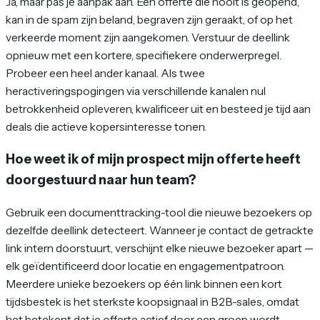
Ja, maar pas je aanpak aan. Een offerte die nooit is geopend,
kan in de spam zijn beland, begraven zijn geraakt, of op het
verkeerde moment zijn aangekomen. Verstuur de deellink
opnieuw met een kortere, specifiekere onderwerpregel.
Probeer een heel ander kanaal. Als twee
heractiveringspogingen via verschillende kanalen nul
betrokkenheid opleveren, kwalificeer uit en besteed je tijd aan
deals die actieve kopersinteresse tonen.
Hoe weet ik of mijn prospect mijn offerte heeft
doorgestuurd naar hun team?
Gebruik een documenttracking-tool die nieuwe bezoekers op
dezelfde deellink detecteert. Wanneer je contact de getrackte
link intern doorstuurt, verschijnt elke nieuwe bezoeker apart —
elk geïdentificeerd door locatie en engagementpatroon.
Meerdere unieke bezoekers op één link binnen een kort
tijdsbestek is het sterkste koopsignaal in B2B-sales, omdat
het betekent dat je offerte actief door een groep wordt