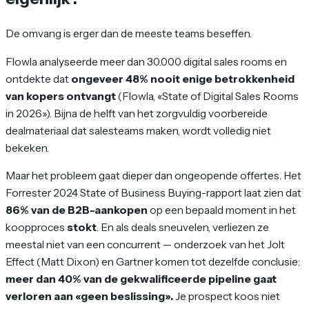
De omvang is erger dan de meeste teams beseffen.
Flowla analyseerde meer dan 30.000 digital sales rooms en
ontdekte dat
ongeveer 48% nooit enige betrokkenheid
van kopers ontvangt
(Flowla, «State of Digital Sales Rooms
in 2026»). Bijna de helft van het zorgvuldig voorbereide
dealmateriaal dat salesteams maken, wordt volledig niet
bekeken.
Maar het probleem gaat dieper dan ongeopende offertes. Het
Forrester 2024 State of Business Buying-rapport laat zien dat
86% van de B2B-aankopen
op een bepaald moment in het
koopproces
stokt
. En als deals sneuvelen, verliezen ze
meestal niet van een concurrent — onderzoek van het Jolt
Effect (Matt Dixon) en Gartner komen tot dezelfde conclusie:
meer dan 40% van de gekwalificeerde pipeline gaat
verloren aan «geen beslissing».
Je prospect koos niet