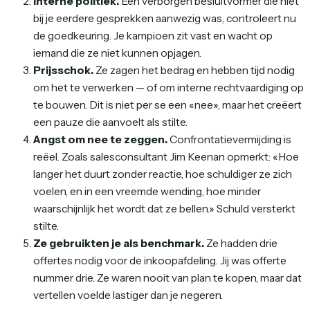
Interne politiek.
Een verborgen besluitvormer die niet
bij je eerdere gesprekken aanwezig was, controleert nu
de goedkeuring. Je kampioen zit vast en wacht op
iemand die ze niet kunnen opjagen.
Prijsschok.
Ze zagen het bedrag en hebben tijd nodig
om het te verwerken — of om interne rechtvaardiging op
te bouwen. Dit is niet per se een «nee», maar het creëert
een pauze die aanvoelt als stilte.
Angst om nee te zeggen.
Confrontatievermijding is
reëel. Zoals salesconsultant Jim Keenan opmerkt: «Hoe
langer het duurt zonder reactie, hoe schuldiger ze zich
voelen, en in een vreemde wending, hoe minder
waarschijnlijk het wordt dat ze bellen.» Schuld versterkt
stilte.
Ze gebruikten je als benchmark.
Ze hadden drie
offertes nodig voor de inkoopafdeling. Jij was offerte
nummer drie. Ze waren nooit van plan te kopen, maar dat
vertellen voelde lastiger dan je negeren.