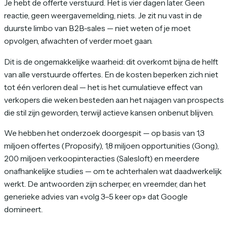
Je hebt de offerte verstuurd. Het is vier dagen later. Geen
reactie, geen weergavemelding, niets. Je zit nu vast in de
duurste limbo van B2B-sales — niet weten of je moet
opvolgen, afwachten of verder moet gaan.
Dit is de ongemakkelijke waarheid: dit overkomt bijna de helft
van alle verstuurde offertes. En de kosten beperken zich niet
tot één verloren deal — het is het cumulatieve effect van
verkopers die weken besteden aan het najagen van prospects
die stil zijn geworden, terwijl actieve kansen onbenut blijven.
We hebben het onderzoek doorgespit — op basis van 1,3
miljoen offertes (Proposify), 1,8 miljoen opportunities (Gong),
200 miljoen verkoopinteracties (Salesloft) en meerdere
onafhankelijke studies — om te achterhalen wat daadwerkelijk
werkt. De antwoorden zijn scherper, en vreemder, dan het
generieke advies van «volg 3–5 keer op» dat Google
domineert.