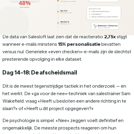
«Ik heb verder nagedacht over [hun specifieke uitdaging]. Iets
wat ik niet in de offerte had opgenomen was [aanvullend
inzicht]. Is het een kort gesprek waard?»
De data van Salesloft laat zien dat de reactieratio
2,75x
stijgt
wanneer e-mails minstens
15% personalisatie
bevatten
versus nul. Generieke «even checken»-e-mails zijn de slechtst
presterende opvolging in elke dataset.
Dag 14–18: De afscheidsmail
Dit is de meest tegenstrijdige tactiek in het onderzoek — en
het werkt. De «ga voor de nee»-techniek van salestrainer Sam
Wakefield: vraag «Heeft u besloten een andere richting in te
slaan?» of «Heeft u dit project opgegeven?»
De psychologie is simpel. «Nee» zeggen voelt definitief en
ongemakkelijk. De meeste prospects reageren om hun