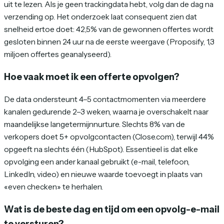
uit te lezen. Als je geen trackingdata hebt, volg dan de dag na
verzending op. Het onderzoek laat consequent zien dat
snelheid ertoe doet: 42,5% van de gewonnen offertes wordt
gesloten binnen 24 uur na de eerste weergave (Proposify, 1,3
miljoen offertes geanalyseerd).
Hoe vaak moet ik een offerte opvolgen?
De data ondersteunt 4–5 contactmomenten via meerdere
kanalen gedurende 2–3 weken, waarna je overschakelt naar
maandelijkse langetermijnnurture. Slechts 8% van de
verkopers doet 5+ opvolgcontacten (Close.com), terwijl 44%
opgeeft na slechts één (HubSpot). Essentieel is dat elke
opvolging een ander kanaal gebruikt (e-mail, telefoon,
LinkedIn, video) en nieuwe waarde toevoegt in plaats van
«even checken» te herhalen.
Wat is de beste dag en tijd om een opvolg-e-mail
te versturen?