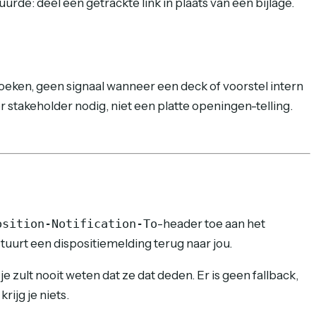
rde: deel een getrackte link in plaats van een bijlage.
oeken, geen signaal wanneer een deck of voorstel intern
 stakeholder nodig, niet een platte openingen-telling.
osition-Notification-To
-header toe aan het
tuurt een dispositiemelding terug naar jou.
e zult nooit weten dat ze dat deden. Er is geen fallback,
rijg je niets.