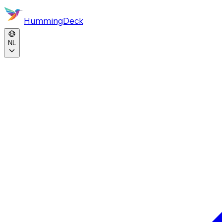
HummingDeck
NL