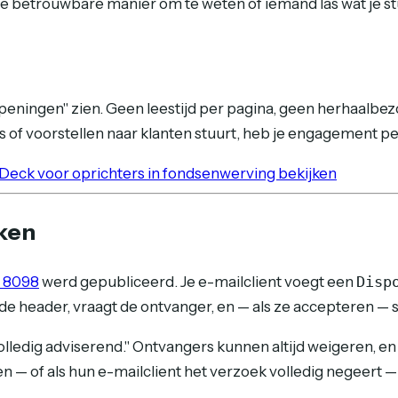
e betrouwbare manier om te weten of iemand las wat je stuu
peningen" zien. Geen leestijd per pagina, geen herhaalbez
 of voorstellen naar klanten stuurt, heb je engagement per
ck voor oprichters in fondsenwerving bekijken
ken
 8098
werd gepubliceerd. Je e-mailclient voegt een
Disp
de header, vraagt de ontvanger, en — als ze accepteren — s
olledig adviserend." Ontvangers kunnen altijd weigeren, en j
 — of als hun e-mailclient het verzoek volledig negeert — k