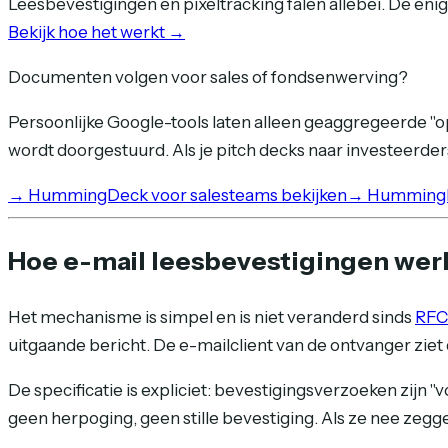
Leesbevestigingen en pixeltracking falen allebei. De enig
Bekijk hoe het werkt →
Documenten volgen voor sales of fondsenwerving?
Persoonlijke Google-tools laten alleen geaggregeerde "o
wordt doorgestuurd. Als je pitch decks naar investeerders
→
HummingDeck voor salesteams bekijken
→
HummingDe
Hoe e-mail leesbevestigingen wer
Het mechanisme is simpel en is niet veranderd sinds
RFC
uitgaande bericht. De e-mailclient van de ontvanger ziet 
De specificatie is expliciet: bevestigingsverzoeken zijn "v
geen herpoging, geen stille bevestiging. Als ze nee zeggen