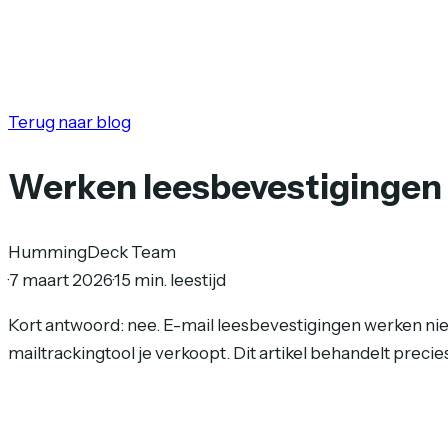
Terug naar blog
Werken leesbevestigingen v
HummingDeck Team
·
7 maart 2026
·
15 min. leestijd
Kort antwoord: nee. E-mail leesbevestigingen werken nie
mailtrackingtool je verkoopt. Dit artikel behandelt precie