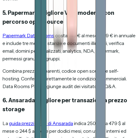
5. Papermark: migliore VDR moderna con
percorso open source
Papermark Data Rooms
costa 149 € al mese o 99 € in annuale
e include tre membri, stanze e documenti illimitati, verifica
email, domini personalizzati, analytics, NDA, watermark,
permessi granulari e gruppi.
Combina prezzi trasparenti, codice open source e self-
hosting. Conferma direttamente le condizioni commerciali.
Data Rooms Plus aggiunge audit dei visitatori e Q&A.
6. Ansarada: migliore per transazioni a prezzo
storage
La
guida prezzi 2026 di Ansarada
indica 250 MB a 479 $ al
mese o 244 $ al mese per dodici mesi, con utenti interni ed