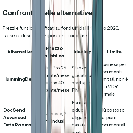
Confronto delle alternative
Prezzi e funzioni verificati su fonti ufficiali il 15 luglio 2026.
Tasse escluse; i prezzi possono cambiare.
Prezzo
Alternativa
Ideale per
Limite
pubblico
Business per
Gratis; Pro 25
Stanze
documenti
$/utente/mese;
guidate per
HummingDeck
illimitati; non è
Business 40
startup e
una VDR
$/utente/mese
PMI
formale
Fundraising
DocSend
e due
Più costoso
180 $/mese, 3
Advanced
diligence
dei piani
utenti inclusi
Data Rooms
basata sugli
documentali
analytics