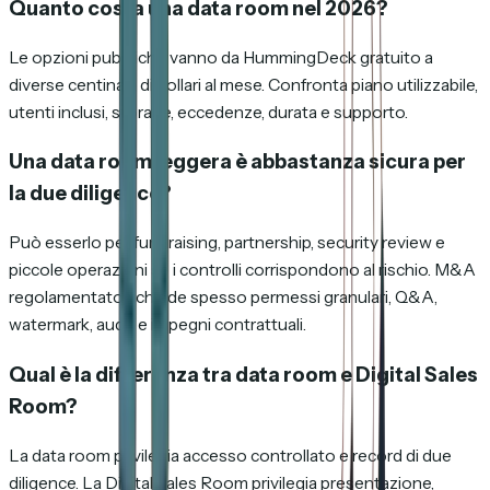
Quanto costa una data room nel 2026?
Le opzioni pubbliche vanno da HummingDeck gratuito a
diverse centinaia di dollari al mese. Confronta piano utilizzabile,
utenti inclusi, storage, eccedenze, durata e supporto.
Una data room leggera è abbastanza sicura per
la due diligence?
Può esserlo per fundraising, partnership, security review e
piccole operazioni se i controlli corrispondono al rischio. M&A
regolamentato richiede spesso permessi granulari, Q&A,
watermark, audit e impegni contrattuali.
Qual è la differenza tra data room e Digital Sales
Room?
La data room privilegia accesso controllato e record di due
diligence. La Digital Sales Room privilegia presentazione,