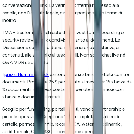
conversazioni per link. La verifica conferma l'accesso alla
casella, non l'identità legale, e non impedisce altre forme di
inoltro.
I MAP trasformano richieste degli investitori, onboarding o
security review in task condivisi accanto ai documenti. Le
Discussions collegano domande asincrone alla stanza, ai
contenuti, alle sezioni o ai task visibili. Non sono chat live né
Q&A VDR strutturate.
I
prezzi HummingDeck
partono da una stanza gratuita con tre
documenti. Pro costa 25 $ per utente al mese per 15 stanze da
15 documenti. Business costa 40 $ per utente al mese con
stanze e documenti illimitati.
Sceglilo per fundraising, portali clienti, vendite, partnership e
piccole operazioni. Scegli una VDR completa per alberi di
cartelle, permessi per file, record NDA, watermark dinamici,
audit formale, Q&A, SSO o compliance specifica.