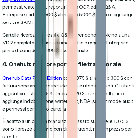
permessi, watermark, report, ricerca OCR ed EZ Q&A.
Enterprise parte da 500 $ al mese o 5.000 $ l'anno e aggiunge
servizi e SAML SSO.
Cartelle, ricerca, permessi e Q&A lo rendono più vicino a una
VDR completa. Verifica volume dei file e requisiti Enterprise
prima di considerare 399 $ il costo finale.
4. Onehub: migliore portale file tradizionale
Onehub Data Room Edition
costa 375 $ al mese o 300 $ con
fatturazione annuale e include cinque utenti paganti. Gli utenti
aggiuntivi costano 25 $ al mese, o 20 $ in annuale. Il piano
aggiunge indicizzazione, watermark, NDA, stealth mode, audit
e permessi per spazio, cartella e file.
È adatto a un portale brandizzato basato su cartelle. I 375 $
sono il prezzo del piano con cinque utenti, non un prezzo per
utente.