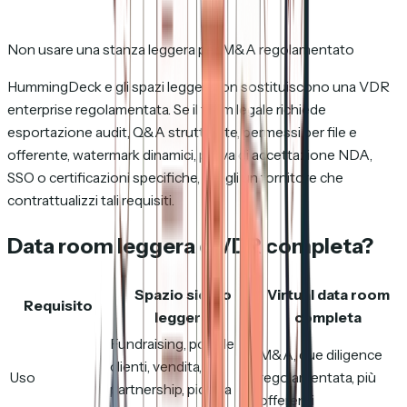
Non usare una stanza leggera per M&A regolamentato
HummingDeck e gli spazi leggeri non sostituiscono una VDR
enterprise regolamentata. Se il team legale richiede
esportazione audit, Q&A strutturate, permessi per file e
offerente, watermark dinamici, prova di accettazione NDA,
SSO o certificazioni specifiche, scegli un fornitore che
contrattualizzi tali requisiti.
Data room leggera o VDR completa?
Spazio sicuro
Virtual data room
Requisito
leggero
completa
Fundraising, portale
M&A, due diligence
clienti, vendita,
Uso
regolamentata, più
partnership, piccola
offerenti