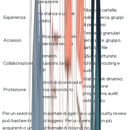
operazione
Albero di cartelle,
Una stanza o un link
Esperienza
indice, ricerca, gruppi
guidato
di permessi
Permessi granulari
Verifica email, allowlist,
Accesso
per utente, gruppo,
scadenza e revoca
cartella e file
Commenti,
Q&A strutturate,
Collaborazione
discussioni, task o
richieste, routing e
MAP
audit
Watermark dinamici,
Controlli di download e
divulgazione
Protezione
revoca, secondo lo
progressiva, audit
strumento
dettagliato
Per un seed round, un portale di agenzia o una security review
può bastare il modello leggero. Per una vendita con più
acquirenti o un record formale di closing, no.