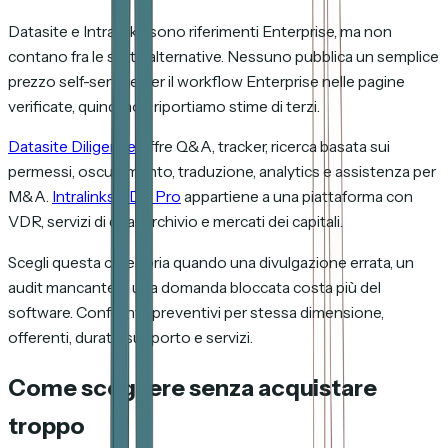
Datasite e Intralinks sono riferimenti Enterprise, ma non
contano fra le sette alternative. Nessuno pubblica un semplice
prezzo self-service per il workflow Enterprise nelle pagine
verificate, quindi non riportiamo stime di terzi.
Datasite Diligence
offre Q&A, tracker, ricerca basata sui
permessi, oscuramento, traduzione, analytics e assistenza per
M&A.
Intralinks VDR Pro
appartiene a una piattaforma con
VDR, servizi di deal, archivio e mercati dei capitali.
Scegli questa categoria quando una divulgazione errata, un
audit mancante o una domanda bloccata costa più del
software. Confronta preventivi per stessa dimensione,
offerenti, durata, supporto e servizi.
Come scegliere senza acquistare
troppo