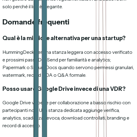
solo perché il link è elegante.
Domande frequenti
Qual è la migliore alternativa per una startup?
HummingDeck per una stanza leggera con accesso verificato
e prossimi passi; DocSend per familiarità e analytics;
Papermark o SecureDocs quando servono permessi granulari,
watermark, record NDA o Q&A formale.
Posso usare Google Drive invece di una VDR?
Google Drive va bene per collaborazione a basso rischio con
partecipanti noti. Una stanza dedicata aggiunge verifica,
analytics, scadenza, revoca, download controllati, branding e
record di accesso.