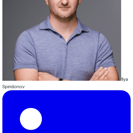
Ilya
Spiridonov