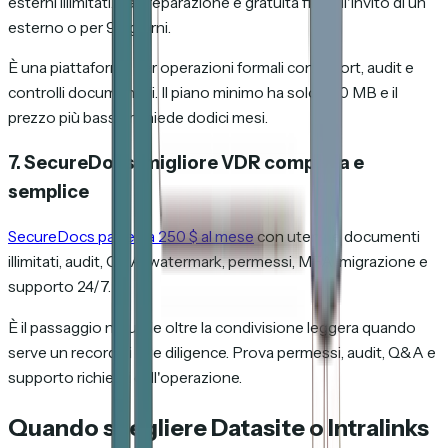
esterni illimitati. La preparazione è gratuita fino all'invito di un
esterno o per 90 giorni.
È una piattaforma per operazioni formali con report, audit e
controlli documentali. Il piano minimo ha solo 250 MB e il
prezzo più basso richiede dodici mesi.
7. SecureDocs: migliore VDR completa e
semplice
SecureDocs parte da 250 $ al mese
con utenti e documenti
illimitati, audit, Q&A, watermark, permessi, MFA, migrazione e
supporto 24/7.
È il passaggio naturale oltre la condivisione leggera quando
serve un record di due diligence. Prova permessi, audit, Q&A e
supporto richiesti dall'operazione.
Quando scegliere Datasite o Intralinks