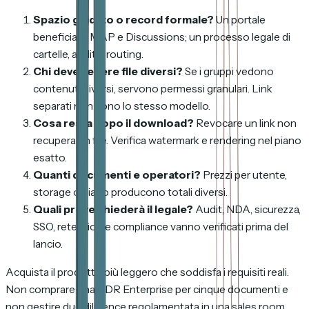
Spazio guidato o record formale?
Un portale
beneficia di MAP e Discussions; un processo legale di
cartelle, audit e routing.
Chi deve vedere file diversi?
Se i gruppi vedono
contenuti diversi, servono permessi granulari. Link
separati non sono lo stesso modello.
Cosa resta dopo il download?
Revocare un link non
recupera un file. Verifica watermark e rendering nel piano
esatto.
Quanti documenti e operatori?
Prezzi per utente,
storage o piano producono totali diversi.
Quali prove chiederà il legale?
Audit, NDA, sicurezza,
SSO, retention e compliance vanno verificati prima del
lancio.
Acquista il prodotto più leggero che soddisfa i requisiti reali.
Non comprare una VDR Enterprise per cinque documenti e
non gestire due diligence regolamentata in una sales room