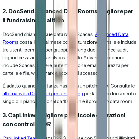
2. DocSend Advanced Data Rooms: migliore per
il fundraising analitico
DocSend chiama le sue data room Spaces.
Advanced Data
Rooms
costa 180 $ al mese con fatturazione mensile e include
tre utenti, permessi per gruppi, tracking due diligence, audit
log, indicizzazione e analytics. Il livello Advanced inferiore
include Spaces leggere, autenticazione email, sicurezza per
cartelle e file, watermark e accordi di accesso.
È adatto quando la stanza nasce da un pitch deck. Consulta le
alternative a DocSend per fundraising
per la fase a documento
singolo. Il piano Personal da 10 $ non è il prodotto data room.
3. CapLinked: migliore per piccole operazioni
con controlli VDR
CapLinked Team
costa 399 $ al mese con 5 GB, ospiti illimitati,