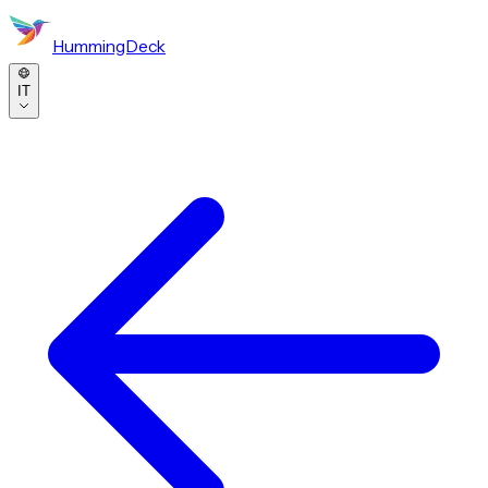
HummingDeck
IT