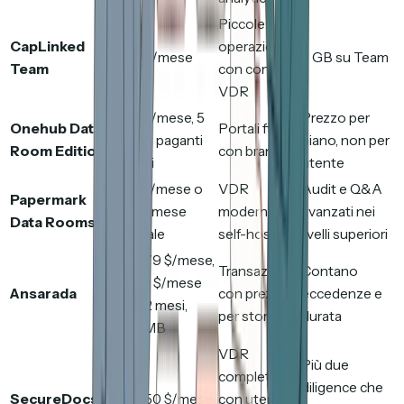
Piccole
CapLinked
operazioni
399 $/mese
5 GB su Team
Team
con controlli
VDR
375 $/mese, 5
Prezzo per
Onehub Data
Portali file
utenti paganti
piano, non per
Room Edition
con brand
inclusi
utente
149 €/mese o
VDR
Audit e Q&A
Papermark
99 €/mese
moderna e
avanzati nei
Data Rooms
annuale
self-hosting
livelli superiori
Da 479 $/mese,
Transazioni
Contano
o 244 $/mese
Ansarada
con prezzo
eccedenze e
per 12 mesi,
per storage
durata
250 MB
VDR
Più due
completa
diligence che
SecureDocs
Da 250 $/mese
con utenti e