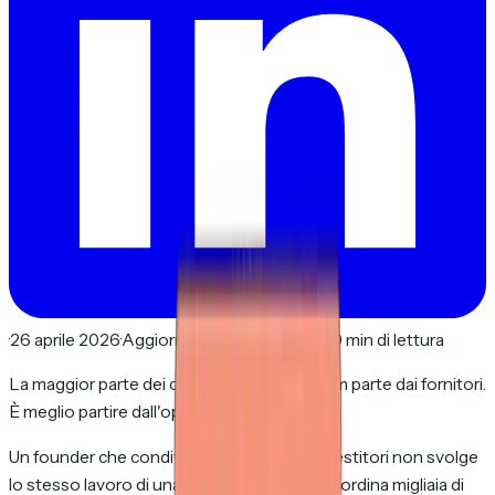
·
26 aprile 2026
·
Aggiornato il 15 luglio 2026
·
9 min di lettura
La maggior parte dei confronti tra data room parte dai fornitori.
È meglio partire dall'operazione.
Un founder che condivide 25 file con gli investitori non svolge
lo stesso lavoro di una banca d'affari che coordina migliaia di