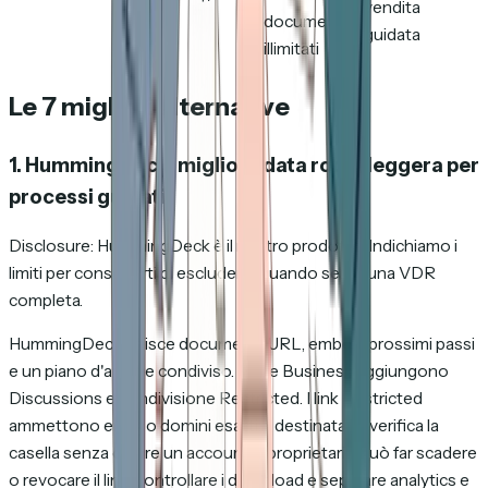
vendita
documenti
guidata
illimitati
Le 7 migliori alternative
1. HummingDeck: migliore data room leggera per
processi guidati
Disclosure: HummingDeck è il nostro prodotto. Indichiamo i
limiti per consentirti di escluderlo quando serve una VDR
completa.
HummingDeck unisce documenti, URL, embed, prossimi passi
e un piano d'azione condiviso. Pro e Business aggiungono
Discussions e condivisione Restricted. I link Restricted
ammettono email o domini esatti: il destinatario verifica la
casella senza creare un account. Il proprietario può far scadere
o revocare il link, controllare i download e separare analytics e