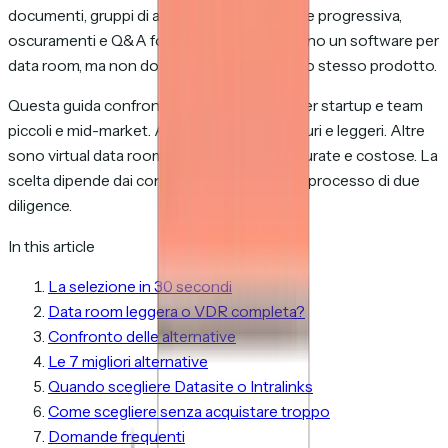
documenti, gruppi di acquirenti, divulgazione progressiva,
oscuramenti e Q&A formali. Entrambi cercano un software per
data room, ma non dovrebbero acquistare lo stesso prodotto.
Questa guida confronta sette alternative per startup e team
piccoli e mid-market. Alcune sono spazi sicuri e leggeri. Altre
sono virtual data room complete, più strutturate e costose. La
scelta dipende dai controlli di accesso e dal processo di due
diligence.
In this article
La selezione in 30 secondi
Data room leggera o VDR completa?
Confronto delle alternative
Le 7 migliori alternative
Quando scegliere Datasite o Intralinks
Come scegliere senza acquistare troppo
Domande frequenti