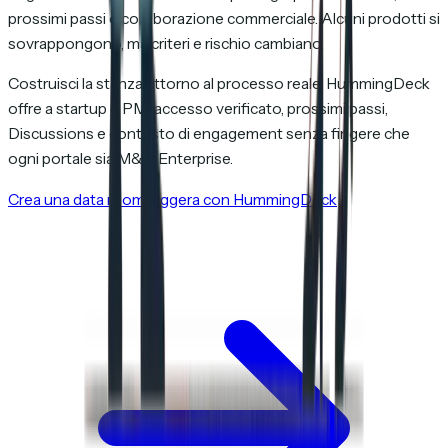
prossimi passi e collaborazione commerciale. Alcuni prodotti si
sovrappongono, ma criteri e rischio cambiano.
Costruisci la stanza attorno al processo reale. HummingDeck
offre a startup e PMI accesso verificato, prossimi passi,
Discussions e contesto di engagement senza fingere che
ogni portale sia M&A Enterprise.
Crea una data room leggera con HummingDeck