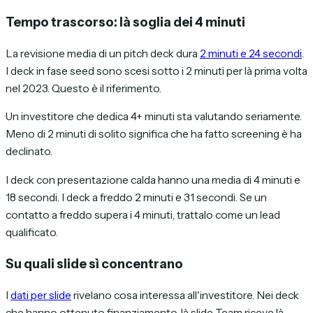
Tempo trascorso: là soglia dei 4 minuti
La revisione media di un pitch deck dura
2 minuti e 24 secondi
.
I deck in fase seed sono scesi sotto i 2 minuti per là prima volta
nel 2023. Questo è il riferimento.
Un investitore che dedica 4+ minuti sta valutando seriamente.
Meno di 2 minuti di solito significa che ha fatto screening è ha
declinato.
I deck con presentazione calda hanno una media di 4 minuti e
18 secondi. I deck a freddo 2 minuti e 31 secondi. Se un
contatto a freddo supera i 4 minuti, trattalo come un lead
qualificato.
Su quali slide sì concentrano
I
dati per slide
rivelano cosa interessa all'investitore. Nei deck
che hanno ottenuto finanziamento, là slide Team riceve là