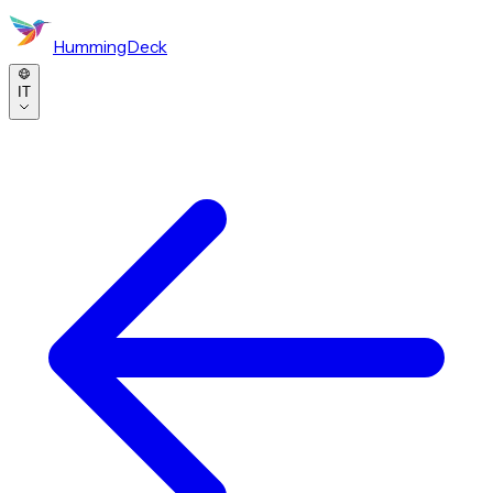
HummingDeck
IT