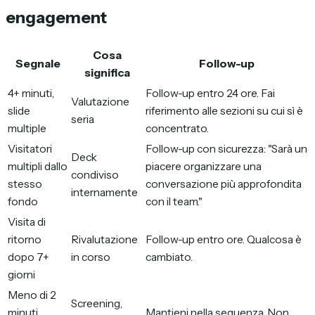
engagement
Cosa
Segnale
Follow-up
significa
4+ minuti,
Follow-up entro 24 ore. Fai
Valutazione
slide
riferimento alle sezioni su cui sì è
seria
multiple
concentrato.
Visitatori
Follow-up con sicurezza: "Sarà un
Deck
multipli dallo
piacere organizzare una
condiviso
stesso
conversazione più approfondita
internamente
fondo
con il team."
Visita di
ritorno
Rivalutazione
Follow-up entro ore. Qualcosa è
dopo 7+
in corso
cambiato.
giorni
Meno di 2
Screening,
minuti,
Mantieni nella sequenza. Non