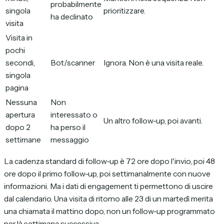
probabilmente
singola
prioritizzare.
ha declinato
visita
Visita in
pochi
secondi,
Bot/scanner
Ignora. Non è una visita reale.
singola
pagina
Nessuna
Non
apertura
interessato o
Un altro follow-up, poi avanti.
dopo 2
ha perso il
settimane
messaggio
La cadenza standard di follow-up è 72 ore dopo l'invio, poi 48
ore dopo il primo follow-up, poi settimanalmente con nuove
informazioni. Ma i dati di engagement ti permettono di uscire
dal calendario. Una visita di ritorno alle 23 di un martedì merita
una chiamata il mattino dopo, non un follow-up programmato
per là settimana successiva.