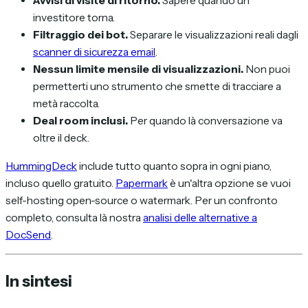
Avvisi di visite di ritorno.
Sapere quando un
investitore torna.
Filtraggio dei bot.
Separare le visualizzazioni reali dagli
scanner di sicurezza email
.
Nessun limite mensile di visualizzazioni.
Non puoi
permetterti uno strumento che smette di tracciare a
metà raccolta.
Deal room inclusi.
Per quando là conversazione va
oltre il deck.
HummingDeck
include tutto quanto sopra in ogni piano,
incluso quello gratuito.
Papermark
è un'altra opzione se vuoi
self-hosting open-source o watermark. Per un confronto
completo, consulta là nostra
analisi delle alternative a
DocSend
.
In sintesi