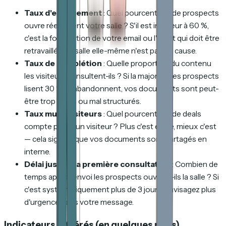
Taux d'engagement
: Quel pourcentage de prospects
ouvre réellement votre salle ? S'il est inférieur à 60 %,
c'est la formulation de votre email ou l'objet qui doit être
retravaillé — la salle elle-même n'est pas en cause.
Taux de complétion
: Quelle proportion du contenu
les visiteurs consultent-ils ? Si la majorité des prospects
lisent 30 % et abandonnent, vos documents sont peut-
être trop longs ou mal structurés.
Taux multi-visiteurs
: Quel pourcentage de deals
compte plus d'un visiteur ? Plus c'est élevé, mieux c'est
— cela signifie que vos documents sont partagés en
interne.
Délai jusqu'à la première consultation
: Combien de
temps après l'envoi les prospects ouvrent-ils la salle ? Si
c'est systématiquement plus de 3 jours, envisagez plus
d'urgence dans votre message.
Indicateurs différés (en quelques mois)