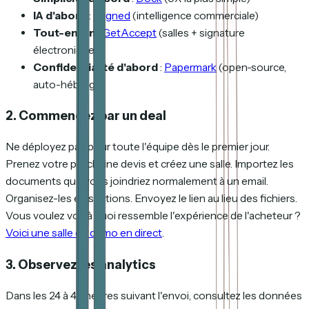
IA d'abord
:
Aligned
(intelligence commerciale)
Tout-en-un
:
GetAccept
(salles + signature
électronique)
Confidentialité d'abord
:
Papermark
(open-source,
auto-hébergé)
2. Commencez par un deal
Ne déployez pas pour toute l'équipe dès le premier jour.
Prenez votre prochaine devis et créez une salle. Importez les
documents que vous joindriez normalement à un email.
Organisez-les en sections. Envoyez le lien au lieu des fichiers.
Vous voulez voir à quoi ressemble l'expérience de l'acheteur ?
Voici une salle de démo en direct
.
3. Observez les analytics
Dans les 24 à 48 heures suivant l'envoi, consultez les données