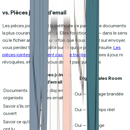
vs. Pièces jointes d'email
Les pièces jointes sont la méthode de partage de documents
la plus courante aujourd'hui. Elles fonctionnent — dans le sens
où le fichier arrive. Mais une fois que vous cliquez sur envoyer,
vous perdez toute visibilité sur ce qui se passe ensuite.
Les
pièces jointes ne peuvent pas être tracées
, ni mises à jour, ni
révoquées, et elles ne vous disent pas qui lit quoi.
Pièces jointes
Digital Sales Room
d'email
Documents
Non — dispersés
Oui — une page brandée
organisés
dans les emails
Savoir s'ils ont
Non
Oui — en temps réel
ouvert
Savoir ce qu'ils
Non
Oui — par page
ont lu