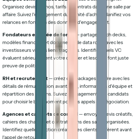
Organisez devis, démos, tarifs et contrats dans une salle par
affaire. Suivez l'engagement du comité d'achat. Planifiez vos
relances en fonction des données d'engagement.
Fondateurs en levée de fonds
— partagez pitch decks,
modèles financiers et documents de data room avec les
investisseurs via des liens traçables. Identifiez quels VC
évaluent sérieusement votre dossier et lesquels font juste
preuve de politesse.
RH et recrutement
— créez des packages d'offre avec les
détails de rémunération, avantages, informations d'équipe et
répartition des actions. Suivez l'engagement des candidats
pour choisir le bon moment pour les appels de négociation.
Agences et cabinets de conseil
— envoyez devis créatifs,
cahiers des charges et contrats dans des salles organisées.
Identifiez quelle direction créative les clients préfèrent avant
l'appel de retour.