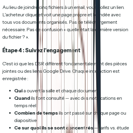
Au lieu de joindre cinq fichiers à un email, vous collez un lien.
L'acheteur clique et voit une page propre et brandée avec
tous vos documents organisés. Pas de téléchargement
nécessaire. Pas de confusion « quelle était la dernière version
du fichier ? ».
Étape 4 : Suivez l'engagement
C'est ici que les DSR diffèrent fondamentalement des pièces
jointes ou des liens Google Drive. Chaque interaction est
enregistrée :
Qui
a ouvert la salle et chaque document
Quand
ils l'ont consulté — avec des notifications en
temps réel
Combien de temps
ils ont passé sur chaque page ou
diapositive
Ce sur quoi ils se sont concentrés
— tarifs vs. étude