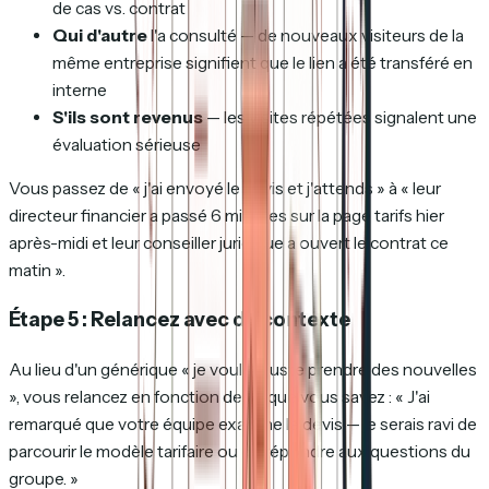
de cas vs. contrat
Qui d'autre
l'a consulté — de nouveaux visiteurs de la
même entreprise signifient que le lien a été transféré en
interne
S'ils sont revenus
— les visites répétées signalent une
évaluation sérieuse
Vous passez de « j'ai envoyé le devis et j'attends » à « leur
directeur financier a passé 6 minutes sur la page tarifs hier
après-midi et leur conseiller juridique a ouvert le contrat ce
matin ».
Étape 5 : Relancez avec du contexte
Au lieu d'un générique « je voulais juste prendre des nouvelles
», vous relancez en fonction de ce que vous savez : « J'ai
remarqué que votre équipe examine le devis — je serais ravi de
parcourir le modèle tarifaire ou de répondre aux questions du
groupe. »