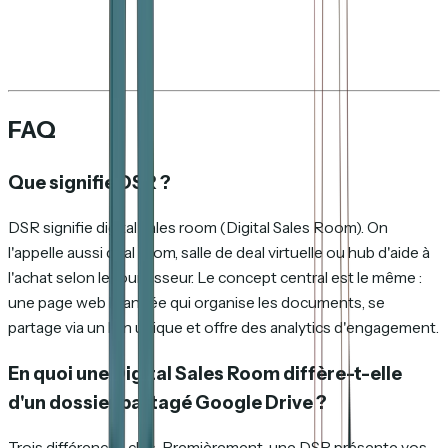
FAQ
Que signifie DSR ?
DSR signifie digital sales room (Digital Sales Room). On
l'appelle aussi deal room, salle de deal virtuelle ou hub d'aide à
l'achat selon le fournisseur. Le concept central est le même :
une page web brandée qui organise les documents, se
partage via un lien unique et offre des analytics d'engagement.
En quoi une Digital Sales Room diffère-t-elle
d'un dossier partagé Google Drive ?
Trois différences clés. Premièrement, une DSR présente vos