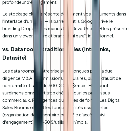
profondeur d'engagement.
Le stockage cloud présente également vos documents dans
l'interface d'un autre — la barre d'outils Google Drive, le
branding Dropbox, les menus OneDrive. Une DSR les présente
dans un viewer propre et brandé qui paraît intentionnel.
vs. Data rooms traditionnelles (Intralinks,
Datasite)
Les data rooms d'entreprise sont conçues pour la due
diligence M&A — permissions granulaires, pistes d'audit de
conformité et tarifs de 500–3 000 $/mois. Elles sont
surdimensionnées et trop chères pour les processus
commerciaux, RH, agences ou levées de fonds. Les Digital
Sales Rooms offrent les fonctionnalités essentielles
(organisation documentaire, contrôle d'accès, suivi
d'engagement) à 10–50 $/utilisateur/mois.