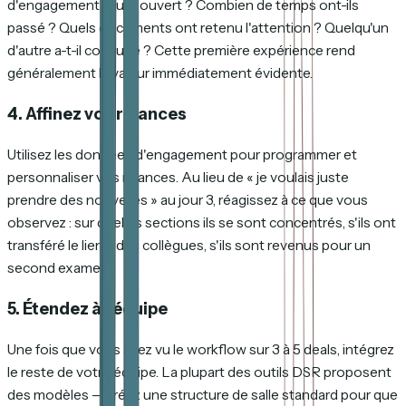
d'engagement. Qui a ouvert ? Combien de temps ont-ils
passé ? Quels documents ont retenu l'attention ? Quelqu'un
d'autre a-t-il consulté ? Cette première expérience rend
généralement la valeur immédiatement évidente.
4. Affinez vos relances
Utilisez les données d'engagement pour programmer et
personnaliser vos relances. Au lieu de « je voulais juste
prendre des nouvelles » au jour 3, réagissez à ce que vous
observez : sur quelles sections ils se sont concentrés, s'ils ont
transféré le lien à des collègues, s'ils sont revenus pour un
second examen.
5. Étendez à l'équipe
Une fois que vous avez vu le workflow sur 3 à 5 deals, intégrez
le reste de votre équipe. La plupart des outils DSR proposent
des modèles — créez une structure de salle standard pour que