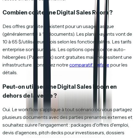
Combien coûte une Digital Sales Room ?
Des offres gratuites existent pour un usage basique
(généralement 3 à 10 documents). Les plans payants vont de
10 à 65 $/utilisateur/mois selon les fonctionnalités. Les tarifs
enterprise sont sur devis. Les options open-source auto-
hébergées (Papermark) sont gratuites mais nécessitent une
infrastructure. Consultez notre
comparatif tarifaire
pour les
détails.
Peut-on utiliser une Digital Sales Room en
dehors de la vente ?
Oui. Le workflow s'applique à tout scénario où vous partagez
plusieurs documents avec des parties prenantes externes et
souhaitez suivre l'engagement : packages d'offres d'emploi,
devis d'agences, pitch decks pour investisseurs, dossiers