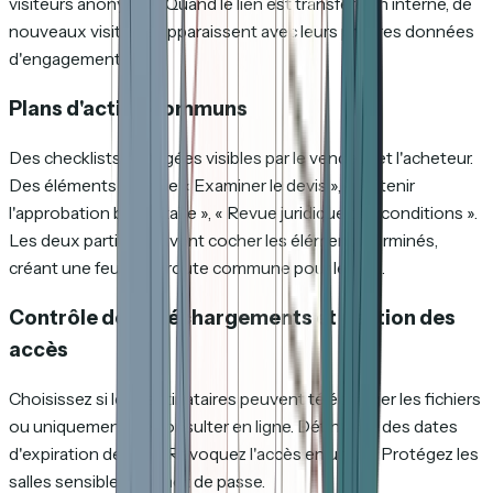
visiteurs anonymes. Quand le lien est transféré en interne, de
nouveaux visiteurs apparaissent avec leurs propres données
d'engagement.
Plans d'action communs
Des checklists partagées visibles par le vendeur et l'acheteur.
Des éléments comme « Examiner le devis », « Obtenir
l'approbation budgétaire », « Revue juridique des conditions ».
Les deux parties peuvent cocher les éléments terminés,
créant une feuille de route commune pour le deal.
Contrôle des téléchargements et gestion des
accès
Choisissez si les destinataires peuvent télécharger les fichiers
ou uniquement les consulter en ligne. Définissez des dates
d'expiration de liens. Révoquez l'accès en un clic. Protégez les
salles sensibles par mot de passe.