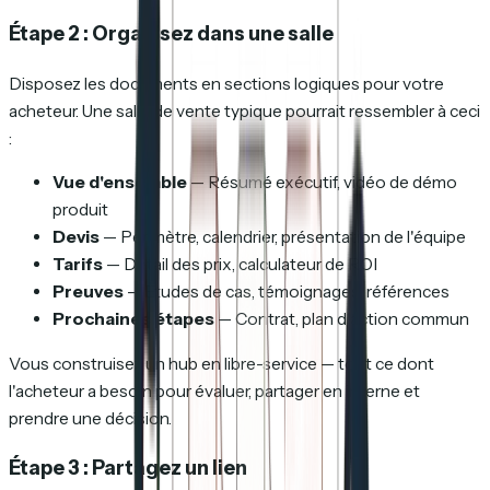
Étape 2 : Organisez dans une salle
Disposez les documents en sections logiques pour votre
acheteur. Une salle de vente typique pourrait ressembler à ceci
:
Vue d'ensemble
— Résumé exécutif, vidéo de démo
produit
Devis
— Périmètre, calendrier, présentation de l'équipe
Tarifs
— Détail des prix, calculateur de ROI
Preuves
— Études de cas, témoignages, références
Prochaines étapes
— Contrat, plan d'action commun
Vous construisez un hub en libre-service — tout ce dont
l'acheteur a besoin pour évaluer, partager en interne et
prendre une décision.
Étape 3 : Partagez un lien