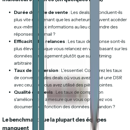
Durée du cycle de vente
: Les deals se concluent-ils
plus vite maintenant que les acheteurs peuvent accéder
eux-mêmes aux informations au lieu d'attendre des
réponses par email ?
Efficacité des relances
: Les taux de réponse sont-ils
plus élevés lorsque vous relancez en vous basant sur les
données d'engagement plutôt que sur un timing
arbitraire ?
Taux de conversion
: L'essentiel. Comparez les taux
de conversion des deals où vous avez utilisé une DSR
avec ceux où vous avez utilisé des pièces jointes.
Qualité des devis
: Les taux de complétion
s'améliorent-ils à mesure que vous optimisez vos
documents en fonction des données d'abandon ?
Le benchmark que la plupart des équipes
manquent