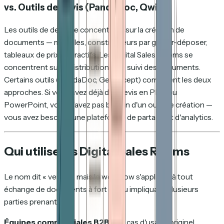
vs. Outils de devis (PandaDoc, Qwilr)
Les outils de devis se concentrent sur la
création
de
documents — modèles, constructeurs par glisser-déposer,
tableaux de prix interactifs. Les Digital Sales Rooms se
concentrent sur la
distribution
et le
suivi
des documents.
Certains outils (PandaDoc, GetAccept) combinent les deux
approches. Si vous avez déjà des devis en PDF ou
PowerPoint, vous n'avez pas besoin d'un outil de création —
vous avez besoin d'une plateforme de partage et d'analytics.
Qui utilise les Digital Sales Rooms
Le nom dit « vente », mais le workflow s'applique à tout
échange de documents à fort enjeu impliquant plusieurs
parties prenantes.
Équipes commerciales B2B
— le cas d'usage originel.