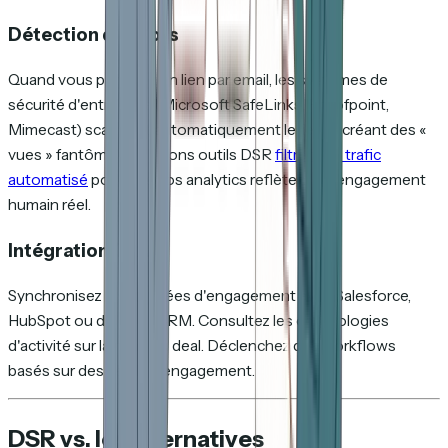
Détection des bots
Quand vous partagez un lien par email, les systèmes de
sécurité d'entreprise (Microsoft SafeLinks, Proofpoint,
Mimecast) scannent automatiquement le lien — créant des «
vues » fantômes. Les bons outils DSR
filtrent ce trafic
automatisé
pour que vos analytics reflètent un engagement
humain réel.
Intégration CRM
Synchronisez les données d'engagement avec Salesforce,
HubSpot ou d'autres CRM. Consultez les chronologies
d'activité sur la fiche du deal. Déclenchez des workflows
basés sur des seuils d'engagement.
DSR vs. les alternatives