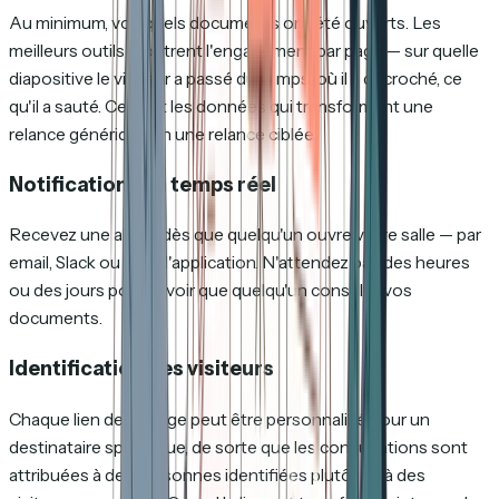
Au minimum, voir quels documents ont été ouverts. Les
meilleurs outils montrent l'engagement par page — sur quelle
diapositive le visiteur a passé du temps, où il a décroché, ce
qu'il a sauté. Ce sont les données qui transforment une
relance générique en une relance ciblée.
Notifications en temps réel
Recevez une alerte dès que quelqu'un ouvre votre salle — par
email, Slack ou dans l'application. N'attendez pas des heures
ou des jours pour savoir que quelqu'un consulte vos
documents.
Identification des visiteurs
Chaque lien de partage peut être personnalisé pour un
destinataire spécifique, de sorte que les consultations sont
attribuées à des personnes identifiées plutôt qu'à des