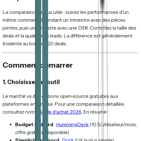
La comparaison la plus utile : suivez les performances d'un
même commercial pendant un trimestre avec des pièces
jointes, puis un trimestre avec une DSR. Contrôlez la taille des
deals et la qualité des leads. La différence est généralement
évidente au bout de 20 deals.
Comment démarrer
1. Choisissez un outil
Le marché va des options open-source gratuites aux
plateformes enterprise. Pour une comparaison détaillée,
consultez notre
Guide d'achat 2026
. En résumé :
Budget d'abord
:
HummingDeck
(10 $/utilisateur/mois,
offre gratuite disponible)
Simplicité d'abord
:
Dock
(UX la plus simple)