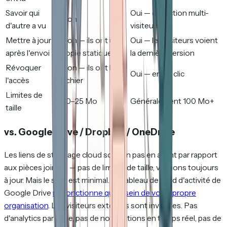
Savoir qui
Oui — détection multi-
Non
d'autre a vu
visiteurs
Mettre à jour
Non — ils ont une
Oui — les visiteurs voient
après l'envoi
copie statique
la dernière version
Révoquer
Non — ils ont le
Oui — en un clic
l'accès
fichier
Limites de
20–25 Mo
Généralement 100 Mo+
taille
vs. Google Drive / Dropbox / OneDrive
Les liens de stockage cloud sont un pas en avant par rapport
aux pièces jointes — pas de limites de taille, versions toujours
à jour. Mais le suivi est minimal. Le tableau de bord d'activité de
Google Drive
ne fonctionne qu'au sein de votre propre
organisation
. Les visiteurs externes sont invisibles. Pas
d'analytics par page, pas de notifications en temps réel, pas de