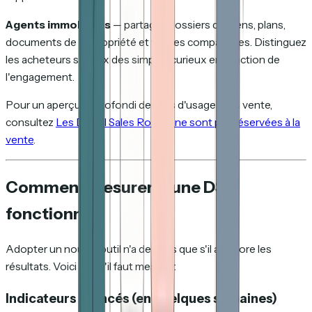
Agents immobiliers
— partagez dossiers de biens, plans,
documents de copropriété et ventes comparables. Distinguez
les acheteurs sérieux des simples curieux en fonction de
l'engagement.
Pour un aperçu approfondi des cas d'usage hors vente,
consultez
Les Digital Sales Rooms ne sont pas réservées à la
vente
.
Comment mesurer si une DSR
fonctionne
Adopter un nouvel outil n'a de sens que s'il améliore les
résultats. Voici ce qu'il faut mesurer.
Indicateurs avancés (en quelques semaines)