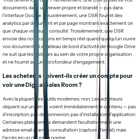
documents dans un viewer propre et brandé — pas dans
l'interface Google. Deuxièmement, une DSR fournit des
analytics par document et par page montrant exactement ce
que chaque visiteur a consulté. Troisièmement, une DSR
envoie des notifications en temps réel quand quelqu'un ouvre
vos documents. Le tableau de bord d'activité de Google Drive
ne suit que les visiteurs au sein de votre propre organisation
et ne fournit aucune profondeur d'engagement.
Les acheteurs doivent-ils créer un compte pour
voir une Digital Sales Room ?
Avec la plupart des outils modernes, non. Les acheteurs
cliquent sur un lien et voient immédiatement le contenu — pas
d'inscription, pas de connexion, pas d'installation d'application.
Certaines plateformes demandent facultativement une
adresse email avant la consultation (capture d'email), mais
l'accès en un clic est la norme.