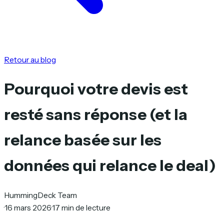
Retour au blog
Pourquoi votre devis est
resté sans réponse (et la
relance basée sur les
données qui relance le deal)
HummingDeck Team
·
16 mars 2026
·
17 min de lecture