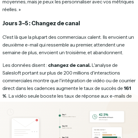
moyennes, mais je peux les personnaliser avec vos métriques
réelles. »
Jours 3–5 : Changez de canal
C'est là que la plupart des commerciaux calent. Ils envoient un
deuxième e-mail qui ressemble au premier, attendent une
semaine de plus, envoient un troisième, et abandonnent.
Les données disent :
changez de canal.
L'analyse de
Salesloft portant sur plus de 200 millions d'interactions
commerciales montre que l'intégration de vidéo ou de courrier
direct dans les cadences augmente le taux de succès de
161
%
. La vidéo seule booste les taux de réponse aux e-mails de
25 %
. Et l'étude Gong portant sur 304 174 e-mails a révélé que
laisser un message vocal augmente le taux de réponse aux e-
mails de
2,73 % à 5,87 %
— soit plus du double.
La relance au jour 3–5 devrait être un appel téléphonique, un