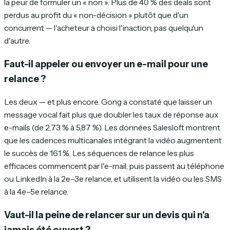
la peur de formuler un « non ». Plus de 40 % des deals sont
perdus au profit du « non-décision » plutôt que d'un
concurrent — l'acheteur a choisi l'inaction, pas quelqu'un
d'autre.
Faut-il appeler ou envoyer un e-mail pour une
relance ?
Les deux — et plus encore. Gong a constaté que laisser un
message vocal fait plus que doubler les taux de réponse aux
e-mails (de 2,73 % à 5,87 %). Les données Salesloft montrent
que les cadences multicanales intégrant la vidéo augmentent
le succès de 161 %. Les séquences de relance les plus
efficaces commencent par l'e-mail, puis passent au téléphone
ou LinkedIn à la 2e–3e relance, et utilisent la vidéo ou les SMS
à la 4e–5e relance.
Vaut-il la peine de relancer sur un devis qui n'a
jamais été ouvert ?