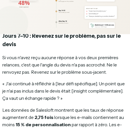
message LinkedIn ou un court message vidéo — pas un
énième e-mail. Comme le dit le praticien Sam Wakefield : «
Passez aux SMS. C'est un niveau de familiarité que les gens
ont avec vous. »
Jours 7–10 : Revenez sur le problème, pas sur le
devis
Si vous n'avez reçu aucune réponse à vos deux premières
relances, c'est que l'angle du devis n'a pas accroché. Ne le
renvoyez pas. Revenez sur le problème sous-jacent.
« J'ai continué à réfléchir à [leur défi spécifique]. Un point que
je n'ai pas inclus dans le devis était [insight complémentaire].
Ça vaut un échange rapide ? »
Les données de Salesloft montrent que les taux de réponse
augmentent de
2,75 fois
lorsque les e-mails contiennent au
moins
15 % de personnalisation
par rapport à zéro. Les e-