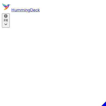
HummingDeck
FR