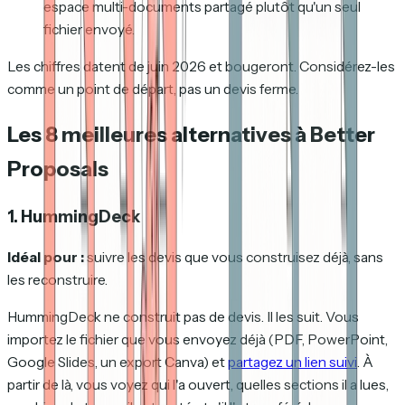
espace multi-documents partagé plutôt qu'un seul
fichier envoyé.
Les chiffres datent de juin 2026 et bougeront. Considérez-les
comme un point de départ, pas un devis ferme.
Les 8 meilleures alternatives à Better
Proposals
1. HummingDeck
Idéal pour :
suivre les devis que vous construisez déjà, sans
les reconstruire.
HummingDeck ne construit pas de devis. Il les suit. Vous
importez le fichier que vous envoyez déjà (PDF, PowerPoint,
Google Slides, un export Canva) et
partagez un lien suivi
. À
partir de là, vous voyez qui l'a ouvert, quelles sections il a lues,