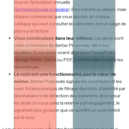
tous en facturation annuelle
(
betterproposals.io/pricing
). Bon marché au départ, mais
chaque commercial que vous ajoutez, et chaque
collègue qui veut consulter les données, est un siège de
plus sur la facture.
Vous construisez dans leur éditeur.
Les devis sont
créés à l'intérieur de Better Proposals, dans ses
modèles. Si vos devis vivent déjà dans PowerPoint,
Google Slides, Canva ou PDF, y emménager signifie les
reconstruire.
Le suivi est une fonctionnalité, pas le cœur de
métier.
Better Proposals signale les ouvertures et les
vues. Il n'annonce pas de filtrage des bots, d'identité par
destinataire ni de détection des transferts, donc pour
les deals où vous calez la relance sur l'engagement, le
signal est plus grossier que ce qu'offre un outil centré
sur le suivi.