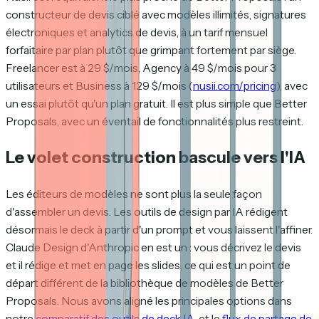
constructeur de devis ciblé avec modèles illimités, signatures
électroniques et analytics de devis, à un tarif mensuel
forfaitaire par plan plutôt que grimpant fortement par siège.
Freelancer est à 29 $/mois, Agency à 49 $/mois pour 3
utilisateurs et Business à 129 $/mois (
nusii.com/pricing
), avec
un essai plutôt qu'un plan gratuit. Il est plus simple que Better
Proposals, avec un éventail de fonctionnalités plus restreint.
Le volet construction bascule vers l'IA
Les éditeurs de modèles ne sont plus la seule façon
d'assembler un devis. Les outils de design par IA rédigent
désormais le deck à partir d'un prompt et vous laissent l'affiner.
Claude Design d'Anthropic en est un : vous décrivez le devis
et il rédige et met en page les slides, ce qui est un point de
départ différent de la bibliothèque de modèles de Better
Proposals. Nous avons aligné les principales options dans
notre
comparatif des outils de deck IA
, et le
flux de partage de