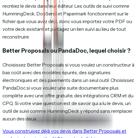
recréiez le devis dans leur éditeur. Les outils de suivi comme
HummingDeck, DocSend et Papermark fonctionnent sur le
fichier que vous avez déjà, donc vous importez votre PDF ou
votre deck existant et partagez un lien suivi au lieu de tout
reconstruire.
Better Proposals ou PandaDoc, lequel choisir ?
Choisissez Better Proposals si vous voulez un constructeur à
bas coût avec des modèles épurés, des signatures
électroniques et des paiements dans un seul outil. Choisissez
PandaDoc si vous voulez une suite documentaire plus
complète avec une offre gratuite, des intégrations CRM et du
CPQ. Si votre vraie question est de savoir qui a lu le devis, un
outil de suivi comme HummingDeck y répond sans remplacer
aucun des deux.
Vous construisez déjà vos devis dans Better Proposals et