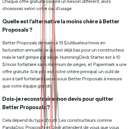
Chaque offre gratuite couvre un besoin différent, alors
choisissez selon votre cas d'usage.
Quelle est l'alternative la moins chère à Better
Proposals ?
Better Proposals démarre à 13 $/utilisateur/mois en
facturation annuelle, ce qui est déjà bas pour un constructeur,
mais le tarif grimpe par siège. HummingDeck Starter est à 10
$/mois forfaitaire sans minimum de sièges, et Papermark a une
offre gratuite. Si le prix est votre critère principal, un outil de
suivi à tarif forfaitaire passe sous Better Proposals à mesure
que votre équipe grandit.
Dois-je reconstruire mon devis pour quitter
Better Proposals ?
Cela dépend du type d'outil. Les constructeurs comme
PandaDoc, Proposify et Qwilr attendent de vous que vous