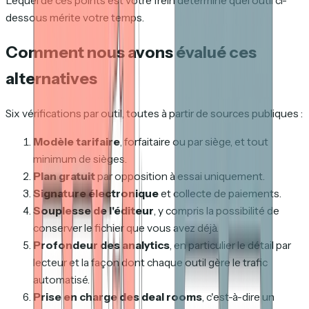
Lequel de ces points est votre frein détermine quel outil ci-
dessous mérite votre temps.
Comment nous avons évalué ces
alternatives
Six vérifications par outil, toutes à partir de sources publiques :
Modèle tarifaire
, forfaitaire ou par siège, et tout
minimum de sièges.
Plan gratuit
par opposition à essai uniquement.
Signature électronique
et collecte de paiements.
Souplesse de l'éditeur
, y compris la possibilité de
conserver le fichier que vous avez déjà.
Profondeur des analytics
, en particulier le détail par
lecteur et la façon dont chaque outil gère le trafic
automatisé.
Prise en charge des deal rooms
, c'est-à-dire un