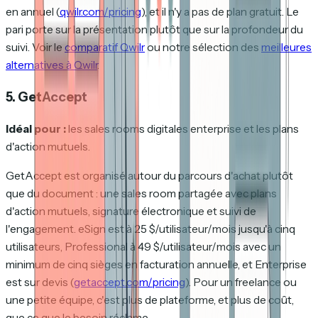
en annuel (
qwilr.com/pricing
), et il n'y a pas de plan gratuit. Le
pari porte sur la présentation plutôt que sur la profondeur du
suivi. Voir le
comparatif Qwilr
ou notre sélection des
meilleures
alternatives à Qwilr
.
5. GetAccept
Idéal pour :
les sales rooms digitales enterprise et les plans
d'action mutuels.
GetAccept est organisé autour du parcours d'achat plutôt
que du document : une sales room partagée avec plans
d'action mutuels, signature électronique et suivi de
l'engagement. eSign est à 25 $/utilisateur/mois jusqu'à cinq
utilisateurs, Professional à 49 $/utilisateur/mois avec un
minimum de cinq sièges en facturation annuelle, et Enterprise
est sur devis (
getaccept.com/pricing
). Pour un freelance ou
une petite équipe, c'est plus de plateforme, et plus de coût,
que ce que le besoin réclame.