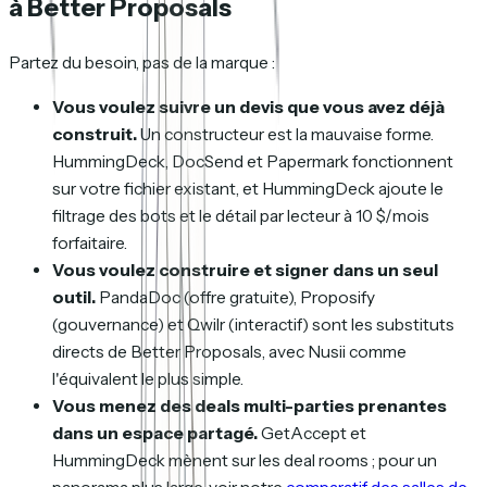
à Better Proposals
Partez du besoin, pas de la marque :
Vous voulez suivre un devis que vous avez déjà
construit.
Un constructeur est la mauvaise forme.
HummingDeck, DocSend et Papermark fonctionnent
sur votre fichier existant, et HummingDeck ajoute le
filtrage des bots et le détail par lecteur à 10 $/mois
forfaitaire.
Vous voulez construire et signer dans un seul
outil.
PandaDoc (offre gratuite), Proposify
(gouvernance) et Qwilr (interactif) sont les substituts
directs de Better Proposals, avec Nusii comme
l'équivalent le plus simple.
Vous menez des deals multi-parties prenantes
dans un espace partagé.
GetAccept et
HummingDeck mènent sur les deal rooms ; pour un