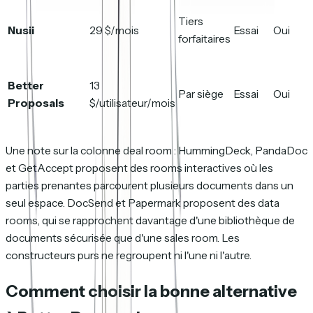
Tiers
Nusii
29 $/mois
Essai
Oui
forfaitaires
Better
13
Par siège
Essai
Oui
Proposals
$/utilisateur/mois
Une note sur la colonne deal room : HummingDeck, PandaDoc
et GetAccept proposent des rooms interactives où les
parties prenantes parcourent plusieurs documents dans un
seul espace. DocSend et Papermark proposent des data
rooms, qui se rapprochent davantage d'une bibliothèque de
documents sécurisée que d'une sales room. Les
constructeurs purs ne regroupent ni l'une ni l'autre.
Comment choisir la bonne alternative