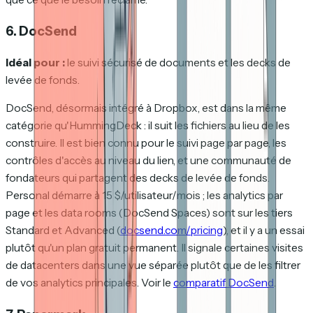
6. DocSend
Idéal pour :
le suivi sécurisé de documents et les decks de
levée de fonds.
DocSend, désormais intégré à Dropbox, est dans la même
catégorie qu'HummingDeck : il suit les fichiers au lieu de les
construire. Il est bien connu pour le suivi page par page, les
contrôles d'accès au niveau du lien, et une communauté de
fondateurs qui partagent des decks de levée de fonds.
Personal démarre à 15 $/utilisateur/mois ; les analytics par
page et les data rooms (DocSend Spaces) sont sur les tiers
Standard et Advanced (
docsend.com/pricing
), et il y a un essai
plutôt qu'un plan gratuit permanent. Il signale certaines visites
de datacenters dans une vue séparée plutôt que de les filtrer
de vos analytics principales. Voir le
comparatif DocSend
.