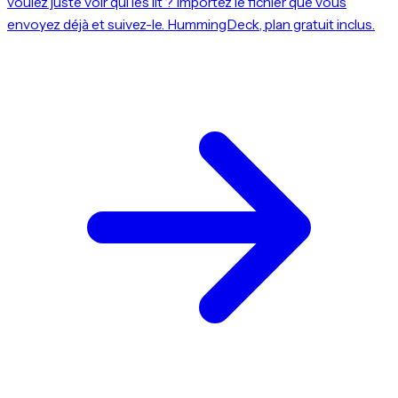
voulez juste voir qui les lit ? Importez le fichier que vous
envoyez déjà et suivez-le. HummingDeck, plan gratuit inclus.