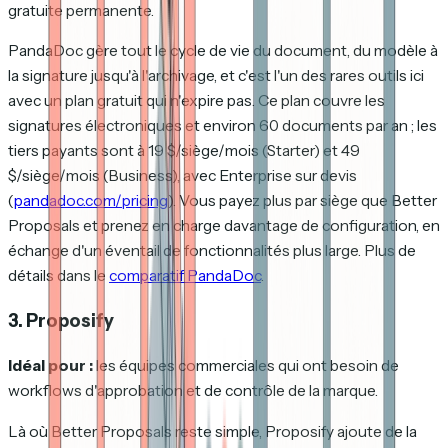
gratuite permanente.
PandaDoc gère tout le cycle de vie du document, du modèle à
la signature jusqu'à l'archivage, et c'est l'un des rares outils ici
avec un plan gratuit qui n'expire pas. Ce plan couvre les
signatures électroniques et environ 60 documents par an ; les
tiers payants sont à 19 $/siège/mois (Starter) et 49
$/siège/mois (Business), avec Enterprise sur devis
(
pandadoc.com/pricing
). Vous payez plus par siège que Better
Proposals et prenez en charge davantage de configuration, en
échange d'un éventail de fonctionnalités plus large. Plus de
détails dans le
comparatif PandaDoc
.
3. Proposify
Idéal pour :
les équipes commerciales qui ont besoin de
workflows d'approbation et de contrôle de la marque.
Là où Better Proposals reste simple, Proposify ajoute de la