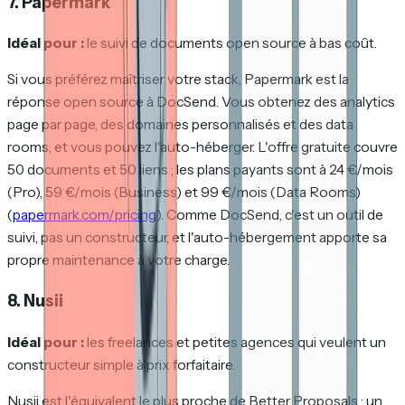
7. Papermark
Idéal pour :
le suivi de documents open source à bas coût.
Si vous préférez maîtriser votre stack, Papermark est la
réponse open source à DocSend. Vous obtenez des analytics
page par page, des domaines personnalisés et des data
rooms, et vous pouvez l'auto-héberger. L'offre gratuite couvre
50 documents et 50 liens ; les plans payants sont à 24 €/mois
(Pro), 59 €/mois (Business) et 99 €/mois (Data Rooms)
(
papermark.com/pricing
). Comme DocSend, c'est un outil de
suivi, pas un constructeur, et l'auto-hébergement apporte sa
propre maintenance à votre charge.
8. Nusii
Idéal pour :
les freelances et petites agences qui veulent un
constructeur simple à prix forfaitaire.
Nusii est l'équivalent le plus proche de Better Proposals : un