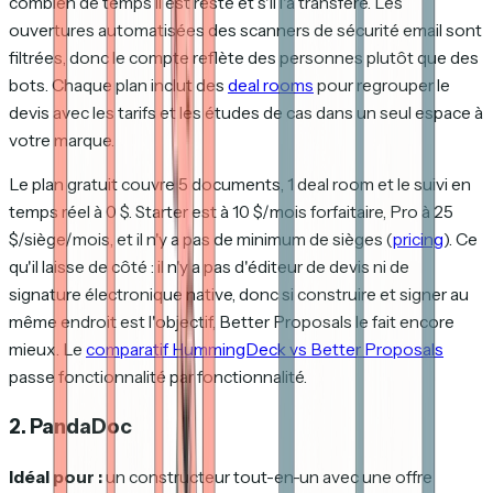
combien de temps il est resté et s'il l'a transféré. Les
ouvertures automatisées des scanners de sécurité email sont
filtrées, donc le compte reflète des personnes plutôt que des
bots. Chaque plan inclut des
deal rooms
pour regrouper le
devis avec les tarifs et les études de cas dans un seul espace à
votre marque.
Le plan gratuit couvre 5 documents, 1 deal room et le suivi en
temps réel à 0 $. Starter est à 10 $/mois forfaitaire, Pro à 25
$/siège/mois, et il n'y a pas de minimum de sièges (
pricing
). Ce
qu'il laisse de côté : il n'y a pas d'éditeur de devis ni de
signature électronique native, donc si construire et signer au
même endroit est l'objectif, Better Proposals le fait encore
mieux. Le
comparatif HummingDeck vs Better Proposals
passe fonctionnalité par fonctionnalité.
2. PandaDoc
Idéal pour :
un constructeur tout-en-un avec une offre