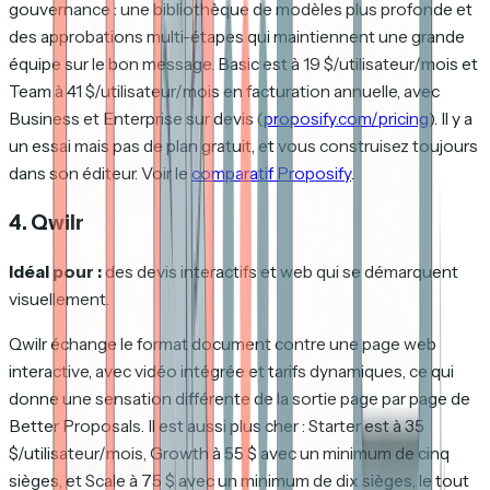
gouvernance : une bibliothèque de modèles plus profonde et
des approbations multi-étapes qui maintiennent une grande
équipe sur le bon message. Basic est à 19 $/utilisateur/mois et
Team à 41 $/utilisateur/mois en facturation annuelle, avec
Business et Enterprise sur devis (
proposify.com/pricing
). Il y a
un essai mais pas de plan gratuit, et vous construisez toujours
dans son éditeur. Voir le
comparatif Proposify
.
4. Qwilr
Idéal pour :
des devis interactifs et web qui se démarquent
visuellement.
Qwilr échange le format document contre une page web
interactive, avec vidéo intégrée et tarifs dynamiques, ce qui
donne une sensation différente de la sortie page par page de
Better Proposals. Il est aussi plus cher : Starter est à 35
$/utilisateur/mois, Growth à 55 $ avec un minimum de cinq
sièges, et Scale à 75 $ avec un minimum de dix sièges, le tout