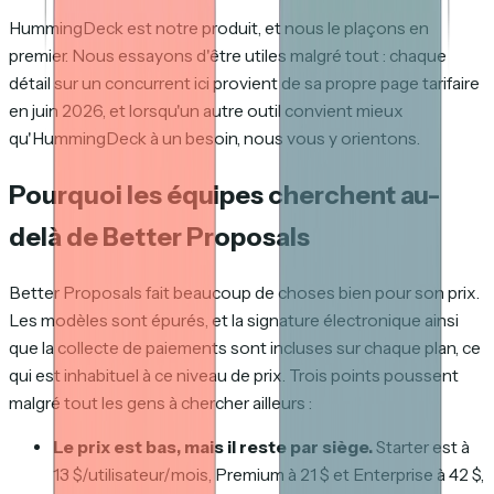
HummingDeck est notre produit, et nous le plaçons en
premier. Nous essayons d'être utiles malgré tout : chaque
détail sur un concurrent ici provient de sa propre page tarifaire
en juin 2026, et lorsqu'un autre outil convient mieux
qu'HummingDeck à un besoin, nous vous y orientons.
Pourquoi les équipes cherchent au-
delà de Better Proposals
Better Proposals fait beaucoup de choses bien pour son prix.
Les modèles sont épurés, et la signature électronique ainsi
que la collecte de paiements sont incluses sur chaque plan, ce
qui est inhabituel à ce niveau de prix. Trois points poussent
malgré tout les gens à chercher ailleurs :
Le prix est bas, mais il reste par siège.
Starter est à
13 $/utilisateur/mois, Premium à 21 $ et Enterprise à 42 $,