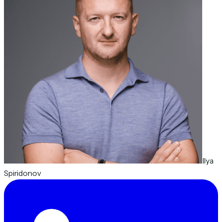
Ilya
Spiridonov