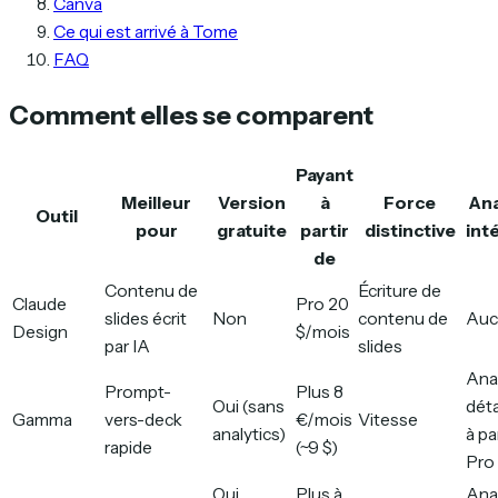
Canva
Ce qui est arrivé à Tome
FAQ
Comment elles se comparent
Payant
Meilleur
Version
à
Force
Ana
Outil
pour
gratuite
partir
distinctive
int
de
Contenu de
Écriture de
Claude
Pro 20
slides écrit
Non
contenu de
Auc
Design
$/mois
par IA
slides
Anal
Prompt-
Plus 8
Oui (sans
déta
Gamma
vers-deck
€/mois
Vitesse
analytics)
à pa
rapide
(~9 $)
Pro
Oui
Plus à
Anal