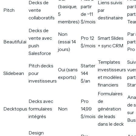
Decks de
Liens suivis
(basique,
partir
par 
Pitch
vente
par
5
de ~11
part
collaboratifs
destinataire
membres)
$/mois
Te
Decks de
Non
Par 
vente avec
Pro 12
Smart Slides
Beautiful.ai
(essai 14
part
push
$/mois
+ sync CRM
jours)
Pro
Salesforce
Templates
Suiv
Pitch decks
Starter
Oui (sans
investisseurs
vue
Slidebean
pour
144
exports)
et modèles
part
investisseurs
$/an
financiers
Star
Formulaires
Anal
Decks avec
Pro
de
de s
Decktopus
formulaires
Non
14,99
génération
sur
intégrés
$/mois
de leads
Bus
dans le deck
Design