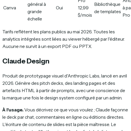
Pro
An
général à
Bibliothèque
Canva
Oui
12,99
à pa
grande
de templates
$/mois
Pro
échelle
Tarifs reflètent les plans publics au mai 2026. Toutes les
analytics intégrées sont liées au viewer hébergé par l'éditeur.
Aucune ne survit à un export PDF ou PPTX.
Claude Design
Produit de prototypage visuel d'Anthropic Labs, lancé en avril
2026. Génère des pitch decks, des landing pages et des
artefacts HTML à partir de prompts, avec une conscience de
la marque une fois le design system configuré par un admin.
À l'usage.
Vous décrivez ce que vous voulez ; Claude façonne
le deck par chat, commentaires en ligne ou éditions directes.
L'écriture de contenu de slides est la pièce maîtresse. Le