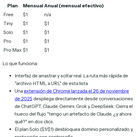
Plan
Mensual
Anual (mensual efectivo)
Free
$1
n/a
Tiny
$1
$1
Solo
$1
$1
Pro
$1
$1
Pro Max
$1
$1
Lo que funciona:
Interfaz de arrastrar y soltar real. La ruta más rápida de
"archivo HTML a URL" de esta lista.
Una
extensión de Chrome lanzada el 26 de noviembre
de 2025
despliega directamente desde conversaciones
de ChatGPT, Claude, Gemini, Grok y DeepSeek. Cierra el
hueco del flujo "tengo un artefacto de Claude, ¿y ahora
qué?" en dos clics.
El plan Solo ($1/$1) desbloquea dominio personalizado y
protección con contraseña.