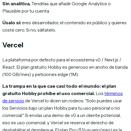
Sin analítica.
Tendrías que añadir Google Analytics o
Plausible por tu cuenta.
Úsalo si:
eres desarrollador, el contenido es público y quieres
coste cero. Si no, sáltatelo.
Vercel
La plataforma por defecto para el ecosistema v0 / Next.js /
React. El plan gratuito Hobby es generoso en ancho de banda
(100 GB/mes) y peticiones edge (1M).
La trampa en la que cae casi todo el mundo:
el plan
gratuito Hobby prohíbe el uso comercial.
Los
términos
de servicio
de Vercel lo dicen sin rodeos:
"Solo puedes usar
los Servicios bajo un plan Hobby para tu uso personal o no
comercial."
Si envías una demo de v0 a un cliente potencial,
eso es uso comercial, y Vercel se reserva el derecho de
deshabilitar el despliegue. El plan Pro ($1/usuario/mes) es la