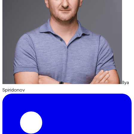
Ilya
Spiridonov