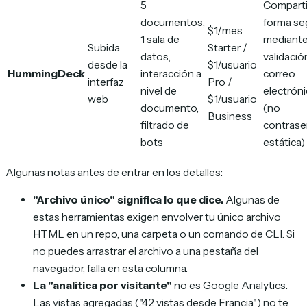
5
Comparti
documentos,
forma se
$1/mes
1 sala de
mediant
Subida
Starter /
datos,
validació
desde la
$1/usuario
HummingDeck
interacción a
correo
interfaz
Pro /
nivel de
electrón
web
$1/usuario
documento,
(no
Business
filtrado de
contrase
bots
estática)
Algunas notas antes de entrar en los detalles:
"Archivo único" significa lo que dice.
Algunas de
estas herramientas exigen envolver tu único archivo
HTML en un repo, una carpeta o un comando de CLI. Si
no puedes arrastrar el archivo a una pestaña del
navegador, falla en esta columna.
La "analítica por visitante"
no es Google Analytics.
Las vistas agregadas ("42 vistas desde Francia") no te