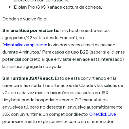
El plan Pro ($1/$1) añade captura de correos.
Donde se vuelve flojo:
Sin analítica por visitante.
tiiny.host muestra visitas
agregadas ("42 vistas desde Francia"), no
"
clienta@example.com
lo vio dos veces el martes pasado
durante 4 minutos." Para casos de uso B2B (saber si el cliente
potencial concreto al que enviaste el enlace está interesado),
la analítica agregada no ayuda.
Sin runtime JSX/React.
Esto se está convirtiendo en la
carencia más citada. Los artefactos de Claude y las salidas de
v0 son cada vez más archivos únicos basados en JSX.
tiiny.host puede hospedarlos como ZIP manual si los
envuelves tú, pero no detecta ni envuelve automáticamente
JSX con un runtime. Un competidor directo,
OneClickLive
,
promociona esto explícitamente como su diferenciador.