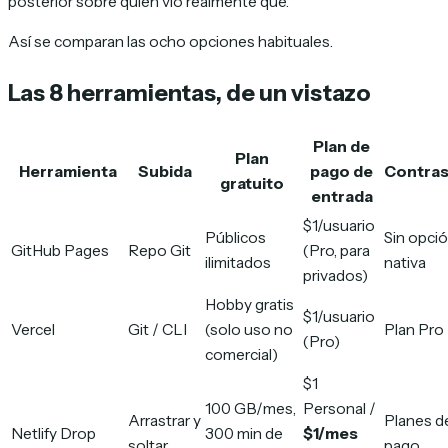
posterior sobre quién vio realmente qué.
Así se comparan las ocho opciones habituales.
Las 8 herramientas, de un vistazo
Plan de
Plan
Herramienta
Subida
pago de
Contra
gratuito
entrada
$1/usuario
Públicos
Sin opci
GitHub Pages
Repo Git
(Pro, para
ilimitados
nativa
privados)
Hobby gratis
$1/usuario
Vercel
Git / CLI
(solo uso no
Plan Pro
(Pro)
comercial)
$1
100 GB/mes,
Personal /
Arrastrar y
Planes d
Netlify Drop
300 min de
$1/mes
soltar
pago