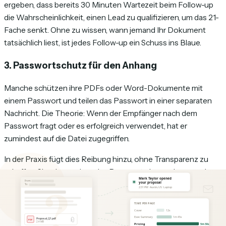
ergeben, dass bereits 30 Minuten Wartezeit beim Follow-up
die Wahrscheinlichkeit, einen Lead zu qualifizieren, um das 21-
Fache senkt. Ohne zu wissen, wann jemand Ihr Dokument
tatsächlich liest, ist jedes Follow-up ein Schuss ins Blaue.
3. Passwortschutz für den Anhang
Manche schützen ihre PDFs oder Word-Dokumente mit
einem Passwort und teilen das Passwort in einer separaten
Nachricht. Die Theorie: Wenn der Empfänger nach dem
Passwort fragt oder es erfolgreich verwendet, hat er
zumindest auf die Datei zugegriffen.
In der Praxis fügt dies Reibung hinzu, ohne Transparenz zu
schaffen. Sie wissen, dass das Passwort eingegeben wurde
(vielleicht), aber Sie wissen trotzdem nicht, ob die Person
Seite 1 oder Seite 12 gelesen hat, 30 Sekunden oder 30
Minuten dafür aufgewendet hat oder die Datei an jemand
anderen weitergegeben hat. Und die zusätzliche Reibung —