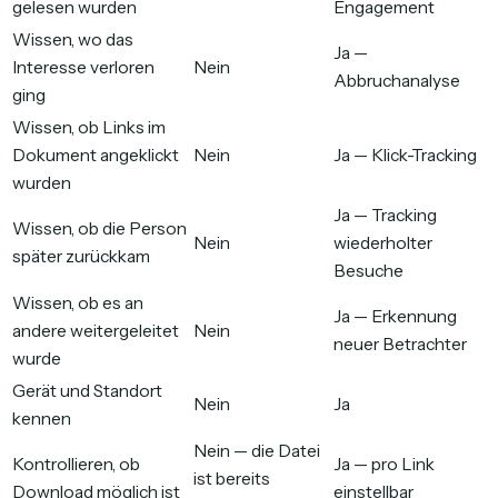
gelesen wurden
Engagement
Wissen, wo das
Ja —
Interesse verloren
Nein
Abbruchanalyse
ging
Wissen, ob Links im
Dokument angeklickt
Nein
Ja — Klick-Tracking
wurden
Ja — Tracking
Wissen, ob die Person
Nein
wiederholter
später zurückkam
Besuche
Wissen, ob es an
Ja — Erkennung
andere weitergeleitet
Nein
neuer Betrachter
wurde
Gerät und Standort
Nein
Ja
kennen
Nein — die Datei
Kontrollieren, ob
Ja — pro Link
ist bereits
Download möglich ist
einstellbar