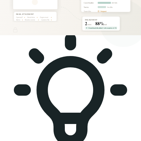
"das Passwort finden Sie in meiner separaten E-Mail" —
verzögert das Engagement eher, als es zu fördern.