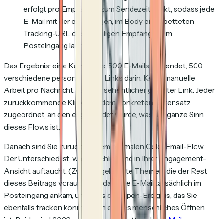
erfolgt pro Empfänger zum Sendezeitpunkt, sodass jede
E-Mail mit der eindeutigen, im Body eingebetteten
Tracking-URL des jeweiligen Empfängers im
Posteingang landet.
Das Ergebnis: eine Kampagne, 500 E-Mails versendet, 500
verschiedene personalisierte Links darin. Keine manuelle
Arbeit pro Nachricht. Kein versehentlicher geteilter Link. Jeder
zurückkommende Klick wird dem konkreten Datensatz
zugeordnet, an den er gesendet wurde, was der ganze Sinn
dieses Flows ist.
Danach sind Sie zurück in Ihrem normalen Cold-Email-Flow.
Der Unterschied ist, was anschließend in Ihrer Engagement-
Ansicht auftaucht. (Zwei vorgelagerte Themen, die der Rest
dieses Beitrags voraussetzt: dass die E-Mail tatsächlich im
Posteingang ankam, und dass das Open-Ereignis, das Sie
ebenfalls tracken könnten, ein echtes menschliches Öffnen