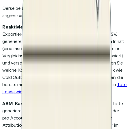
Derselbe Bulk-Import-Flow funktioniert für mehrere
angrenzende Anwendungsfälle:
Reaktivierungskampagnen für ruhende Leads.
Exportieren Sie "verlorene" Deals aus Ihrem CRM als CSV,
generieren Sie per Bulk Tracking-Links zu einem neuen Inhalt
(eine frische Case Study, ein aktualisiertes ROI-Modell, eine
Vergleichsseite, die den Einwand vom letzten Mal adressiert)
und versenden Sie über Ihr Cold-Email-Tool. Beobachten Sie,
welche Kontakte sich erneut engagieren. Dieselbe Logik wie
Cold Outbound, angewandt auf eine Liste von Personen, die
bereits mit Ihnen interagiert haben. Vollständige These in
Tote
Leads wiederbeleben
.
ABM-Kampagnen.
Nehmen Sie eine Target-Account-Liste,
generieren Sie einen personalisierten Link pro Stakeholder
pro Account und versenden Sie. Die empfängergenaue
Attribution ist das, was Ihnen sagt, welcher Stakeholder im