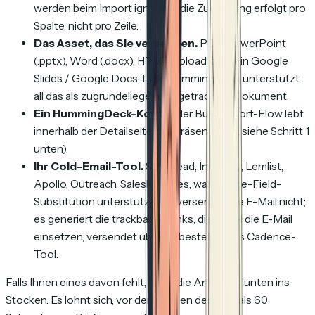
werden beim Import ignoriert; die Zuordnung erfolgt pro
Spalte, nicht pro Zeile.
Das Asset, das Sie versenden.
PDF, PowerPoint
(.pptx), Word (.docx), HTML-Upload oder ein Google
Slides / Google Docs-Link. HummingDeck unterstützt
all das als zugrundeliegendes getracktes Dokument.
Ein HummingDeck-Konto
(der Bulk-Import-Flow lebt
innerhalb der Detailseite der Präsentation; siehe Schritt 1
unten).
Ihr Cold-Email-Tool.
Smartlead, Instantly, Lemlist,
Apollo, Outreach, Salesloft, alles, was Merge-Field-
Substitution unterstützt. HD versendet die E-Mail nicht;
es generiert die trackbaren Links, die Sie IN die E-Mail
einsetzen, versendet über Ihr bestehendes Cadence-
Tool.
Falls Ihnen eines davon fehlt, gerät die Anleitung unten ins
Stocken. Es lohnt sich, vor dem Öffnen des Modals 60