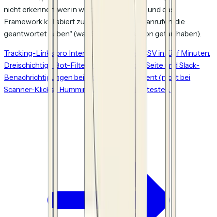
nicht erkennen, wer in welcher Kohorte ist, und das
Framework kollabiert zurück zu "die Leute anrufen, die
geantwortet haben" (was Sie ohnehin schon getan haben).
Tracking-Links pro Interessent aus einer CSV in fünf Minuten.
Dreischichtige Bot-Filterung, Analyse pro Seite und Slack-
Benachrichtigungen bei echtem Engagement (nicht bei
Scanner-Klicks). HummingDeck kostenlos testen.