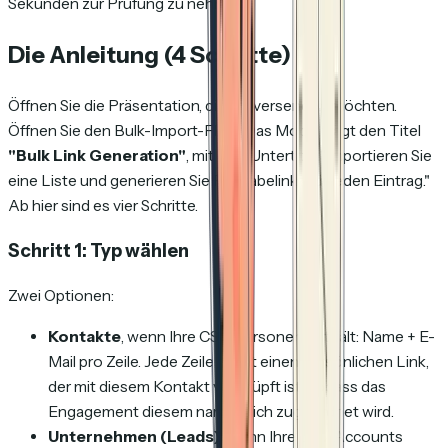
Sekunden zur Prüfung zu nehmen.
Die Anleitung (4 Schritte)
Öffnen Sie die Präsentation, die Sie versenden möchten.
Öffnen Sie den Bulk-Import-Flow. Das Modal trägt den Titel
"Bulk Link Generation"
, mit dem Untertitel
"Importieren Sie
eine Liste und generieren Sie Freigabelinks für jeden Eintrag."
Ab hier sind es vier Schritte.
Schritt 1: Typ wählen
Zwei Optionen:
Kontakte
, wenn Ihre CSV Personen enthält: Name + E-
Mail pro Zeile. Jede Zeile erhält einen persönlichen Link,
der mit diesem Kontakt verknüpft ist, sodass das
Engagement diesem namentlich zugeordnet wird.
Unternehmen (Leads)
, wenn Ihre CSV Accounts