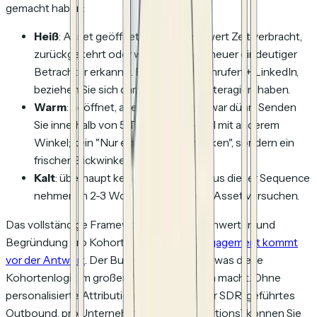
gemacht haben:
Heiß
: Asset geöffnet und nennenswert Zeit verbracht,
zurückgekehrt oder weitergeleitet (neuer eindeutiger
Betrachter erkannt). Diese Woche anrufen + LinkedIn,
beziehen Sie sich darauf, womit sie interagiert haben.
Warm
: geöffnet, aber Engagement war dünn. Senden
Sie innerhalb von 5 Tagen eine E-Mail mit anderem
Winkel; kein "Nur ein kurzes Nachhaken", sondern ein
frischer Blickwinkel.
Kalt
: überhaupt kein Engagement. Aus dieser Sequence
nehmen; in 2-3 Wochen ein anderes Asset versuchen.
Das vollständige Framework, mit Schwellenwerten und
Begründung pro Kohorte, finden Sie in
Engagement kommt
vor der Antwort
. Der Bulk-Versand ist das, was diese
Kohortenlogik
im großen Maßstab möglich macht
. Ohne
personalisierte Attribution (pro Kontakt für SDR-geführtes
Outbound, pro Unternehmen für ABM-Motions) können Sie