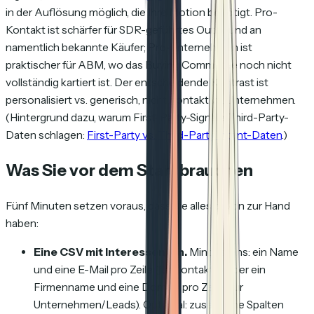
in der Auflösung möglich, die Ihre Motion benötigt. Pro-
Kontakt ist schärfer für SDR-geführtes Outbound an
namentlich bekannte Käufer; Pro-Unternehmen ist
praktischer für ABM, wo das Buying Committee noch nicht
vollständig kartiert ist. Der entscheidende Kontrast ist
personalisiert vs. generisch
, nicht Kontakt vs. Unternehmen.
(Hintergrund dazu, warum First-Party-Signale Third-Party-
Daten schlagen:
First-Party vs. Third-Party Intent-Daten
.)
Was Sie vor dem Start brauchen
Fünf Minuten setzen voraus, dass Sie alles davon zur Hand
haben:
Eine CSV mit Interessenten.
Mindestens: ein Name
und eine E-Mail pro Zeile (für Kontakte) oder ein
Firmenname und eine Domain pro Zeile (für
Unternehmen/Leads). Optional: zusätzliche Spalten