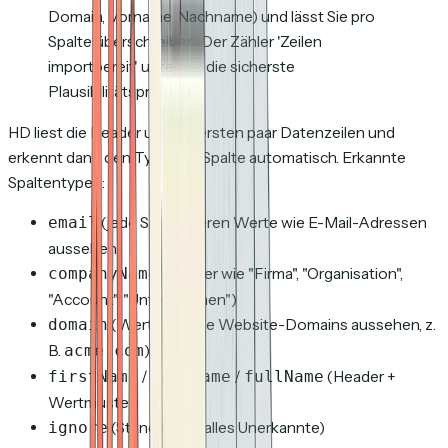
Domain, Vorname, Nachname) und lässt Sie pro
Spalte überschreiben. Der Zähler 'Zeilen
importbereit' unten ist die sicherste
Plausibilitätsprüfung.
HD liest die Header und die ersten paar Datenzeilen und
erkennt dann den Typ jeder Spalte automatisch. Erkannte
Spaltentypen:
(jede Spalte, deren Werte wie E-Mail-Adressen
email
aussehen)
(Header wie "Firma", "Organisation",
companyName
"Account", "Unternehmen")
(Werte, die wie Website-Domains aussehen, z.
domain
B.
)
acme.com
/
/
(Header +
firstName
lastName
fullName
Wertmuster)
(Standard für alles Unerkannte)
ignore