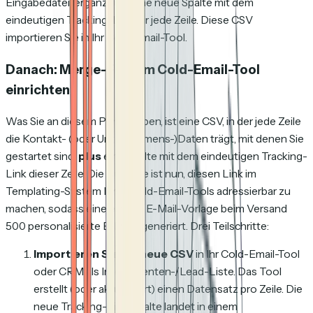
Eingabedatei, ergänzt um eine neue Spalte mit dem
eindeutigen Tracking-Link für jede Zeile. Diese CSV
importieren Sie in Ihr Cold-Email-Tool.
Danach: Merge-Field im Cold-Email-Tool
einrichten
Was Sie an diesem Punkt haben, ist eine CSV, in der jede Zeile
die Kontakt- (oder Unternehmens-)Daten trägt, mit denen Sie
gestartet sind,
plus
eine Spalte mit dem eindeutigen Tracking-
Link dieser Zeile. Die Aufgabe ist nun, diesen Link im
Templating-System Ihres Cold-Email-Tools adressierbar zu
machen, sodass eine einzige E-Mail-Vorlage beim Versand
500 personalisierte E-Mails generiert. Drei Teilschritte:
Importieren Sie die neue CSV
in Ihr Cold-Email-Tool
oder CRM als Interessenten-/Lead-Liste. Das Tool
erstellt (oder aktualisiert) einen Datensatz pro Zeile. Die
neue Tracking-Link-Spalte landet in einem