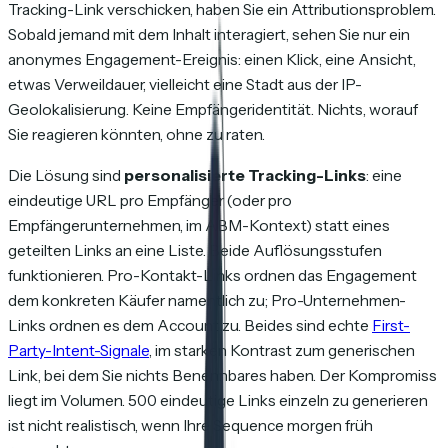
Tracking-Link verschicken, haben Sie ein Attributionsproblem.
Sobald jemand mit dem Inhalt interagiert, sehen Sie nur ein
anonymes Engagement-Ereignis: einen Klick, eine Ansicht,
etwas Verweildauer, vielleicht eine Stadt aus der IP-
Geolokalisierung. Keine Empfängeridentität. Nichts, worauf
Sie reagieren könnten, ohne zu raten.
Die Lösung sind
personalisierte Tracking-Links
: eine
eindeutige URL pro Empfänger (oder pro
Empfängerunternehmen, im ABM-Kontext) statt eines
geteilten Links an eine Liste. Beide Auflösungsstufen
funktionieren. Pro-Kontakt-Links ordnen das Engagement
dem konkreten Käufer namentlich zu; Pro-Unternehmen-
Links ordnen es dem Account zu. Beides sind echte
First-
Party-Intent-Signale
, im starken Kontrast zum generischen
Link, bei dem Sie nichts Benennbares haben. Der Kompromiss
liegt im Volumen. 500 eindeutige Links einzeln zu generieren
ist nicht realistisch, wenn Ihre Sequence morgen früh