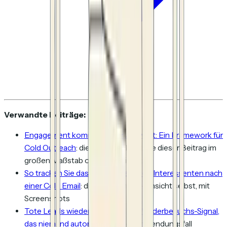
Verwandte Beiträge:
Engagement kommt vor der Antwort: Ein Framework für
Cold Outreach
: die Kohortenlogik, die dieser Beitrag im
großen Maßstab operationalisiert
So tracken Sie das Engagement von Interessenten nach
einer Cold Email
: die Engagement-Ansicht selbst, mit
Screenshots
Tote Leads wiederbeleben: Das Wiederbesuchs-Signal,
das niemand automatisiert
: der Anwendungsfall