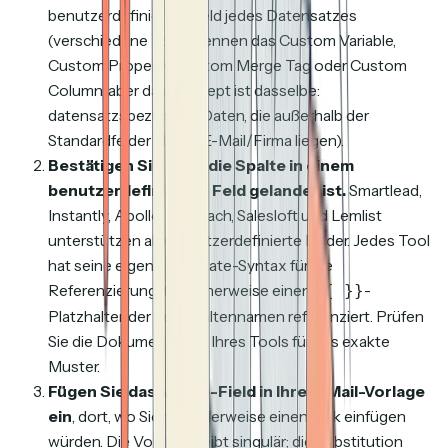
benutzerdefinierten Feld jedes Datensatzes
(verschiedene Tools nennen das Custom Variable,
Custom Property, Custom Merge Tag oder Custom
Column, aber das Konzept ist dasselbe:
datensatzspezifische Daten, die außerhalb der
Standardfelder Name/E-Mail/Firma liegen).
Bestätigen Sie, dass die Spalte in einem
benutzerdefinierten Feld gelandet ist.
Smartlead,
Instantly, Apollo, Outreach, Salesloft und Lemlist
unterstützen alle benutzerdefinierte Felder. Jedes Tool
hat seine eigene Template-Syntax für die
Referenzierung, typischerweise einen
-
{{ }}
Platzhalter, der den Spaltennamen referenziert. Prüfen
Sie die Dokumentation Ihres Tools für das exakte
Muster.
Fügen Sie das Merge-Field in Ihre E-Mail-Vorlage
ein
, dort, wo Sie normalerweise einen Link einfügen
würden. Die Vorlage bleibt singulär; die Substitution