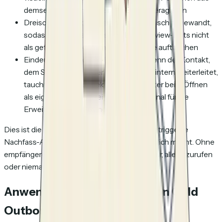
demselben Unternehmen am Ende interagieren
Dreischichtige Bot-Filterung, automatisch angewandt,
sodass SafeLinks-Scans und Link-Preview-Bots nicht
als gefälschte Engagement-Ereignisse auftauchen
Eindeutige Betrachter-Erkennung: Wenn der Kontakt,
dem Sie den Link gesendet haben, ihn intern weiterleitet,
taucht der zuvor unbekannte Betrachter beim Öffnen
als eigenständiges Ereignis auf (ein Signal für die
Erweiterung des Buying Committees)
Dies ist die Datenebene, die engagement-getriggerte
Nachfass-Aktionen im großen Maßstab möglich macht. Ohne
empfängergenaue Attribution bleibt Ihnen nur, alle anzurufen
oder niemanden.
Anwendungsfälle jenseits von Cold
Outbound