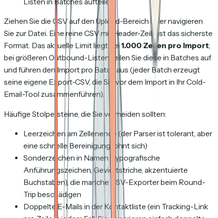
Listen in Batches aufteilen.
Ziehen Sie die CSV auf den Upload-Bereich oder navigieren
Sie zur Datei. Eine reine CSV mit Header-Zeile ist das sicherste
Format. Das aktuelle Limit liegt bei
1.000 Zeilen pro Import
;
bei größeren Outbound-Listen teilen Sie diese in Batches auf
und führen den Import pro Batch aus (jeder Batch erzeugt
seine eigene Export-CSV, die Sie vor dem Import in Ihr Cold-
Email-Tool zusammenführen).
Häufige Stolpersteine, die Sie vermeiden sollten:
Leerzeichen am Zellenende (der Parser ist tolerant, aber
eine schnelle Bereinigung lohnt sich)
Sonderzeichen in Namen (typografische
Anführungszeichen, Geviertstriche, akzentuierte
Buchstaben), die manche CSV-Exporter beim Round-
Trip beschädigen
Doppelte E-Mails in der Kontaktliste (ein Tracking-Link