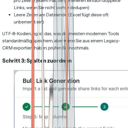
pro Zeile in jedem Fall; Sie generieren einfach doppelte
Links, wenn Sie nicht vorher dedupen)
Leere Zeilen am Dateiende (Excel fügt diese oft
unbemerkt ein)
UTF-8-Kodierung ist das, was die meisten modernen Tools
standardmäßig speichern, aber wenn Sie aus einem Legacy-
CRM exportiert haben, prüfen Sie nochmals.
Schritt 3: Spalten zuordnen