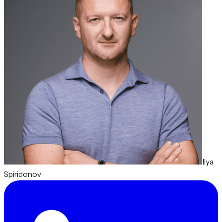
Ilya
Spiridonov