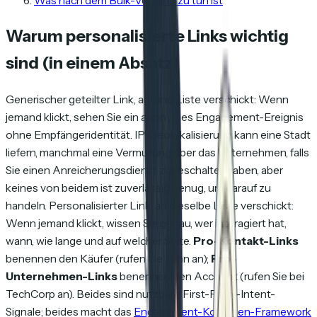
Was nach dem Bulk-Versand zu tun ist
Warum personalisierte Links wichtig
sind (in einem Absatz)
Generischer geteilter Link, an eine Liste verschickt: Wenn
jemand klickt, sehen Sie ein anonymes Engagement-Ereignis
ohne Empfängeridentität. IP-Geolokalisierung kann eine Stadt
liefern, manchmal eine Vermutung über das Unternehmen, falls
Sie einen Anreicherungsdienst zugeschaltet haben, aber
keines von beidem ist zuverlässig genug, um darauf zu
handeln. Personalisierter Link, an dieselbe Liste verschickt:
Wenn jemand klickt, wissen Sie genau, wer interagiert hat,
wann, wie lange und auf welcher Seite.
Pro-Kontakt-Links
benennen den Käufer (rufen Sie John an);
Pro-
Unternehmen-Links
benennen den Account (rufen Sie bei
TechCorp an). Beides sind nutzbare First-Party-Intent-
Signale; beides macht das
Engagement-Kohorten-Framework