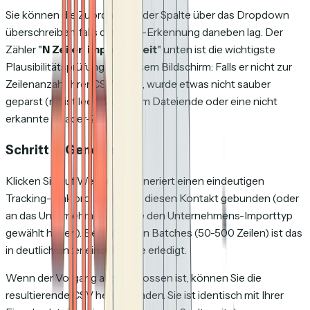
Sie können die Zuordnung jeder Spalte über das Dropdown
überschreiben, falls die Auto-Erkennung daneben lag. Der
Zähler "
N Zeilen importbereit
" unten ist die wichtigste
Plausibilitätsprüfung auf diesem Bildschirm: Falls er nicht zur
Zeilenanzahl Ihrer CSV passt, wurde etwas nicht sauber
geparst (meist leere Zeilen am Dateiende oder eine nicht
erkannte Header-Zeile).
Schritt 4: Generieren
Klicken Sie auf Weiter. HD generiert einen eindeutigen
Tracking-Link pro Zeile, 1:1 an diesen Kontakt gebunden (oder
an das Unternehmen, falls Sie den Unternehmens-Importtyp
gewählt haben). Bei typischen Batches (50-500 Zeilen) ist das
in deutlich unter einer Minute erledigt.
Wenn der Vorgang abgeschlossen ist, können Sie die
resultierende CSV herunterladen. Sie ist identisch mit Ihrer