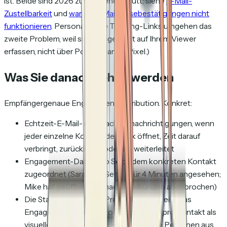
ist. Beide sind 2026 zunehmend kaputt; siehe
E-Mail-
Zustellbarkeit
und
warum E-Mail-Lesebestätigungen nicht
funktionieren
. Personalisierte Tracking-Links umgehen das
zweite Problem, weil sie Engagement auf Ihrem Viewer
erfassen, nicht über Posteingangs-Pixel.)
Was Sie danach sehen werden
Empfängergenaue Engagement-Attribution. Konkret:
Echtzeit-E-Mail- und Slack-Benachrichtigungen, wenn
jeder einzelne Kontakt den Link öffnet, Zeit darauf
verbringt, zurückkehrt oder ihn weiterleitet
Engagement-Daten pro Seite, dem konkreten Kontakt
zugeordnet (Sarah hat Seite 3 für 4 Minuten angesehen;
Mike hat geöffnet und nach 8 Sekunden abgebrochen)
Die Stakeholder-Map (Pro und höher) zeigt das
Engagement-Muster pro Account und pro Kontakt als
visuellen Graph, nützlich, wenn mehrere Personen aus