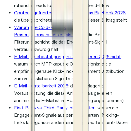
ruhender Leads für denselben Bulk-Send-Flow
Content-geführter Cold Outreach: Das Playbook 2026
:
die übergeordnete Methodik, in der dieser Beitrag steht
Warum Ihre Cold-Email-Klicks und
Präsentationsansichten falsch sind
: die Bot-
Filterungsschicht, die das Engagement-Signal
vertrauenswürdig hält
E-Mail-Lesebestätigungen funktionieren 2026 nicht
:
warum durch MPP kaputte Open-Ereignisse die
empfängergenaue
Klick-und-Engagement
-Attribution
zum verlässlicheren Signal machen
E-Mail-Zustellbarkeit 2026
: die vorgelagerte
Voraussetzung, die diese Anleitung als gegeben
annimmt (die E-Mail ist im Posteingang angekommen)
First-Party vs. Third-Party Intent-Daten
: warum die
Engagement-Signale aus personalisierten Tracking-
Links kategorisch anders sind als gekaufte Intent-Daten