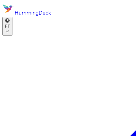
HummingDeck
PT