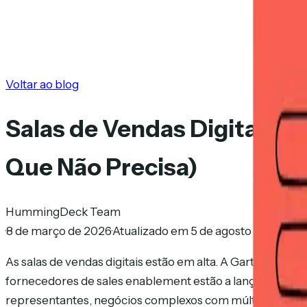
Voltar ao blog
Salas de Vendas Digitais p
Que Não Precisa)
HummingDeck Team
·
8 de março de 2026
·
Atualizado em 5 de agosto de 2026
·
1
As salas de vendas digitais estão em alta. A Gartner pr
fornecedores de sales enablement estão a lançar uma. O 
representantes, negócios complexos com múltiplos interven