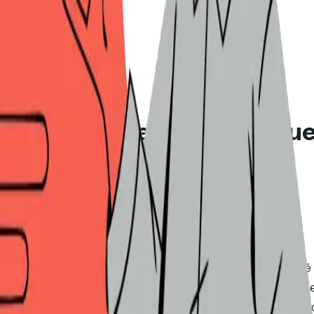
ara Equipas Pequenas: O Que
1 min de leitura
eviu que 30% dos ciclos de vendas B2B envolveriam DSRs at
problema: a maior parte da categoria foi desenhada para 
ientes, ciclos de 6 a 12 meses, contratos de seis e sete d