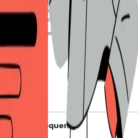
tre $5K e $100K, a abordagem enterprise dos DSRs não se
provavelmente precisa de uma forma de partilhar documen
 DSR
e organiza-as pelo que realmente importa à sua escal
ra equipas pequenas