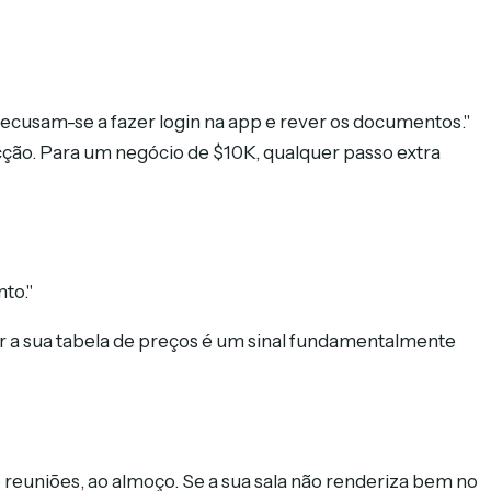
recusam-se a fazer login na app e rever os documentos."
cção. Para um negócio de $10K, qualquer passo extra
to."
ler a sua tabela de preços é um sinal fundamentalmente
 reuniões, ao almoço. Se a sua sala não renderiza bem no