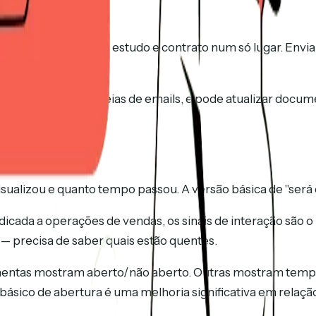
link
a de preços, caso de estudo e contrato num só lugar. Envia
 nada se perde em cadeias de emails, e pode atualizar do
ocumentos
ualizou e quanto tempo passou. A versão básica de "será 
cada a operações de vendas, os sinais de interação são o
 — precisa de saber quais estão quentes.
amentas mostram aberto/não aberto. Outras mostram temp
ásico de abertura é uma melhoria significativa em relaçã