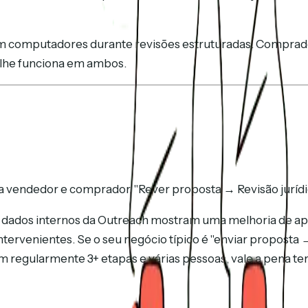
em computadores durante revisões estruturadas. Comprad
olhe funciona em ambos.
ra vendedor e comprador. "Rever proposta → Revisão jurídi
 — dados internos da Outreach mostram uma melhoria de
intervenientes. Se o seu negócio típico é "enviar propo
regularmente 3+ etapas e várias pessoas, vale a pena ter