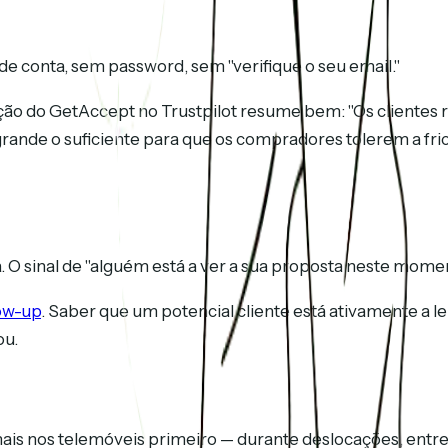
o de conta, sem password, sem "verifique o seu email."
ção do GetAccept no Trustpilot resume bem: "Os clientes 
rande o suficiente para que os compradores tolerem a fri
. O sinal de "alguém está a ver a sua proposta neste momen
low-up
. Saber que um potencial cliente está ativamente a 
ou.
mais nos telemóveis primeiro — durante deslocações, entre