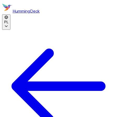
HummingDeck
PL