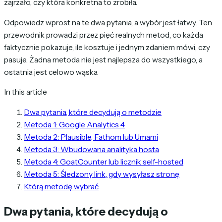
zajrzało, czy która konkretna to zrobiła.
Odpowiedz wprost na te dwa pytania, a wybór jest łatwy. Ten
przewodnik prowadzi przez pięć realnych metod, co każda
faktycznie pokazuje, ile kosztuje i jednym zdaniem mówi, czy
pasuje. Żadna metoda nie jest najlepsza do wszystkiego, a
ostatnia jest celowo wąska.
In this article
Dwa pytania, które decydują o metodzie
Metoda 1: Google Analytics 4
Metoda 2: Plausible, Fathom lub Umami
Metoda 3: Wbudowana analityka hosta
Metoda 4: GoatCounter lub licznik self-hosted
Metoda 5: Śledzony link, gdy wysyłasz stronę
Którą metodę wybrać
Dwa pytania, które decydują o