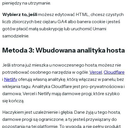
pieniędzy na utrzymanie.
Wybierz to, jeśli
możesz edytować HTML, chcesz czystych
liczb zbiorczych bez ciężaru GA4 albo banera cookie i jesteś
gotów płacić małą subskrypcję lub uruchomić Umami
samodzielnie.
Metoda 3: Wbudowana analityka hosta
Jeśli strona już mieszka u nowoczesnego hosta, możesz nie
potrzebować osobnego narzędzia w ogóle.
Vercel
,
Cloudflare
i
Netlify
oferują własną analitykę, którą włączasz w panelu, bez
wklejania tagu. Analityka Cloudflare jest pro-prywatnościowa i
darmowa; Vercel i Netlify mają darmowe progi, które szybko
się kończą.
Haczykiem jest uzależnienie i głębia. Dane żyją u tego hosta,
darmowe progi są ograniczone, a ty jesteś przywiązany do
pozostania na tej platformie. To wygoda, a nie pełny produkt