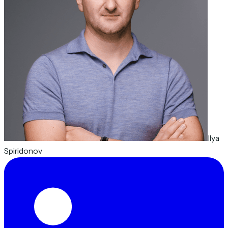
Ilya
Spiridonov