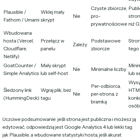
Czyste zbiorcze,
Publ
Plausible /
Wklej mały
Nie
pro-
stron
Fathom / Umami
skrypt
prywatnościowe
niż 
Wbudowana
hosta (Vercel,
Przełącz w
Podstawowe
Stron
Zależy
Cloudflare,
panelu
zbiorcze
tego
Netlify)
GoatCounter /
Mały skrypt
Mini
Nie
Minimalne liczby
Simple Analytics
lub self-host
lub s
Wysy
Per-odbiorca,
Śledzony link
Wgraj plik, bez
HTM
Nie
per-strona, z
(HummingDeck)
tagu
konk
bramką
osób
Uczciwe podsumowanie: jeśli strona jest publiczna i możesz ją
edytować, odpowiedzią jest Google Analytics 4 lub lekki tag
jak Plausible, a wbudowane statystyki hosta, jeśli akurat