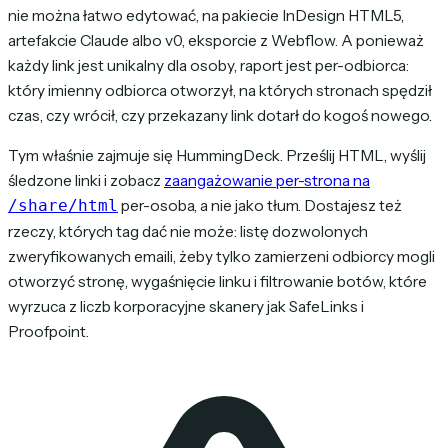
nie można łatwo edytować, na pakiecie InDesign HTML5,
artefakcie Claude albo v0, eksporcie z Webflow. A ponieważ
każdy link jest unikalny dla osoby, raport jest per-odbiorca:
który imienny odbiorca otworzył, na których stronach spędził
czas, czy wrócił, czy przekazany link dotarł do kogoś nowego.
Tym właśnie zajmuje się HummingDeck. Prześlij HTML, wyślij
śledzone linki i zobacz
zaangażowanie per-strona na
per-osoba, a nie jako tłum. Dostajesz też
/share/html
rzeczy, których tag dać nie może: listę dozwolonych
zweryfikowanych emaili, żeby tylko zamierzeni odbiorcy mogli
otworzyć stronę, wygaśnięcie linku i filtrowanie botów, które
wyrzuca z liczb korporacyjne skanery jak SafeLinks i
Proofpoint.