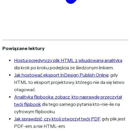
Powiązane lektury
Hostuj pojedynczy plik HTML z wbudowaną analityką
dla krok po kroku podejścia ze śledzonym linkiem.
Jak hostować eksport InDesign Publish Online
, gdy
HTML to eksport projektowy, którego nie da się łatwo
otagować.
Analityka flipbooka: zobacz, kto naprawdę przeczytał
twój flipbook
dla tego samego pytania kto-nie-ile na
cyfrowym flipbooku.
Jak sprawdzić, czy ktoś otworzył twój PDF
, gdy plik jest
PDF-em, a nie HTML-em.