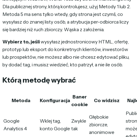
Dla publicznej strony, którą kontrolujesz, użyj Metody 1 lub 2.
Metoda 5 ma sens tylko wtedy, gdy strona jest czymś, co
wysyłasz do znanej listy osób, a atrybucja per-odbiorca liczy
się bardziej niż ruch zbiorczy. Wąska z założenia.
Wybierz to, jeśli
wysyłasz jednostronicowy HTML, ofertę,
prototyp lub eksport do konkretnych klientów, inwestorów
lub prospektów, nie możesz albo nie chcesz edytować pliku,
by dodać tag, i musisz wiedzieć, kto patrzył, a nie ile osób.
Którą metodę wybrać
Baner
Metoda
Konfiguracja
Co widzisz
Najl
cookie
Publ
Głębokie
Google
Wklej tag,
Zwykle
stron
zbiorcze,
Analytics 4
konto Google
tak
moż
anonimowe
edyt