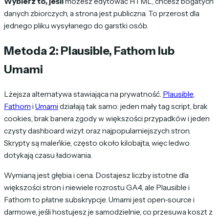
Wybierz to, jeśli
możesz edytować HTML, chcesz bogatych
danych zbiorczych, a strona jest publiczna. To przerost dla
jednego pliku wysyłanego do garstki osób.
Metoda 2: Plausible, Fathom lub
Umami
Lżejsza alternatywa stawiająca na prywatność.
Plausible
,
Fathom
i
Umami
działają tak samo: jeden mały tag script, brak
cookies, brak banera zgody w większości przypadków i jeden
czysty dashboard wizyt oraz najpopularniejszych stron.
Skrypty są maleńkie, często około kilobajta, więc ledwo
dotykają czasu ładowania.
Wymianą jest głębia i cena. Dostajesz liczby istotne dla
większości stron i niewiele rozrostu GA4, ale Plausible i
Fathom to płatne subskrypcje. Umami jest open-source i
darmowe, jeśli hostujesz je samodzielnie, co przesuwa koszt z